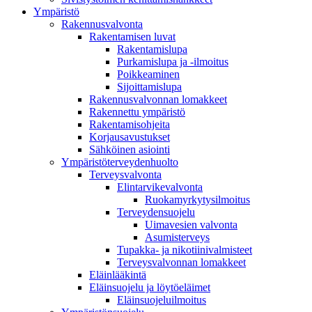
Ympä­ristö
Rakennusvalvonta
Rakentamisen luvat
Rakentamislupa
Purkamislupa ja -ilmoitus
Poikkeaminen
Sijoittamislupa
Rakennusvalvonnan lomakkeet
Rakennettu ympäristö
Rakentamisohjeita
Korjausavustukset
Sähköinen asiointi
Ympäristöterveydenhuolto
Terveysvalvonta
Elintarvikevalvonta
Ruokamyrkytysilmoitus
Terveydensuojelu
Uimavesien valvonta
Asumisterveys
Tupakka- ja nikotiinivalmisteet
Terveysvalvonnan lomakkeet
Eläinlääkintä
Eläinsuojelu ja löytöeläimet
Eläinsuojeluilmoitus