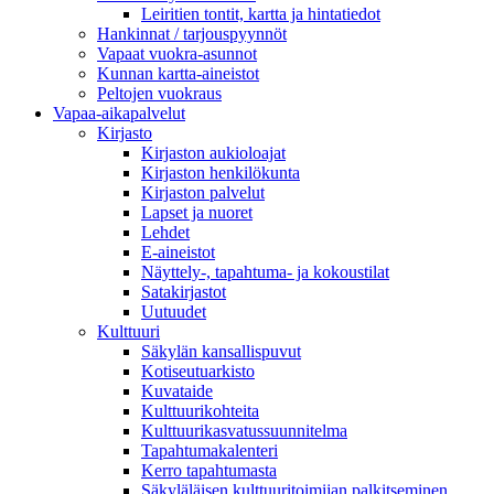
Leiritien tontit, kartta ja hintatiedot
Hankinnat / tarjouspyynnöt
Vapaat vuokra-asunnot
Kunnan kartta-aineistot
Peltojen vuokraus
Vapaa-aika­palvelut
Kirjasto
Kirjaston aukioloajat
Kirjaston henkilökunta
Kirjaston palvelut
Lapset ja nuoret
Lehdet
E-aineistot
Näyttely-, tapahtuma- ja kokoustilat
Satakirjastot
Uutuudet
Kulttuuri
Säkylän kansallispuvut
Kotiseutuarkisto
Kuvataide
Kulttuurikohteita
Kulttuurikasvatussuunnitelma
Tapahtumakalenteri
Kerro tapahtumasta
Säkyläläisen kulttuuritoimijan palkitseminen