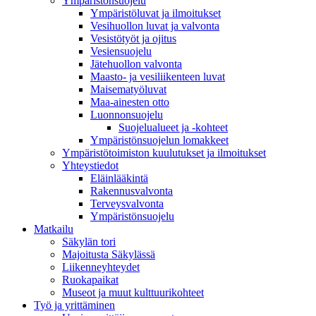
Ympäristönsuojelu
Ympäristöluvat ja ilmoitukset
Vesihuollon luvat ja valvonta
Vesistötyöt ja ojitus
Vesiensuojelu
Jätehuollon valvonta
Maasto- ja vesiliikenteen luvat
Maisematyöluvat
Maa-ainesten otto
Luonnonsuojelu
Suojelualueet ja -kohteet
Ympäristönsuojelun lomakkeet
Ympäristötoimiston kuulutukset ja ilmoitukset
Yhteystiedot
Eläinlääkintä
Rakennusvalvonta
Terveysvalvonta
Ympäristönsuojelu
Mat­kailu
Säkylän tori
Majoitusta Säkylässä
Liikenneyhteydet
Ruokapaikat
Museot ja muut kulttuurikohteet
Työ ja yrittä­minen