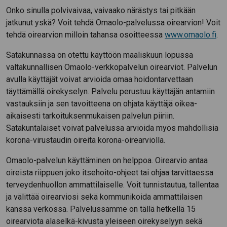
Onko sinulla polvivaivaa, vaivaako närästys tai pitkään
jatkunut yskä? Voit tehdä Omaolo-palvelussa oirearvion! Voit
tehdä oirearvion milloin tahansa osoitteessa
www.omaolo.fi
.
Satakunnassa on otettu käyttöön maaliskuun lopussa
valtakunnallisen Omaolo-verkkopalvelun oirearviot. Palvelun
avulla käyttäjät voivat arvioida omaa hoidontarvettaan
täyttämällä oirekyselyn. Palvelu perustuu käyttäjän antamiin
vastauksiin ja sen tavoitteena on ohjata käyttäjä oikea-
aikaisesti tarkoituksenmukaisen palvelun piiriin.
Satakuntalaiset voivat palvelussa arvioida myös mahdollisia
korona-virustaudin oireita korona-oirearviolla.
Omaolo-palvelun käyttäminen on helppoa. Oirearvio antaa
oireista riippuen joko itsehoito-ohjeet tai ohjaa tarvittaessa
terveydenhuollon ammattilaiselle. Voit tunnistautua, tallentaa
ja välittää oirearviosi sekä kommunikoida ammattilaisen
kanssa verkossa. Palvelussamme on tällä hetkellä 15
oirearviota alaselkä-kivusta yleiseen oirekyselyyn sekä