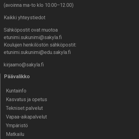
(avoinna ma-to klo 10.00–12.00)
Kaikki yhteystiedot
Sähköpostit ovat muotoa
etunimi.sukunimi@sakyla.fi
Koulujen henkilöstön sähköpostit:
etunimi.sukunimi@edu.sakyla.fi
kirjaamo@sakyla.fi
Päävalikko
Kunta­info
Kasvatus ja opetus
Tekniset palvelut
Vapaa-aika­palvelut
Ympä­ristö
Mat­kailu