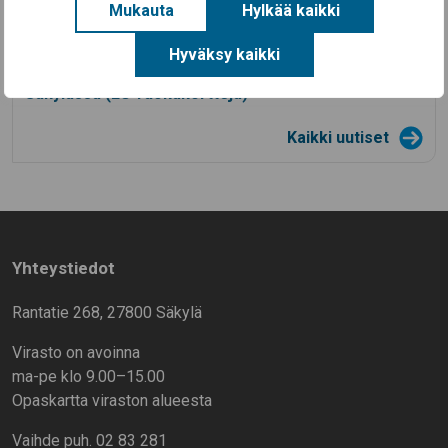
28.7.2026
Mukauta
Hylkää kaikki
Säkylän Taiteiden yö 2026
Hyväksy kaikki
14.7.2026
Aineellisen avun kortteja on nyt haettavissa
Säkylässä (EU-ruokakortteja)
Kaikki uutiset
Yhteystiedot
Rantatie 268, 27800 Säkylä
Virasto on avoinna
ma-pe klo 9.00–15.00
Opaskartta viraston alueesta
Vaihde puh. 02 83 281