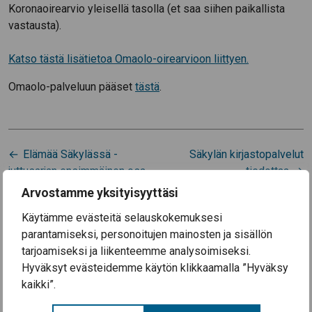
Koronaoirearvio yleisellä tasolla (et saa siihen paikallista
vastausta).
Katso tästä lisätietoa Omaolo-oirearvioon liittyen.
Omaolo-palveluun pääset
tästä
.
Artikkelien
Elämää Säkylässä -
Säkylän kirjastopalvelut
selaus
juttusarjan ensimmäinen osa
tiedottaa
julkaistu
Arvostamme yksityisyyttäsi
Käytämme evästeitä selauskokemuksesi
parantamiseksi, personoitujen mainosten ja sisällön
Ajankohtaista
tarjoamiseksi ja liikenteemme analysoimiseksi.
Hyväksyt evästeidemme käytön klikkaamalla ”Hyväksy
3.8.2026
kaikki”.
Koulutyö alkaa Säkylän kouluissa ke 12.8.2026