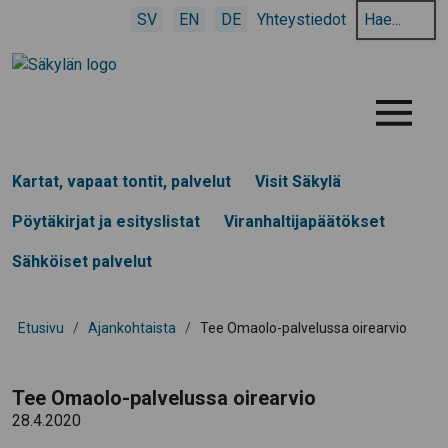
Hae
SV
EN
DE
Yhteystiedot
hakusanalla:
Menu
Kartat, vapaat tontit, palvelut
Visit Säkylä
Pöytäkirjat ja esityslistat
Viranhaltijapäätökset
Sähköiset palvelut
Etusivu
/
Ajankohtaista
/
Tee Omaolo-palvelussa oirearvio
Tee Omaolo-palvelussa oirearvio
28.4.2020