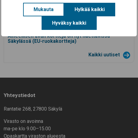
Koulutyö alkaa Säkylän kouluissa ke 12.8.2026
Mukauta
Hylkää kaikki
28.7.2026
Säkylän Taiteiden yö 2026
Hyväksy kaikki
14.7.2026
Aineellisen avun kortteja on nyt haettavissa
Säkylässä (EU-ruokakortteja)
Kaikki uutiset
Yhteystiedot
Rantatie 268, 27800 Säkylä
Virasto on avoinna
ma-pe klo 9.00–15.00
Opaskartta viraston alueesta