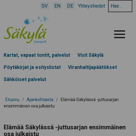
Hae
SV
EN
DE
Yhteystiedot
hakusanalla:
Menu
Kartat, vapaat tontit, palvelut
Visit Säkylä
Pöytäkirjat ja esityslistat
Viranhaltijapäätökset
Sähköiset palvelut
Etusivu
/
Ajankohtaista
/
Elämää Säkylässä -juttusarjan
ensimmäinen osa julkaistu
Elämää Säkylässä -juttusarjan ensimmäinen
osa julkaistu