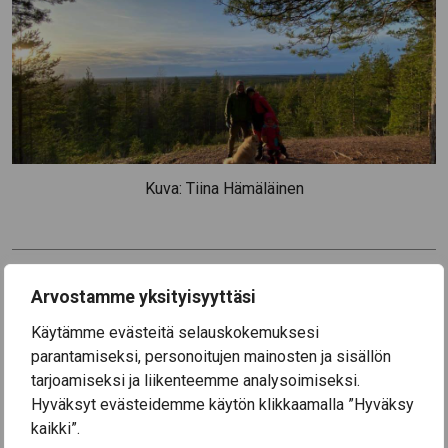
Kuva: Tiina Hämäläinen
Artikkelien
Haastepyöräily 2020
Tee Omaolo-palvelussa
Arvostamme yksityisyyttäsi
selaus
oirearvio
Käytämme evästeitä selauskokemuksesi
parantamiseksi, personoitujen mainosten ja sisällön
tarjoamiseksi ja liikenteemme analysoimiseksi.
Ajankohtaista
Hyväksyt evästeidemme käytön klikkaamalla ”Hyväksy
kaikki”.
3.8.2026