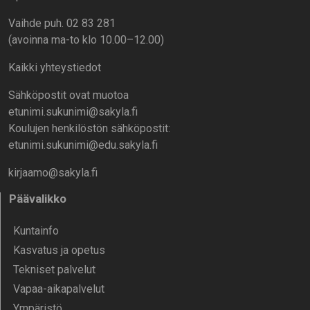
Vaihde puh. 02 83 281
(avoinna ma-to klo 10.00–12.00)
Kaikki yhteystiedot
Sähköpostit ovat muotoa
etunimi.sukunimi@sakyla.fi
Koulujen henkilöstön sähköpostit:
etunimi.sukunimi@edu.sakyla.fi
kirjaamo@sakyla.fi
Päävalikko
Kunta­info
Kasvatus ja opetus
Tekniset palvelut
Vapaa-aika­palvelut
Ympä­ristö