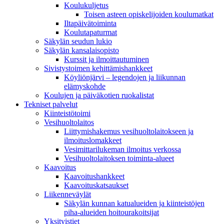
Koulukuljetus
Toisen asteen opiskelijoiden koulumatkat
Iltapäivätoiminta
Koulutapaturmat
Säkylän seudun lukio
Säkylän kansalaisopisto
Kurssit ja ilmoittautuminen
Sivistystoimen kehittämishankkeet
Köyliönjärvi – legendojen ja liikunnan
elämyskohde
Koulujen ja päiväkotien ruokalistat
Tekniset palvelut
Kiinteistötoimi
Vesihuoltolaitos
Liittymishakemus vesihuoltolaitokseen ja
ilmoituslomakkeet
Vesimittarilukeman ilmoitus verkossa
Vesihuoltolaitoksen toiminta-alueet
Kaavoitus
Kaavoitushankkeet
Kaavoituskatsaukset
Liikenneväylät
Säkylän kunnan katualueiden ja kiinteistöjen
piha-alueiden hoitourakoitsijat
Yksityistiet