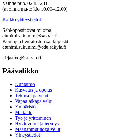
Vaihde puh. 02 83 281
(avoinna ma-to klo 10.00–12.00)
Kaikki yhteystiedot
Sähköpostit ovat muotoa
etunimi.sukunimi@sakyla.fi
Koulujen henkilöstön sähköpostit:
etunimi.sukunimi@edu.sakyla.fi
kirjaamo@sakyla.fi
Päävalikko
Kunta­info
Kasvatus ja opetus
Tekniset palvelut
Vapaa-aika­palvelut
Ympä­ristö
Mat­kailu
Työ ja yrittä­minen
Hyvinvointi ja terveys
Maahanmuuttopalvelut
Yhteystiedot