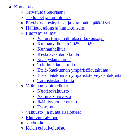
Kunta­info
Tervetuloa Säkylään!
Tiedotteet ja kuulutukset
Pöytäkirjat, esityslistat ja viranhaltijapäätökset
Hallinto, talous ja kuntakonserni
Luottamuselimet
Valtuuston ja hallituksen kokousajat
Kunnanvaltuusto 2025 – 2029
Kunnanhallitus
Keskusvaalilautakunta
Sivistyslautakunta
Tekninen lautakunta
Etelä-Satakunnan ympäristölautakunta
Etelä-Satakunnan ympäristöterveyslautakunta
Tarkastuslautakunta
Vaikuttamistoimielimet
Nuorisovaltuusto
Vammaisneuvosto
Ikääntyvien neuvosto
Työryhmät
Valtuusto- ja kuntalaisaloitteet
Elinkeinorakenne
Jätehuolto
Kelan etäpalvelupiste