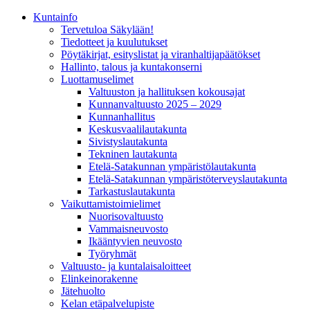
Kunta­info
Tervetuloa Säkylään!
Tiedotteet ja kuulutukset
Pöytäkirjat, esityslistat ja viranhaltijapäätökset
Hallinto, talous ja kuntakonserni
Luottamuselimet
Valtuuston ja hallituksen kokousajat
Kunnanvaltuusto 2025 – 2029
Kunnanhallitus
Keskusvaalilautakunta
Sivistyslautakunta
Tekninen lautakunta
Etelä-Satakunnan ympäristölautakunta
Etelä-Satakunnan ympäristöterveyslautakunta
Tarkastuslautakunta
Vaikuttamistoimielimet
Nuorisovaltuusto
Vammaisneuvosto
Ikääntyvien neuvosto
Työryhmät
Valtuusto- ja kuntalaisaloitteet
Elinkeinorakenne
Jätehuolto
Kelan etäpalvelupiste