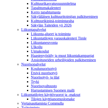
Kulttuurikasvatussuunnitelma
Tapahtumakalenteri
Kerro tapahtumasta
Säkyläläisen kulttuuritoimijan palkitseminen
Kulttuurikipinä-toimintaraha
Säkylän Taiteiden yö 2026
Liikuntapalvelut
Liikunta-alueet ja toiminta
Liikuntatilojen varauskalenteri Timle
Liikuntaneuvonta
Ulkoilu
Uimakoulut
Haastepyöräily ja muut liikuntakampanjat
Ansioituneiden urheilijoiden palkitseminen
Nuorisopalvelut
Koulunuorisotyö
Etsivä nuorisotyö
Nuorisotyö- ja tilat
Tryki
Nuorisovaltuusto
Harrastamisen Suomen malli
Liikuntatilojen käyttövuorot ja -maksut
Tilojen käyttöanomuslomake
Vertaisauttamista Commulla
Työtoiminta