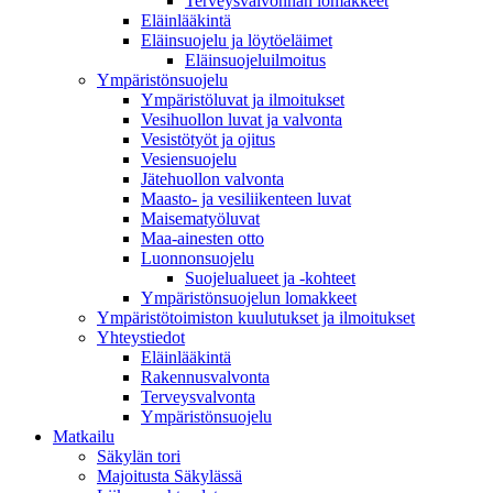
Terveysvalvonnan lomakkeet
Eläinlääkintä
Eläinsuojelu ja löytöeläimet
Eläinsuojeluilmoitus
Ympäristönsuojelu
Ympäristöluvat ja ilmoitukset
Vesihuollon luvat ja valvonta
Vesistötyöt ja ojitus
Vesiensuojelu
Jätehuollon valvonta
Maasto- ja vesiliikenteen luvat
Maisematyöluvat
Maa-ainesten otto
Luonnonsuojelu
Suojelualueet ja -kohteet
Ympäristönsuojelun lomakkeet
Ympäristötoimiston kuulutukset ja ilmoitukset
Yhteystiedot
Eläinlääkintä
Rakennusvalvonta
Terveysvalvonta
Ympäristönsuojelu
Mat­kailu
Säkylän tori
Majoitusta Säkylässä