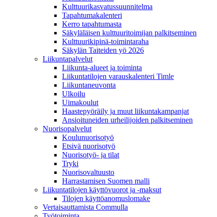
Kulttuurikasvatussuunnitelma
Tapahtumakalenteri
Kerro tapahtumasta
Säkyläläisen kulttuuritoimijan palkitseminen
Kulttuurikipinä-toimintaraha
Säkylän Taiteiden yö 2026
Liikuntapalvelut
Liikunta-alueet ja toiminta
Liikuntatilojen varauskalenteri Timle
Liikuntaneuvonta
Ulkoilu
Uimakoulut
Haastepyöräily ja muut liikuntakampanjat
Ansioituneiden urheilijoiden palkitseminen
Nuorisopalvelut
Koulunuorisotyö
Etsivä nuorisotyö
Nuorisotyö- ja tilat
Tryki
Nuorisovaltuusto
Harrastamisen Suomen malli
Liikuntatilojen käyttövuorot ja -maksut
Tilojen käyttöanomuslomake
Vertaisauttamista Commulla
Työtoiminta