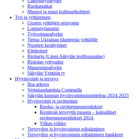
Liikenneyhteydet
Ruokapaikat
Museot ja muut kulttuurikohteet
Työ ja yrittä­minen
Uusien yrittäjien neuvonta
Lopputyöasunto
Työvoimapalvelut
Tietoa Ukrainan tilanteesta yrittäjille
Nuorten kesätyötuet
Elinkeinot
Bioharju (Länsi-Säkylän teollisuusalue)
Ristolan yritysalue
Maaseutupalvelut
Säkylän Yrittäjät ry
Hyvinvointi ja terveys
Iloa arkeen
Vertaisauttamista Commulla
Säkylän kunnan hyvinvointisuunnitelma 2024-2025
Hyvinvointi ja ravitsemus
Ruoka- ja ravitsemussuositukset
Kestävää terveyttä ruoasta – kansalliset
ravitsemussuositukset 2024
Vilkas-viikko
Terveyden ja hyvinvoinnin edistäminen
Terveyden ja hyvinvoinnin edistämisen hankkeet