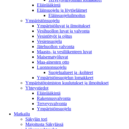
Eläinlääkintä
Eläinsuojelu ja löytöeläimet
Eläinsuojeluilmoitus
Ympäristönsuojelu
Ympäristöluvat ja ilmoitukset
Vesihuollon luvat ja valvonta
Vesistötyöt ja ojitus
Vesiensuojelu
Jätehuollon valvonta
Maasto- ja vesiliikenteen luvat
Maisematyöluvat
Maa-ainesten otto
Luonnonsuojelu
Suojelualueet ja -kohteet
Ympäristönsuojelun lomakkeet
Ympäristötoimiston kuulutukset ja ilmoitukset
Yhteystiedot
Eläinlääkintä
Rakennusvalvonta
Terveysvalvonta
Ympäristönsuojelu
Mat­kailu
Säkylän tori
Majoitusta Säkylässä