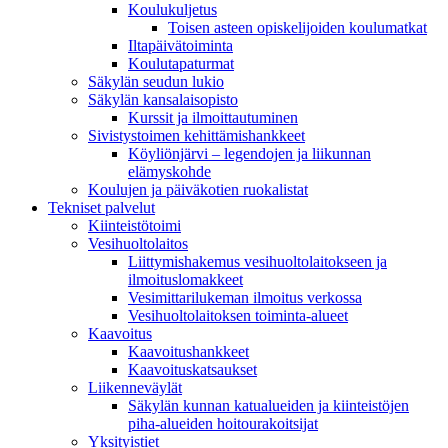
Koulukuljetus
Toisen asteen opiskelijoiden koulumatkat
Iltapäivätoiminta
Koulutapaturmat
Säkylän seudun lukio
Säkylän kansalaisopisto
Kurssit ja ilmoittautuminen
Sivistystoimen kehittämishankkeet
Köyliönjärvi – legendojen ja liikunnan
elämyskohde
Koulujen ja päiväkotien ruokalistat
Tekniset palvelut
Kiinteistötoimi
Vesihuoltolaitos
Liittymishakemus vesihuoltolaitokseen ja
ilmoituslomakkeet
Vesimittarilukeman ilmoitus verkossa
Vesihuoltolaitoksen toiminta-alueet
Kaavoitus
Kaavoitushankkeet
Kaavoituskatsaukset
Liikenneväylät
Säkylän kunnan katualueiden ja kiinteistöjen
piha-alueiden hoitourakoitsijat
Yksityistiet