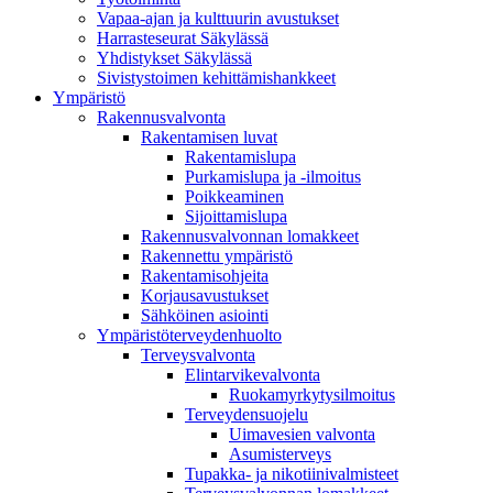
Vapaa-ajan ja kulttuurin avustukset
Harrasteseurat Säkylässä
Yhdistykset Säkylässä
Sivistystoimen kehittämishankkeet
Ympä­ristö
Rakennusvalvonta
Rakentamisen luvat
Rakentamislupa
Purkamislupa ja -ilmoitus
Poikkeaminen
Sijoittamislupa
Rakennusvalvonnan lomakkeet
Rakennettu ympäristö
Rakentamisohjeita
Korjausavustukset
Sähköinen asiointi
Ympäristöterveydenhuolto
Terveysvalvonta
Elintarvikevalvonta
Ruokamyrkytysilmoitus
Terveydensuojelu
Uimavesien valvonta
Asumisterveys
Tupakka- ja nikotiinivalmisteet