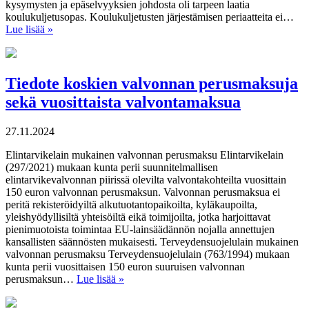
kysymysten ja epäselvyyksien johdosta oli tarpeen laatia
koulukuljetusopas. Koulukuljetusten järjestämisen periaatteita ei…
Lue lisää »
Tiedote koskien valvonnan perusmaksuja
sekä vuosittaista valvontamaksua
27.11.2024
Elintarvikelain mukainen valvonnan perusmaksu Elintarvikelain
(297/2021) mukaan kunta perii suunnitelmallisen
elintarvikevalvonnan piirissä olevilta valvontakohteilta vuosittain
150 euron valvonnan perusmaksun. Valvonnan perusmaksua ei
peritä rekisteröidyiltä alkutuotantopaikoilta, kyläkaupoilta,
yleishyödyllisiltä yhteisöiltä eikä toimijoilta, jotka harjoittavat
pienimuotoista toimintaa EU-lainsäädännön nojalla annettujen
kansallisten säännösten mukaisesti. Terveydensuojelulain mukainen
valvonnan perusmaksu Terveydensuojelulain (763/1994) mukaan
kunta perii vuosittaisen 150 euron suuruisen valvonnan
perusmaksun…
Lue lisää »