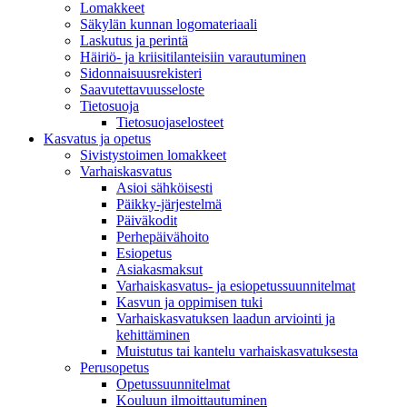
Lomakkeet
Säkylän kunnan logomateriaali
Laskutus ja perintä
Häiriö- ja kriisitilanteisiin varautuminen
Sidonnaisuusrekisteri
Saavutettavuusseloste
Tietosuoja
Tietosuojaselosteet
Kasvatus ja opetus
Sivistystoimen lomakkeet
Varhaiskasvatus
Asioi sähköisesti
Päikky-järjestelmä
Päiväkodit
Perhepäivähoito
Esiopetus
Asiakasmaksut
Varhaiskasvatus- ja esiopetussuunnitelmat
Kasvun ja oppimisen tuki
Varhaiskasvatuksen laadun arviointi ja
kehittäminen
Muistutus tai kantelu varhaiskasvatuksesta
Perusopetus
Opetussuunnitelmat
Kouluun ilmoittautuminen