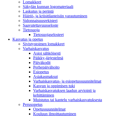
Lomakkeet
Säkylän kunnan logomateriaali
Laskutus ja perintä
Häiriö- ja kriisitilanteisiin varautuminen
Sidonnaisuusrekisteri
Saavutettavuusseloste
Tietosuoja
Tietosuojaselosteet
Kasvatus ja opetus
Sivistystoimen lomakkeet
Varhaiskasvatus
Asioi sähköisesti
Päikky-järjestelmä
Päiväkodit
Perhepäivähoito
Esiopetus
Asiakasmaksut
Varhaiskasvatus- ja esiopetussuunnitelmat
Kasvun ja oppimisen tuki
Varhaiskasvatuksen laadun arviointi ja
kehittäminen
Muistutus tai kantelu varhaiskasvatuksesta
Perusopetus
Opetussuunnitelmat
Kouluun ilmoittautuminen