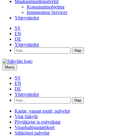
Maahanmuuttopalvelut
Kotoutumisohjelma
Immigration Services
Yhteystiedot
SV
EN
DE
Yhteystiedot
Hae
hakusanalla:
Menu
SV
EN
DE
Yhteystiedot
Hae
hakusanalla:
Kartat, vapaat tontit, palvelut
Visit Säkylä
Pöytäkirjat ja esityslistat
Viranhaltijapäätökset
Sähköiset palvelut