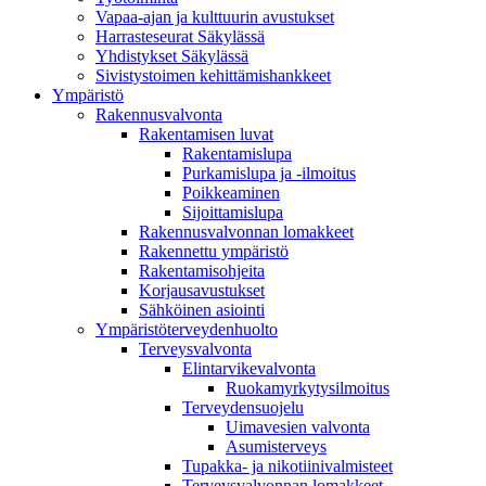
Vapaa-ajan ja kulttuurin avustukset
Harrasteseurat Säkylässä
Yhdistykset Säkylässä
Sivistystoimen kehittämishankkeet
Ympä­ristö
Rakennusvalvonta
Rakentamisen luvat
Rakentamislupa
Purkamislupa ja -ilmoitus
Poikkeaminen
Sijoittamislupa
Rakennusvalvonnan lomakkeet
Rakennettu ympäristö
Rakentamisohjeita
Korjausavustukset
Sähköinen asiointi
Ympäristöterveydenhuolto
Terveysvalvonta
Elintarvikevalvonta
Ruokamyrkytysilmoitus
Terveydensuojelu
Uimavesien valvonta
Asumisterveys
Tupakka- ja nikotiinivalmisteet
Terveysvalvonnan lomakkeet