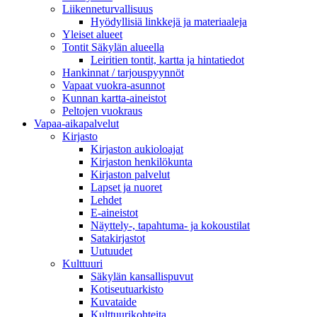
Liikenneturvallisuus
Hyödyllisiä linkkejä ja materiaaleja
Yleiset alueet
Tontit Säkylän alueella
Leiritien tontit, kartta ja hintatiedot
Hankinnat / tarjouspyynnöt
Vapaat vuokra-asunnot
Kunnan kartta-aineistot
Peltojen vuokraus
Vapaa-aika­palvelut
Kirjasto
Kirjaston aukioloajat
Kirjaston henkilökunta
Kirjaston palvelut
Lapset ja nuoret
Lehdet
E-aineistot
Näyttely-, tapahtuma- ja kokoustilat
Satakirjastot
Uutuudet
Kulttuuri
Säkylän kansallispuvut
Kotiseutuarkisto
Kuvataide
Kulttuurikohteita