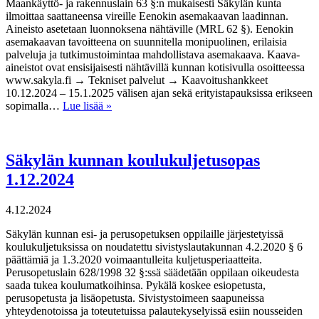
Maankäyttö- ja rakennuslain 63 §:n mukaisesti Säkylän kunta
ilmoittaa saattaneensa vireille Eenokin asemakaavan laadinnan.
Aineisto asetetaan luonnoksena nähtäville (MRL 62 §). Eenokin
asemakaavan tavoitteena on suunnitella monipuolinen, erilaisia
palveluja ja tutkimustoimintaa mahdollistava asemakaava. Kaava-
aineistot ovat ensisijaisesti nähtävillä kunnan kotisivulla osoitteessa
www.sakyla.fi → Tekniset palvelut → Kaavoitushankkeet
10.12.2024 – 15.1.2025 välisen ajan sekä erityistapauksissa erikseen
sopimalla…
Lue lisää »
Säkylän kunnan koulukuljetusopas
1.12.2024
4.12.2024
Säkylän kunnan esi- ja perusopetuksen oppilaille järjestetyissä
koulukuljetuksissa on noudatettu sivistyslautakunnan 4.2.2020 § 6
päättämiä ja 1.3.2020 voimaantulleita kuljetusperiaatteita.
Perusopetuslain 628/1998 32 §:ssä säädetään oppilaan oikeudesta
saada tukea koulumatkoihinsa. Pykälä koskee esiopetusta,
perusopetusta ja lisäopetusta. Sivistystoimeen saapuneissa
yhteydenotoissa ja toteutetuissa palautekyselyissä esiin nousseiden