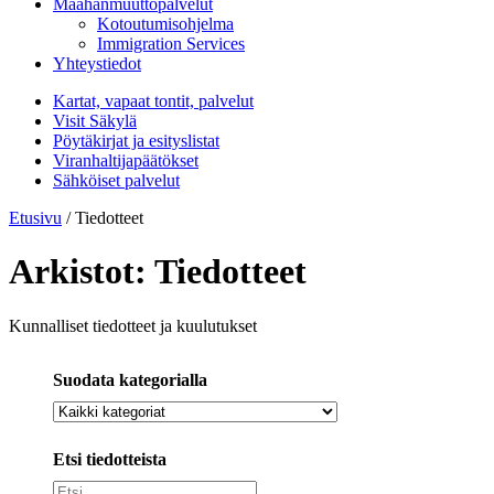
Maahanmuuttopalvelut
Kotoutumisohjelma
Immigration Services
Yhteystiedot
Kartat, vapaat tontit, palvelut
Visit Säkylä
Pöytäkirjat ja esityslistat
Viranhaltijapäätökset
Sähköiset palvelut
Etusivu
/
Tiedotteet
Arkistot:
Tiedotteet
Kunnalliset tiedotteet ja kuulutukset
Suodata kategorialla
Etsi tiedotteista
Etsi