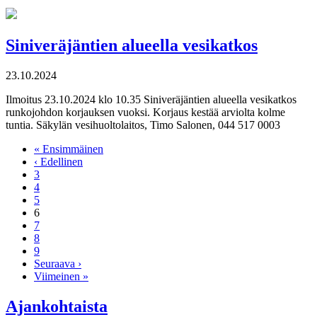
Siniveräjäntien alueella vesikatkos
23.10.2024
Ilmoitus 23.10.2024 klo 10.35 Siniveräjäntien alueella vesikatkos
runkojohdon korjauksen vuoksi. Korjaus kestää arviolta kolme
tuntia. Säkylän vesihuoltolaitos, Timo Salonen, 044 517 0003
« Ensimmäinen
‹ Edellinen
3
4
5
6
7
8
9
Seuraava ›
Viimeinen »
Ajankohtaista