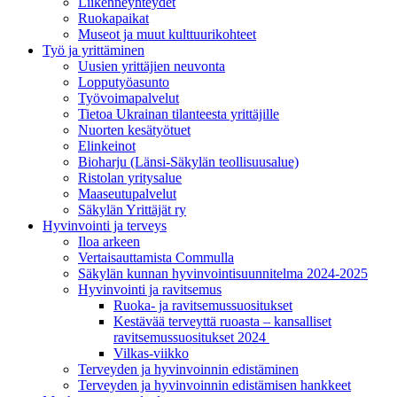
Liikenneyhteydet
Ruokapaikat
Museot ja muut kulttuurikohteet
Työ ja yrittä­minen
Uusien yrittäjien neuvonta
Lopputyöasunto
Työvoimapalvelut
Tietoa Ukrainan tilanteesta yrittäjille
Nuorten kesätyötuet
Elinkeinot
Bioharju (Länsi-Säkylän teollisuusalue)
Ristolan yritysalue
Maaseutupalvelut
Säkylän Yrittäjät ry
Hyvinvointi ja terveys
Iloa arkeen
Vertaisauttamista Commulla
Säkylän kunnan hyvinvointisuunnitelma 2024-2025
Hyvinvointi ja ravitsemus
Ruoka- ja ravitsemussuositukset
Kestävää terveyttä ruoasta – kansalliset
ravitsemussuositukset 2024
Vilkas-viikko
Terveyden ja hyvinvoinnin edistäminen
Terveyden ja hyvinvoinnin edistämisen hankkeet