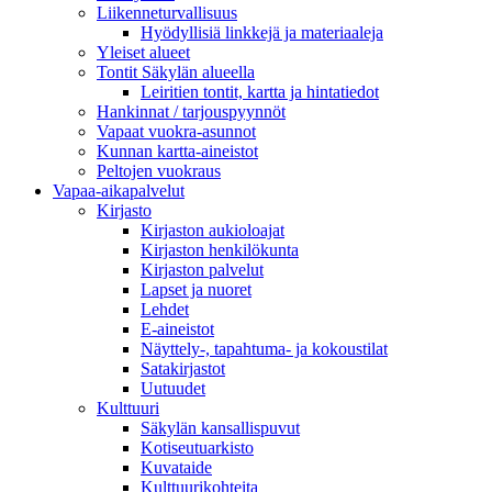
Liikenneturvallisuus
Hyödyllisiä linkkejä ja materiaaleja
Yleiset alueet
Tontit Säkylän alueella
Leiritien tontit, kartta ja hintatiedot
Hankinnat / tarjouspyynnöt
Vapaat vuokra-asunnot
Kunnan kartta-aineistot
Peltojen vuokraus
Vapaa-aika­palvelut
Kirjasto
Kirjaston aukioloajat
Kirjaston henkilökunta
Kirjaston palvelut
Lapset ja nuoret
Lehdet
E-aineistot
Näyttely-, tapahtuma- ja kokoustilat
Satakirjastot
Uutuudet
Kulttuuri
Säkylän kansallispuvut
Kotiseutuarkisto
Kuvataide
Kulttuurikohteita