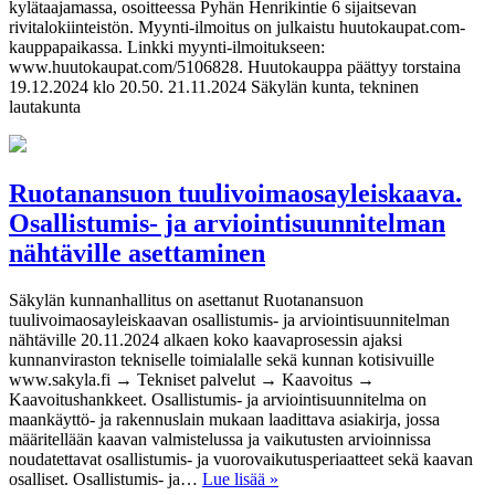
kylätaajamassa, osoitteessa Pyhän Henrikintie 6 sijaitsevan
rivitalokiinteistön. Myynti-ilmoitus on julkaistu huutokaupat.com-
kauppapaikassa. Linkki myynti-ilmoitukseen:
www.huutokaupat.com/5106828. Huutokauppa päättyy torstaina
19.12.2024 klo 20.50. 21.11.2024 Säkylän kunta, tekninen
lautakunta
Ruotanansuon tuulivoimaosayleiskaava.
Osallistumis- ja arviointisuunnitelman
nähtäville asettaminen
Säkylän kunnanhallitus on asettanut Ruotanansuon
tuulivoimaosayleiskaavan osallistumis- ja arviointisuunnitelman
nähtäville 20.11.2024 alkaen koko kaavaprosessin ajaksi
kunnanviraston tekniselle toimialalle sekä kunnan kotisivuille
www.sakyla.fi → Tekniset palvelut → Kaavoitus →
Kaavoitushankkeet. Osallistumis- ja arviointisuunnitelma on
maankäyttö- ja rakennuslain mukaan laadittava asiakirja, jossa
määritellään kaavan valmistelussa ja vaikutusten arvioinnissa
noudatettavat osallistumis- ja vuorovaikutusperiaatteet sekä kaavan
osalliset. Osallistumis- ja…
Lue lisää »