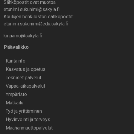
Sähköpostit ovat muotoa
etunimi.sukunimi@sakyla.fi
Koulujen henkilöstön sähköpostit:
etunimi.sukunimi@edu.sakyla.fi
kirjaamo@sakyla.fi
Päävalikko
Kunta­info
Kasvatus ja opetus
Tekniset palvelut
Vapaa-aika­palvelut
Ympä­ristö
Mat­kailu
Työ ja yrittä­minen
Hyvinvointi ja terveys
Maahanmuuttopalvelut