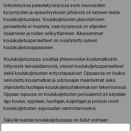
toteutetuissa palautekyselyissä esiin nousseiden
kysymysten ja epäselvyyksien johdosta oli tarpeen laatia
koulukuljetusopas. Koulukuljetusten järjestämisen
periaatteita ei muuteta, vaan kyseessä on ohjeiden
lisääminen ja niiden selkiyttäminen. Aikaisemmat
koulukuljetusperiaatteet on sisällytetty uuteen
koulukuljetusoppaaseen.
Koulukuljetusopas sisältää yhteenvedon koulumatkoihin
liittyvästä lainsäädännöstä, yleiset koulukuljetusperiaatteet
sekä koulukuljetusten erityistapaukset. Oppaassa on lisäksi
selostettu koulumatkan ja odotusajan määritelmät sekä
ohjeistettu huoltajaa koulukuljetushakemuksen tekemisessä.
Oppaan lopussa on koulukuljetusten pelisäännöt eli käydään
läpi koulun, oppilaan, huoltajan, kuljettajan ja poliisin roolit
koulukuljetusten sujuvuuden varmistamiseksi.
Säkylän kunnan koulukuljetusopas on tullut voimaan
1.12.2024. Voit tutustua koulukuljetusoppaaseen
oheisen