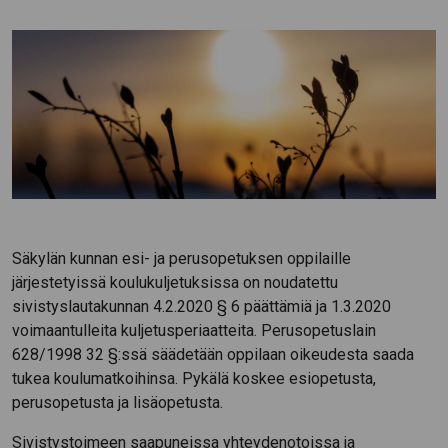
Säkylän kunnan esi- ja perusopetuksen oppilaille
järjestetyissä koulukuljetuksissa on noudatettu
sivistyslautakunnan 4.2.2020 § 6 päättämiä ja 1.3.2020
voimaantulleita kuljetusperiaatteita. Perusopetuslain
628/1998 32 §:ssä säädetään oppilaan oikeudesta saada
tukea koulumatkoihinsa. Pykälä koskee esiopetusta,
perusopetusta ja lisäopetusta.
Sivistystoimeen saapuneissa yhteydenotoissa ja