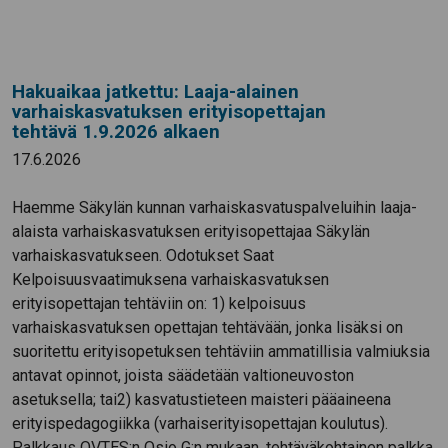
Hakuaikaa jatkettu: Laaja-alainen
varhaiskasvatuksen erityisopettajan
tehtävä 1.9.2026 alkaen
17.6.2026
Haemme Säkylän kunnan varhaiskasvatuspalveluihin laaja-
alaista varhaiskasvatuksen erityisopettajaa Säkylän
varhaiskasvatukseen. Odotukset Saat
Kelpoisuusvaatimuksena varhaiskasvatuksen
erityisopettajan tehtäviin on: 1) kelpoisuus
varhaiskasvatuksen opettajan tehtävään, jonka lisäksi on
suoritettu erityisopetuksen tehtäviin ammatillisia valmiuksia
antavat opinnot, joista säädetään valtioneuvoston
asetuksella; tai2) kasvatustieteen maisteri pääaineena
erityispedagogiikka (varhaiserityisopettajan koulutus).
Palkkaus OVTES:n Osio G:n mukaan, tehtäväkohtainen palkka