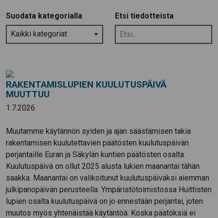
Suodata kategorialla
Etsi tiedotteista
Etsi
tiedotteista
RAKENTAMISLUPIEN KUULUTUSPÄIVÄ
MUUTTUU
1.7.2026
Muutamme käytännön syiden ja ajan säästämisen takia
rakentamisen kuulutettavien päätösten kuulutuspäivän
perjantaille Euran ja Säkylän kuntien päätösten osalta.
Kuulutuspäivä on ollut 2025 alusta lukien maanantai tähän
saakka. Maanantai on valikoitunut kuulutuspäiväksi aiemman
julkipanopäivän perusteella. Ympäristötoimistossa Huittisten
lupien osalta kuulutuspäivä on jo ennestään perjantai, joten
muutos myös yhtenäistää käytäntöä. Koska päätöksiä ei