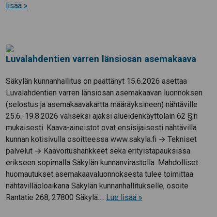
lisää »
Luvalahdentien varren länsiosan asemakaava
Säkylän kunnanhallitus on päättänyt 15.6.2026 asettaa
Luvalahdentien varren länsiosan asemakaavan luonnoksen
(selostus ja asemakaavakartta määräyksineen) nähtäville
25.6.-19.8.2026 väliseksi ajaksi alueidenkäyttölain 62 §:n
mukaisesti. Kaava-aineistot ovat ensisijaisesti nähtävillä
kunnan kotisivulla osoitteessa www.sakyla.fi → Tekniset
palvelut → Kaavoitushankkeet sekä erityistapauksissa
erikseen sopimalla Säkylän kunnanvirastolla. Mahdolliset
huomautukset asemakaavaluonnoksesta tulee toimittaa
nähtävilläoloaikana Säkylän kunnanhallitukselle, osoite
Rantatie 268, 27800 Säkylä….
Lue lisää »