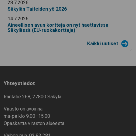
28.7.2026
Säkylän Taiteiden yö 2026
14.7.2026
Aineellisen avun kortteja on nyt haettavissa
Säkylässä (EU-ruokakortteja)
Kaikki uutiset
Yhteystiedot
Rantatie 268, 27800 Säkylä
Virasto on avoinna
ma-pe klo 9.00–15.00
Opaskartta viraston alueesta
Vaihde puh. 02 83 281