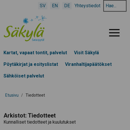
Hae
SV
EN
DE
Yhteystiedot
hakusanalla:
Menu
Kartat, vapaat tontit, palvelut
Visit Säkylä
Pöytäkirjat ja esityslistat
Viranhaltijapäätökset
Sähköiset palvelut
Etusivu
/
Tiedotteet
Arkistot:
Tiedotteet
Kunnalliset tiedotteet ja kuulutukset