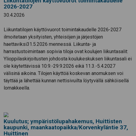
Liikuntatilojen käyttövuorot toimintakaudelle
2026-2027
30.4.2026
Liikuntatilojen käyttövuorot toimintakaudelle 2026-2027
ilmoitetaan yksityisten, yhteisöjen ja järjestöjen
haettaviksi31.5.2026 mennessä. Liikunta- ja
harrastustoimintaan sopivia tiloja ovat koulujen liikuntasalit:
Ylioppilaskirjoitusten johdosta koulukeskuksen liikuntasali ei
ole käytettävissä 10.9.-29.9.2026 eikä 11.3.-5.4.2027
välisinä aikoina. Tilojen käyttöä koskevan anomuksen voi
täyttää ja lähettää kunnan nettisivuilta löytyvällä sähköisellä
lomakkeella.
Kuulutus; ympäristölupahakemus, Huittisten
kaupunki, maankaatopaikka/Korvenkyläntie 37,
Huittinen