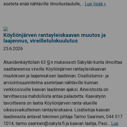
aseteta enää nähtäville ilmoitustaululle,…
Lue lisää »
Köyliönjärven rantayleiskaavan muutos ja
laajennus, vireilletulokuulutus
25.6.2026
Alueidenkäyttölain 63 §:n mukaisesti Säkylän kunta ilmoittaa
saattaneensa vireille Köyliönjärven rantayleiskaavan
muutoksen ja laajennuksen laadinnan. Osallistumis- ja
arviointisuunnitelma asetetaan nähtäville kunnan
verkkosivuille kaavan laadinnan ajaksi. Aineistosta on
tarvittaessa mahdollista antaa palautetta. Kaavatyön
tavoitteena on laatia Köyliönjärven ranta-alueille
oikeusvaikutteinen rantayleiskaava. Lisätietoja kaavan
laadinnasta antavat tekninen johtaja Tarmo Saarinen, 044 517
1014, tarmo.saarinen@sakyla.fi ja kaavan laatija, Pasi…
Lue