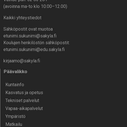
(avoinna ma-to klo 10.00–12.00)
Kaikki yhteystiedot
Sähköpostit ovat muotoa
etunimi.sukunimi@sakyla.fi
Koulujen henkilöstön sähköpostit:
etunimi.sukunimi@edu.sakyla.fi
kirjaamo@sakyla.fi
Päävalikko
Kunta­info
Kasvatus ja opetus
Tekniset palvelut
Vapaa-aika­palvelut
Ympä­ristö
Mat­kailu