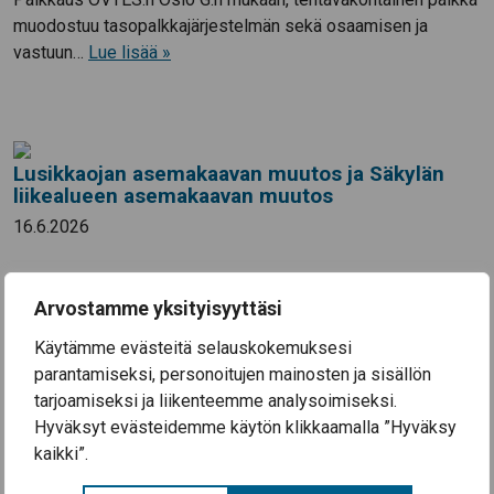
muodostuu tasopalkkajärjestelmän sekä osaamisen ja
vastuun…
Lue lisää »
Lusikkaojan asemakaavan muutos ja Säkylän
liikealueen asemakaavan muutos
16.6.2026
AKL 200 §:n mukaan saatetaan tiedoksi, että Säkylän
kunnanvaltuusto on 8.6.2026 hyväksynyt Lusikkaojan
Arvostamme yksityisyyttäsi
asemakaavan muutoksen sekä Säkylän liikealueen
Käytämme evästeitä selauskokemuksesi
asemakaavan muutoksen. Kaavakartat ovat nähtävänä
parantamiseksi, personoitujen mainosten ja sisällön
teknisellä toimella sekä kunnan kotisivuilla www.sakyla.fi.
tarjoamiseksi ja liikenteemme analysoimiseksi.
Säkylässä 16.6.2026 SÄKYLÄN KUNNANHALLITUS
Hyväksyt evästeidemme käytön klikkaamalla ”Hyväksy
kaikki”.