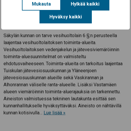
Mukauta
Hylkää kaikki
Säkylän kunnan vesihuoltolaitoksen toiminta-
alueiden laajentaminen. Ehdotusaineisto
Hyväksy kaikki
nähtävillä
Säkylän kunnan on tarve vesihuoltolain 6 §:n perusteella
laajentaa vesihuoltolaitoksen toiminta-alueita.
Vesihuoltolaitoksen vedenjakelun ja jätevesiviemäröinnin
toiminta-aluesuunnitelmat on valmisteltu
ehdotusvaiheeseen. Toiminta-alueita on tarkoitus laajentaa
Tuiskulan jätevesiosuuskunnan ja Yläneenjoen
jätevesiosuuskunnan alueille sekä Vaskirannan ja
Alhonrannan väliselle ranta-alueelle. Lisäksi Vastamäen
alueen viemäröinnin toiminta-aluerajauksia on tarkennettu.
Aineiston valmistuessa tekninen lautakunta esittää sen
kunnanhallitukselle hyväksyttäväksi. Aineisto on nähtävillä
kunnan kotisivulla…
Lue lisää »