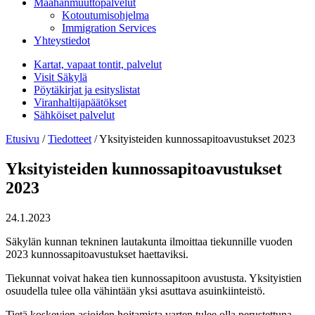
Maahanmuuttopalvelut
Kotoutumisohjelma
Immigration Services
Yhteystiedot
Kartat, vapaat tontit, palvelut
Visit Säkylä
Pöytäkirjat ja esityslistat
Viranhaltijapäätökset
Sähköiset palvelut
Etusivu
/
Tiedotteet
/
Yksityisteiden kunnossapitoavustukset 2023
Yksityisteiden kunnossapitoavustukset
2023
24.1.2023
Säkylän kunnan tekninen lautakunta ilmoittaa tiekunnille vuoden
2023 kunnossapitoavustukset haettaviksi.
Tiekunnat voivat hakea tien kunnossapitoon avustusta. Yksityistien
osuudella tulee olla vähintään yksi asuttava asuinkiinteistö.
Tietä koskevien asioiden hoitamista varten tulee olla perustettuna