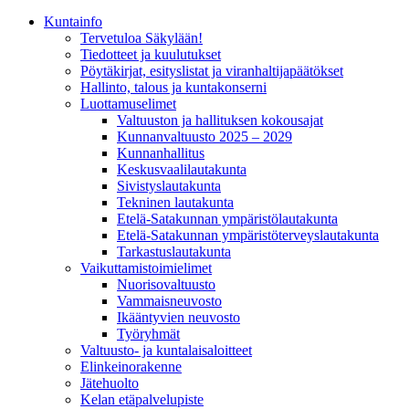
Kunta­info
Tervetuloa Säkylään!
Tiedotteet ja kuulutukset
Pöytäkirjat, esityslistat ja viranhaltijapäätökset
Hallinto, talous ja kuntakonserni
Luottamuselimet
Valtuuston ja hallituksen kokousajat
Kunnanvaltuusto 2025 – 2029
Kunnanhallitus
Keskusvaalilautakunta
Sivistyslautakunta
Tekninen lautakunta
Etelä-Satakunnan ympäristölautakunta
Etelä-Satakunnan ympäristöterveyslautakunta
Tarkastuslautakunta
Vaikuttamistoimielimet
Nuorisovaltuusto
Vammaisneuvosto
Ikääntyvien neuvosto
Työryhmät
Valtuusto- ja kuntalaisaloitteet
Elinkeinorakenne
Jätehuolto
Kelan etäpalvelupiste