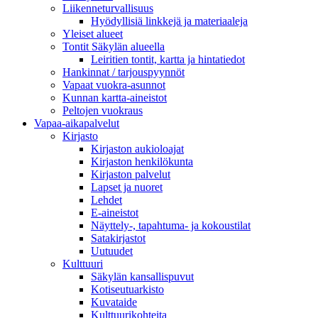
Liikenneturvallisuus
Hyödyllisiä linkkejä ja materiaaleja
Yleiset alueet
Tontit Säkylän alueella
Leiritien tontit, kartta ja hintatiedot
Hankinnat / tarjouspyynnöt
Vapaat vuokra-asunnot
Kunnan kartta-aineistot
Peltojen vuokraus
Vapaa-aika­palvelut
Kirjasto
Kirjaston aukioloajat
Kirjaston henkilökunta
Kirjaston palvelut
Lapset ja nuoret
Lehdet
E-aineistot
Näyttely-, tapahtuma- ja kokoustilat
Satakirjastot
Uutuudet
Kulttuuri
Säkylän kansallispuvut
Kotiseutuarkisto
Kuvataide
Kulttuurikohteita