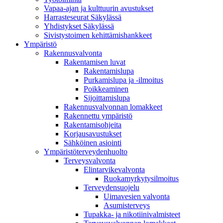
Vapaa-ajan ja kulttuurin avustukset
Harrasteseurat Säkylässä
Yhdistykset Säkylässä
Sivistystoimen kehittämishankkeet
Ympä­ristö
Rakennusvalvonta
Rakentamisen luvat
Rakentamislupa
Purkamislupa ja -ilmoitus
Poikkeaminen
Sijoittamislupa
Rakennusvalvonnan lomakkeet
Rakennettu ympäristö
Rakentamisohjeita
Korjausavustukset
Sähköinen asiointi
Ympäristöterveydenhuolto
Terveysvalvonta
Elintarvikevalvonta
Ruokamyrkytysilmoitus
Terveydensuojelu
Uimavesien valvonta
Asumisterveys
Tupakka- ja nikotiinivalmisteet