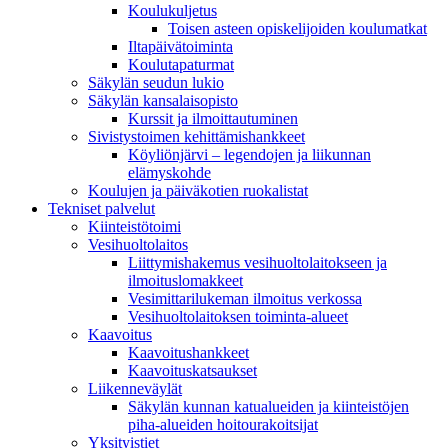
Koulukuljetus
Toisen asteen opiskelijoiden koulumatkat
Iltapäivätoiminta
Koulutapaturmat
Säkylän seudun lukio
Säkylän kansalaisopisto
Kurssit ja ilmoittautuminen
Sivistystoimen kehittämishankkeet
Köyliönjärvi – legendojen ja liikunnan
elämyskohde
Koulujen ja päiväkotien ruokalistat
Tekniset palvelut
Kiinteistötoimi
Vesihuoltolaitos
Liittymishakemus vesihuoltolaitokseen ja
ilmoituslomakkeet
Vesimittarilukeman ilmoitus verkossa
Vesihuoltolaitoksen toiminta-alueet
Kaavoitus
Kaavoitushankkeet
Kaavoituskatsaukset
Liikenneväylät
Säkylän kunnan katualueiden ja kiinteistöjen
piha-alueiden hoitourakoitsijat
Yksityistiet