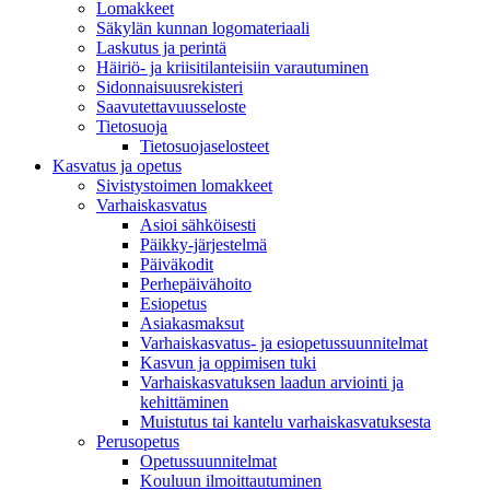
Lomakkeet
Säkylän kunnan logomateriaali
Laskutus ja perintä
Häiriö- ja kriisitilanteisiin varautuminen
Sidonnaisuusrekisteri
Saavutettavuusseloste
Tietosuoja
Tietosuojaselosteet
Kasvatus ja opetus
Sivistystoimen lomakkeet
Varhaiskasvatus
Asioi sähköisesti
Päikky-järjestelmä
Päiväkodit
Perhepäivähoito
Esiopetus
Asiakasmaksut
Varhaiskasvatus- ja esiopetussuunnitelmat
Kasvun ja oppimisen tuki
Varhaiskasvatuksen laadun arviointi ja
kehittäminen
Muistutus tai kantelu varhaiskasvatuksesta
Perusopetus
Opetussuunnitelmat
Kouluun ilmoittautuminen