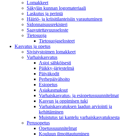
Lomakkeet
Säkylän kunnan logomateriaali
Laskutus ja perintä
Häiriö- ja kriisitilanteisiin varautuminen
Sidonnaisuusrekisteri
Saavutettavuusseloste
Tietosuoja
Tietosuojaselosteet
Kasvatus ja opetus
Sivistystoimen lomakkeet
Varhaiskasvatus
Asioi sähköisesti
Päikky-järjestelmä
Päiväkodit
Perhepäivähoito
Esiopetus
Asiakasmaksut
Varhaiskasvatus- ja esiopetussuunnitelmat
Kasvun ja oppimisen tuki
Varhaiskasvatuksen laadun arviointi ja
kehittäminen
Muistutus tai kantelu varhaiskasvatuksesta
Perusopetus
Opetussuunnitelmat
Kouluun ilmoittautuminen