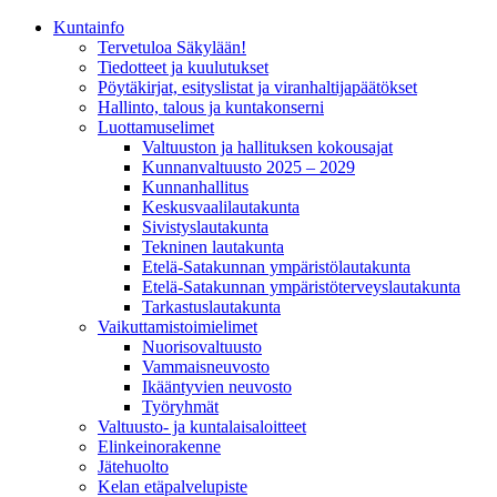
Kunta­info
Tervetuloa Säkylään!
Tiedotteet ja kuulutukset
Pöytäkirjat, esityslistat ja viranhaltijapäätökset
Hallinto, talous ja kuntakonserni
Luottamuselimet
Valtuuston ja hallituksen kokousajat
Kunnanvaltuusto 2025 – 2029
Kunnanhallitus
Keskusvaalilautakunta
Sivistyslautakunta
Tekninen lautakunta
Etelä-Satakunnan ympäristölautakunta
Etelä-Satakunnan ympäristöterveyslautakunta
Tarkastuslautakunta
Vaikuttamistoimielimet
Nuorisovaltuusto
Vammaisneuvosto
Ikääntyvien neuvosto
Työryhmät
Valtuusto- ja kuntalaisaloitteet
Elinkeinorakenne
Jätehuolto
Kelan etäpalvelupiste