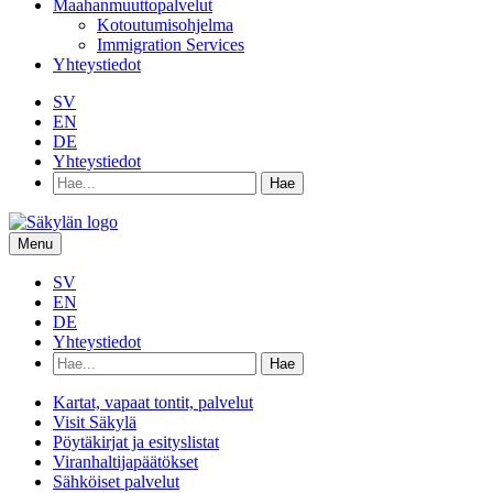
Maahanmuuttopalvelut
Kotoutumisohjelma
Immigration Services
Yhteystiedot
SV
EN
DE
Yhteystiedot
Hae
hakusanalla:
Menu
SV
EN
DE
Yhteystiedot
Hae
hakusanalla:
Kartat, vapaat tontit, palvelut
Visit Säkylä
Pöytäkirjat ja esityslistat
Viranhaltijapäätökset
Sähköiset palvelut