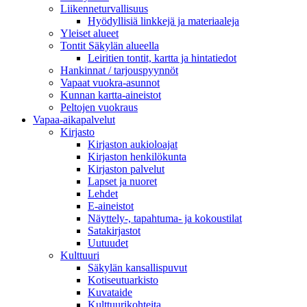
Liikenneturvallisuus
Hyödyllisiä linkkejä ja materiaaleja
Yleiset alueet
Tontit Säkylän alueella
Leiritien tontit, kartta ja hintatiedot
Hankinnat / tarjouspyynnöt
Vapaat vuokra-asunnot
Kunnan kartta-aineistot
Peltojen vuokraus
Vapaa-aika­palvelut
Kirjasto
Kirjaston aukioloajat
Kirjaston henkilökunta
Kirjaston palvelut
Lapset ja nuoret
Lehdet
E-aineistot
Näyttely-, tapahtuma- ja kokoustilat
Satakirjastot
Uutuudet
Kulttuuri
Säkylän kansallispuvut
Kotiseutuarkisto
Kuvataide
Kulttuurikohteita