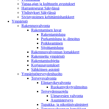
Vapaa-ajan ja kulttuurin avustukset
Harrasteseurat Säkylässä
Yhdistykset Säkylässä
Sivistystoimen kehittämishankkeet
Ympä­ristö
Rakennusvalvonta
Rakentamisen luvat
Rakentamislupa
Purkamislupa ja -ilmoitus
Poikkeaminen
Sijoittamislupa
Rakennusvalvonnan lomakkeet
Rakennettu ympäristö
Rakentamisohjeita
Korjausavustukset
Sähköinen asiointi
Ympäristöterveydenhuolto
Terveysvalvonta
Elintarvikevalvonta
Ruokamyrkytysilmoitus
Terveydensuojelu
Uimavesien valvonta
Asumisterveys
Tupakka- ja nikotiinivalmisteet
Terveysvalvonnan lomakkeet