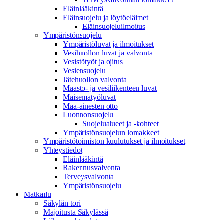
Eläinlääkintä
Eläinsuojelu ja löytöeläimet
Eläinsuojeluilmoitus
Ympäristönsuojelu
Ympäristöluvat ja ilmoitukset
Vesihuollon luvat ja valvonta
Vesistötyöt ja ojitus
Vesiensuojelu
Jätehuollon valvonta
Maasto- ja vesiliikenteen luvat
Maisematyöluvat
Maa-ainesten otto
Luonnonsuojelu
Suojelualueet ja -kohteet
Ympäristönsuojelun lomakkeet
Ympäristötoimiston kuulutukset ja ilmoitukset
Yhteystiedot
Eläinlääkintä
Rakennusvalvonta
Terveysvalvonta
Ympäristönsuojelu
Mat­kailu
Säkylän tori
Majoitusta Säkylässä