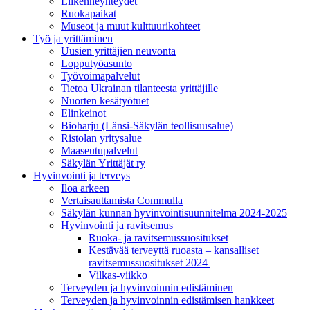
Liikenneyhteydet
Ruokapaikat
Museot ja muut kulttuurikohteet
Työ ja yrittä­minen
Uusien yrittäjien neuvonta
Lopputyöasunto
Työvoimapalvelut
Tietoa Ukrainan tilanteesta yrittäjille
Nuorten kesätyötuet
Elinkeinot
Bioharju (Länsi-Säkylän teollisuusalue)
Ristolan yritysalue
Maaseutupalvelut
Säkylän Yrittäjät ry
Hyvinvointi ja terveys
Iloa arkeen
Vertaisauttamista Commulla
Säkylän kunnan hyvinvointisuunnitelma 2024-2025
Hyvinvointi ja ravitsemus
Ruoka- ja ravitsemussuositukset
Kestävää terveyttä ruoasta – kansalliset
ravitsemussuositukset 2024
Vilkas-viikko
Terveyden ja hyvinvoinnin edistäminen
Terveyden ja hyvinvoinnin edistämisen hankkeet