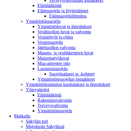
Terveysvalvonnan lomakkeet
Eläinlääkintä
Eläinsuojelu ja löytöeläimet
Eläinsuojeluilmoitus
Ympäristönsuojelu
Ympäristöluvat ja ilmoitukset
Vesihuollon luvat ja valvonta
Vesistötyöt ja ojitus
Vesiensuojelu
Jätehuollon valvonta
Maasto- ja vesiliikenteen luvat
Maisematyöluvat
Maa-ainesten otto
Luonnonsuojelu
Suojelualueet ja -kohteet
Ympäristönsuojelun lomakkeet
Ympäristötoimiston kuulutukset ja ilmoitukset
Yhteystiedot
Eläinlääkintä
Rakennusvalvonta
Terveysvalvonta
Ympäristönsuojelu
Mat­kailu
Säkylän tori
Majoitusta Säkylässä