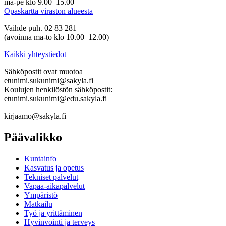
ma-pe klo 9.00–15.00
Opaskartta viraston alueesta
Vaihde puh. 02 83 281
(avoinna ma-to klo 10.00–12.00)
Kaikki yhteystiedot
Sähköpostit ovat muotoa
etunimi.sukunimi@sakyla.fi
Koulujen henkilöstön sähköpostit:
etunimi.sukunimi@edu.sakyla.fi
kirjaamo@sakyla.fi
Päävalikko
Kunta­info
Kasvatus ja opetus
Tekniset palvelut
Vapaa-aika­palvelut
Ympä­ristö
Mat­kailu
Työ ja yrittä­minen
Hyvinvointi ja terveys