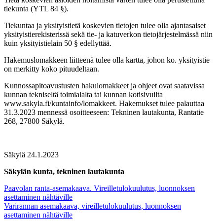
tiekunta (YTL 84 §).
Tiekuntaa ja yksityistietä koskevien tietojen tulee olla ajantasaiset
yksityistierekisterissä sekä tie- ja katuverkon tietojärjestelmässä niin
kuin yksityistielain 50 § edellyttää.
Hakemuslomakkeen liitteenä tulee olla kartta, johon ko. yksityistie
on merkitty koko pituudeltaan.
Kunnossapitoavustusten hakulomakkeet ja ohjeet ovat saatavissa
kunnan tekniseltä toimialalta tai kunnan kotisivuilta
www.sakyla.fi/kuntainfo/lomakkeet. Hakemukset tulee palauttaa
31.3.2023 mennessä osoitteeseen: Tek­ni­nen lautakunta, Rantatie
268, 27800 Säkylä.
Säkylä 24.1.2023
Säkylän kunta, tekninen lauta­kunta
Artikkelien
Paavolan ranta-asemakaava. Vireilletulokuulutus, luonnoksen
asettaminen nähtäville
selaus
Varirannan asemakaava, vireilletulokuulutus, luonnoksen
asettaminen nähtäville