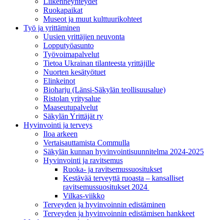
Liikenneyhteydet
Ruokapaikat
Museot ja muut kulttuurikohteet
Työ ja yrittä­minen
Uusien yrittäjien neuvonta
Lopputyöasunto
Työvoimapalvelut
Tietoa Ukrainan tilanteesta yrittäjille
Nuorten kesätyötuet
Elinkeinot
Bioharju (Länsi-Säkylän teollisuusalue)
Ristolan yritysalue
Maaseutupalvelut
Säkylän Yrittäjät ry
Hyvinvointi ja terveys
Iloa arkeen
Vertaisauttamista Commulla
Säkylän kunnan hyvinvointisuunnitelma 2024-2025
Hyvinvointi ja ravitsemus
Ruoka- ja ravitsemussuositukset
Kestävää terveyttä ruoasta – kansalliset
ravitsemussuositukset 2024
Vilkas-viikko
Terveyden ja hyvinvoinnin edistäminen
Terveyden ja hyvinvoinnin edistämisen hankkeet