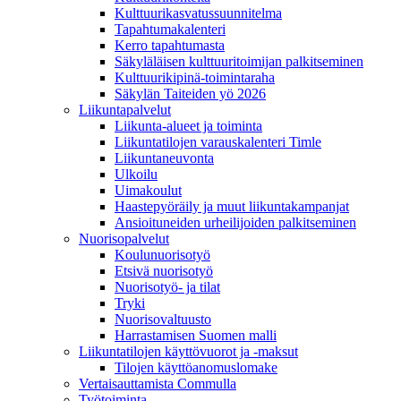
Kulttuurikasvatussuunnitelma
Tapahtumakalenteri
Kerro tapahtumasta
Säkyläläisen kulttuuritoimijan palkitseminen
Kulttuurikipinä-toimintaraha
Säkylän Taiteiden yö 2026
Liikuntapalvelut
Liikunta-alueet ja toiminta
Liikuntatilojen varauskalenteri Timle
Liikuntaneuvonta
Ulkoilu
Uimakoulut
Haastepyöräily ja muut liikuntakampanjat
Ansioituneiden urheilijoiden palkitseminen
Nuorisopalvelut
Koulunuorisotyö
Etsivä nuorisotyö
Nuorisotyö- ja tilat
Tryki
Nuorisovaltuusto
Harrastamisen Suomen malli
Liikuntatilojen käyttövuorot ja -maksut
Tilojen käyttöanomuslomake
Vertaisauttamista Commulla
Työtoiminta