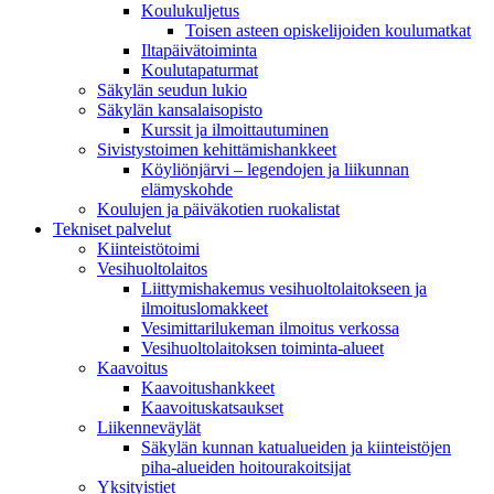
Koulukuljetus
Toisen asteen opiskelijoiden koulumatkat
Iltapäivätoiminta
Koulutapaturmat
Säkylän seudun lukio
Säkylän kansalaisopisto
Kurssit ja ilmoittautuminen
Sivistystoimen kehittämishankkeet
Köyliönjärvi – legendojen ja liikunnan
elämyskohde
Koulujen ja päiväkotien ruokalistat
Tekniset palvelut
Kiinteistötoimi
Vesihuoltolaitos
Liittymishakemus vesihuoltolaitokseen ja
ilmoituslomakkeet
Vesimittarilukeman ilmoitus verkossa
Vesihuoltolaitoksen toiminta-alueet
Kaavoitus
Kaavoitushankkeet
Kaavoituskatsaukset
Liikenneväylät
Säkylän kunnan katualueiden ja kiinteistöjen
piha-alueiden hoitourakoitsijat
Yksityistiet