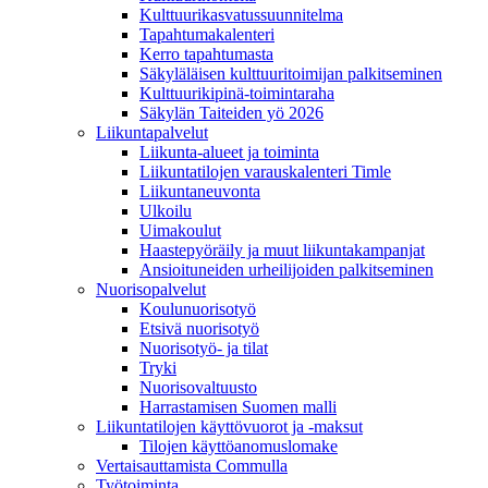
Kulttuurikasvatussuunnitelma
Tapahtumakalenteri
Kerro tapahtumasta
Säkyläläisen kulttuuritoimijan palkitseminen
Kulttuurikipinä-toimintaraha
Säkylän Taiteiden yö 2026
Liikuntapalvelut
Liikunta-alueet ja toiminta
Liikuntatilojen varauskalenteri Timle
Liikuntaneuvonta
Ulkoilu
Uimakoulut
Haastepyöräily ja muut liikuntakampanjat
Ansioituneiden urheilijoiden palkitseminen
Nuorisopalvelut
Koulunuorisotyö
Etsivä nuorisotyö
Nuorisotyö- ja tilat
Tryki
Nuorisovaltuusto
Harrastamisen Suomen malli
Liikuntatilojen käyttövuorot ja -maksut
Tilojen käyttöanomuslomake
Vertaisauttamista Commulla
Työtoiminta