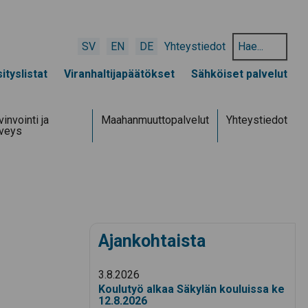
Hae
SV
EN
DE
Yhteystiedot
hakusanalla:
ityslistat
Viranhaltijapäätökset
Sähköiset palvelut
invointi ja
Maahanmuuttopalvelut
Yhteystiedot
rveys
Ajankohtaista
3.8.2026
Koulutyö alkaa Säkylän kouluissa ke
12.8.2026