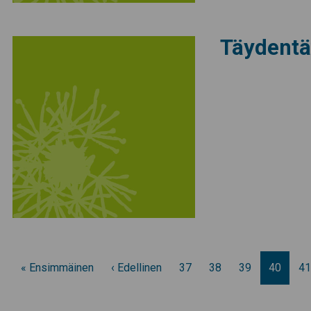
Täydentä
« Ensimmäinen
‹ Edellinen
37
38
39
40
41