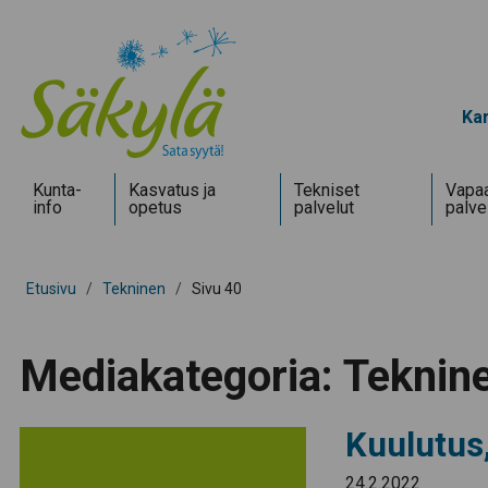
Kar
Kunta­
Kasvatus ja
Tekniset
Vapaa
info
opetus
palvelut
palve
Etusivu
/
Tekninen
/
Sivu 40
Mediakategoria:
Teknin
Kuulutus,
24.2.2022