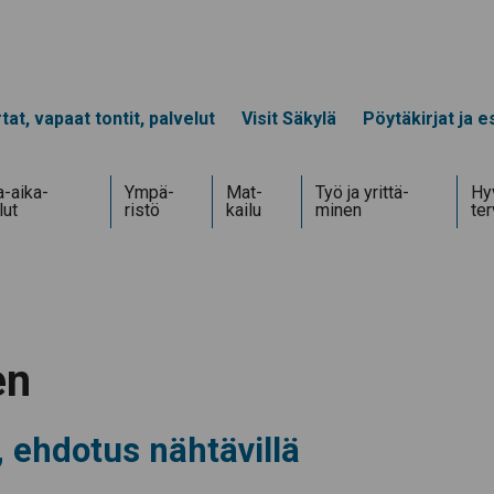
tat, vapaat tontit, palvelut
Visit Säkylä
Pöytäkirjat ja es
-aika­
Ympä­
Mat­
Työ ja yrittä­
Hyv
lut
ristö
kailu
minen
te
en
 ehdotus nähtävillä