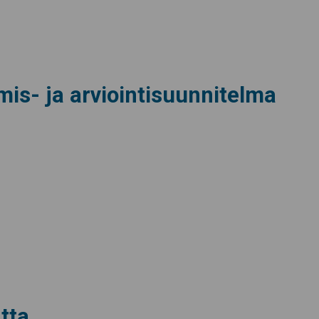
mis- ja arviointisuunnitelma
tta