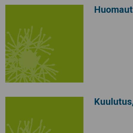
Huomaut
Kuulutus,