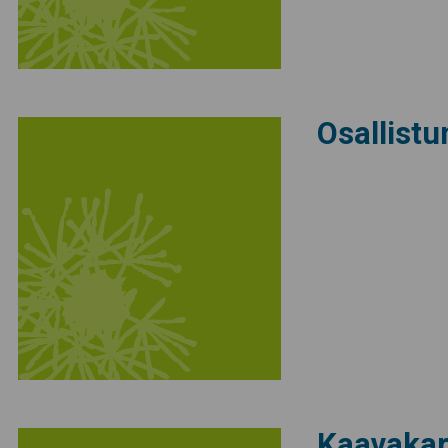
Osallistu
Kaavakar