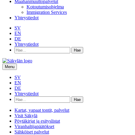
Maahanmuuttopalvelut
Kotoutumisohjelma
Immigration Services
Yhteystiedot
SV
EN
DE
Yhteystiedot
Hae
hakusanalla:
Menu
SV
EN
DE
Yhteystiedot
Hae
hakusanalla:
Kartat, vapaat tontit, palvelut
Visit Säkylä
Pöytäkirjat ja esityslistat
Viranhaltijapäätökset
Sähköiset palvelut