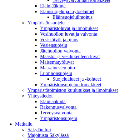
Terveysvalvonnan lomakkeet
Eläinlääkintä
Eläinsuojelu ja löytöeläimet
Eläinsuojeluilmoitus
Ympäristönsuojelu
Ympäristöluvat ja ilmoitukset
Vesihuollon luvat ja valvonta
Vesistötyöt ja ojitus
Vesiensuojelu
Jätehuollon valvonta
Maasto- ja vesiliikenteen luvat
Maisematyöluvat
Maa-ainesten otto
Luonnonsuojelu
Suojelualueet ja -kohteet
Ympäristönsuojelun lomakkeet
Ympäristötoimiston kuulutukset ja ilmoitukset
Yhteystiedot
Eläinlääkintä
Rakennusvalvonta
Terveysvalvonta
Ympäristönsuojelu
Mat­kailu
Säkylän tori
Majoitusta Säkylässä