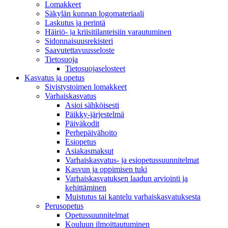
Lomakkeet
Säkylän kunnan logomateriaali
Laskutus ja perintä
Häiriö- ja kriisitilanteisiin varautuminen
Sidonnaisuusrekisteri
Saavutettavuusseloste
Tietosuoja
Tietosuojaselosteet
Kasvatus ja opetus
Sivistystoimen lomakkeet
Varhaiskasvatus
Asioi sähköisesti
Päikky-järjestelmä
Päiväkodit
Perhepäivähoito
Esiopetus
Asiakasmaksut
Varhaiskasvatus- ja esiopetussuunnitelmat
Kasvun ja oppimisen tuki
Varhaiskasvatuksen laadun arviointi ja
kehittäminen
Muistutus tai kantelu varhaiskasvatuksesta
Perusopetus
Opetussuunnitelmat
Kouluun ilmoittautuminen