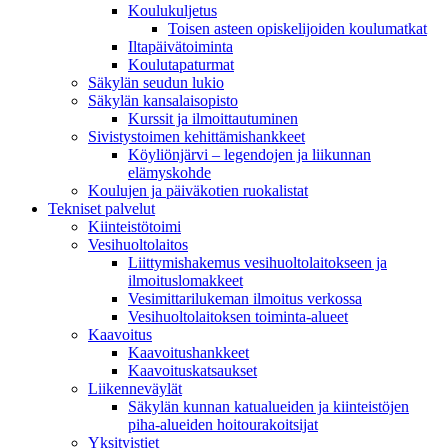
Koulukuljetus
Toisen asteen opiskelijoiden koulumatkat
Iltapäivätoiminta
Koulutapaturmat
Säkylän seudun lukio
Säkylän kansalaisopisto
Kurssit ja ilmoittautuminen
Sivistystoimen kehittämishankkeet
Köyliönjärvi – legendojen ja liikunnan
elämyskohde
Koulujen ja päiväkotien ruokalistat
Tekniset palvelut
Kiinteistötoimi
Vesihuoltolaitos
Liittymishakemus vesihuoltolaitokseen ja
ilmoituslomakkeet
Vesimittarilukeman ilmoitus verkossa
Vesihuoltolaitoksen toiminta-alueet
Kaavoitus
Kaavoitushankkeet
Kaavoituskatsaukset
Liikenneväylät
Säkylän kunnan katualueiden ja kiinteistöjen
piha-alueiden hoitourakoitsijat
Yksityistiet