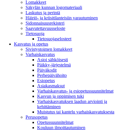
Lomakkeet
Säkylän kunnan logomateriaali
Laskutus ja perintä
Häiriö- ja kriisitilanteisiin varautuminen
Sidonnaisuusrekisteri
Saavutettavuusseloste
Tietosuoja
Tietosuojaselosteet
Kasvatus ja opetus
Sivistystoimen lomakkeet
Varhaiskasvatus
Asioi sähköisesti
Päikky-järjestelmä
Päiväkodit
Perhepäivähoito
Esiopetus
Asiakasmaksut
Varhaiskasvatus- ja esiopetussuunnitelmat
Kasvun ja oppimisen tuki
Varhaiskasvatuksen laadun arviointi ja
kehittäminen
Muistutus tai kantelu varhaiskasvatuksesta
Perusopetus
Opetussuunnitelmat
Kouluun ilmoittautuminen