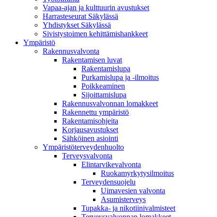
Vapaa-ajan ja kulttuurin avustukset
Harrasteseurat Säkylässä
Yhdistykset Säkylässä
Sivistystoimen kehittämishankkeet
Ympä­ristö
Rakennusvalvonta
Rakentamisen luvat
Rakentamislupa
Purkamislupa ja -ilmoitus
Poikkeaminen
Sijoittamislupa
Rakennusvalvonnan lomakkeet
Rakennettu ympäristö
Rakentamisohjeita
Korjausavustukset
Sähköinen asiointi
Ympäristöterveydenhuolto
Terveysvalvonta
Elintarvikevalvonta
Ruokamyrkytysilmoitus
Terveydensuojelu
Uimavesien valvonta
Asumisterveys
Tupakka- ja nikotiinivalmisteet
Terveysvalvonnan lomakkeet