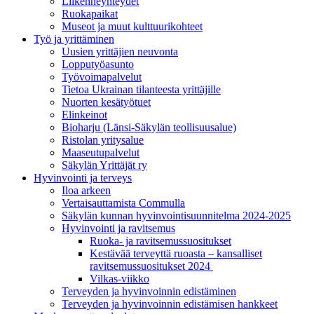
Liikenneyhteydet
Ruokapaikat
Museot ja muut kulttuurikohteet
Työ ja yrittä­minen
Uusien yrittäjien neuvonta
Lopputyöasunto
Työvoimapalvelut
Tietoa Ukrainan tilanteesta yrittäjille
Nuorten kesätyötuet
Elinkeinot
Bioharju (Länsi-Säkylän teollisuusalue)
Ristolan yritysalue
Maaseutupalvelut
Säkylän Yrittäjät ry
Hyvinvointi ja terveys
Iloa arkeen
Vertaisauttamista Commulla
Säkylän kunnan hyvinvointisuunnitelma 2024-2025
Hyvinvointi ja ravitsemus
Ruoka- ja ravitsemussuositukset
Kestävää terveyttä ruoasta – kansalliset
ravitsemussuositukset 2024
Vilkas-viikko
Terveyden ja hyvinvoinnin edistäminen
Terveyden ja hyvinvoinnin edistämisen hankkeet