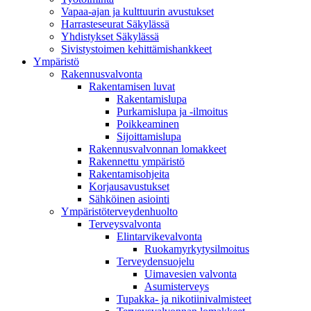
Vapaa-ajan ja kulttuurin avustukset
Harrasteseurat Säkylässä
Yhdistykset Säkylässä
Sivistystoimen kehittämishankkeet
Ympä­ristö
Rakennusvalvonta
Rakentamisen luvat
Rakentamislupa
Purkamislupa ja -ilmoitus
Poikkeaminen
Sijoittamislupa
Rakennusvalvonnan lomakkeet
Rakennettu ympäristö
Rakentamisohjeita
Korjausavustukset
Sähköinen asiointi
Ympäristöterveydenhuolto
Terveysvalvonta
Elintarvikevalvonta
Ruokamyrkytysilmoitus
Terveydensuojelu
Uimavesien valvonta
Asumisterveys
Tupakka- ja nikotiinivalmisteet