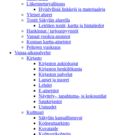
Liikenneturvallisuus
Hyödyllisiä linkkejä ja materiaaleja
Yleiset alueet
Tontit Säkylän alueella
Leiritien tontit, kartta ja hintatiedot
Hankinnat / tarjouspyynnöt
Vapaat vuokra-asunnot
Kunnan kartta-aineistot
Peltojen vuokraus
Vapaa-aika­palvelut
Kirjasto
Kirjaston aukioloajat
Kirjaston henkilökunta
Kirjaston palvelut
Lapset ja nuoret
Lehdet
E-aineistot
Näyttely-, tapahtuma- ja kokoustilat
Satakirjastot
Uutuudet
Kulttuuri
Säkylän kansallispuvut
Kotiseutuarkisto
Kuvataide
Kulttuurikohteita