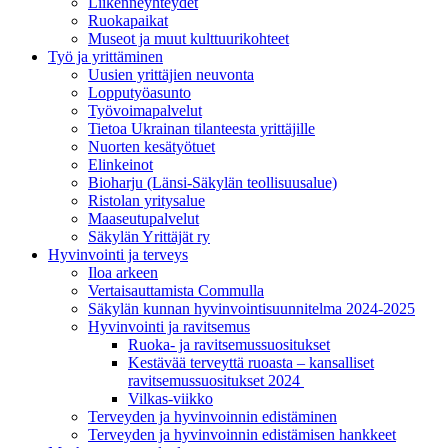
Liikenneyhteydet
Ruokapaikat
Museot ja muut kulttuurikohteet
Työ ja yrittä­minen
Uusien yrittäjien neuvonta
Lopputyöasunto
Työvoimapalvelut
Tietoa Ukrainan tilanteesta yrittäjille
Nuorten kesätyötuet
Elinkeinot
Bioharju (Länsi-Säkylän teollisuusalue)
Ristolan yritysalue
Maaseutupalvelut
Säkylän Yrittäjät ry
Hyvinvointi ja terveys
Iloa arkeen
Vertaisauttamista Commulla
Säkylän kunnan hyvinvointisuunnitelma 2024-2025
Hyvinvointi ja ravitsemus
Ruoka- ja ravitsemussuositukset
Kestävää terveyttä ruoasta – kansalliset
ravitsemussuositukset 2024
Vilkas-viikko
Terveyden ja hyvinvoinnin edistäminen
Terveyden ja hyvinvoinnin edistämisen hankkeet