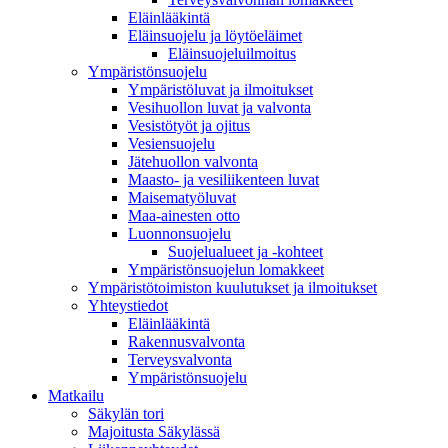
Eläinlääkintä
Eläinsuojelu ja löytöeläimet
Eläinsuojeluilmoitus
Ympäristönsuojelu
Ympäristöluvat ja ilmoitukset
Vesihuollon luvat ja valvonta
Vesistötyöt ja ojitus
Vesiensuojelu
Jätehuollon valvonta
Maasto- ja vesiliikenteen luvat
Maisematyöluvat
Maa-ainesten otto
Luonnonsuojelu
Suojelualueet ja -kohteet
Ympäristönsuojelun lomakkeet
Ympäristötoimiston kuulutukset ja ilmoitukset
Yhteystiedot
Eläinlääkintä
Rakennusvalvonta
Terveysvalvonta
Ympäristönsuojelu
Mat­kailu
Säkylän tori
Majoitusta Säkylässä