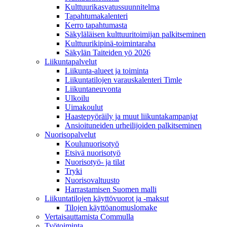
Kulttuurikasvatussuunnitelma
Tapahtumakalenteri
Kerro tapahtumasta
Säkyläläisen kulttuuritoimijan palkitseminen
Kulttuurikipinä-toimintaraha
Säkylän Taiteiden yö 2026
Liikuntapalvelut
Liikunta-alueet ja toiminta
Liikuntatilojen varauskalenteri Timle
Liikuntaneuvonta
Ulkoilu
Uimakoulut
Haastepyöräily ja muut liikuntakampanjat
Ansioituneiden urheilijoiden palkitseminen
Nuorisopalvelut
Koulunuorisotyö
Etsivä nuorisotyö
Nuorisotyö- ja tilat
Tryki
Nuorisovaltuusto
Harrastamisen Suomen malli
Liikuntatilojen käyttövuorot ja -maksut
Tilojen käyttöanomuslomake
Vertaisauttamista Commulla
Työtoiminta