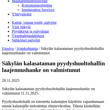
Maahanmuuttopalvelut
Kotoutumisohjelma
Immigration Services
Yhteystiedot
Kartat, vapaat tontit, palvelut
Visit Säkylä
Pöytäkirjat ja esityslistat
Viranhaltijapäätökset
Sähköiset palvelut
Etusivu
/
Ajankohtaista
/
Säkylän kalasataman pyydyshuoltohallin
laajennushanke on valmistunut
Säkylän kalasataman pyydyshuoltohallin
laajennushanke on valmistunut
28.11.2025
Säkylän kalasataman pyydyshuoltohallin laajennushanke on
valmistunut 11.11.2025.
Pyydyshuoltohalli on toteutettu kalastajien käyttöön vapauttamaan
muuta kalastajille tarkoitettua elintarviketilaa. Tilassa käsitellään