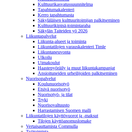
Kulttuurikasvatussuunnitelma
Tapahtumakalenteri
Kerro tapahtumasta
Säkyläläisen kulttuuritoimijan palkitseminen
Kulttuurikipinä-toimintaraha
Säkylän Taiteiden yö 2026
Liikuntapalvelut
Liikunta-alueet ja toiminta
Liikuntatilojen varauskalenteri Timle
Liikuntaneuvonta
Ulkoilu
Uimakoulut
Haastepyöräily ja muut liikuntakampanjat
Ansioituneiden urheilijoiden palkitseminen
Nuorisopalvelut
Koulunuorisotyö
Etsivä nuorisotyö
Nuorisotyö- ja tilat
Tryki
Nuorisovaltuusto
Harrastamisen Suomen malli
Liikuntatilojen käyttövuorot ja -maksut
Tilojen käyttöanomuslomake
Vertaisauttamista Commulla
Työtoiminta