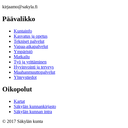
kirjaamo@sakyla.fi
Päävalikko
Kunta­info
Kasvatus ja opetus
Tekniset palvelut
Vapaa-aika­palvelut
Ympä­ristö
Mat­kailu
Työ ja yrittä­minen
Hyvinvointi ja terveys
Maahanmuuttopalvelut
Yhteystiedot
Oikopolut
Kartat
Säkylän kunnankirjasto
Säkylän kunnan intra
© 2017 Säkylän kunta