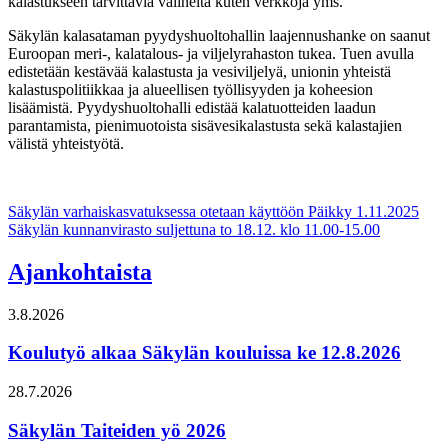
kalastukseen tarvittavia välineitä kuten verkkoja yms.
Säkylän kalasataman pyydyshuoltohallin laajennushanke on saanut
Euroopan meri-, kalatalous- ja viljelyrahaston tukea. Tuen avulla
edistetään kestävää kalastusta ja vesiviljelyä, unionin yhteistä
kalastuspolitiikkaa ja alueellisen työllisyyden ja koheesion
lisäämistä. Pyydyshuoltohalli edistää kalatuotteiden laadun
parantamista, pienimuotoista sisävesikalastusta sekä kalastajien
välistä yhteistyötä.
Artikkelien
Säkylän varhaiskasvatuksessa otetaan käyttöön Päikky 1.11.2025
Säkylän kunnanvirasto suljettuna to 18.12. klo 11.00-15.00
selaus
Ajankohtaista
3.8.2026
Koulutyö alkaa Säkylän kouluissa ke 12.8.2026
28.7.2026
Säkylän Taiteiden yö 2026