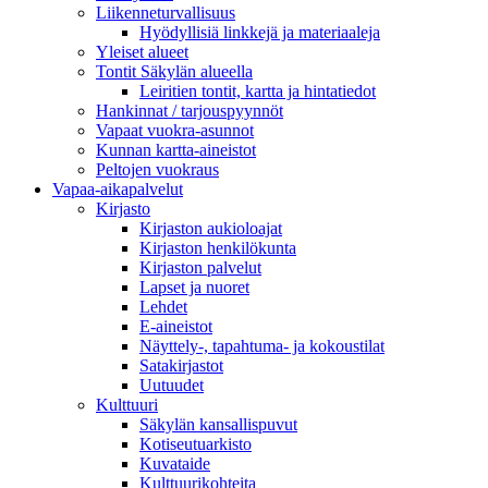
Liikenneturvallisuus
Hyödyllisiä linkkejä ja materiaaleja
Yleiset alueet
Tontit Säkylän alueella
Leiritien tontit, kartta ja hintatiedot
Hankinnat / tarjouspyynnöt
Vapaat vuokra-asunnot
Kunnan kartta-aineistot
Peltojen vuokraus
Vapaa-aika­palvelut
Kirjasto
Kirjaston aukioloajat
Kirjaston henkilökunta
Kirjaston palvelut
Lapset ja nuoret
Lehdet
E-aineistot
Näyttely-, tapahtuma- ja kokoustilat
Satakirjastot
Uutuudet
Kulttuuri
Säkylän kansallispuvut
Kotiseutuarkisto
Kuvataide
Kulttuurikohteita