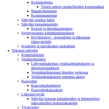
Koulukuljetus
Toisen asteen opiskelijoiden koulumatkat
Iltapäivätoiminta
Koulutapaturmat
Säkylän seudun lukio
Säkylän kansalaisopisto
Kurssit ja ilmoittautuminen
Sivistystoimen kehittämishankkeet
Köyliönjärvi – legendojen ja liikunnan
elämyskohde
Koulujen ja päiväkotien ruokalistat
Tekniset palvelut
Kiinteistötoimi
Vesihuoltolaitos
Liittymishakemus vesihuoltolaitokseen ja
ilmoituslomakkeet
Vesimittarilukeman ilmoitus verkossa
Vesihuoltolaitoksen toiminta-alueet
Kaavoitus
Kaavoitushankkeet
Kaavoituskatsaukset
Liikenneväylät
Säkylän kunnan katualueiden ja kiinteistöjen
piha-alueiden hoitourakoitsijat
Yksityistiet