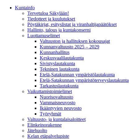
Kunta­info
Tervetuloa Säkylään!
Tiedotteet ja kuulutukset
Pöytäkirjat, esityslistat ja viranhaltijapäätökset
Hallinto, talous ja kuntakonserni
Luottamuselimet
Valtuuston ja hallituksen kokousajat
Kunnanvaltuusto 2025 – 2029
Kunnanhallitus
Keskusvaalilautakunta
Sivistyslautakunta
Tekninen lautakunta
Etelä-Satakunnan ympäristölautakunta
Etelä-Satakunnan ympäristöterveyslautakunta
Tarkastuslautakunta
Vaikuttamistoimielimet
Nuorisovaltuusto
Vammaisneuvosto
Ikääntyvien neuvosto
Työryhmät
Valtuusto- ja kuntalaisaloitteet
Elinkeinorakenne
Jätehuolto
Kelan etäpalvelupiste