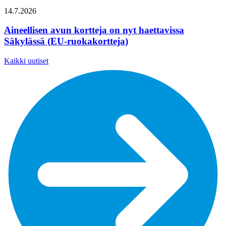
14.7.2026
Aineellisen avun kortteja on nyt haettavissa
Säkylässä (EU-ruokakortteja)
Kaikki uutiset