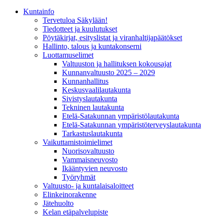
Kunta­info
Tervetuloa Säkylään!
Tiedotteet ja kuulutukset
Pöytäkirjat, esityslistat ja viranhaltijapäätökset
Hallinto, talous ja kuntakonserni
Luottamuselimet
Valtuuston ja hallituksen kokousajat
Kunnanvaltuusto 2025 – 2029
Kunnanhallitus
Keskusvaalilautakunta
Sivistyslautakunta
Tekninen lautakunta
Etelä-Satakunnan ympäristölautakunta
Etelä-Satakunnan ympäristöterveyslautakunta
Tarkastuslautakunta
Vaikuttamistoimielimet
Nuorisovaltuusto
Vammaisneuvosto
Ikääntyvien neuvosto
Työryhmät
Valtuusto- ja kuntalaisaloitteet
Elinkeinorakenne
Jätehuolto
Kelan etäpalvelupiste