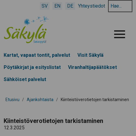
Hae
SV
EN
DE
Yhteystiedot
hakusanalla:
Menu
Kartat, vapaat tontit, palvelut
Visit Säkylä
Pöytäkirjat ja esityslistat
Viranhaltijapäätökset
Sähköiset palvelut
Etusivu
/
Ajankohtaista
/
Kiinteistöverotietojen tarkistaminen
Kiinteistöverotietojen tarkistaminen
12.3.2025