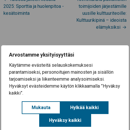
selaus
2025: Sporttia ja huolenpitoa -
toimijoiden järjestämille
kesätoiminta
uusille kulttuuriteoille:
Kulttuurikipinä – ideoista
elämyksiksi
Ajankohtaista
Arvostamme yksityisyyttäsi
3.8.2026
Käytämme evästeitä selauskokemuksesi
Koulutyö alkaa Säkylän kouluissa ke 12.8.2026
parantamiseksi, personoitujen mainosten ja sisällön
tarjoamiseksi ja liikenteemme analysoimiseksi.
28.7.2026
Säkylän Taiteiden yö 2026
Hyväksyt evästeidemme käytön klikkaamalla ”Hyväksy
kaikki”.
14.7.2026
Aineellisen avun kortteja on nyt haettavissa
Säkylässä (EU-ruokakortteja)
Mukauta
Hylkää kaikki
Kaikki uutiset
Hyväksy kaikki