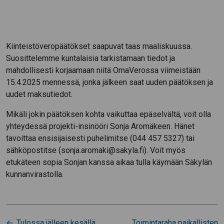
Kiinteistöveropäätökset saapuvat taas maaliskuussa.
Suosittelemme kuntalaisia tarkistamaan tiedot ja
mahdollisesti korjaamaan niitä OmaVerossa viimeistään
15.4.2025 mennessä, jonka jälkeen saat uuden päätöksen ja
uudet maksutiedot.
Mikäli jokin päätöksen kohta vaikuttaa epäselvältä, voit olla
yhteydessä projekti-insinööri Sonja Aromäkeen. Hänet
tavoittaa ensisijaisesti puhelimitse (044 457 5327) tai
sähköpostitse (sonja.aromaki@sakyla.fi). Voit myös
etukäteen sopia Sonjan kanssa aikaa tulla käymään Säkylän
kunnanvirastolla.
Artikkelien
Tulossa jälleen kesällä
Toimintaraha paikallisten