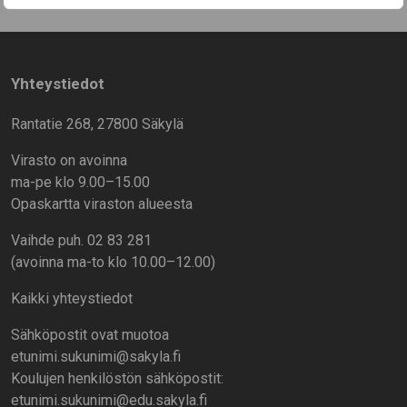
Yhteystiedot
Rantatie 268, 27800 Säkylä
Virasto on avoinna
ma-pe klo 9.00–15.00
Opaskartta viraston alueesta
Vaihde puh. 02 83 281
(avoinna ma-to klo 10.00–12.00)
Kaikki yhteystiedot
Sähköpostit ovat muotoa
etunimi.sukunimi@sakyla.fi
Koulujen henkilöstön sähköpostit:
etunimi.sukunimi@edu.sakyla.fi