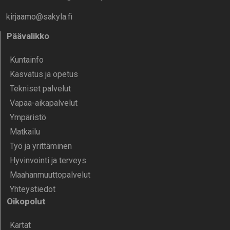
kirjaamo@sakyla.fi
Päävalikko
Kunta­info
Kasvatus ja opetus
Tekniset palvelut
Vapaa-aika­palvelut
Ympä­ristö
Mat­kailu
Työ ja yrittä­minen
Hyvinvointi ja terveys
Maahanmuuttopalvelut
Yhteystiedot
Oikopolut
Kartat