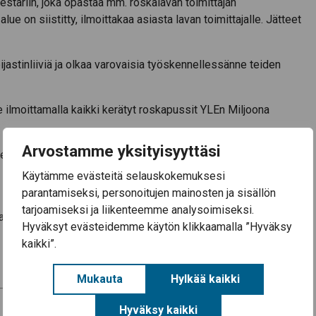
stariin, joka opastaa mm. roskalavan toimittajan
ue on siistitty, ilmoittakaa asiasta lavan toimittajalle. Jätteet
ijastinliiviä ja olkaa varovaisia työskennellessänne teiden
ilmoittamalla kaikki kerätyt roskapussit YLEn Miljoona
Arvostamme yksityisyyttäsi
nen
Käytämme evästeitä selauskokemuksesi
parantamiseksi, personoitujen mainosten ja sisällön
tarjoamiseksi ja liikenteemme analysoimiseksi.
, joten olettehan huolellisia ja varovaisia!
Hyväksyt evästeidemme käytön klikkaamalla ”Hyväksy
kaikki”.
Mukauta
Hylkää kaikki
Hyväksy kaikki
Uudistuneeseen Pyhäjärviseudun palvelukarttaan on koottu