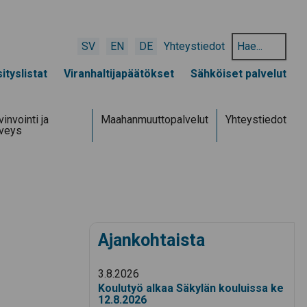
Hae
SV
EN
DE
Yhteystiedot
hakusanalla:
ityslistat
Viranhaltijapäätökset
Sähköiset palvelut
invointi ja
Maahanmuuttopalvelut
Yhteystiedot
rveys
Ajankohtaista
3.8.2026
Koulutyö alkaa Säkylän kouluissa ke
12.8.2026