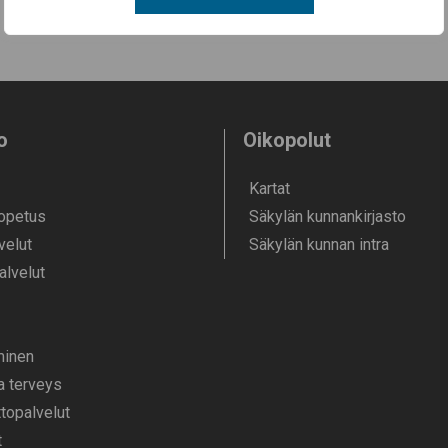
kolmen kunnan palvelut
o
Oikopolut
Kartat
 opetus
Säkylän kunnankirjasto
velut
Säkylän kunnan intra
alvelut
­minen
ja terveys
opalvelut
t