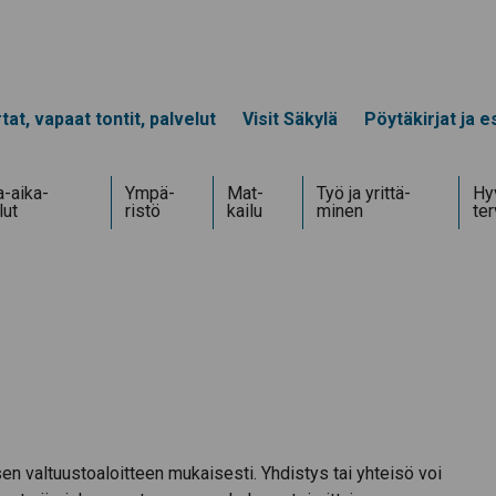
tat, vapaat tontit, palvelut
Visit Säkylä
Pöytäkirjat ja es
-aika­
Ympä­
Mat­
Työ ja yrittä­
Hyv
lut
ristö
kailu
minen
te
en valtuustoaloitteen mukaisesti. Yhdistys tai yhteisö voi