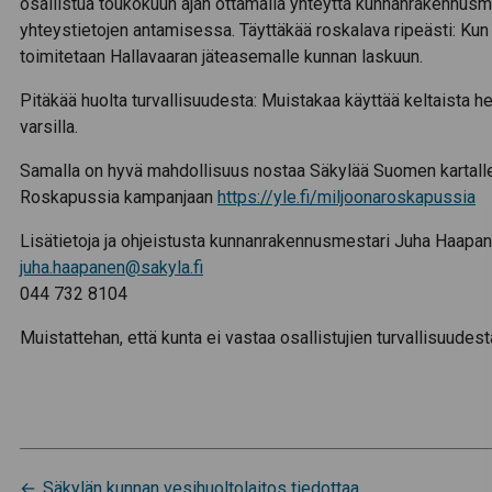
osallistua toukokuun ajan ottamalla yhteyttä kunnanrakennusme
yhteystietojen antamisessa. Täyttäkää roskalava ripeästi: Kun al
toimitetaan Hallavaaran jäteasemalle kunnan laskuun.
Pitäkää huolta turvallisuudesta: Muistakaa käyttää keltaista he
varsilla.
Samalla on hyvä mahdollisuus nostaa Säkylää Suomen kartalle 
Roskapussia kampanjaan
https://yle.fi/miljoonaroskapussia
Lisätietoja ja ohjeistusta kunnanrakennusmestari Juha Haapa
juha.haapanen@sakyla.fi
044 732 8104
Muistattehan, että kunta ei vastaa osallistujien turvallisuudesta
Säkylän kunnan vesihuoltolaitos tiedottaa