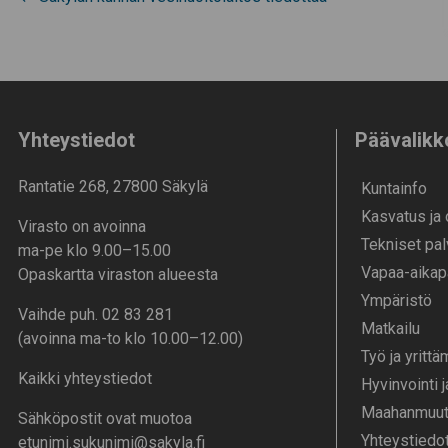
Artikkelien
selaus
Yhteystiedot
Päävalikk
Rantatie 268, 27800 Säkylä
Kunta­info
Kasvatus ja
Virasto on avoinna
Tekniset pal
ma-pe klo 9.00–15.00
Vapaa-aika­p
Opaskartta viraston alueesta
Ympä­ristö
Vaihde puh. 02 83 281
Mat­kailu
(avoinna ma-to klo 10.00–12.00)
Työ ja yrittä
Kaikki yhteystiedot
Hyvinvointi 
Maahanmuutt
Sähköpostit ovat muotoa
Yhteystiedo
etunimi.sukunimi@sakyla.fi