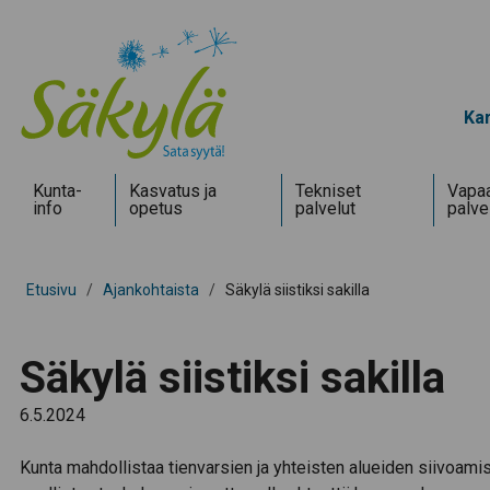
Kar
Kunta­
Kasvatus ja
Tekniset
Vapaa
info
opetus
palvelut
palve
Etusivu
/
Ajankohtaista
/
Säkylä siistiksi sakilla
Säkylä siistiksi sakilla
6.5.2024
Kunta mahdollistaa tienvarsien ja yhteisten alueiden siivoamis