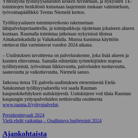
Yhteistyötä työllisyysalueiden kesken tiivistetään, ja nykyisten TE-
toimistojen henkilöstö kutsutaan laajemmin mukaan valmisteluun,
työvoimapäällikkö Teemu Niemelä kertoo.
Työllisyysalueen toimintaverkosto rakennetaan
lähipalveluperiaatteella, ja toimipaikkoja sijoitetaan jokaiseen alueen
kuntaan. Raumalla toimintaa jatketaan nykyisissä tiloissa
Aittakarinkadulla ja Valtakadulla. Muissa kunnissa käyttöön
otettavat tilat varmistuvat vuoden 2024 aikana.
– Uudistuksen tavoitteena on palvelurakenne, joka lisää alueen ja
kuntien elinvoimaa. Samalla edistetään työntekijöiden nopeaa
työllistymistä, työvoiman liikkuvuutta, palveluiden tuottavuutta,
saatavuutta ja vaikuttavuutta, Niemelä sanoo.
Jatkossa tietoa TE-palvelu-uudistuksen etenemisestä Etelä-
Satakunnan työllisyysalueella voi saada Rauman
kaupunkikehityksen uutiskirjeestä. Uutiskirjeen voit tilata Rauman
kaupungin yrityspalveluiden nettisivuilta osoitteesta
www.rauma.fi/yrityspalvelut
.
Artikkelien
Presidentinvaali 2024
Vielä ehdit vaikuttaa – Osallistuva budjetointi 2024
selaus
Ajankohtaista