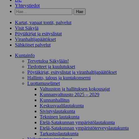
Yhteystiedot
Hae
hakusanalla:
Kartat, vapaat tontit, palvelut
Visit Säkylä
Pöytäkirjat ja esityslistat
Viranhaltijapäätökset
Sähköiset palvelut
Kunta­info
Tervetuloa Säkylään!
Tiedotteet ja kuulutukset
Pöytäkirjat, esityslistat ja viranhaltijapäätökset
Hallinto, talous ja kuntakonserni
Luottamuselimet
Valtuuston ja hallituksen kokousajat
Kunnanvaltuusto 2025 – 2029
Kunnanhallitus
Keskusvaalilautakunta
Sivistyslautakunta
Tekninen lautakunta
Etelä-Satakunnan ympäristölautakunta
Etelä-Satakunnan ympäristöterveyslautakunta
Tarkastuslautakunta