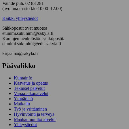
Vaihde puh. 02 83 281
(avoinna ma-to klo 10.00–12.00)
Kaikki yhteystiedot
Sähköpostit ovat muotoa
etunimi.sukunimi@sakyla.fi
Koulujen henkilöstön sähköpostit:
etunimi.sukunimi@edu.sakyla.fi
kirjaamo@sakyla.fi
Päävalikko
Kunta­info
Kasvatus ja opetus
Tekniset palvelut
Vapaa-aika­palvelut
Ympä­ristö
Mat­kailu
Työ ja yrittä­minen
Hyvinvointi ja terveys
Maahanmuuttopalvelut
Yhteystiedot