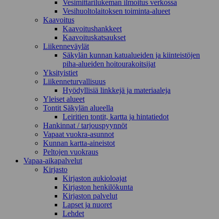
Vesimittarilukeman ilmoitus verkossa
Vesihuoltolaitoksen toiminta-alueet
Kaavoitus
Kaavoitushankkeet
Kaavoituskatsaukset
Liikenneväylät
Säkylän kunnan katualueiden ja kiinteistöjen
piha-alueiden hoitourakoitsijat
Yksityistiet
Liikenneturvallisuus
Hyödyllisiä linkkejä ja materiaaleja
Yleiset alueet
Tontit Säkylän alueella
Leiritien tontit, kartta ja hintatiedot
Hankinnat / tarjouspyynnöt
Vapaat vuokra-asunnot
Kunnan kartta-aineistot
Peltojen vuokraus
Vapaa-aika­palvelut
Kirjasto
Kirjaston aukioloajat
Kirjaston henkilökunta
Kirjaston palvelut
Lapset ja nuoret
Lehdet