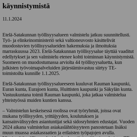
käynnistymistä
11.1.2024
Etelä-Satakunnan työllisyysalueen valmistelu jatkuu suunnitellusti.
Työ- ja elinkeinoministeriö sekä valtioneuvosto käsittelivät
muodostuvien työllisyysalueiden hakemuksia ja ilmoituksia
marraskuussa 2023. Etelä-Satakunnan työllisyysalue täyttää vaaditut
edellytykset ja sen valmistelu etenee kohti toiminnan käynnistymistä.
Suomeen on muodostumassa arviolta 44 työllisyysaluetta, kun
julkisten työvoimapalveluiden järjestämisvastuu siirtyy TE-
toimistoilta kunnille 1.1.2025.
Etelä-Satakunnan työllisyysalueeseen kuuluvat Rauman kaupunki,
Euran kunta, Eurajoen kunta, Huittisten kaupunki ja Säkylän kunta.
Vastuukuntana toimii Rauman kaupunki, joka jatkaa valmistelua
yhteistyössä muiden kuntien kanssa.
– Valmistelun keskeisessä roolissa ovat työryhmät, joissa ovat
mukana työllisyyden, yrittäjyyden, koulutuksen ja
kansainvälisyyden asiantuntijat sekä sidosryhmien edustajat. Vuoden
2024 aikana valmistelun asiakaslähtöisyyteen panostetaan lisäksi
muun muassa asiakasraatien ja erilaisten työpajojen avulla.