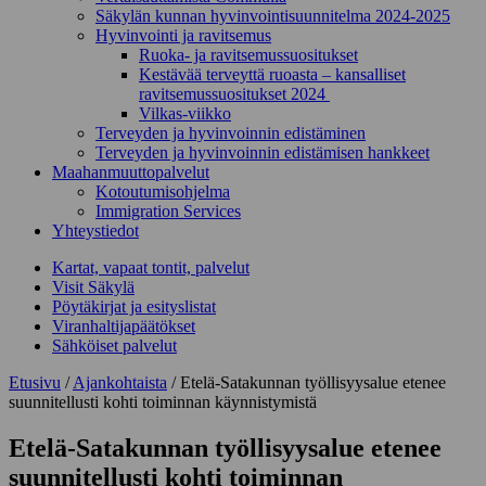
Säkylän kunnan hyvinvointisuunnitelma 2024-2025
Hyvinvointi ja ravitsemus
Ruoka- ja ravitsemussuositukset
Kestävää terveyttä ruoasta – kansalliset
ravitsemussuositukset 2024
Vilkas-viikko
Terveyden ja hyvinvoinnin edistäminen
Terveyden ja hyvinvoinnin edistämisen hankkeet
Maahanmuuttopalvelut
Kotoutumisohjelma
Immigration Services
Yhteystiedot
Kartat, vapaat tontit, palvelut
Visit Säkylä
Pöytäkirjat ja esityslistat
Viranhaltijapäätökset
Sähköiset palvelut
Etusivu
/
Ajankohtaista
/
Etelä-Satakunnan työllisyysalue etenee
suunnitellusti kohti toiminnan käynnistymistä
Etelä-Satakunnan työllisyysalue etenee
suunnitellusti kohti toiminnan