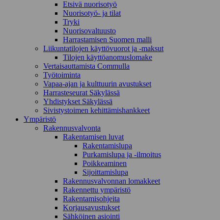
Etsivä nuorisotyö
Nuorisotyö- ja tilat
Tryki
Nuorisovaltuusto
Harrastamisen Suomen malli
Liikuntatilojen käyttövuorot ja -maksut
Tilojen käyttöanomuslomake
Vertaisauttamista Commulla
Työtoiminta
Vapaa-ajan ja kulttuurin avustukset
Harrasteseurat Säkylässä
Yhdistykset Säkylässä
Sivistystoimen kehittämishankkeet
Ympä­ristö
Rakennusvalvonta
Rakentamisen luvat
Rakentamislupa
Purkamislupa ja -ilmoitus
Poikkeaminen
Sijoittamislupa
Rakennusvalvonnan lomakkeet
Rakennettu ympäristö
Rakentamisohjeita
Korjausavustukset
Sähköinen asiointi