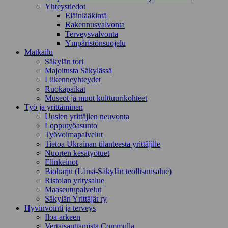
Yhteystiedot
Eläinlääkintä
Rakennusvalvonta
Terveysvalvonta
Ympäristönsuojelu
Mat­kailu
Säkylän tori
Majoitusta Säkylässä
Liikenneyhteydet
Ruokapaikat
Museot ja muut kulttuurikohteet
Työ ja yrittä­minen
Uusien yrittäjien neuvonta
Lopputyöasunto
Työvoimapalvelut
Tietoa Ukrainan tilanteesta yrittäjille
Nuorten kesätyötuet
Elinkeinot
Bioharju (Länsi-Säkylän teollisuusalue)
Ristolan yritysalue
Maaseutupalvelut
Säkylän Yrittäjät ry
Hyvinvointi ja terveys
Iloa arkeen
Vertaisauttamista Commulla