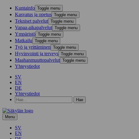
Kunta­info
Toggle menu
Kasvatus ja opetus
Toggle menu
Tekniset palvelut
Toggle menu
Vapaa-aika­palvelut
Toggle menu
Ympä­ristö
Toggle menu
Mat­kailu
Toggle menu
Työ ja yrittä­minen
Toggle menu
Hyvinvointi ja terveys
Toggle menu
Maahanmuuttopalvelut
Toggle menu
Yhteystiedot
SV
EN
DE
Yhteystiedot
Hae
hakusanalla:
Menu
SV
EN
DE