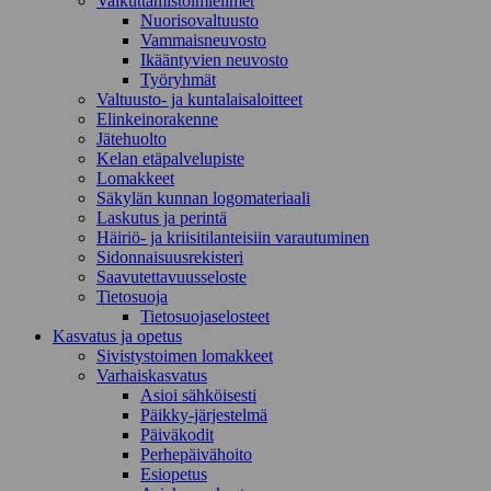
Vaikuttamistoimielimet
Nuorisovaltuusto
Vammaisneuvosto
Ikääntyvien neuvosto
Työryhmät
Valtuusto- ja kuntalaisaloitteet
Elinkeinorakenne
Jätehuolto
Kelan etäpalvelupiste
Lomakkeet
Säkylän kunnan logomateriaali
Laskutus ja perintä
Häiriö- ja kriisitilanteisiin varautuminen
Sidonnaisuusrekisteri
Saavutettavuusseloste
Tietosuoja
Tietosuojaselosteet
Kasvatus ja opetus
Sivistystoimen lomakkeet
Varhaiskasvatus
Asioi sähköisesti
Päikky-järjestelmä
Päiväkodit
Perhepäivähoito
Esiopetus