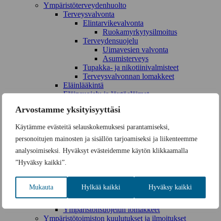
Ympäristöterveydenhuolto
Terveysvalvonta
Elintarvikevalvonta
Ruokamyrkytysilmoitus
Terveydensuojelu
Uimavesien valvonta
Asumisterveys
Tupakka- ja nikotiinivalmisteet
Terveysvalvonnan lomakkeet
Eläinlääkintä
Eläinsuojelu ja löytöeläimet
Eläinsuojeluilmoitus
Arvostamme yksityisyyttäsi
Ympäristönsuojelu
Ympäristöluvat ja ilmoitukset
Käytämme evästeitä selauskokemuksesi parantamiseksi,
Vesihuollon luvat ja valvonta
Vesistötyöt ja ojitus
personoitujen mainosten ja sisällön tarjoamiseksi ja liikenteemme
Vesiensuojelu
analysoimiseksi. Hyväksyt evästeidemme käytön klikkaamalla
Jätehuollon valvonta
”Hyväksy kaikki”.
Maasto- ja vesiliikenteen luvat
Maisematyöluvat
Maa-ainesten otto
Mukauta
Hylkää kaikki
Hyväksy kaikki
Luonnonsuojelu
Suojelualueet ja -kohteet
Ympäristönsuojelun lomakkeet
Ympäristötoimiston kuulutukset ja ilmoitukset