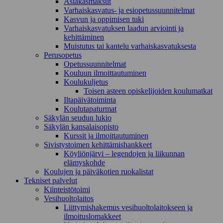
Asiakasmaksut
Varhaiskasvatus- ja esiopetussuunnitelmat
Kasvun ja oppimisen tuki
Varhaiskasvatuksen laadun arviointi ja
kehittäminen
Muistutus tai kantelu varhaiskasvatuksesta
Perusopetus
Opetussuunnitelmat
Kouluun ilmoittautuminen
Koulukuljetus
Toisen asteen opiskelijoiden koulumatkat
Iltapäivätoiminta
Koulutapaturmat
Säkylän seudun lukio
Säkylän kansalaisopisto
Kurssit ja ilmoittautuminen
Sivistystoimen kehittämishankkeet
Köyliönjärvi – legendojen ja liikunnan
elämyskohde
Koulujen ja päiväkotien ruokalistat
Tekniset palvelut
Kiinteistötoimi
Vesihuoltolaitos
Liittymishakemus vesihuoltolaitokseen ja
ilmoituslomakkeet