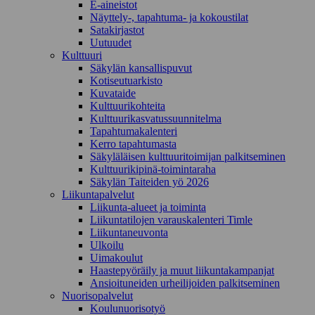
E-aineistot
Näyttely-, tapahtuma- ja kokoustilat
Satakirjastot
Uutuudet
Kulttuuri
Säkylän kansallispuvut
Kotiseutuarkisto
Kuvataide
Kulttuurikohteita
Kulttuurikasvatussuunnitelma
Tapahtumakalenteri
Kerro tapahtumasta
Säkyläläisen kulttuuritoimijan palkitseminen
Kulttuurikipinä-toimintaraha
Säkylän Taiteiden yö 2026
Liikuntapalvelut
Liikunta-alueet ja toiminta
Liikuntatilojen varauskalenteri Timle
Liikuntaneuvonta
Ulkoilu
Uimakoulut
Haastepyöräily ja muut liikuntakampanjat
Ansioituneiden urheilijoiden palkitseminen
Nuorisopalvelut
Koulunuorisotyö