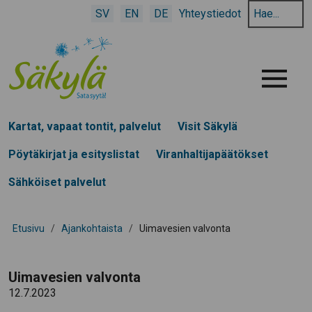
Hae
SV
EN
DE
Yhteystiedot
hakusanalla:
Menu
Kartat, vapaat tontit, palvelut
Visit Säkylä
Pöytäkirjat ja esityslistat
Viranhaltijapäätökset
Sähköiset palvelut
Etusivu
/
Ajankohtaista
/
Uimavesien valvonta
Uimavesien valvonta
12.7.2023