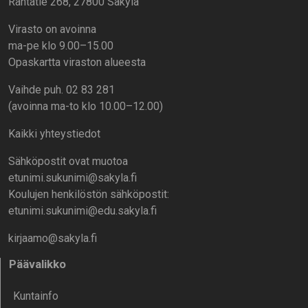
Rantatie 268, 27800 Säkylä
Virasto on avoinna
ma-pe klo 9.00–15.00
Opaskartta viraston alueesta
Vaihde puh. 02 83 281
(avoinna ma-to klo 10.00–12.00)
Kaikki yhteystiedot
Sähköpostit ovat muotoa
etunimi.sukunimi@sakyla.fi
Koulujen henkilöstön sähköpostit:
etunimi.sukunimi@edu.sakyla.fi
kirjaamo@sakyla.fi
Päävalikko
Kunta­info