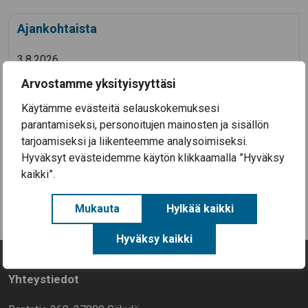
Ajankohtaista
3.8.2026
Koulutyö alkaa Säkylän kouluissa ke 12.8.2026
Arvostamme yksityisyyttäsi
28.7.2026
Käytämme evästeitä selauskokemuksesi
Säkylän Taiteiden yö 2026
parantamiseksi, personoitujen mainosten ja sisällön
14.7.2026
tarjoamiseksi ja liikenteemme analysoimiseksi.
Aineellisen avun kortteja on nyt haettavissa
Hyväksyt evästeidemme käytön klikkaamalla ”Hyväksy
Säkylässä (EU-ruokakortteja)
kaikki”.
Kaikki uutiset
Mukauta
Hylkää kaikki
Hyväksy kaikki
Yhteystiedot