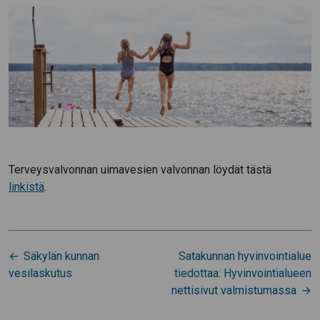
Terveysvalvonnan uimavesien valvonnan löydät tästä
linkistä
.
Artikkelien
Säkylän kunnan
Satakunnan hyvinvointialue
selaus
vesilaskutus
tiedottaa: Hyvinvointialueen
nettisivut valmistumassa