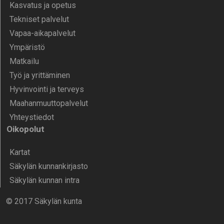
Kasvatus ja opetus
Tekniset palvelut
Vapaa-aika­palvelut
Ympä­ristö
Mat­kailu
Työ ja yrittä­minen
Hyvinvointi ja terveys
Maahanmuuttopalvelut
Yhteystiedot
Oikopolut
Kartat
Säkylän kunnankirjasto
Säkylän kunnan intra
© 2017 Säkylän kunta