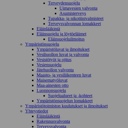
Terveydensuojelu
Uimavesien valvonta
Asumisterveys
Tupakka- ja nikotiinivalmisteet
Terveysvalvonnan lomakkeet
Eläinlääkintä
Eläinsuojelu ja löytöeläimet
Eläinsuojeluilmoitus
Ympäristönsuojelu
Ympäristöluvat ja ilmoitukset
Vesihuollon luvat ja valvonta
Vesistötyöt ja ojitus
Vesiensuojelu
Jätehuollon valvonta
Maasto- ja vesiliikenteen luvat
Maisematyöluvat
Maa-ainesten otto
Luonnonsuojelu
Suojelualueet ja -kohteet
Ympäristönsuojelun lomakkeet
Ympäristötoimiston kuulutukset ja ilmoitukset
Yhteystiedot
Eläinlääkintä
Rakennusvalvonta
Terveysvalvonta