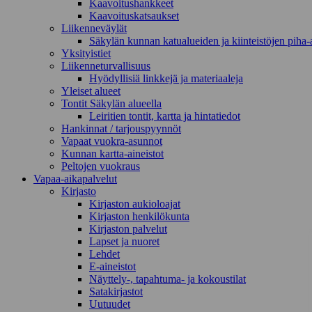
Kaavoitushankkeet
Kaavoituskatsaukset
Liikenneväylät
Säkylän kunnan katualueiden ja kiinteistöjen piha-a
Yksityistiet
Liikenneturvallisuus
Hyödyllisiä linkkejä ja materiaaleja
Yleiset alueet
Tontit Säkylän alueella
Leiritien tontit, kartta ja hintatiedot
Hankinnat / tarjouspyynnöt
Vapaat vuokra-asunnot
Kunnan kartta-aineistot
Peltojen vuokraus
Vapaa-aika­palvelut
Kirjasto
Kirjaston aukioloajat
Kirjaston henkilökunta
Kirjaston palvelut
Lapset ja nuoret
Lehdet
E-aineistot
Näyttely-, tapahtuma- ja kokoustilat
Satakirjastot
Uutuudet