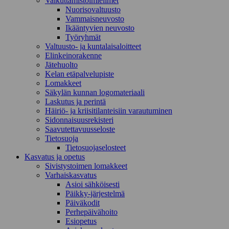
Vaikuttamistoimielimet
Nuorisovaltuusto
Vammaisneuvosto
Ikääntyvien neuvosto
Työryhmät
Valtuusto- ja kuntalaisaloitteet
Elinkeinorakenne
Jätehuolto
Kelan etäpalvelupiste
Lomakkeet
Säkylän kunnan logomateriaali
Laskutus ja perintä
Häiriö- ja kriisitilanteisiin varautuminen
Sidonnaisuusrekisteri
Saavutettavuusseloste
Tietosuoja
Tietosuojaselosteet
Kasvatus ja opetus
Sivistystoimen lomakkeet
Varhaiskasvatus
Asioi sähköisesti
Päikky-järjestelmä
Päiväkodit
Perhepäivähoito
Esiopetus