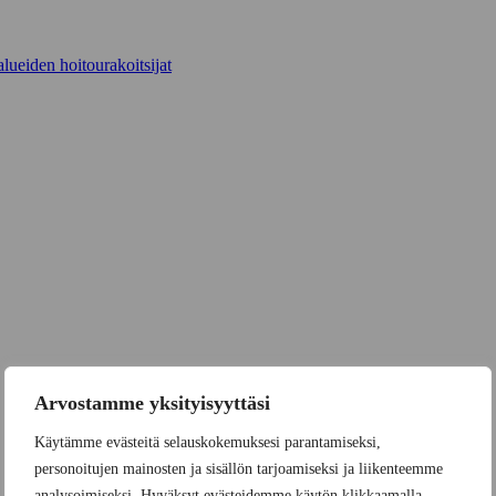
lueiden hoitourakoitsijat
Arvostamme yksityisyyttäsi
Käytämme evästeitä selauskokemuksesi parantamiseksi,
personoitujen mainosten ja sisällön tarjoamiseksi ja liikenteemme
analysoimiseksi. Hyväksyt evästeidemme käytön klikkaamalla