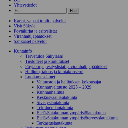
Yhteystiedot
Hae
hakusanalla:
Kartat, vapaat tontit, palvelut
Visit Säkylä
Pöytäkirjat ja esityslistat
Viranhaltijapäätökset
Sähköiset palvelut
Kunta­info
Tervetuloa Säkylään!
Tiedotteet ja kuulutukset
Pöytäkirjat, esityslistat ja viranhaltijapäätökset
Hallinto, talous ja kuntakonserni
Luottamuselimet
Valtuuston ja hallituksen kokousajat
Kunnanvaltuusto 2025 – 2029
Kunnanhallitus
Keskusvaalilautakunta
Sivistyslautakunta
Tekninen lautakunta
Etelä-Satakunnan ympäristölautakunta
Etelä-Satakunnan ympäristöterveyslautakunta
Tarkastuslautakunta