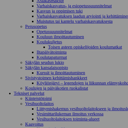
Asiakasmaksut
Varhaiskasvatus- ja esiopetussuunnitelmat
Kasvun ja oppimisen tuki
Varhaiskasvatuksen laadun arviointi ja kehittämine
Muistutus tai kantelu varhaiskasvatuksesta
Perusopetus
Opetussuunnitelmat
Kouluun ilmoittautuminen
Koulukuljetus
Toisen asteen opiskelijoiden koulumatkat
Iltapäivätoiminta
Koulutapaturmat
Säkylän seudun lukio
Säkylän kansalaisopisto
Kurssit ja ilmoittautuminen
Sivistystoimen kehittämishankkeet
Köyliönjärvi – legendojen ja liikunnan elämyskoh
Koulujen ja päiväkotien ruokalistat
Tekniset palvelut
Kiinteistötoimi
Vesihuoltolaitos
Liittymishakemus vesihuoltolaitokseen ja ilmoitus
Vesimittarilukeman ilmoitus verkossa
Vesihuoltolaitoksen toiminta-alueet
Kaavoitus