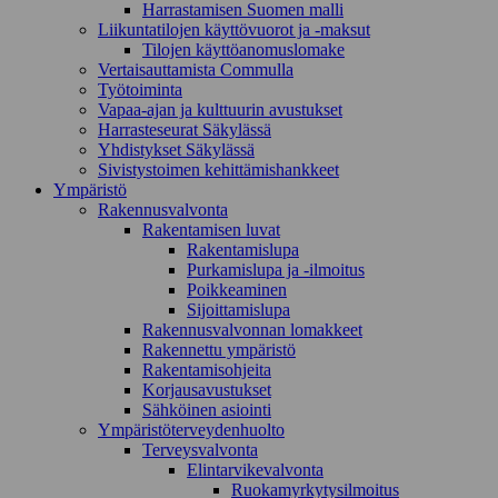
Harrastamisen Suomen malli
Liikuntatilojen käyttövuorot ja -maksut
Tilojen käyttöanomuslomake
Vertaisauttamista Commulla
Työtoiminta
Vapaa-ajan ja kulttuurin avustukset
Harrasteseurat Säkylässä
Yhdistykset Säkylässä
Sivistystoimen kehittämishankkeet
Ympä­ristö
Rakennusvalvonta
Rakentamisen luvat
Rakentamislupa
Purkamislupa ja -ilmoitus
Poikkeaminen
Sijoittamislupa
Rakennusvalvonnan lomakkeet
Rakennettu ympäristö
Rakentamisohjeita
Korjausavustukset
Sähköinen asiointi
Ympäristöterveydenhuolto
Terveysvalvonta
Elintarvikevalvonta
Ruokamyrkytysilmoitus