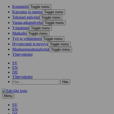
Kunta­info
Toggle menu
Kasvatus ja opetus
Toggle menu
Tekniset palvelut
Toggle menu
Vapaa-aika­palvelut
Toggle menu
Ympä­ristö
Toggle menu
Mat­kailu
Toggle menu
Työ ja yrittä­minen
Toggle menu
Hyvinvointi ja terveys
Toggle menu
Maahanmuuttopalvelut
Toggle menu
Yhteystiedot
SV
EN
DE
Yhteystiedot
Hae
hakusanalla:
Menu
SV
EN
DE