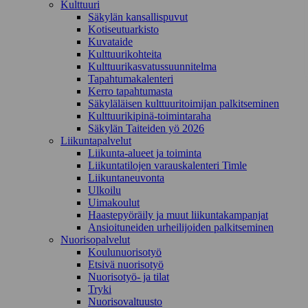
Kulttuuri
Säkylän kansallispuvut
Kotiseutuarkisto
Kuvataide
Kulttuurikohteita
Kulttuurikasvatussuunnitelma
Tapahtumakalenteri
Kerro tapahtumasta
Säkyläläisen kulttuuritoimijan palkitseminen
Kulttuurikipinä-toimintaraha
Säkylän Taiteiden yö 2026
Liikuntapalvelut
Liikunta-alueet ja toiminta
Liikuntatilojen varauskalenteri Timle
Liikuntaneuvonta
Ulkoilu
Uimakoulut
Haastepyöräily ja muut liikuntakampanjat
Ansioituneiden urheilijoiden palkitseminen
Nuorisopalvelut
Koulunuorisotyö
Etsivä nuorisotyö
Nuorisotyö- ja tilat
Tryki
Nuorisovaltuusto