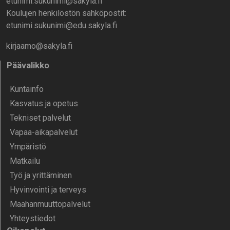
etunimi.sukunimi@sakyla.fi
Koulujen henkilöstön sähköpostit:
etunimi.sukunimi@edu.sakyla.fi
kirjaamo@sakyla.fi
Päävalikko
Kunta­info
Kasvatus ja opetus
Tekniset palvelut
Vapaa-aika­palvelut
Ympä­ristö
Mat­kailu
Työ ja yrittä­minen
Hyvinvointi ja terveys
Maahanmuuttopalvelut
Yhteystiedot