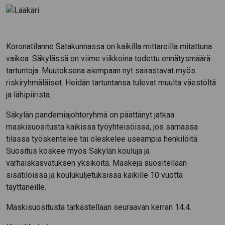
Koronatilanne Satakunnassa on kaikilla mittareilla mitattuna
vaikea. Säkylässä on viime viikkoina todettu ennätysmäärä
tartuntoja. Muutoksena aiempaan nyt sairastavat myös
riskiryhmäläiset. Heidän tartuntansa tulevat muulta väestöltä
ja lähipiiristä.
Säkylän pandemiajohtoryhmä on päättänyt jatkaa
maskisuositusta kaikissa työyhteisöissä, jos samassa
tilassa työskentelee tai oleskelee useampia henkilöitä.
Suositus koskee myös Säkylän kouluja ja
varhaiskasvatuksen yksiköitä. Maskeja suositellaan
sisätiloissa ja koulukuljetuksissa kaikille 10 vuotta
täyttäneille.
Maskisuositusta tarkastellaan seuraavan kerran 14.4.