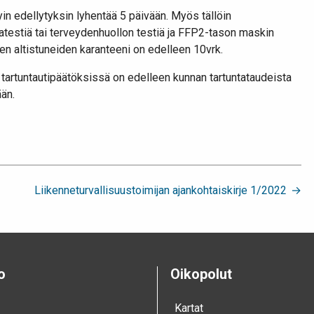
n edellytyksin lyhentää 5 päivään. Myös tällöin
estiä tai terveydenhuollon testiä ja FFP2-tason maskin
en altistuneiden karanteeni on edelleen 10vrk.
ta tartuntautipäätöksissä on edelleen kunnan tartuntataudeista
ään.
Liikenneturvallisuustoimijan ajankohtaiskirje 1/2022
o
Oikopolut
Kartat