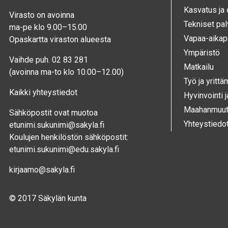
Kasvatus ja
Virasto on avoinna
Tekniset pal
ma-pe klo 9.00–15.00
Vapaa-aika­p
Opaskartta viraston alueesta
Ympä­ristö
Vaihde puh. 02 83 281
Mat­kailu
(avoinna ma-to klo 10.00–12.00)
Työ ja yrittä
Kaikki yhteystiedot
Hyvinvointi 
Maahanmuutt
Sähköpostit ovat muotoa
Yhteystiedo
etunimi.sukunimi@sakyla.fi
Koulujen henkilöstön sähköpostit:
etunimi.sukunimi@edu.sakyla.fi
kirjaamo@sakyla.fi
© 2017 Säkylän kunta