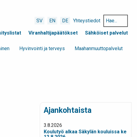
Hae
SV
EN
DE
Yhteystiedot
hakusanalla:
ityslistat
Viranhaltijapäätökset
Sähköiset palvelut
minen
Hyvinvointi ja terveys
Maahanmuuttopalvelut
Ajankohtaista
3.8.2026
Koulutyö alkaa Säkylän kouluissa ke
12.8.2026