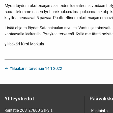
Myös täyden rokotesarjan saaneiden karanteenia voidaan tietyi
suosittelemme ennen työhön/kouluun/tms palaamista kotipikat
käyttöä seuraavat 5 päivää. Puutteellisen rokotesarjan omaavi
Lisää ohjeita löydät Satasairaalan sivuilta. Vastuu ja toimival
vastaavalla lääkärillä. Pysykää terveenä. Kyllä me tästä selvit
ylilääkäri Kirsi Markula
Artikkelien
Ylilääkärin terveisiä 14.1.2022
selaus
Yhteystiedot
Päävalikk
Rantatie 268, 27800 Säkylä
Kunta­info