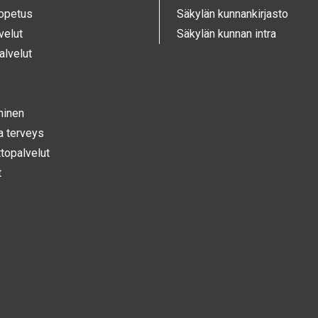
 opetus
Säkylän kunnankirjasto
velut
Säkylän kunnan intra
alvelut
­minen
ja terveys
opalvelut
t