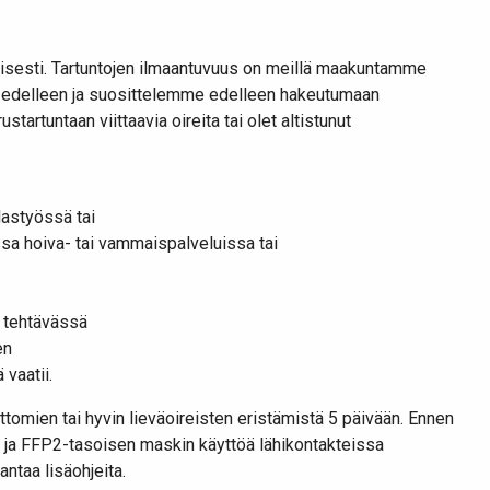
isesti. Tartuntojen ilmaantuvuus on meillä maakuntamme
vat edelleen ja suosittelemme edelleen hakeutumaan
tartuntaan viittaavia oireita tai olet altistunut
lastyössä tai
sa hoiva- tai vammaispalveluissa tai
n tehtävässä
en
 vaatii.
mien tai hyvin lieväoireisten eristämistä 5 päivään. Ennen
 ja FFP2-tasoisen maskin käyttöä lähikontakteissa
ntaa lisäohjeita.