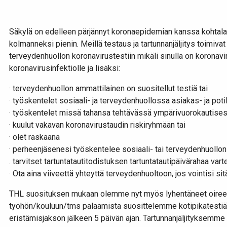
Säkylä on edelleen pärjännyt koronaepidemian kanssa kohtala
kolmanneksi pienin. Meillä testaus ja tartunnanjäljitys toimi
terveydenhuollon koronavirustestiin mikäli sinulla on koronavirus
koronavirusinfektiolle ja lisäksi:
· terveydenhuollon ammattilainen on suositellut testiä tai
· työskentelet sosiaali- ja terveydenhuollossa asiakas- ja poti
· työskentelet missä tahansa tehtävässä ympärivuorokautises
· kuulut vakavan koronavirustaudin riskiryhmään tai
· olet raskaana
· perheenjäsenesi työskentelee sosiaali- tai terveydenhuollo
. tarvitset tartuntatautitodistuksen tartuntatautipäivärahaa vart
· Ota aina viiveettä yhteyttä terveydenhuoltoon, jos vointisi sitä
THL suosituksen mukaan olemme nyt myös lyhentäneet oireetto
työhön/kouluun/tms palaamista suosittelemme kotipikatestiä
eristämisjakson jälkeen 5 päivän ajan. Tartunnanjäljityksemme a