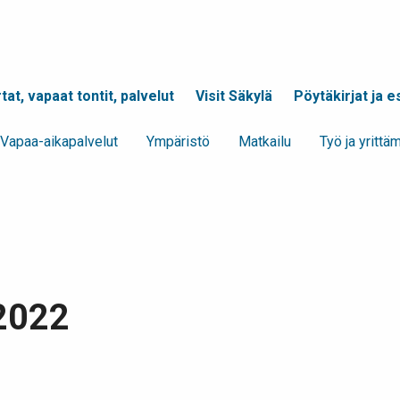
tat, vapaat tontit, palvelut
Visit Säkylä
Pöytäkirjat ja es
Vapaa-aika­palvelut
Ympä­ristö
Mat­kailu
Työ ja yrittä­
.2022