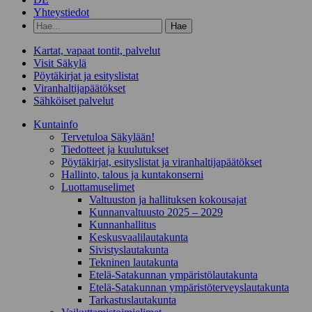
Yhteystiedot
Hae
hakusanalla:
Kartat, vapaat tontit, palvelut
Visit Säkylä
Pöytäkirjat ja esityslistat
Viranhaltijapäätökset
Sähköiset palvelut
Kunta­info
Tervetuloa Säkylään!
Tiedotteet ja kuulutukset
Pöytäkirjat, esityslistat ja viranhaltijapäätökset
Hallinto, talous ja kuntakonserni
Luottamuselimet
Valtuuston ja hallituksen kokousajat
Kunnanvaltuusto 2025 – 2029
Kunnanhallitus
Keskusvaalilautakunta
Sivistyslautakunta
Tekninen lautakunta
Etelä-Satakunnan ympäristölautakunta
Etelä-Satakunnan ympäristöterveyslautakunta
Tarkastuslautakunta