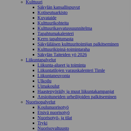
Kulttuuri
Säkylän kansallispuvut
Kotiseutuarkisto
Kuvataide
Kulttuurikohteita
Kulttuurikasvatussuunnitelma
Tapahtumakalenteri
Kerro tapahtumasta
Säkyläläisen kulttuuritoimijan palkitseminen
Kulttuurikipinä-toimintaraha
Säkylän Taiteiden yö 2026
Liikuntapalvelut
Liikunta-alueet ja toiminta
Liikuntatilojen varauskalenteri Timle
Liikuntaneuvonta
Ulkoilu
Uimakoulut
Haastepyöräily ja muut liikuntakampanjat
Ansioituneiden urheilijoiden palkitseminen
Nuorisopalvelut
Koulunuorisotyö
Etsivä nuorisotyö
Nuorisotyö- ja tilat
Tryki
Nuorisovaltuusto