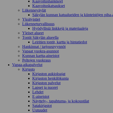
Kaavoitushankkeet
Kaavoituskatsaukset
Liikenneväylät
Säkylän kunnan katualueiden ja kiinteistöjen piha-a
Yksityistiet
Liikenneturvallisuus
Hyödyllisiä linkkejä ja materiaaleja
Yleiset alueet
Tontit Säkylän alueella
Leiritien tontit, kartta ja hintatiedot
Hankinnat / tarjouspyynnöt
Vapaat vuokra-asunnot
Kunnan kartta-aineistot
Peltojen vuokraus
Vapaa-aika­palvelut
Kirjasto
Kirjaston aukioloajat
Kirjaston henkilökunta
Kirjaston palvelut
Lapset ja nuoret
Lehdet
E-aineistot
Näyttely-, tapahtuma- ja kokoustilat
Satakirjastot
Uutuudet