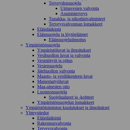
Terveydensuojelu
Uimavesien valvonta
Asumisterveys
Tupakka- ja nikotiinivalmisteet
Terveysvalvonnan lomakkeet
Eläinlääkintä
Eläinsuojelu ja löytöeläimet
Eläinsuojeluilmoitus
Ympäristönsuojelu
Ympäristöluvat ja ilmoitukset
Vesihuollon luvat ja valvonta
Vesistötyöt ja ojitus
Vesiensuojelu
Jätehuollon valvonta
Maasto- ja vesiliikenteen luvat
Maisematyöluvat
Maa-ainesten otto
Luonnonsuojelu
Suojelualueet ja -kohteet
Ympäristönsuojelun lomakkeet
Ympäristötoimiston kuulutukset ja ilmoitukset
Yhteystiedot
Eläinlääkintä
Rakennusvalvonta
Terveysvalvonta