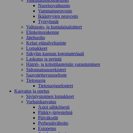
Vaikuttamistoimielimet
Nuorisovaltuusto
Vammaisneuvosto
Ikääntyvien neuvosto
Työryhmät
Valtuusto- ja kuntalaisaloitteet
Elinkeinorakenne
Jätehuolto
Kelan etäpalvelupiste
Lomakkeet
Säkylän kunnan logomateriaali
Laskutus ja perintä
Häiriö- ja kriisitilanteisiin varautuminen
Sidonnaisuusrekisteri
Saavutettavuusseloste
Tietosuoja
Tietosuojaselosteet
Kasvatus ja opetus
Sivistystoimen lomakkeet
Varhaiskasvatus
Asioi sähköisesti
Päikky-järjestelmä
Päiväkodit
Perhepäivähoito
Esiopetus