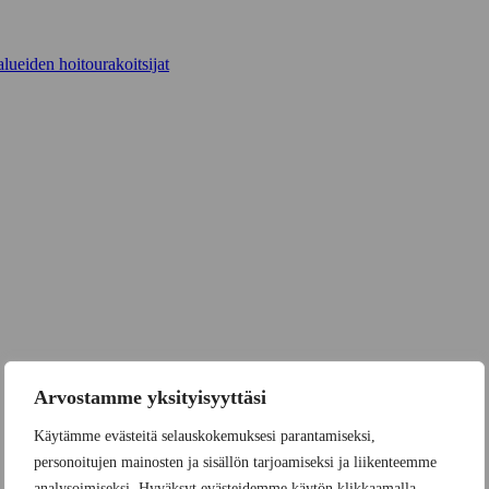
lueiden hoitourakoitsijat
Arvostamme yksityisyyttäsi
Käytämme evästeitä selauskokemuksesi parantamiseksi,
personoitujen mainosten ja sisällön tarjoamiseksi ja liikenteemme
analysoimiseksi. Hyväksyt evästeidemme käytön klikkaamalla