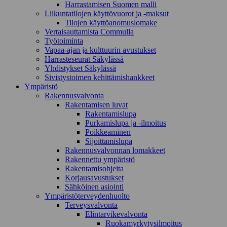
Harrastamisen Suomen malli
Liikuntatilojen käyttövuorot ja -maksut
Tilojen käyttöanomuslomake
Vertaisauttamista Commulla
Työtoiminta
Vapaa-ajan ja kulttuurin avustukset
Harrasteseurat Säkylässä
Yhdistykset Säkylässä
Sivistystoimen kehittämishankkeet
Ympä­ristö
Rakennusvalvonta
Rakentamisen luvat
Rakentamislupa
Purkamislupa ja -ilmoitus
Poikkeaminen
Sijoittamislupa
Rakennusvalvonnan lomakkeet
Rakennettu ympäristö
Rakentamisohjeita
Korjausavustukset
Sähköinen asiointi
Ympäristöterveydenhuolto
Terveysvalvonta
Elintarvikevalvonta
Ruokamyrkytysilmoitus