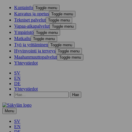
Kunta­info
Toggle menu
Kasvatus ja opetus
Toggle menu
Tekniset palvelut
Toggle menu
Vapaa-aika­palvelut
Toggle menu
Ympä­ristö
Toggle menu
Mat­kailu
Toggle menu
Työ ja yrittä­minen
Toggle menu
Hyvinvointi ja terveys
Toggle menu
Maahanmuuttopalvelut
Toggle menu
Yhteystiedot
SV
EN
DE
Yhteystiedot
Hae
hakusanalla:
Menu
SV
EN
DE