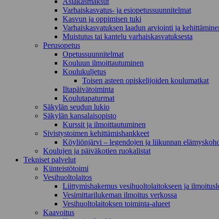
Asiakasmaksut
Varhaiskasvatus- ja esiopetussuunnitelmat
Kasvun ja oppimisen tuki
Varhaiskasvatuksen laadun arviointi ja kehittämine
Muistutus tai kantelu varhaiskasvatuksesta
Perusopetus
Opetussuunnitelmat
Kouluun ilmoittautuminen
Koulukuljetus
Toisen asteen opiskelijoiden koulumatkat
Iltapäivätoiminta
Koulutapaturmat
Säkylän seudun lukio
Säkylän kansalaisopisto
Kurssit ja ilmoittautuminen
Sivistystoimen kehittämishankkeet
Köyliönjärvi – legendojen ja liikunnan elämyskoh
Koulujen ja päiväkotien ruokalistat
Tekniset palvelut
Kiinteistötoimi
Vesihuoltolaitos
Liittymishakemus vesihuoltolaitokseen ja ilmoitus
Vesimittarilukeman ilmoitus verkossa
Vesihuoltolaitoksen toiminta-alueet
Kaavoitus