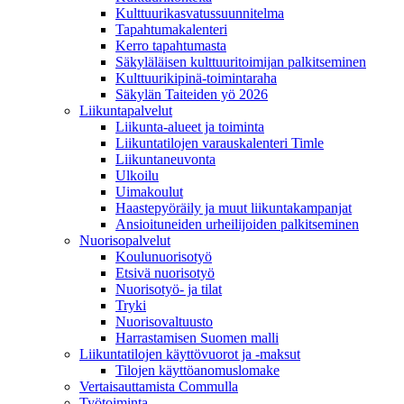
Kulttuurikasvatussuunnitelma
Tapahtumakalenteri
Kerro tapahtumasta
Säkyläläisen kulttuuritoimijan palkitseminen
Kulttuurikipinä-toimintaraha
Säkylän Taiteiden yö 2026
Liikuntapalvelut
Liikunta-alueet ja toiminta
Liikuntatilojen varauskalenteri Timle
Liikuntaneuvonta
Ulkoilu
Uimakoulut
Haastepyöräily ja muut liikuntakampanjat
Ansioituneiden urheilijoiden palkitseminen
Nuorisopalvelut
Koulunuorisotyö
Etsivä nuorisotyö
Nuorisotyö- ja tilat
Tryki
Nuorisovaltuusto
Harrastamisen Suomen malli
Liikuntatilojen käyttövuorot ja -maksut
Tilojen käyttöanomuslomake
Vertaisauttamista Commulla
Työtoiminta