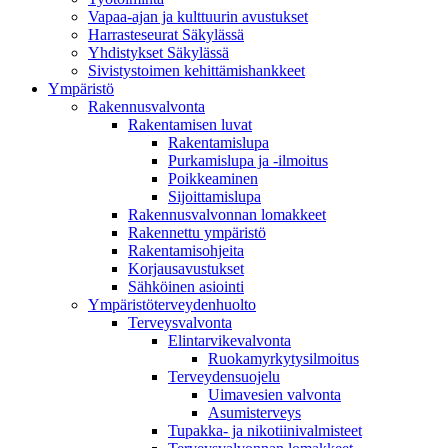
Vapaa-ajan ja kulttuurin avustukset
Harrasteseurat Säkylässä
Yhdistykset Säkylässä
Sivistystoimen kehittämishankkeet
Ympä­ristö
Rakennusvalvonta
Rakentamisen luvat
Rakentamislupa
Purkamislupa ja -ilmoitus
Poikkeaminen
Sijoittamislupa
Rakennusvalvonnan lomakkeet
Rakennettu ympäristö
Rakentamisohjeita
Korjausavustukset
Sähköinen asiointi
Ympäristöterveydenhuolto
Terveysvalvonta
Elintarvikevalvonta
Ruokamyrkytysilmoitus
Terveydensuojelu
Uimavesien valvonta
Asumisterveys
Tupakka- ja nikotiinivalmisteet