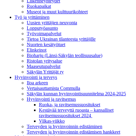
Liikenneyhteydet
Ruokapaikat
Museot ja muut kulttuurikohteet
Työ ja yrittä­minen
Uusien yrittäjien neuvonta
Lopputyöasunto
Työvoimapalvelut
Tietoa Ukrainan tilanteesta yrittäjille
Nuorten kesätyötuet
Elinkeinot
Bioharju (Länsi-Säkylän teollisuusalue)
Ristolan yritysalue
Maaseutupalvelut
Säkylän Yrittäjät ry
Hyvinvointi ja terveys
Iloa arkeen
Vertaisauttamista Commulla
Säkylän kunnan hyvinvointisuunnitelma 2024-2025
Hyvinvointi ja ravitsemus
Ruoka- ja ravitsemussuositukset
Kestävää terveyttä ruoasta – kansalliset
ravitsemussuositukset 2024
Vilkas-viikko
Terveyden ja hyvinvoinnin edistäminen
Terveyden ja hyvinvoinnin edistämisen hankkeet