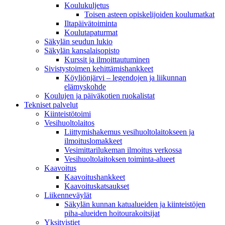
Koulukuljetus
Toisen asteen opiskelijoiden koulumatkat
Iltapäivätoiminta
Koulutapaturmat
Säkylän seudun lukio
Säkylän kansalaisopisto
Kurssit ja ilmoittautuminen
Sivistystoimen kehittämishankkeet
Köyliönjärvi – legendojen ja liikunnan
elämyskohde
Koulujen ja päiväkotien ruokalistat
Tekniset palvelut
Kiinteistötoimi
Vesihuoltolaitos
Liittymishakemus vesihuoltolaitokseen ja
ilmoituslomakkeet
Vesimittarilukeman ilmoitus verkossa
Vesihuoltolaitoksen toiminta-alueet
Kaavoitus
Kaavoitushankkeet
Kaavoituskatsaukset
Liikenneväylät
Säkylän kunnan katualueiden ja kiinteistöjen
piha-alueiden hoitourakoitsijat
Yksityistiet