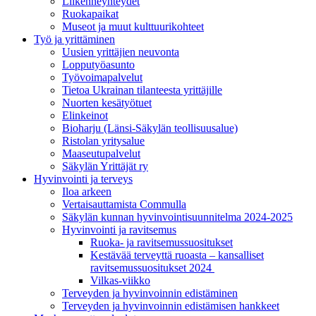
Liikenneyhteydet
Ruokapaikat
Museot ja muut kulttuurikohteet
Työ ja yrittä­minen
Uusien yrittäjien neuvonta
Lopputyöasunto
Työvoimapalvelut
Tietoa Ukrainan tilanteesta yrittäjille
Nuorten kesätyötuet
Elinkeinot
Bioharju (Länsi-Säkylän teollisuusalue)
Ristolan yritysalue
Maaseutupalvelut
Säkylän Yrittäjät ry
Hyvinvointi ja terveys
Iloa arkeen
Vertaisauttamista Commulla
Säkylän kunnan hyvinvointisuunnitelma 2024-2025
Hyvinvointi ja ravitsemus
Ruoka- ja ravitsemussuositukset
Kestävää terveyttä ruoasta – kansalliset
ravitsemussuositukset 2024
Vilkas-viikko
Terveyden ja hyvinvoinnin edistäminen
Terveyden ja hyvinvoinnin edistämisen hankkeet