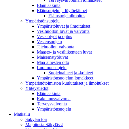
Terveysvalvonnan lomakkeet
Eläinlääkintä
Eläinsuojelu ja löytöeläimet
Eläinsuojeluilmoitus
Ympäristönsuojelu
Ympäristöluvat ja ilmoitukset
Vesihuollon luvat ja valvonta
Vesistötyöt ja ojitus
Vesiensuojelu
Jätehuollon valvonta
Maasto- ja vesiliikenteen luvat
Maisematyöluvat
Maa-ainesten otto
Luonnonsuojelu
Suojelualueet ja -kohteet
Ympäristönsuojelun lomakkeet
Ympäristötoimiston kuulutukset ja ilmoitukset
Yhteystiedot
Eläinlääkintä
Rakennusvalvonta
Terveysvalvonta
Ympäristönsuojelu
Mat­kailu
Säkylän tori
Majoitusta Säkylässä