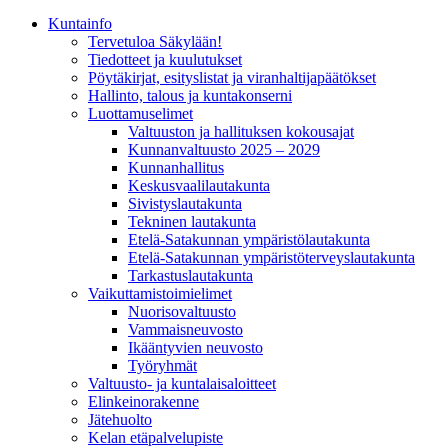
Kunta­info
Tervetuloa Säkylään!
Tiedotteet ja kuulutukset
Pöytäkirjat, esityslistat ja viranhaltijapäätökset
Hallinto, talous ja kuntakonserni
Luottamuselimet
Valtuuston ja hallituksen kokousajat
Kunnanvaltuusto 2025 – 2029
Kunnanhallitus
Keskusvaalilautakunta
Sivistyslautakunta
Tekninen lautakunta
Etelä-Satakunnan ympäristölautakunta
Etelä-Satakunnan ympäristöterveyslautakunta
Tarkastuslautakunta
Vaikuttamistoimielimet
Nuorisovaltuusto
Vammaisneuvosto
Ikääntyvien neuvosto
Työryhmät
Valtuusto- ja kuntalaisaloitteet
Elinkeinorakenne
Jätehuolto
Kelan etäpalvelupiste