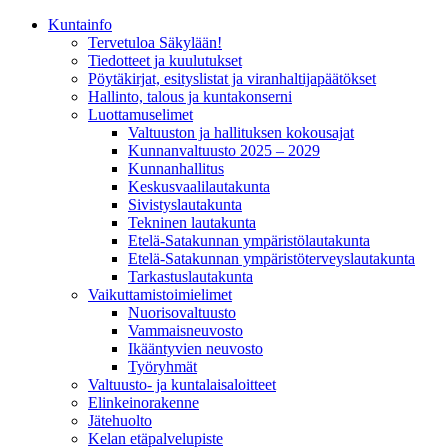
Kunta­info
Tervetuloa Säkylään!
Tiedotteet ja kuulutukset
Pöytäkirjat, esityslistat ja viranhaltijapäätökset
Hallinto, talous ja kuntakonserni
Luottamuselimet
Valtuuston ja hallituksen kokousajat
Kunnanvaltuusto 2025 – 2029
Kunnanhallitus
Keskusvaalilautakunta
Sivistyslautakunta
Tekninen lautakunta
Etelä-Satakunnan ympäristölautakunta
Etelä-Satakunnan ympäristöterveyslautakunta
Tarkastuslautakunta
Vaikuttamistoimielimet
Nuorisovaltuusto
Vammaisneuvosto
Ikääntyvien neuvosto
Työryhmät
Valtuusto- ja kuntalaisaloitteet
Elinkeinorakenne
Jätehuolto
Kelan etäpalvelupiste