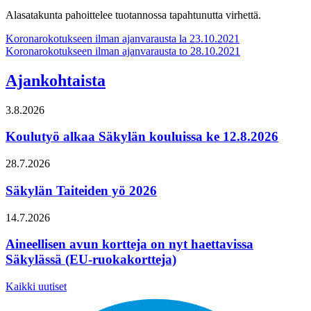
Alasatakunta pahoittelee tuotannossa tapahtunutta virhettä.
Artikkelien
Koronarokotukseen ilman ajanvarausta la 23.10.2021
Koronarokotukseen ilman ajanvarausta to 28.10.2021
selaus
Ajankohtaista
3.8.2026
Koulutyö alkaa Säkylän kouluissa ke 12.8.2026
28.7.2026
Säkylän Taiteiden yö 2026
14.7.2026
Aineellisen avun kortteja on nyt haettavissa
Säkylässä (EU-ruokakortteja)
Kaikki uutiset