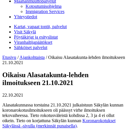
Maahanmuuttopalvelut
Kotoutumisohjelma
Immigration Services
Yhteystiedot
Kartat, vapaat tontit, palvelut
Visit Säkylä
Pöytäkirjat ja esityslistat
Viranhaltijapäätökset
Sähköiset palvelut
Etusivu
/
Ajankohtaista
/
Oikaisu Alasatakunta-lehden ilmoitukseen
21.10.2021
Oikaisu Alasatakunta-lehden
ilmoitukseen 21.10.2021
22.10.2021
Alasatakunnassa torstaina 21.10.2021 julkaistuun Säkylän kunnan
koronarokotusilmoitukseen oli päässyt virhe ilmoituksen
tekovaiheessa. Tieto rokotusväleistä kohdissa 2, 3 ja 4 ei ollut
oikein. Tieto on korjattuna Säkylän kunnan
Koronarokotukset
Säkylässä -sivulla (merkinnät punaisella)
.