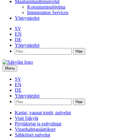
Maahanmuuttopalvelut
Kotoutumisohjelma
Immigration Services
Yhteystiedot
SV
EN
DE
Yhteystiedot
Hae
hakusanalla:
Menu
SV
EN
DE
Yhteystiedot
Hae
hakusanalla:
Kartat, vapaat tontit, palvelut
Visit Säkylä
Pöytäkirjat ja esityslistat
Viranhaltijapäätökset
Sähköiset palvelut