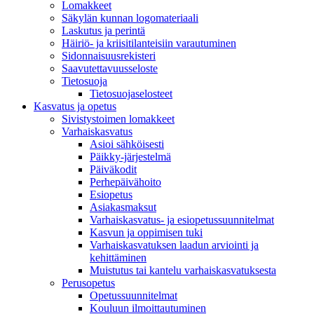
Lomakkeet
Säkylän kunnan logomateriaali
Laskutus ja perintä
Häiriö- ja kriisitilanteisiin varautuminen
Sidonnaisuusrekisteri
Saavutettavuusseloste
Tietosuoja
Tietosuojaselosteet
Kasvatus ja opetus
Sivistystoimen lomakkeet
Varhaiskasvatus
Asioi sähköisesti
Päikky-järjestelmä
Päiväkodit
Perhepäivähoito
Esiopetus
Asiakasmaksut
Varhaiskasvatus- ja esiopetussuunnitelmat
Kasvun ja oppimisen tuki
Varhaiskasvatuksen laadun arviointi ja
kehittäminen
Muistutus tai kantelu varhaiskasvatuksesta
Perusopetus
Opetussuunnitelmat
Kouluun ilmoittautuminen