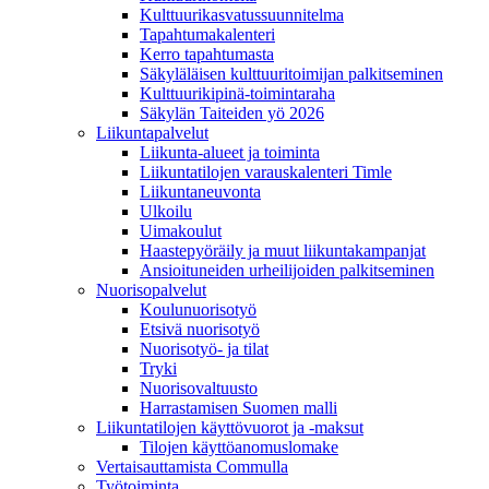
Kulttuurikasvatussuunnitelma
Tapahtumakalenteri
Kerro tapahtumasta
Säkyläläisen kulttuuritoimijan palkitseminen
Kulttuurikipinä-toimintaraha
Säkylän Taiteiden yö 2026
Liikuntapalvelut
Liikunta-alueet ja toiminta
Liikuntatilojen varauskalenteri Timle
Liikuntaneuvonta
Ulkoilu
Uimakoulut
Haastepyöräily ja muut liikuntakampanjat
Ansioituneiden urheilijoiden palkitseminen
Nuorisopalvelut
Koulunuorisotyö
Etsivä nuorisotyö
Nuorisotyö- ja tilat
Tryki
Nuorisovaltuusto
Harrastamisen Suomen malli
Liikuntatilojen käyttövuorot ja -maksut
Tilojen käyttöanomuslomake
Vertaisauttamista Commulla
Työtoiminta