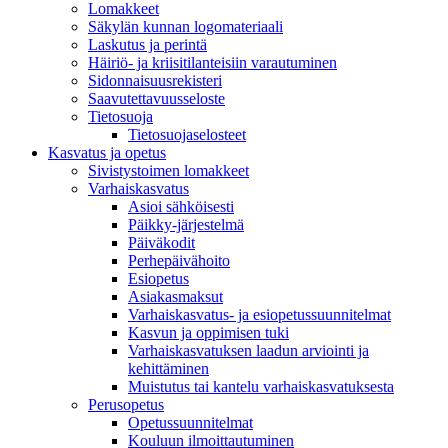
Lomakkeet
Säkylän kunnan logomateriaali
Laskutus ja perintä
Häiriö- ja kriisitilanteisiin varautuminen
Sidonnaisuusrekisteri
Saavutettavuusseloste
Tietosuoja
Tietosuojaselosteet
Kasvatus ja opetus
Sivistystoimen lomakkeet
Varhaiskasvatus
Asioi sähköisesti
Päikky-järjestelmä
Päiväkodit
Perhepäivähoito
Esiopetus
Asiakasmaksut
Varhaiskasvatus- ja esiopetussuunnitelmat
Kasvun ja oppimisen tuki
Varhaiskasvatuksen laadun arviointi ja
kehittäminen
Muistutus tai kantelu varhaiskasvatuksesta
Perusopetus
Opetussuunnitelmat
Kouluun ilmoittautuminen