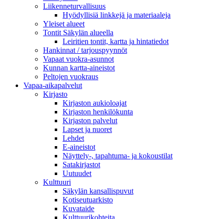
Liikenneturvallisuus
Hyödyllisiä linkkejä ja materiaaleja
Yleiset alueet
Tontit Säkylän alueella
Leiritien tontit, kartta ja hintatiedot
Hankinnat / tarjouspyynnöt
Vapaat vuokra-asunnot
Kunnan kartta-aineistot
Peltojen vuokraus
Vapaa-aika­palvelut
Kirjasto
Kirjaston aukioloajat
Kirjaston henkilökunta
Kirjaston palvelut
Lapset ja nuoret
Lehdet
E-aineistot
Näyttely-, tapahtuma- ja kokoustilat
Satakirjastot
Uutuudet
Kulttuuri
Säkylän kansallispuvut
Kotiseutuarkisto
Kuvataide
Kulttuurikohteita