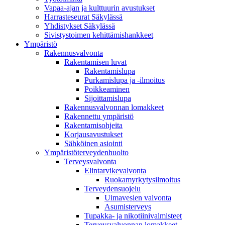
Vapaa-ajan ja kulttuurin avustukset
Harrasteseurat Säkylässä
Yhdistykset Säkylässä
Sivistystoimen kehittämishankkeet
Ympä­ristö
Rakennusvalvonta
Rakentamisen luvat
Rakentamislupa
Purkamislupa ja -ilmoitus
Poikkeaminen
Sijoittamislupa
Rakennusvalvonnan lomakkeet
Rakennettu ympäristö
Rakentamisohjeita
Korjausavustukset
Sähköinen asiointi
Ympäristöterveydenhuolto
Terveysvalvonta
Elintarvikevalvonta
Ruokamyrkytysilmoitus
Terveydensuojelu
Uimavesien valvonta
Asumisterveys
Tupakka- ja nikotiinivalmisteet
Terveysvalvonnan lomakkeet