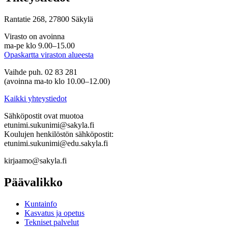
Rantatie 268, 27800 Säkylä
Virasto on avoinna
ma-pe klo 9.00–15.00
Opaskartta viraston alueesta
Vaihde puh. 02 83 281
(avoinna ma-to klo 10.00–12.00)
Kaikki yhteystiedot
Sähköpostit ovat muotoa
etunimi.sukunimi@sakyla.fi
Koulujen henkilöstön sähköpostit:
etunimi.sukunimi@edu.sakyla.fi
kirjaamo@sakyla.fi
Päävalikko
Kunta­info
Kasvatus ja opetus
Tekniset palvelut