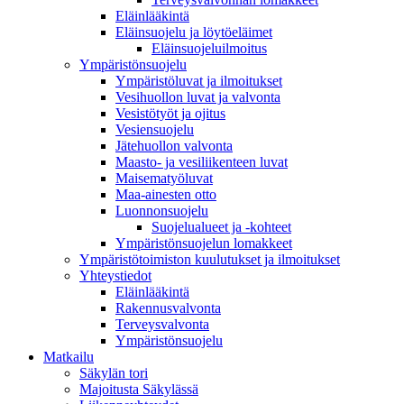
Eläinlääkintä
Eläinsuojelu ja löytöeläimet
Eläinsuojeluilmoitus
Ympäristönsuojelu
Ympäristöluvat ja ilmoitukset
Vesihuollon luvat ja valvonta
Vesistötyöt ja ojitus
Vesiensuojelu
Jätehuollon valvonta
Maasto- ja vesiliikenteen luvat
Maisematyöluvat
Maa-ainesten otto
Luonnonsuojelu
Suojelualueet ja -kohteet
Ympäristönsuojelun lomakkeet
Ympäristötoimiston kuulutukset ja ilmoitukset
Yhteystiedot
Eläinlääkintä
Rakennusvalvonta
Terveysvalvonta
Ympäristönsuojelu
Mat­kailu
Säkylän tori
Majoitusta Säkylässä