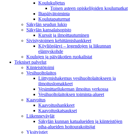
Koulukuljetus
Toisen asteen opiskelijoiden koulumatkat
Iltapäivätoiminta
Koulutapaturmat
Säkylän seudun lukio
Säkylän kansalaisopisto
Kurssit ja ilmoittautuminen
Sivistystoimen kehittämishankkeet
Köyliönjärvi – legendojen ja liikunnan
elämyskohde
Koulujen ja päiväkotien ruokalistat
Tekniset palvelut
Kiinteistötoimi
Vesihuoltolaitos
Liittymishakemus vesihuoltolaitokseen ja
ilmoituslomakkeet
Vesimittarilukeman ilmoitus verkossa
Vesihuoltolaitoksen toiminta-alueet
Kaavoitus
Kaavoitushankkeet
Kaavoituskatsaukset
Liikenneväylät
Säkylän kunnan katualueiden ja kiinteistöjen
piha-alueiden hoitourakoitsijat
Yksityistiet