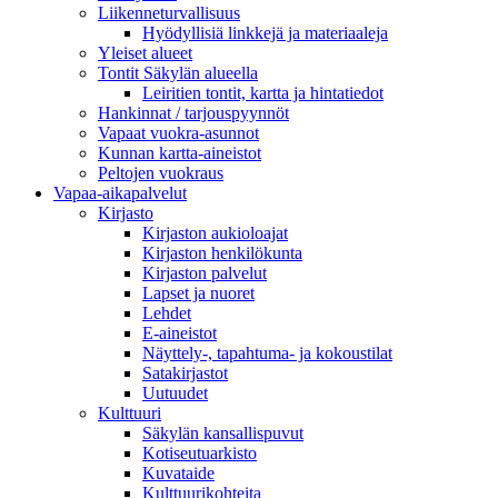
Liikenneturvallisuus
Hyödyllisiä linkkejä ja materiaaleja
Yleiset alueet
Tontit Säkylän alueella
Leiritien tontit, kartta ja hintatiedot
Hankinnat / tarjouspyynnöt
Vapaat vuokra-asunnot
Kunnan kartta-aineistot
Peltojen vuokraus
Vapaa-aika­palvelut
Kirjasto
Kirjaston aukioloajat
Kirjaston henkilökunta
Kirjaston palvelut
Lapset ja nuoret
Lehdet
E-aineistot
Näyttely-, tapahtuma- ja kokoustilat
Satakirjastot
Uutuudet
Kulttuuri
Säkylän kansallispuvut
Kotiseutuarkisto
Kuvataide
Kulttuurikohteita