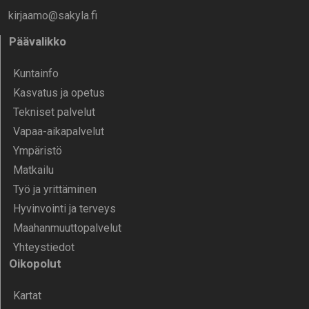
kirjaamo@sakyla.fi
Päävalikko
Kunta­info
Kasvatus ja opetus
Tekniset palvelut
Vapaa-aika­palvelut
Ympä­ristö
Mat­kailu
Työ ja yrittä­minen
Hyvinvointi ja terveys
Maahanmuuttopalvelut
Yhteystiedot
Oikopolut
Kartat