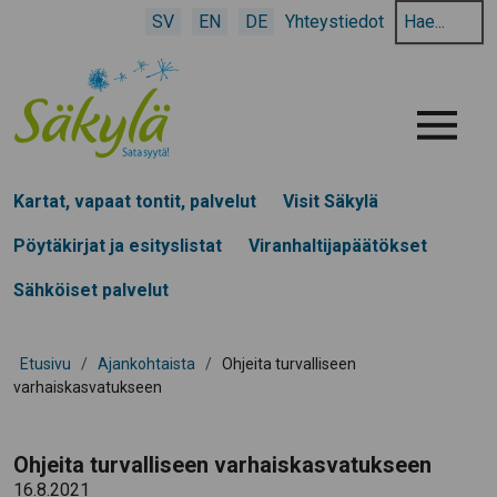
Hae
SV
EN
DE
Yhteystiedot
hakusanalla:
Menu
Kartat, vapaat tontit, palvelut
Visit Säkylä
Pöytäkirjat ja esityslistat
Viranhaltijapäätökset
Sähköiset palvelut
Etusivu
/
Ajankohtaista
/
Ohjeita turvalliseen
varhaiskasvatukseen
Ohjeita turvalliseen varhaiskasvatukseen
16.8.2021