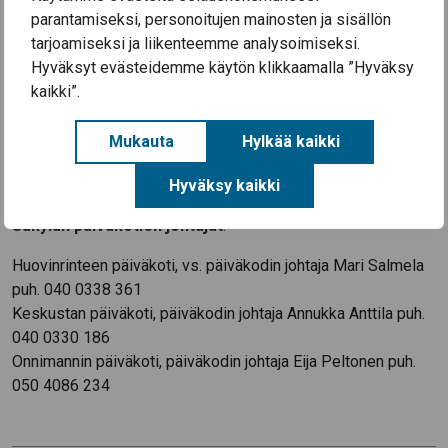
Säkylän varhaiskasvatuksessa noudatetaan kulloinkin
parantamiseksi, personoitujen mainosten ja sisällön
voimassa olevia Satakunnan alueellisen
tarjoamiseksi ja liikenteemme analysoimiseksi.
tartuntatautityöryhmän suosituksia. Ajantasaiset suositukset
Hyväksyt evästeidemme käytön klikkaamalla ”Hyväksy
löytyvät osoitteesta:
kaikki”.
https://www.satasairaala.fi/koronavirus-covid-
19/epidemian-torjunta-ja-voimassa-olevat-alueelliset-
Mukauta
Hylkää kaikki
suositukset
Hyväksy kaikki
Lisätietoja päiväkotikohtaisista käytännöistä antavat
Säkylän päiväkotien johtajat
:
Huovinrinteen päiväkoti, vs. päiväkodin johtaja Mari Salmela
puh. 040 0338 361
Keskustan päiväkoti, päiväkodin johtaja Annukka Anttila puh.
040 0330 186
Onnimannin päiväkoti, päiväkodin johtaja Eija Peltonen puh.
050 4086 234