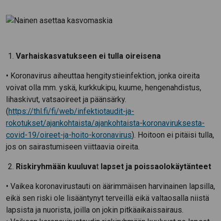
Varhaiskasvatukseen ei tulla oireisena
• Koronavirus aiheuttaa hengitystieinfektion, jonka oireita
voivat olla mm. yskä, kurkkukipu, kuume, hengenahdistus,
lihaskivut, vatsaoireet ja päänsärky.
(
https://thl.fi/fi/web/infektiotaudit-ja-
rokotukset/ajankohtaista/ajankohtaista-koronaviruksesta-
covid-19/oireet-ja-hoito-koronavirus
). Hoitoon ei pitäisi tulla,
jos on sairastumiseen viittaavia oireita.
Riskiryhmään kuuluva
t
lapset ja poissaolokäytänteet
• Vaikea koronavirustauti on äärimmäisen harvinainen lapsilla,
eikä sen riski ole lisääntynyt terveillä eikä valtaosalla niistä
lapsista ja nuorista, joilla on jokin pitkäaikaissairaus.