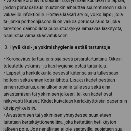
• Vaikean koronavirustaudin riskiryhmään kuuluvat ne lapset,
joiden perussairaus muutenkin aiheuttaa suurentuneen riskin
vakaville infektioille. Hoitava lääkäri arvioi, voiko lapsi, jolla
tai jonka perheenjäsenellä on vaikea perussairaus tai joka
tarvitsee säännöllistä puolustuskykyä lamaavaa lääkitystä,
osallistua varhaiskasvatukseen.
Hyvä käsi- ja yskimishygienia estää tartuntoja
• Koronavirus tarttuu ensisijaisesti pisaratartuntana. Oikein
toteutettu yskimis- ja käsihygienia estää tartuntoja.
• Lapset ja henkilökunta pesevät kätensä aina tullessaan
hoitoon sekä ennen kotiinlähtöä. Lisäksi kädet pestään
ennen ruokailua, aina ulkoa sisälle tullessa sekä aina
aivastamisen tai yskimisen jälkeen, tai kun kädet ovat
näkyvästi likaiset. Kädet kuivataan kertakäyttöisiin paperisiin
käsipyyhkeisiin.
• Aivastamisen tai yskimisen yhteydessä suun eteen
laitetaan kertakäyttönenäliina, joka heitetään heti käytön
jälkeen pois. Jos nenäliinaa ei ole saatavilla, suojataan suu