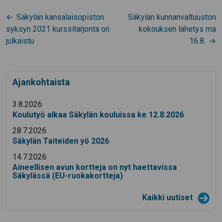
Artikkelien
Säkylän kansalaisopiston
Säkylän kunnanvaltuuston
selaus
syksyn 2021 kurssitarjonta on
kokouksen lähetys ma
julkaistu
16.8.
Ajankohtaista
3.8.2026
Koulutyö alkaa Säkylän kouluissa ke 12.8.2026
28.7.2026
Säkylän Taiteiden yö 2026
14.7.2026
Aineellisen avun kortteja on nyt haettavissa
Säkylässä (EU-ruokakortteja)
Kaikki uutiset