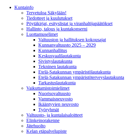
Kunta­info
Tervetuloa Säkylään!
Tiedotteet ja kuulutukset
Pöytäkirjat, esityslistat ja viranhaltijapäätökset
Hallinto, talous ja kuntakonserni
Luottamuselimet
Valtuuston ja hallituksen kokousajat
Kunnanvaltuusto 2025 – 2029
Kunnanhallitus
Keskusvaalilautakunta
Sivistyslautakunta
Tekninen lautakunta
Etelä-Satakunnan ympäristölautakunta
Etelä-Satakunnan ympäristöterveyslautakunta
Tarkastuslautakunta
Vaikuttamistoimielimet
Nuorisovaltuusto
Vammaisneuvosto
Ikääntyvien neuvosto
Työryhmät
Valtuusto- ja kuntalaisaloitteet
Elinkeinorakenne
Jätehuolto
Kelan etäpalvelupiste