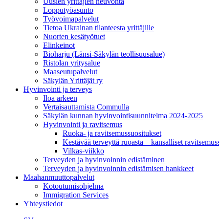
Uusien yrittäjien neuvonta
Lopputyöasunto
Työvoimapalvelut
Tietoa Ukrainan tilanteesta yrittäjille
Nuorten kesätyötuet
Elinkeinot
Bioharju (Länsi-Säkylän teollisuusalue)
Ristolan yritysalue
Maaseutupalvelut
Säkylän Yrittäjät ry
Hyvinvointi ja terveys
Iloa arkeen
Vertaisauttamista Commulla
Säkylän kunnan hyvinvointisuunnitelma 2024-2025
Hyvinvointi ja ravitsemus
Ruoka- ja ravitsemussuositukset
Kestävää terveyttä ruoasta – kansalliset ravitsemu
Vilkas-viikko
Terveyden ja hyvinvoinnin edistäminen
Terveyden ja hyvinvoinnin edistämisen hankkeet
Maahanmuuttopalvelut
Kotoutumisohjelma
Immigration Services
Yhteystiedot