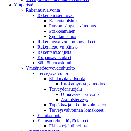
Ympä­ristö
Rakennusvalvonta
Rakentamisen luvat
Rakentamislupa
Purkamislupa ja -ilmoitus
Poikkeaminen
Sijoittamislupa
Rakennusvalvonnan lomakkeet
Rakennettu ympäristö
Rakentamisohjeita
Korjausavustukset
Sähköinen asiointi
Ympäristöterveydenhuolto
Terveysvalvonta
Elintarvikevalvonta
Ruokamyrkytysilmoitus
Terveydensuojelu
Uimavesien valvonta
Asumisterveys
Tupakka- ja nikotiinivalmisteet
Terveysvalvonnan lomakkeet
Eläinlääkintä
Eläinsuojelu ja löytöeläimet
Eläinsuojeluilmoitus