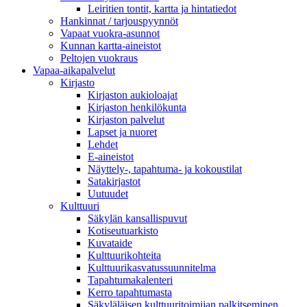
Leiritien tontit, kartta ja hintatiedot
Hankinnat / tarjouspyynnöt
Vapaat vuokra-asunnot
Kunnan kartta-aineistot
Peltojen vuokraus
Vapaa-aika­palvelut
Kirjasto
Kirjaston aukioloajat
Kirjaston henkilökunta
Kirjaston palvelut
Lapset ja nuoret
Lehdet
E-aineistot
Näyttely-, tapahtuma- ja kokoustilat
Satakirjastot
Uutuudet
Kulttuuri
Säkylän kansallispuvut
Kotiseutuarkisto
Kuvataide
Kulttuurikohteita
Kulttuurikasvatussuunnitelma
Tapahtumakalenteri
Kerro tapahtumasta
Säkyläläisen kulttuuritoimijan palkitseminen