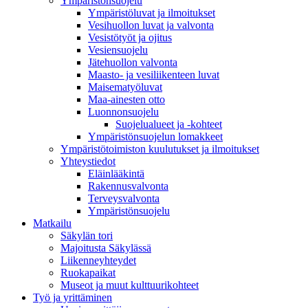
Ympäristönsuojelu
Ympäristöluvat ja ilmoitukset
Vesihuollon luvat ja valvonta
Vesistötyöt ja ojitus
Vesiensuojelu
Jätehuollon valvonta
Maasto- ja vesiliikenteen luvat
Maisematyöluvat
Maa-ainesten otto
Luonnonsuojelu
Suojelualueet ja -kohteet
Ympäristönsuojelun lomakkeet
Ympäristötoimiston kuulutukset ja ilmoitukset
Yhteystiedot
Eläinlääkintä
Rakennusvalvonta
Terveysvalvonta
Ympäristönsuojelu
Mat­kailu
Säkylän tori
Majoitusta Säkylässä
Liikenneyhteydet
Ruokapaikat
Museot ja muut kulttuurikohteet
Työ ja yrittä­minen