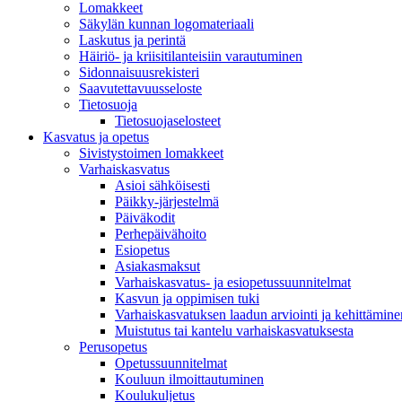
Lomakkeet
Säkylän kunnan logomateriaali
Laskutus ja perintä
Häiriö- ja kriisitilanteisiin varautuminen
Sidonnaisuusrekisteri
Saavutettavuusseloste
Tietosuoja
Tietosuojaselosteet
Kasvatus ja opetus
Sivistystoimen lomakkeet
Varhaiskasvatus
Asioi sähköisesti
Päikky-järjestelmä
Päiväkodit
Perhepäivähoito
Esiopetus
Asiakasmaksut
Varhaiskasvatus- ja esiopetussuunnitelmat
Kasvun ja oppimisen tuki
Varhaiskasvatuksen laadun arviointi ja kehittämine
Muistutus tai kantelu varhaiskasvatuksesta
Perusopetus
Opetussuunnitelmat
Kouluun ilmoittautuminen
Koulukuljetus