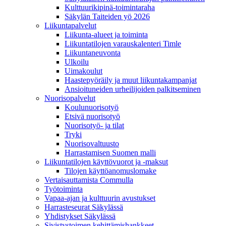
Kulttuurikipinä-toimintaraha
Säkylän Taiteiden yö 2026
Liikuntapalvelut
Liikunta-alueet ja toiminta
Liikuntatilojen varauskalenteri Timle
Liikuntaneuvonta
Ulkoilu
Uimakoulut
Haastepyöräily ja muut liikuntakampanjat
Ansioituneiden urheilijoiden palkitseminen
Nuorisopalvelut
Koulunuorisotyö
Etsivä nuorisotyö
Nuorisotyö- ja tilat
Tryki
Nuorisovaltuusto
Harrastamisen Suomen malli
Liikuntatilojen käyttövuorot ja -maksut
Tilojen käyttöanomuslomake
Vertaisauttamista Commulla
Työtoiminta
Vapaa-ajan ja kulttuurin avustukset
Harrasteseurat Säkylässä
Yhdistykset Säkylässä
Sivistystoimen kehittämishankkeet