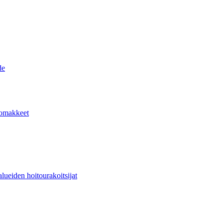
de
lomakkeet
lueiden hoitourakoitsijat