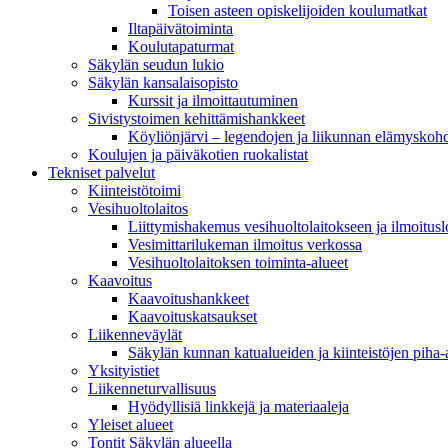
Toisen asteen opiskelijoiden koulumatkat
Iltapäivätoiminta
Koulutapaturmat
Säkylän seudun lukio
Säkylän kansalaisopisto
Kurssit ja ilmoittautuminen
Sivistystoimen kehittämishankkeet
Köyliönjärvi – legendojen ja liikunnan elämyskoh
Koulujen ja päiväkotien ruokalistat
Tekniset palvelut
Kiinteistötoimi
Vesihuoltolaitos
Liittymishakemus vesihuoltolaitokseen ja ilmoitus
Vesimittarilukeman ilmoitus verkossa
Vesihuoltolaitoksen toiminta-alueet
Kaavoitus
Kaavoitushankkeet
Kaavoituskatsaukset
Liikenneväylät
Säkylän kunnan katualueiden ja kiinteistöjen piha-a
Yksityistiet
Liikenneturvallisuus
Hyödyllisiä linkkejä ja materiaaleja
Yleiset alueet
Tontit Säkylän alueella