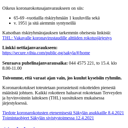
Oikeus koronarokotusajanvaraukseen on siis:
65-69 -vuotiailla riskiryhmään 1 kuuluvilla sekä
v. 1951 ja sitä aiemmin syntyneillä
Katsothan riskiryhmärajauksen tarkemmin oheisesta linkistä:
THL: Vakavalle koronavirustaudille alttiiden rokotusjärjestys
Linkki nettiajanvaraukseen:
https://secure.vihta.com/public-ng/sakyla/#/home
Seuraava puhelinajanvarausaika:
044 4575 221, to 15.4. klo
8.00-11.00
Toivomme, että varaat ajan vain, jos kuulut kyseisiin ryhmiin.
Koronarokotukset toteutetaan porrastetusti rokotteiden pienestä
määrästä johtuen. Kaikki rokotteen haluavat rokotetaan Terveyden
ja hyvinvoinnin laitoksen (THL) suosituksen mukaisessa
järjestyksessä.
Artikkelien
Tiedote koronarokotusten etenemisestä Säkylän asukkaille 8.4.2021
Toimintaohjeet Säkylän sivistystoimessa 12.4.2021
selaus