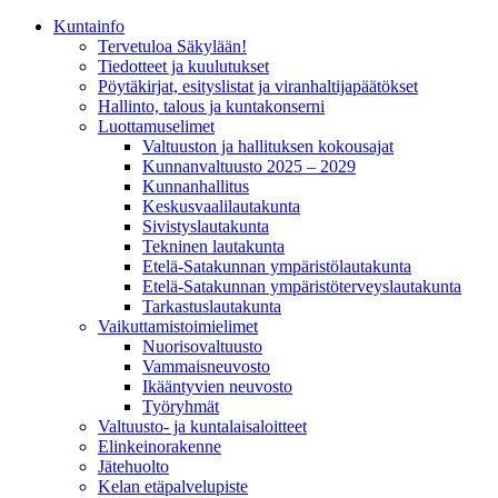
Kunta­info
Tervetuloa Säkylään!
Tiedotteet ja kuulutukset
Pöytäkirjat, esityslistat ja viranhaltijapäätökset
Hallinto, talous ja kuntakonserni
Luottamuselimet
Valtuuston ja hallituksen kokousajat
Kunnanvaltuusto 2025 – 2029
Kunnanhallitus
Keskusvaalilautakunta
Sivistyslautakunta
Tekninen lautakunta
Etelä-Satakunnan ympäristölautakunta
Etelä-Satakunnan ympäristöterveyslautakunta
Tarkastuslautakunta
Vaikuttamistoimielimet
Nuorisovaltuusto
Vammaisneuvosto
Ikääntyvien neuvosto
Työryhmät
Valtuusto- ja kuntalaisaloitteet
Elinkeinorakenne
Jätehuolto
Kelan etäpalvelupiste