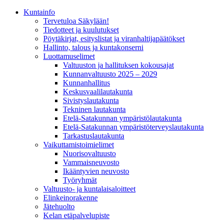
Kunta­info
Tervetuloa Säkylään!
Tiedotteet ja kuulutukset
Pöytäkirjat, esityslistat ja viranhaltijapäätökset
Hallinto, talous ja kuntakonserni
Luottamuselimet
Valtuuston ja hallituksen kokousajat
Kunnanvaltuusto 2025 – 2029
Kunnanhallitus
Keskusvaalilautakunta
Sivistyslautakunta
Tekninen lautakunta
Etelä-Satakunnan ympäristölautakunta
Etelä-Satakunnan ympäristöterveyslautakunta
Tarkastuslautakunta
Vaikuttamistoimielimet
Nuorisovaltuusto
Vammaisneuvosto
Ikääntyvien neuvosto
Työryhmät
Valtuusto- ja kuntalaisaloitteet
Elinkeinorakenne
Jätehuolto
Kelan etäpalvelupiste