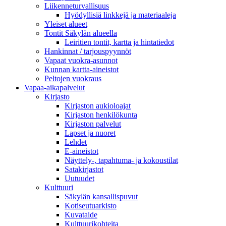
Liikenneturvallisuus
Hyödyllisiä linkkejä ja materiaaleja
Yleiset alueet
Tontit Säkylän alueella
Leiritien tontit, kartta ja hintatiedot
Hankinnat / tarjouspyynnöt
Vapaat vuokra-asunnot
Kunnan kartta-aineistot
Peltojen vuokraus
Vapaa-aika­palvelut
Kirjasto
Kirjaston aukioloajat
Kirjaston henkilökunta
Kirjaston palvelut
Lapset ja nuoret
Lehdet
E-aineistot
Näyttely-, tapahtuma- ja kokoustilat
Satakirjastot
Uutuudet
Kulttuuri
Säkylän kansallispuvut
Kotiseutuarkisto
Kuvataide
Kulttuurikohteita