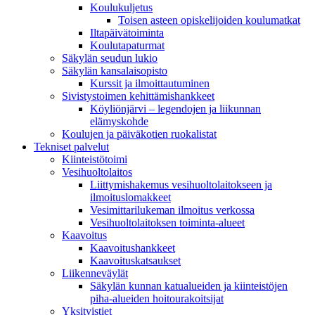
Koulukuljetus
Toisen asteen opiskelijoiden koulumatkat
Iltapäivätoiminta
Koulutapaturmat
Säkylän seudun lukio
Säkylän kansalaisopisto
Kurssit ja ilmoittautuminen
Sivistystoimen kehittämishankkeet
Köyliönjärvi – legendojen ja liikunnan
elämyskohde
Koulujen ja päiväkotien ruokalistat
Tekniset palvelut
Kiinteistötoimi
Vesihuoltolaitos
Liittymishakemus vesihuoltolaitokseen ja
ilmoituslomakkeet
Vesimittarilukeman ilmoitus verkossa
Vesihuoltolaitoksen toiminta-alueet
Kaavoitus
Kaavoitushankkeet
Kaavoituskatsaukset
Liikenneväylät
Säkylän kunnan katualueiden ja kiinteistöjen
piha-alueiden hoitourakoitsijat
Yksityistiet