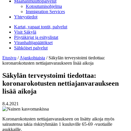
Maahanmuuttopalvelut
Kotoutumisohjelma
Immigration Services
Yhteystiedot
Kartat, vapaat tontit, palvelut
Visit Säkylä
Pöytäkirjat ja esityslistat
Viranhaltijapäätökset
Sähköiset palvelut
Etusivu
/
Ajankohtaista
/
Säkylän terveystoimi tiedottaa:
koronarokotusten nettiajanvaraukseen lisää aikoja
Säkylän terveystoimi tiedottaa:
koronarokotusten nettiajanvaraukseen
lisää aikoja
8.4.2021
Koronarokotusten nettiajanvaraukseen on lisätty aikoja myös
sairautensa takia riskiryhmään 1 kuuluville 65-69 -vuotiaille
asukkaille.