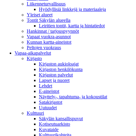
Liikenneturvallisuus
Hyödyllisiä linkkejä ja materiaaleja
Yleiset alueet
Tontit Säkylän alueella
Leiritien tontit, kartta ja hintatiedot
Hankinnat / tarjouspyynnöt
Vapaat vuokra-asunnot
Kunnan kartta-aineistot
Peltojen vuokraus
Vapaa-aika­palvelut
Kirjasto
Kirjaston aukioloajat
Kirjaston henkilökunta
Kirjaston palvelut
Lapset ja nuoret
Lehdet
E-aineistot
Näyttely-, tapahtuma- ja kokoustilat
Satakirjastot
Uutuudet
Kulttuuri
Säkylän kansallispuvut
Kotiseutuarkisto
Kuvataide
Kulttuurikohteita