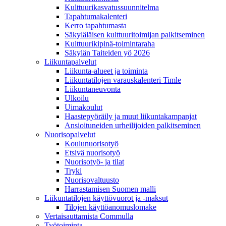
Kulttuurikasvatussuunnitelma
Tapahtumakalenteri
Kerro tapahtumasta
Säkyläläisen kulttuuritoimijan palkitseminen
Kulttuurikipinä-toimintaraha
Säkylän Taiteiden yö 2026
Liikuntapalvelut
Liikunta-alueet ja toiminta
Liikuntatilojen varauskalenteri Timle
Liikuntaneuvonta
Ulkoilu
Uimakoulut
Haastepyöräily ja muut liikuntakampanjat
Ansioituneiden urheilijoiden palkitseminen
Nuorisopalvelut
Koulunuorisotyö
Etsivä nuorisotyö
Nuorisotyö- ja tilat
Tryki
Nuorisovaltuusto
Harrastamisen Suomen malli
Liikuntatilojen käyttövuorot ja -maksut
Tilojen käyttöanomuslomake
Vertaisauttamista Commulla
Työtoiminta