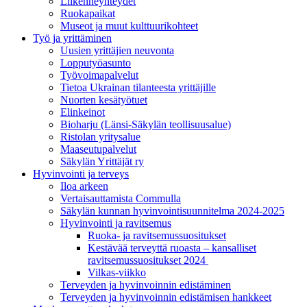
Liikenneyhteydet
Ruokapaikat
Museot ja muut kulttuurikohteet
Työ ja yrittä­minen
Uusien yrittäjien neuvonta
Lopputyöasunto
Työvoimapalvelut
Tietoa Ukrainan tilanteesta yrittäjille
Nuorten kesätyötuet
Elinkeinot
Bioharju (Länsi-Säkylän teollisuusalue)
Ristolan yritysalue
Maaseutupalvelut
Säkylän Yrittäjät ry
Hyvinvointi ja terveys
Iloa arkeen
Vertaisauttamista Commulla
Säkylän kunnan hyvinvointisuunnitelma 2024-2025
Hyvinvointi ja ravitsemus
Ruoka- ja ravitsemussuositukset
Kestävää terveyttä ruoasta – kansalliset
ravitsemussuositukset 2024
Vilkas-viikko
Terveyden ja hyvinvoinnin edistäminen
Terveyden ja hyvinvoinnin edistämisen hankkeet