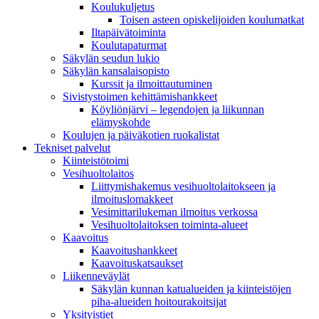
Koulukuljetus
Toisen asteen opiskelijoiden koulumatkat
Iltapäivätoiminta
Koulutapaturmat
Säkylän seudun lukio
Säkylän kansalaisopisto
Kurssit ja ilmoittautuminen
Sivistystoimen kehittämishankkeet
Köyliönjärvi – legendojen ja liikunnan
elämyskohde
Koulujen ja päiväkotien ruokalistat
Tekniset palvelut
Kiinteistötoimi
Vesihuoltolaitos
Liittymishakemus vesihuoltolaitokseen ja
ilmoituslomakkeet
Vesimittarilukeman ilmoitus verkossa
Vesihuoltolaitoksen toiminta-alueet
Kaavoitus
Kaavoitushankkeet
Kaavoituskatsaukset
Liikenneväylät
Säkylän kunnan katualueiden ja kiinteistöjen
piha-alueiden hoitourakoitsijat
Yksityistiet