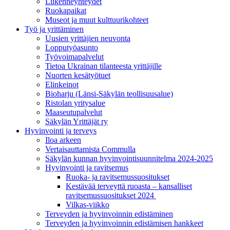
Liikenneyhteydet
Ruokapaikat
Museot ja muut kulttuurikohteet
Työ ja yrittä­minen
Uusien yrittäjien neuvonta
Lopputyöasunto
Työvoimapalvelut
Tietoa Ukrainan tilanteesta yrittäjille
Nuorten kesätyötuet
Elinkeinot
Bioharju (Länsi-Säkylän teollisuusalue)
Ristolan yritysalue
Maaseutupalvelut
Säkylän Yrittäjät ry
Hyvinvointi ja terveys
Iloa arkeen
Vertaisauttamista Commulla
Säkylän kunnan hyvinvointisuunnitelma 2024-2025
Hyvinvointi ja ravitsemus
Ruoka- ja ravitsemussuositukset
Kestävää terveyttä ruoasta – kansalliset
ravitsemussuositukset 2024
Vilkas-viikko
Terveyden ja hyvinvoinnin edistäminen
Terveyden ja hyvinvoinnin edistämisen hankkeet