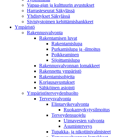
Vapaa-ajan ja kulttuurin avustukset
Harrasteseurat Säkylässä
Yhdistykset Säkylässä
Sivistystoimen kehittämishankkeet
Ympä­ristö
Rakennusvalvonta
Rakentamisen luvat
Rakentamislupa
Purkamislupa ja -ilmoitus
Poikkeaminen
Sijoittamislupa
Rakennusvalvonnan lomakkeet
Rakennettu ympäristö
Rakentamisohjeita
Korjausavustukset
Sähköinen asiointi
Ympäristöterveydenhuolto
Terveysvalvonta
Elintarvikevalvonta
Ruokamyrkytysilmoitus
Terveydensuojelu
Uimavesien valvonta
Asumisterveys
Tupakka- ja nikotiinivalmisteet