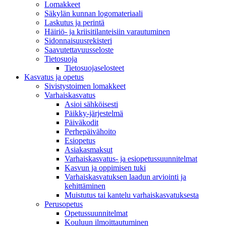
Lomakkeet
Säkylän kunnan logomateriaali
Laskutus ja perintä
Häiriö- ja kriisitilanteisiin varautuminen
Sidonnaisuusrekisteri
Saavutettavuusseloste
Tietosuoja
Tietosuojaselosteet
Kasvatus ja opetus
Sivistystoimen lomakkeet
Varhaiskasvatus
Asioi sähköisesti
Päikky-järjestelmä
Päiväkodit
Perhepäivähoito
Esiopetus
Asiakasmaksut
Varhaiskasvatus- ja esiopetussuunnitelmat
Kasvun ja oppimisen tuki
Varhaiskasvatuksen laadun arviointi ja
kehittäminen
Muistutus tai kantelu varhaiskasvatuksesta
Perusopetus
Opetussuunnitelmat
Kouluun ilmoittautuminen