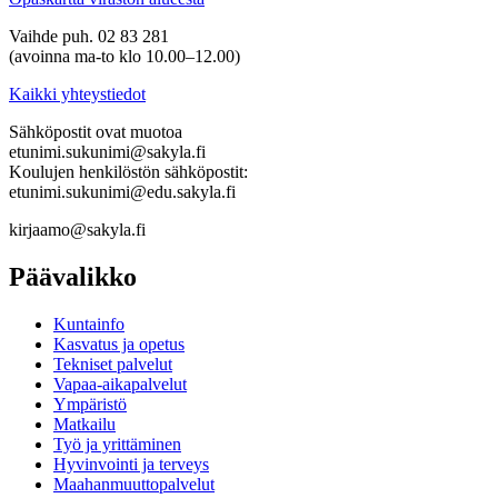
Vaihde puh. 02 83 281
(avoinna ma-to klo 10.00–12.00)
Kaikki yhteystiedot
Sähköpostit ovat muotoa
etunimi.sukunimi@sakyla.fi
Koulujen henkilöstön sähköpostit:
etunimi.sukunimi@edu.sakyla.fi
kirjaamo@sakyla.fi
Päävalikko
Kunta­info
Kasvatus ja opetus
Tekniset palvelut
Vapaa-aika­palvelut
Ympä­ristö
Mat­kailu
Työ ja yrittä­minen
Hyvinvointi ja terveys
Maahanmuuttopalvelut