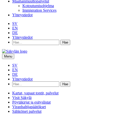
Maahanmuuttopalvelut
Kotoutumisohjelma
Immigration Services
Yhteystiedot
SV
EN
DE
Yhteystiedot
Hae
hakusanalla:
Menu
SV
EN
DE
Yhteystiedot
Hae
hakusanalla:
Kartat, vapaat tontit, palvelut
Visit Säkylä
Pöytäkirjat ja esityslistat
Viranhaltijapäätökset
Sähköiset palvelut