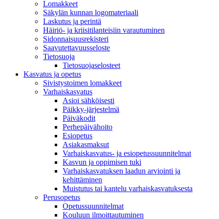
Lomakkeet
Säkylän kunnan logomateriaali
Laskutus ja perintä
Häiriö- ja kriisitilanteisiin varautuminen
Sidonnaisuusrekisteri
Saavutettavuusseloste
Tietosuoja
Tietosuojaselosteet
Kasvatus ja opetus
Sivistystoimen lomakkeet
Varhaiskasvatus
Asioi sähköisesti
Päikky-järjestelmä
Päiväkodit
Perhepäivähoito
Esiopetus
Asiakasmaksut
Varhaiskasvatus- ja esiopetussuunnitelmat
Kasvun ja oppimisen tuki
Varhaiskasvatuksen laadun arviointi ja
kehittäminen
Muistutus tai kantelu varhaiskasvatuksesta
Perusopetus
Opetussuunnitelmat
Kouluun ilmoittautuminen