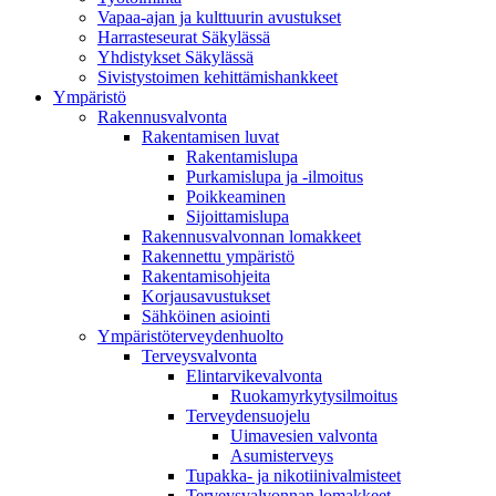
Vapaa-ajan ja kulttuurin avustukset
Harrasteseurat Säkylässä
Yhdistykset Säkylässä
Sivistystoimen kehittämishankkeet
Ympä­ristö
Rakennusvalvonta
Rakentamisen luvat
Rakentamislupa
Purkamislupa ja -ilmoitus
Poikkeaminen
Sijoittamislupa
Rakennusvalvonnan lomakkeet
Rakennettu ympäristö
Rakentamisohjeita
Korjausavustukset
Sähköinen asiointi
Ympäristöterveydenhuolto
Terveysvalvonta
Elintarvikevalvonta
Ruokamyrkytysilmoitus
Terveydensuojelu
Uimavesien valvonta
Asumisterveys
Tupakka- ja nikotiinivalmisteet
Terveysvalvonnan lomakkeet