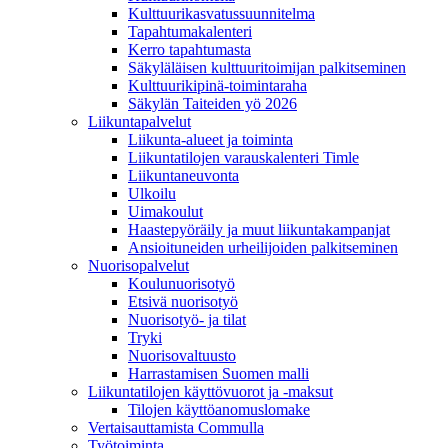
Kulttuurikasvatussuunnitelma
Tapahtumakalenteri
Kerro tapahtumasta
Säkyläläisen kulttuuritoimijan palkitseminen
Kulttuurikipinä-toimintaraha
Säkylän Taiteiden yö 2026
Liikuntapalvelut
Liikunta-alueet ja toiminta
Liikuntatilojen varauskalenteri Timle
Liikuntaneuvonta
Ulkoilu
Uimakoulut
Haastepyöräily ja muut liikuntakampanjat
Ansioituneiden urheilijoiden palkitseminen
Nuorisopalvelut
Koulunuorisotyö
Etsivä nuorisotyö
Nuorisotyö- ja tilat
Tryki
Nuorisovaltuusto
Harrastamisen Suomen malli
Liikuntatilojen käyttövuorot ja -maksut
Tilojen käyttöanomuslomake
Vertaisauttamista Commulla
Työtoiminta