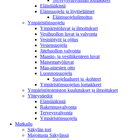
Terveysvalvonnan lomakkeet
Eläinlääkintä
Eläinsuojelu ja löytöeläimet
Eläinsuojeluilmoitus
Ympäristönsuojelu
Ympäristöluvat ja ilmoitukset
Vesihuollon luvat ja valvonta
Vesistötyöt ja ojitus
Vesiensuojelu
Jätehuollon valvonta
Maasto- ja vesiliikenteen luvat
Maisematyöluvat
Maa-ainesten otto
Luonnonsuojelu
Suojelualueet ja -kohteet
Ympäristönsuojelun lomakkeet
Ympäristötoimiston kuulutukset ja ilmoitukset
Yhteystiedot
Eläinlääkintä
Rakennusvalvonta
Terveysvalvonta
Ympäristönsuojelu
Mat­kailu
Säkylän tori
Majoitusta Säkylässä