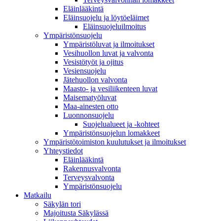
Eläinlääkintä
Eläinsuojelu ja löytöeläimet
Eläinsuojeluilmoitus
Ympäristönsuojelu
Ympäristöluvat ja ilmoitukset
Vesihuollon luvat ja valvonta
Vesistötyöt ja ojitus
Vesiensuojelu
Jätehuollon valvonta
Maasto- ja vesiliikenteen luvat
Maisematyöluvat
Maa-ainesten otto
Luonnonsuojelu
Suojelualueet ja -kohteet
Ympäristönsuojelun lomakkeet
Ympäristötoimiston kuulutukset ja ilmoitukset
Yhteystiedot
Eläinlääkintä
Rakennusvalvonta
Terveysvalvonta
Ympäristönsuojelu
Mat­kailu
Säkylän tori
Majoitusta Säkylässä