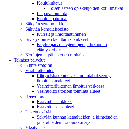
Koulukuljetus
Toisen asteen opiskelijoiden koulumatkat
Iltapäivätoiminta
Koulutapaturmat
Säkylän seudun lukio
Säkylän kansalaisopisto
Kurssit ja ilmoittautuminen
Sivistystoimen kehittämishankkeet
Köyliönjärvi – legendojen ja liikunnan
elämyskohde
Koulujen ja päiväkotien ruokalistat
Tekniset palvelut
Kiinteistötoimi
Vesihuoltolaitos
Liittymishakemus vesihuoltolaitokseen ja
ilmoituslomakkeet
Vesimittarilukeman ilmoitus verkossa
Vesihuoltolaitoksen toiminta-alueet
Kaavoitus
Kaavoitushankkeet
Kaavoituskatsaukset
Liikenneväylät
Säkylän kunnan katualueiden ja kiinteistöjen
piha-alueiden hoitourakoitsijat
Yksityistiet