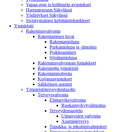
Vapaa-ajan ja kulttuurin avustukset
Harrasteseurat Säkylässä
Yhdistykset Säkylässä
Sivistystoimen kehittämishankkeet
Ympä­ristö
Rakennusvalvonta
Rakentamisen luvat
Rakentamislupa
Purkamislupa ja -ilmoitus
Poikkeaminen
Sijoittamislupa
Rakennusvalvonnan lomakkeet
Rakennettu ympäristö
Rakentamisohjeita
Korjausavustukset
Sähköinen asiointi
Ympäristöterveydenhuolto
Terveysvalvonta
Elintarvikevalvonta
Ruokamyrkytysilmoitus
Terveydensuojelu
Uimavesien valvonta
Asumisterveys
Tupakka- ja nikotiinivalmisteet
Terveysvalvonnan lomakkeet