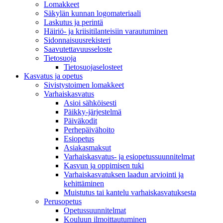
Lomakkeet
Säkylän kunnan logomateriaali
Laskutus ja perintä
Häiriö- ja kriisitilanteisiin varautuminen
Sidonnaisuusrekisteri
Saavutettavuusseloste
Tietosuoja
Tietosuojaselosteet
Kasvatus ja opetus
Sivistystoimen lomakkeet
Varhaiskasvatus
Asioi sähköisesti
Päikky-järjestelmä
Päiväkodit
Perhepäivähoito
Esiopetus
Asiakasmaksut
Varhaiskasvatus- ja esiopetussuunnitelmat
Kasvun ja oppimisen tuki
Varhaiskasvatuksen laadun arviointi ja
kehittäminen
Muistutus tai kantelu varhaiskasvatuksesta
Perusopetus
Opetussuunnitelmat
Kouluun ilmoittautuminen