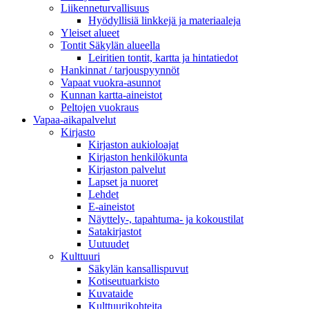
Liikenneturvallisuus
Hyödyllisiä linkkejä ja materiaaleja
Yleiset alueet
Tontit Säkylän alueella
Leiritien tontit, kartta ja hintatiedot
Hankinnat / tarjouspyynnöt
Vapaat vuokra-asunnot
Kunnan kartta-aineistot
Peltojen vuokraus
Vapaa-aika­palvelut
Kirjasto
Kirjaston aukioloajat
Kirjaston henkilökunta
Kirjaston palvelut
Lapset ja nuoret
Lehdet
E-aineistot
Näyttely-, tapahtuma- ja kokoustilat
Satakirjastot
Uutuudet
Kulttuuri
Säkylän kansallispuvut
Kotiseutuarkisto
Kuvataide
Kulttuurikohteita