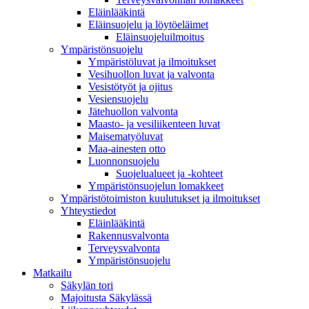
Eläinlääkintä
Eläinsuojelu ja löytöeläimet
Eläinsuojeluilmoitus
Ympäristönsuojelu
Ympäristöluvat ja ilmoitukset
Vesihuollon luvat ja valvonta
Vesistötyöt ja ojitus
Vesiensuojelu
Jätehuollon valvonta
Maasto- ja vesiliikenteen luvat
Maisematyöluvat
Maa-ainesten otto
Luonnonsuojelu
Suojelualueet ja -kohteet
Ympäristönsuojelun lomakkeet
Ympäristötoimiston kuulutukset ja ilmoitukset
Yhteystiedot
Eläinlääkintä
Rakennusvalvonta
Terveysvalvonta
Ympäristönsuojelu
Mat­kailu
Säkylän tori
Majoitusta Säkylässä