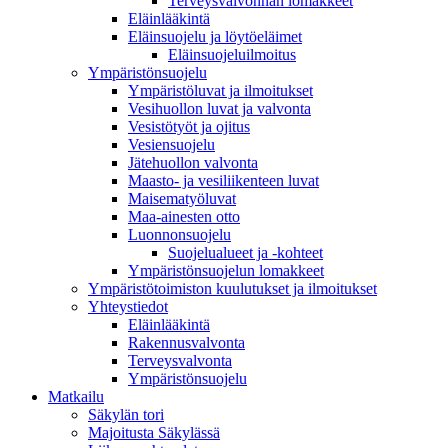
Terveysvalvonnan lomakkeet
Eläinlääkintä
Eläinsuojelu ja löytöeläimet
Eläinsuojeluilmoitus
Ympäristönsuojelu
Ympäristöluvat ja ilmoitukset
Vesihuollon luvat ja valvonta
Vesistötyöt ja ojitus
Vesiensuojelu
Jätehuollon valvonta
Maasto- ja vesiliikenteen luvat
Maisematyöluvat
Maa-ainesten otto
Luonnonsuojelu
Suojelualueet ja -kohteet
Ympäristönsuojelun lomakkeet
Ympäristötoimiston kuulutukset ja ilmoitukset
Yhteystiedot
Eläinlääkintä
Rakennusvalvonta
Terveysvalvonta
Ympäristönsuojelu
Mat­kailu
Säkylän tori
Majoitusta Säkylässä