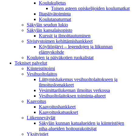
Koulukuljetus
Toisen asteen opiskelijoiden koulumatkat
Iltapäivätoiminta
Koulutapaturmat
Säkylän seudun lukio
Säkylän kansalaisopisto
Kurssit ja ilmoittautuminen
Sivistystoimen kehittämishankkeet
Köyliönjärvi – legendojen ja liikunnan
elämyskohde
Koulujen ja päiväkotien ruokalistat
Tekniset palvelut
Kiinteistötoimi
Vesihuoltolaitos
Liittymishakemus vesihuoltolaitokseen ja
ilmoituslomakkeet
Vesimittarilukeman ilmoitus verkossa
Vesihuoltolaitoksen toiminta-alueet
Kaavoitus
Kaavoitushankkeet
Kaavoituskatsaukset
Liikenneväylät
Säkylän kunnan katualueiden ja kiinteistöjen
piha-alueiden hoitourakoitsijat
Yksityistiet