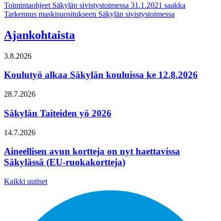
Artikkelien
Toimintaohjeet Säkylän sivistystoimessa 31.1.2021 saakka
Tarkennus maskisuositukseen Säkylän sivistystoimessa
selaus
Ajankohtaista
3.8.2026
Koulutyö alkaa Säkylän kouluissa ke 12.8.2026
28.7.2026
Säkylän Taiteiden yö 2026
14.7.2026
Aineellisen avun kortteja on nyt haettavissa
Säkylässä (EU-ruokakortteja)
Kaikki uutiset