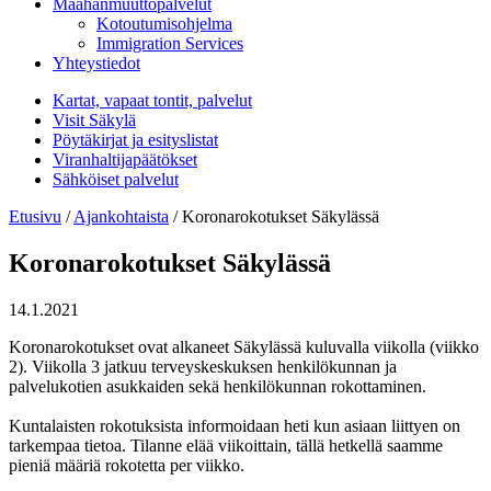
Maahanmuuttopalvelut
Kotoutumisohjelma
Immigration Services
Yhteystiedot
Kartat, vapaat tontit, palvelut
Visit Säkylä
Pöytäkirjat ja esityslistat
Viranhaltijapäätökset
Sähköiset palvelut
Etusivu
/
Ajankohtaista
/
Koronarokotukset Säkylässä
Koronarokotukset Säkylässä
14.1.2021
Koronarokotukset ovat alkaneet Säkylässä kuluvalla viikolla (viikko
2). Viikolla 3 jatkuu terveyskeskuksen henkilökunnan ja
palvelukotien asukkaiden sekä henkilökunnan rokottaminen.
Kuntalaisten rokotuksista informoidaan heti kun asiaan liittyen on
tarkempaa tietoa. Tilanne elää viikoittain, tällä hetkellä saamme
pieniä määriä rokotetta per viikko.