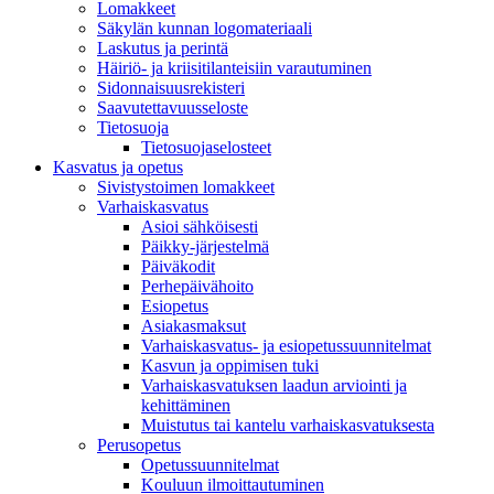
Lomakkeet
Säkylän kunnan logomateriaali
Laskutus ja perintä
Häiriö- ja kriisitilanteisiin varautuminen
Sidonnaisuusrekisteri
Saavutettavuusseloste
Tietosuoja
Tietosuojaselosteet
Kasvatus ja opetus
Sivistystoimen lomakkeet
Varhaiskasvatus
Asioi sähköisesti
Päikky-järjestelmä
Päiväkodit
Perhepäivähoito
Esiopetus
Asiakasmaksut
Varhaiskasvatus- ja esiopetussuunnitelmat
Kasvun ja oppimisen tuki
Varhaiskasvatuksen laadun arviointi ja
kehittäminen
Muistutus tai kantelu varhaiskasvatuksesta
Perusopetus
Opetussuunnitelmat
Kouluun ilmoittautuminen