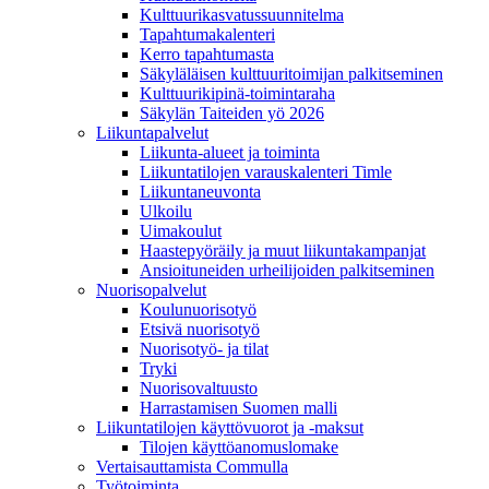
Kulttuurikasvatussuunnitelma
Tapahtumakalenteri
Kerro tapahtumasta
Säkyläläisen kulttuuritoimijan palkitseminen
Kulttuurikipinä-toimintaraha
Säkylän Taiteiden yö 2026
Liikuntapalvelut
Liikunta-alueet ja toiminta
Liikuntatilojen varauskalenteri Timle
Liikuntaneuvonta
Ulkoilu
Uimakoulut
Haastepyöräily ja muut liikuntakampanjat
Ansioituneiden urheilijoiden palkitseminen
Nuorisopalvelut
Koulunuorisotyö
Etsivä nuorisotyö
Nuorisotyö- ja tilat
Tryki
Nuorisovaltuusto
Harrastamisen Suomen malli
Liikuntatilojen käyttövuorot ja -maksut
Tilojen käyttöanomuslomake
Vertaisauttamista Commulla
Työtoiminta