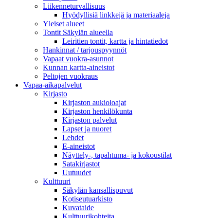
Liikenneturvallisuus
Hyödyllisiä linkkejä ja materiaaleja
Yleiset alueet
Tontit Säkylän alueella
Leiritien tontit, kartta ja hintatiedot
Hankinnat / tarjouspyynnöt
Vapaat vuokra-asunnot
Kunnan kartta-aineistot
Peltojen vuokraus
Vapaa-aika­palvelut
Kirjasto
Kirjaston aukioloajat
Kirjaston henkilökunta
Kirjaston palvelut
Lapset ja nuoret
Lehdet
E-aineistot
Näyttely-, tapahtuma- ja kokoustilat
Satakirjastot
Uutuudet
Kulttuuri
Säkylän kansallispuvut
Kotiseutuarkisto
Kuvataide
Kulttuurikohteita