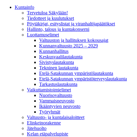
Kunta­info
Tervetuloa Säkylään!
Tiedotteet ja kuulutukset
Pöytäkirjat, esityslistat ja viranhaltijapäätökset
Hallinto, talous ja kuntakonserni
Luottamuselimet
Valtuuston ja hallituksen kokousajat
Kunnanvaltuusto 2025 – 2029
Kunnanhallitus
Keskusvaalilautakunta
Sivistyslautakunta
Tekninen lautakunta
Etelä-Satakunnan ympäristölautakunta
Etelä-Satakunnan ympäristöterveyslautakunta
Tarkastuslautakunta
Vaikuttamistoimielimet
Nuorisovaltuusto
Vammaisneuvosto
Ikääntyvien neuvosto
Työryhmät
Valtuusto- ja kuntalaisaloitteet
Elinkeinorakenne
Jätehuolto
Kelan etäpalvelupiste