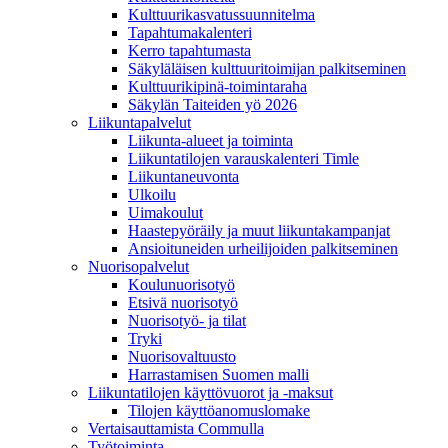
Kulttuurikasvatussuunnitelma
Tapahtumakalenteri
Kerro tapahtumasta
Säkyläläisen kulttuuritoimijan palkitseminen
Kulttuurikipinä-toimintaraha
Säkylän Taiteiden yö 2026
Liikuntapalvelut
Liikunta-alueet ja toiminta
Liikuntatilojen varauskalenteri Timle
Liikuntaneuvonta
Ulkoilu
Uimakoulut
Haastepyöräily ja muut liikuntakampanjat
Ansioituneiden urheilijoiden palkitseminen
Nuorisopalvelut
Koulunuorisotyö
Etsivä nuorisotyö
Nuorisotyö- ja tilat
Tryki
Nuorisovaltuusto
Harrastamisen Suomen malli
Liikuntatilojen käyttövuorot ja -maksut
Tilojen käyttöanomuslomake
Vertaisauttamista Commulla
Työtoiminta