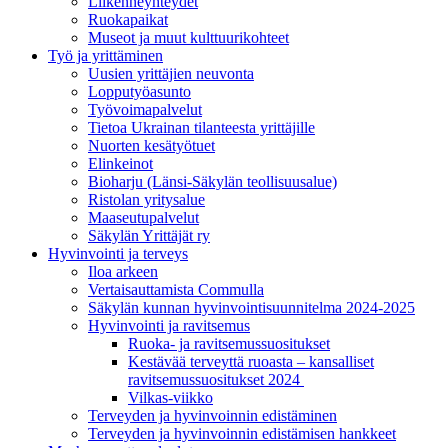
Liikenneyhteydet
Ruokapaikat
Museot ja muut kulttuurikohteet
Työ ja yrittä­minen
Uusien yrittäjien neuvonta
Lopputyöasunto
Työvoimapalvelut
Tietoa Ukrainan tilanteesta yrittäjille
Nuorten kesätyötuet
Elinkeinot
Bioharju (Länsi-Säkylän teollisuusalue)
Ristolan yritysalue
Maaseutupalvelut
Säkylän Yrittäjät ry
Hyvinvointi ja terveys
Iloa arkeen
Vertaisauttamista Commulla
Säkylän kunnan hyvinvointisuunnitelma 2024-2025
Hyvinvointi ja ravitsemus
Ruoka- ja ravitsemussuositukset
Kestävää terveyttä ruoasta – kansalliset
ravitsemussuositukset 2024
Vilkas-viikko
Terveyden ja hyvinvoinnin edistäminen
Terveyden ja hyvinvoinnin edistämisen hankkeet