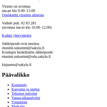
Virasto on avoinna
ma-pe klo 9.00–15.00
Opaskartta viraston alueesta
Vaihde puh. 02 83 281
(avoinna ma-to klo 10.00–12.00)
Kaikki yhteystiedot
Sähköpostit ovat muotoa
etunimi.sukunimi@sakyla.fi
Koulujen henkilöstön sähköpostit:
etunimi.sukunimi@edu.sakyla.fi
kirjaamo@sakyla.fi
Päävalikko
Kunta­info
Kasvatus ja opetus
Tekniset palvelut
Vapaa-aika­palvelut
Ympä­ristö
Mat­kailu