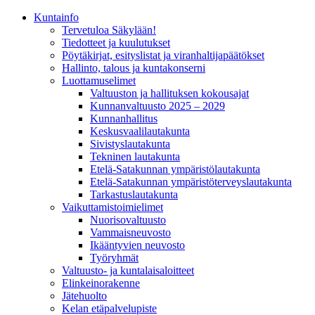
Kunta­info
Tervetuloa Säkylään!
Tiedotteet ja kuulutukset
Pöytäkirjat, esityslistat ja viranhaltijapäätökset
Hallinto, talous ja kuntakonserni
Luottamuselimet
Valtuuston ja hallituksen kokousajat
Kunnanvaltuusto 2025 – 2029
Kunnanhallitus
Keskusvaalilautakunta
Sivistyslautakunta
Tekninen lautakunta
Etelä-Satakunnan ympäristölautakunta
Etelä-Satakunnan ympäristöterveyslautakunta
Tarkastuslautakunta
Vaikuttamistoimielimet
Nuorisovaltuusto
Vammaisneuvosto
Ikääntyvien neuvosto
Työryhmät
Valtuusto- ja kuntalaisaloitteet
Elinkeinorakenne
Jätehuolto
Kelan etäpalvelupiste