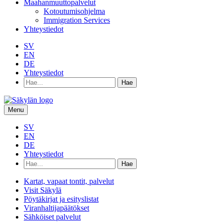
Maahanmuuttopalvelut
Kotoutumisohjelma
Immigration Services
Yhteystiedot
SV
EN
DE
Yhteystiedot
Hae
hakusanalla:
Menu
SV
EN
DE
Yhteystiedot
Hae
hakusanalla:
Kartat, vapaat tontit, palvelut
Visit Säkylä
Pöytäkirjat ja esityslistat
Viranhaltijapäätökset
Sähköiset palvelut