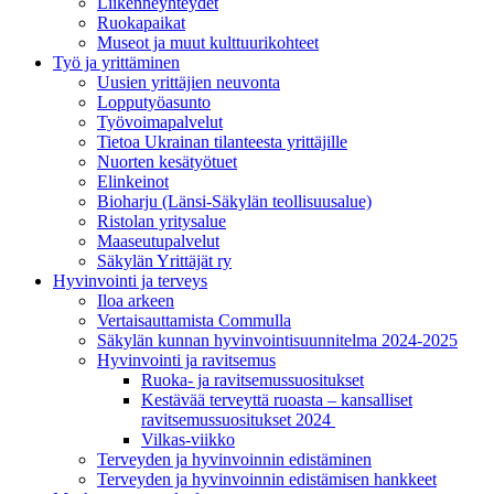
Liikenneyhteydet
Ruokapaikat
Museot ja muut kulttuurikohteet
Työ ja yrittä­minen
Uusien yrittäjien neuvonta
Lopputyöasunto
Työvoimapalvelut
Tietoa Ukrainan tilanteesta yrittäjille
Nuorten kesätyötuet
Elinkeinot
Bioharju (Länsi-Säkylän teollisuusalue)
Ristolan yritysalue
Maaseutupalvelut
Säkylän Yrittäjät ry
Hyvinvointi ja terveys
Iloa arkeen
Vertaisauttamista Commulla
Säkylän kunnan hyvinvointisuunnitelma 2024-2025
Hyvinvointi ja ravitsemus
Ruoka- ja ravitsemussuositukset
Kestävää terveyttä ruoasta – kansalliset
ravitsemussuositukset 2024
Vilkas-viikko
Terveyden ja hyvinvoinnin edistäminen
Terveyden ja hyvinvoinnin edistämisen hankkeet