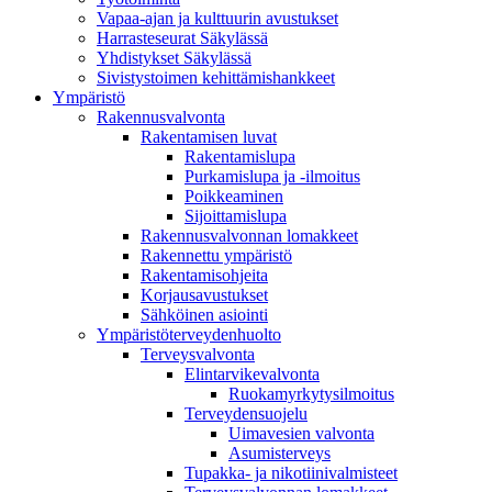
Vapaa-ajan ja kulttuurin avustukset
Harrasteseurat Säkylässä
Yhdistykset Säkylässä
Sivistystoimen kehittämishankkeet
Ympä­ristö
Rakennusvalvonta
Rakentamisen luvat
Rakentamislupa
Purkamislupa ja -ilmoitus
Poikkeaminen
Sijoittamislupa
Rakennusvalvonnan lomakkeet
Rakennettu ympäristö
Rakentamisohjeita
Korjausavustukset
Sähköinen asiointi
Ympäristöterveydenhuolto
Terveysvalvonta
Elintarvikevalvonta
Ruokamyrkytysilmoitus
Terveydensuojelu
Uimavesien valvonta
Asumisterveys
Tupakka- ja nikotiinivalmisteet