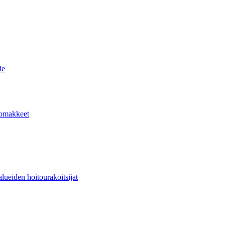
de
lomakkeet
lueiden hoitourakoitsijat