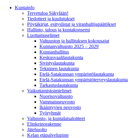
Kunta­info
Tervetuloa Säkylään!
Tiedotteet ja kuulutukset
Pöytäkirjat, esityslistat ja viranhaltijapäätökset
Hallinto, talous ja kuntakonserni
Luottamuselimet
Valtuuston ja hallituksen kokousajat
Kunnanvaltuusto 2025 – 2029
Kunnanhallitus
Keskusvaalilautakunta
Sivistyslautakunta
Tekninen lautakunta
Etelä-Satakunnan ympäristölautakunta
Etelä-Satakunnan ympäristöterveyslautakunta
Tarkastuslautakunta
Vaikuttamistoimielimet
Nuorisovaltuusto
Vammaisneuvosto
Ikääntyvien neuvosto
Työryhmät
Valtuusto- ja kuntalaisaloitteet
Elinkeinorakenne
Jätehuolto
Kelan etäpalvelupiste