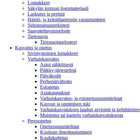
Lomakkeet
Säkylän kunnan logomateriaali
Laskutus ja perintä
Häiriö- ja kriisitilanteisiin varautuminen
Sidonnaisuusrekisteri
Saavutettavuusseloste
Tietosuoja
Tietosuojaselosteet
Kasvatus ja opetus
Sivistystoimen lomakkeet
Varhaiskasvatus
Asioi sähköisesti
Päikky-järjestelmä
Päiväkodit
Perhepäivähoito
Esiopetus
Asiakasmaksut
Varhaiskasvatus- ja esiopetussuunnitelmat
Kasvun ja oppimisen tuki
Varhaiskasvatuksen laadun arviointi ja kehittämine
Muistutus tai kantelu varhaiskasvatuksesta
Perusopetus
Opetussuunnitelmat
Kouluun ilmoittautuminen
Koulukuljetus