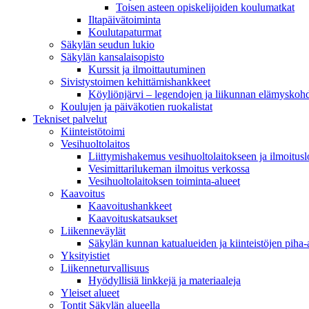
Toisen asteen opiskelijoiden koulumatkat
Iltapäivätoiminta
Koulutapaturmat
Säkylän seudun lukio
Säkylän kansalaisopisto
Kurssit ja ilmoittautuminen
Sivistystoimen kehittämishankkeet
Köyliönjärvi – legendojen ja liikunnan elämyskoh
Koulujen ja päiväkotien ruokalistat
Tekniset palvelut
Kiinteistötoimi
Vesihuoltolaitos
Liittymishakemus vesihuoltolaitokseen ja ilmoitus
Vesimittarilukeman ilmoitus verkossa
Vesihuoltolaitoksen toiminta-alueet
Kaavoitus
Kaavoitushankkeet
Kaavoituskatsaukset
Liikenneväylät
Säkylän kunnan katualueiden ja kiinteistöjen piha-a
Yksityistiet
Liikenneturvallisuus
Hyödyllisiä linkkejä ja materiaaleja
Yleiset alueet
Tontit Säkylän alueella