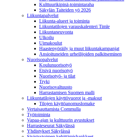
Kulttuurikipinä-toimintaraha
Säkylän Taiteiden yö 2026
Liikuntapalvelut
Liikunta-alueet ja toiminta
Liikuntatilojen varauskalenteri Timle
Liikuntaneuvonta
Ulkoilu
Uimakoulut
Haastepyöräily ja muut liikuntakampanjat
Ansioituneiden urheilijoiden palkitseminen
Nuorisopalvelut
Koulunuorisotyö
Etsivä nuorisotyö
Nuorisotyö- ja tilat
Tryki
Nuorisovaltuusto
Harrastamisen Suomen malli
Liikuntatilojen käyttövuorot ja -maksut
Tilojen käyttöanomuslomake
Vertaisauttamista Commulla
Työtoiminta
Vapaa-ajan ja kulttuurin avustukset
Harrasteseurat Säkylässä
Yhdistykset Säkylässä
Sivistystoimen kehittämishankkeet