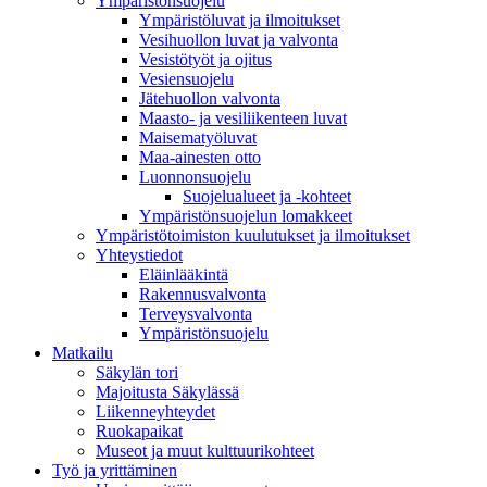
Ympäristönsuojelu
Ympäristöluvat ja ilmoitukset
Vesihuollon luvat ja valvonta
Vesistötyöt ja ojitus
Vesiensuojelu
Jätehuollon valvonta
Maasto- ja vesiliikenteen luvat
Maisematyöluvat
Maa-ainesten otto
Luonnonsuojelu
Suojelualueet ja -kohteet
Ympäristönsuojelun lomakkeet
Ympäristötoimiston kuulutukset ja ilmoitukset
Yhteystiedot
Eläinlääkintä
Rakennusvalvonta
Terveysvalvonta
Ympäristönsuojelu
Mat­kailu
Säkylän tori
Majoitusta Säkylässä
Liikenneyhteydet
Ruokapaikat
Museot ja muut kulttuurikohteet
Työ ja yrittä­minen