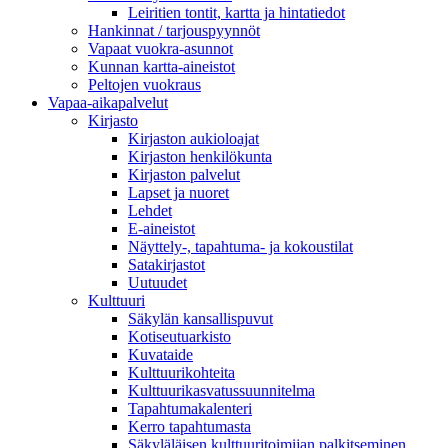
Leiritien tontit, kartta ja hintatiedot
Hankinnat / tarjouspyynnöt
Vapaat vuokra-asunnot
Kunnan kartta-aineistot
Peltojen vuokraus
Vapaa-aika­palvelut
Kirjasto
Kirjaston aukioloajat
Kirjaston henkilökunta
Kirjaston palvelut
Lapset ja nuoret
Lehdet
E-aineistot
Näyttely-, tapahtuma- ja kokoustilat
Satakirjastot
Uutuudet
Kulttuuri
Säkylän kansallispuvut
Kotiseutuarkisto
Kuvataide
Kulttuurikohteita
Kulttuurikasvatussuunnitelma
Tapahtumakalenteri
Kerro tapahtumasta
Säkyläläisen kulttuuritoimijan palkitseminen