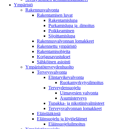
Ympä­ristö
Rakennusvalvonta
Rakentamisen luvat
Rakentamislupa
Purkamislupa ja -ilmoitus
Poikkeaminen
Sijoittamislupa
Rakennusvalvonnan lomakkeet
Rakennettu ympäristö
Rakentamisohjeita
Korjausavustukset
Sähköinen asiointi
Ympäristöterveydenhuolto
Terveysvalvonta
Elintarvikevalvonta
Ruokamyrkytysilmoitus
Terveydensuojelu
Uimavesien valvonta
Asumisterveys
Tupakka- ja nikotiinivalmisteet
Terveysvalvonnan lomakkeet
Eläinlääkintä
Eläinsuojelu ja löytöeläimet
Eläinsuojeluilmoitus