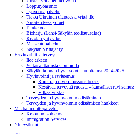
Uusien yrittäjien neuvonta
Lopputyöasunto
Työvoimapalvelut
Tietoa Ukrainan tilanteesta yrittäjille
Nuorten kesätyötuet
Elinkeinot
Bioharju (Länsi-Säkylän teollisuusalue)
Ristolan yritysalue
Maaseutupalvelut
Säkylän Yrittäjät ry
Hyvinvointi ja terveys
Iloa arkeen
Vertaisauttamista Commulla
Säkylän kunnan hyvinvointisuunnitelma 2024-2025
Hyvinvointi ja ravitsemus
Ruoka- ja ravitsemussuositukset
Kestävää terveyttä ruoasta – kansalliset ravitsemu
Vilkas-viikko
Terveyden ja hyvinvoinnin edistäminen
Terveyden ja hyvinvoinnin edistämisen hankkeet
Maahanmuuttopalvelut
Kotoutumisohjelma
Immigration Services
Yhteystiedot