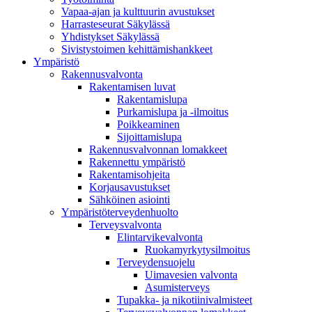
Vapaa-ajan ja kulttuurin avustukset
Harrasteseurat Säkylässä
Yhdistykset Säkylässä
Sivistystoimen kehittämishankkeet
Ympä­ristö
Rakennusvalvonta
Rakentamisen luvat
Rakentamislupa
Purkamislupa ja -ilmoitus
Poikkeaminen
Sijoittamislupa
Rakennusvalvonnan lomakkeet
Rakennettu ympäristö
Rakentamisohjeita
Korjausavustukset
Sähköinen asiointi
Ympäristöterveydenhuolto
Terveysvalvonta
Elintarvikevalvonta
Ruokamyrkytysilmoitus
Terveydensuojelu
Uimavesien valvonta
Asumisterveys
Tupakka- ja nikotiinivalmisteet