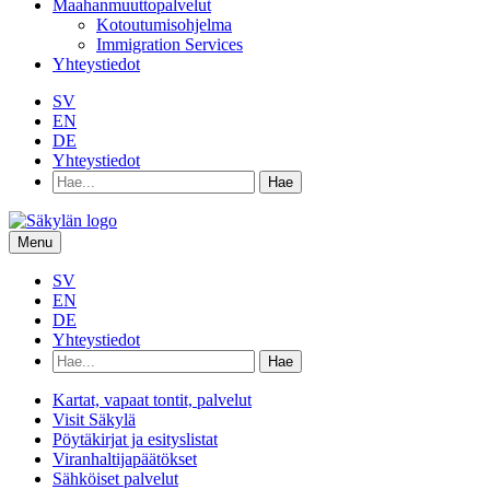
Maahanmuuttopalvelut
Kotoutumisohjelma
Immigration Services
Yhteystiedot
SV
EN
DE
Yhteystiedot
Hae
hakusanalla:
Menu
SV
EN
DE
Yhteystiedot
Hae
hakusanalla:
Kartat, vapaat tontit, palvelut
Visit Säkylä
Pöytäkirjat ja esityslistat
Viranhaltijapäätökset
Sähköiset palvelut