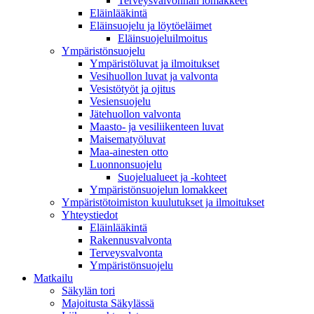
Terveysvalvonnan lomakkeet
Eläinlääkintä
Eläinsuojelu ja löytöeläimet
Eläinsuojeluilmoitus
Ympäristönsuojelu
Ympäristöluvat ja ilmoitukset
Vesihuollon luvat ja valvonta
Vesistötyöt ja ojitus
Vesiensuojelu
Jätehuollon valvonta
Maasto- ja vesiliikenteen luvat
Maisematyöluvat
Maa-ainesten otto
Luonnonsuojelu
Suojelualueet ja -kohteet
Ympäristönsuojelun lomakkeet
Ympäristötoimiston kuulutukset ja ilmoitukset
Yhteystiedot
Eläinlääkintä
Rakennusvalvonta
Terveysvalvonta
Ympäristönsuojelu
Mat­kailu
Säkylän tori
Majoitusta Säkylässä