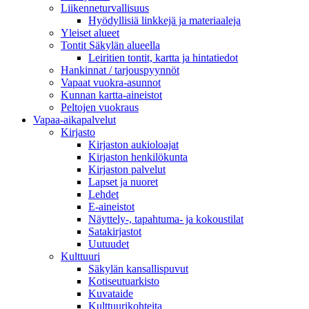
Liikenneturvallisuus
Hyödyllisiä linkkejä ja materiaaleja
Yleiset alueet
Tontit Säkylän alueella
Leiritien tontit, kartta ja hintatiedot
Hankinnat / tarjouspyynnöt
Vapaat vuokra-asunnot
Kunnan kartta-aineistot
Peltojen vuokraus
Vapaa-aika­palvelut
Kirjasto
Kirjaston aukioloajat
Kirjaston henkilökunta
Kirjaston palvelut
Lapset ja nuoret
Lehdet
E-aineistot
Näyttely-, tapahtuma- ja kokoustilat
Satakirjastot
Uutuudet
Kulttuuri
Säkylän kansallispuvut
Kotiseutuarkisto
Kuvataide
Kulttuurikohteita