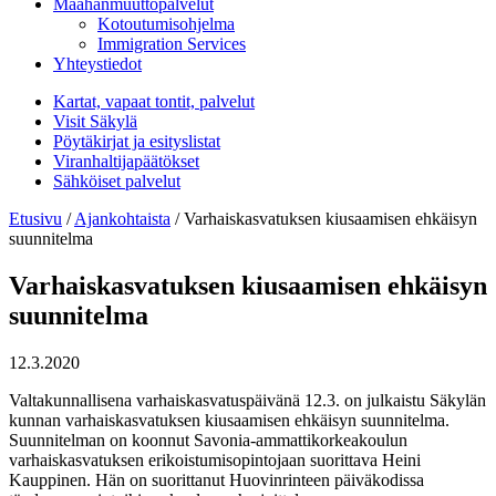
Maahanmuuttopalvelut
Kotoutumisohjelma
Immigration Services
Yhteystiedot
Kartat, vapaat tontit, palvelut
Visit Säkylä
Pöytäkirjat ja esityslistat
Viranhaltijapäätökset
Sähköiset palvelut
Etusivu
/
Ajankohtaista
/
Varhaiskasvatuksen kiusaamisen ehkäisyn
suunnitelma
Varhaiskasvatuksen kiusaamisen ehkäisyn
suunnitelma
12.3.2020
Valtakunnallisena varhaiskasvatuspäivänä 12.3. on julkaistu Säkylän
kunnan varhaiskasvatuksen kiusaamisen ehkäisyn suunnitelma.
Suunnitelman on koonnut Savonia-ammattikorkeakoulun
varhaiskasvatuksen erikoistumisopintojaan suorittava Heini
Kauppinen. Hän on suorittanut Huovinrinteen päiväkodissa