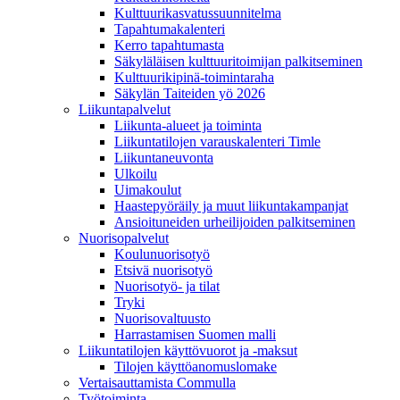
Kulttuurikasvatussuunnitelma
Tapahtumakalenteri
Kerro tapahtumasta
Säkyläläisen kulttuuritoimijan palkitseminen
Kulttuurikipinä-toimintaraha
Säkylän Taiteiden yö 2026
Liikuntapalvelut
Liikunta-alueet ja toiminta
Liikuntatilojen varauskalenteri Timle
Liikuntaneuvonta
Ulkoilu
Uimakoulut
Haastepyöräily ja muut liikuntakampanjat
Ansioituneiden urheilijoiden palkitseminen
Nuorisopalvelut
Koulunuorisotyö
Etsivä nuorisotyö
Nuorisotyö- ja tilat
Tryki
Nuorisovaltuusto
Harrastamisen Suomen malli
Liikuntatilojen käyttövuorot ja -maksut
Tilojen käyttöanomuslomake
Vertaisauttamista Commulla
Työtoiminta