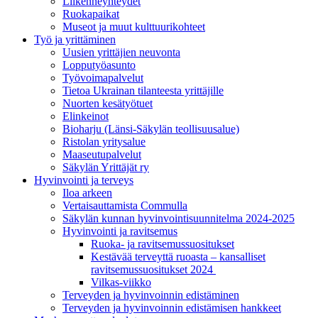
Liikenneyhteydet
Ruokapaikat
Museot ja muut kulttuurikohteet
Työ ja yrittä­minen
Uusien yrittäjien neuvonta
Lopputyöasunto
Työvoimapalvelut
Tietoa Ukrainan tilanteesta yrittäjille
Nuorten kesätyötuet
Elinkeinot
Bioharju (Länsi-Säkylän teollisuusalue)
Ristolan yritysalue
Maaseutupalvelut
Säkylän Yrittäjät ry
Hyvinvointi ja terveys
Iloa arkeen
Vertaisauttamista Commulla
Säkylän kunnan hyvinvointisuunnitelma 2024-2025
Hyvinvointi ja ravitsemus
Ruoka- ja ravitsemussuositukset
Kestävää terveyttä ruoasta – kansalliset
ravitsemussuositukset 2024
Vilkas-viikko
Terveyden ja hyvinvoinnin edistäminen
Terveyden ja hyvinvoinnin edistämisen hankkeet