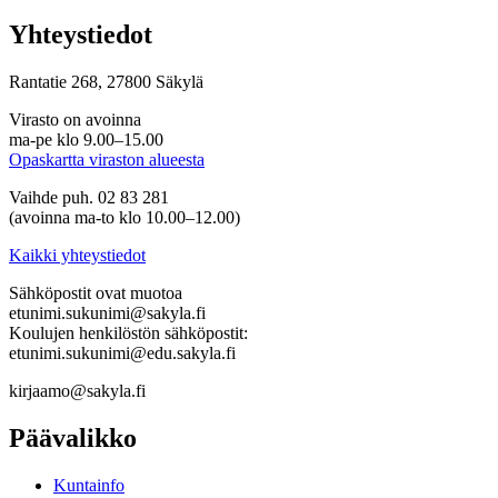
Yhteystiedot
Rantatie 268, 27800 Säkylä
Virasto on avoinna
ma-pe klo 9.00–15.00
Opaskartta viraston alueesta
Vaihde puh. 02 83 281
(avoinna ma-to klo 10.00–12.00)
Kaikki yhteystiedot
Sähköpostit ovat muotoa
etunimi.sukunimi@sakyla.fi
Koulujen henkilöstön sähköpostit:
etunimi.sukunimi@edu.sakyla.fi
kirjaamo@sakyla.fi
Päävalikko
Kunta­info