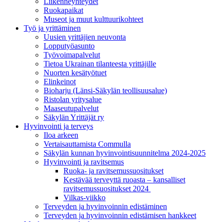
Liikenneyhteydet
Ruokapaikat
Museot ja muut kulttuurikohteet
Työ ja yrittä­minen
Uusien yrittäjien neuvonta
Lopputyöasunto
Työvoimapalvelut
Tietoa Ukrainan tilanteesta yrittäjille
Nuorten kesätyötuet
Elinkeinot
Bioharju (Länsi-Säkylän teollisuusalue)
Ristolan yritysalue
Maaseutupalvelut
Säkylän Yrittäjät ry
Hyvinvointi ja terveys
Iloa arkeen
Vertaisauttamista Commulla
Säkylän kunnan hyvinvointisuunnitelma 2024-2025
Hyvinvointi ja ravitsemus
Ruoka- ja ravitsemussuositukset
Kestävää terveyttä ruoasta – kansalliset
ravitsemussuositukset 2024
Vilkas-viikko
Terveyden ja hyvinvoinnin edistäminen
Terveyden ja hyvinvoinnin edistämisen hankkeet