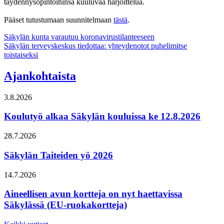
täydennysopintoihinsa kuuluvaa harjoittelua.
Pääset tutustumaan suunnitelmaan
tästä
.
Artikkelien
Säkylän kunta varautuu koronavirustilanteeseen
Säkylän terveyskeskus tiedottaa: yhteydenotot puhelimitse
selaus
toistaiseksi
Ajankohtaista
3.8.2026
Koulutyö alkaa Säkylän kouluissa ke 12.8.2026
28.7.2026
Säkylän Taiteiden yö 2026
14.7.2026
Aineellisen avun kortteja on nyt haettavissa
Säkylässä (EU-ruokakortteja)