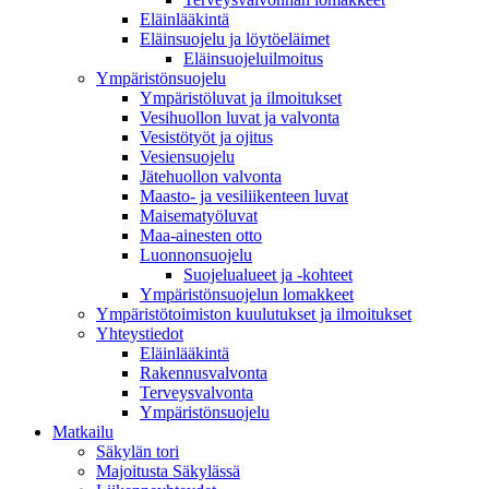
Eläinlääkintä
Eläinsuojelu ja löytöeläimet
Eläinsuojeluilmoitus
Ympäristönsuojelu
Ympäristöluvat ja ilmoitukset
Vesihuollon luvat ja valvonta
Vesistötyöt ja ojitus
Vesiensuojelu
Jätehuollon valvonta
Maasto- ja vesiliikenteen luvat
Maisematyöluvat
Maa-ainesten otto
Luonnonsuojelu
Suojelualueet ja -kohteet
Ympäristönsuojelun lomakkeet
Ympäristötoimiston kuulutukset ja ilmoitukset
Yhteystiedot
Eläinlääkintä
Rakennusvalvonta
Terveysvalvonta
Ympäristönsuojelu
Mat­kailu
Säkylän tori
Majoitusta Säkylässä