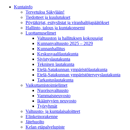
Kunta­info
Tervetuloa Säkylään!
Tiedotteet ja kuulutukset
Pöytäkirjat, esityslistat ja viranhaltijapäätökset
Hallinto, talous ja kuntakonserni
Luottamuselimet
Valtuuston ja hallituksen kokousajat
Kunnanvaltuusto 2025 – 2029
Kunnanhallitus
Keskusvaalilautakunta
Sivistyslautakunta
Tekninen lautakunta
Etelä-Satakunnan ympäristölautakunta
Etelä-Satakunnan ympäristöterveyslautakunta
Tarkastuslautakunta
Vaikuttamistoimielimet
Nuorisovaltuusto
Vammaisneuvosto
Ikääntyvien neuvosto
Työryhmät
Valtuusto- ja kuntalaisaloitteet
Elinkeinorakenne
Jätehuolto
Kelan etäpalvelupiste