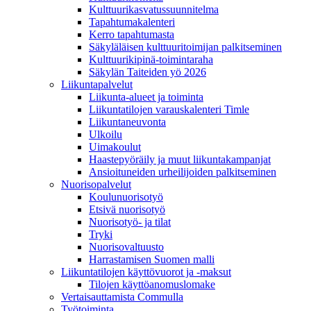
Kulttuurikasvatussuunnitelma
Tapahtumakalenteri
Kerro tapahtumasta
Säkyläläisen kulttuuritoimijan palkitseminen
Kulttuurikipinä-toimintaraha
Säkylän Taiteiden yö 2026
Liikuntapalvelut
Liikunta-alueet ja toiminta
Liikuntatilojen varauskalenteri Timle
Liikuntaneuvonta
Ulkoilu
Uimakoulut
Haastepyöräily ja muut liikuntakampanjat
Ansioituneiden urheilijoiden palkitseminen
Nuorisopalvelut
Koulunuorisotyö
Etsivä nuorisotyö
Nuorisotyö- ja tilat
Tryki
Nuorisovaltuusto
Harrastamisen Suomen malli
Liikuntatilojen käyttövuorot ja -maksut
Tilojen käyttöanomuslomake
Vertaisauttamista Commulla
Työtoiminta