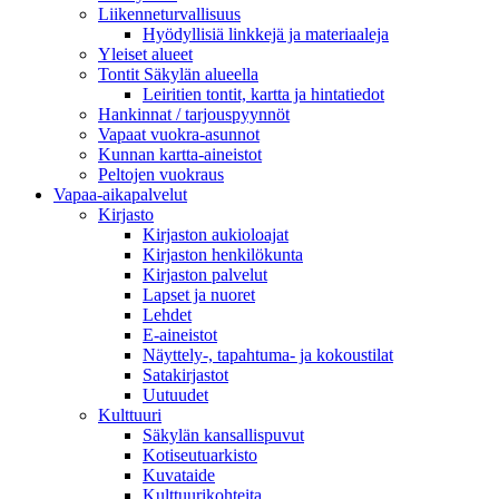
Liikenneturvallisuus
Hyödyllisiä linkkejä ja materiaaleja
Yleiset alueet
Tontit Säkylän alueella
Leiritien tontit, kartta ja hintatiedot
Hankinnat / tarjouspyynnöt
Vapaat vuokra-asunnot
Kunnan kartta-aineistot
Peltojen vuokraus
Vapaa-aika­palvelut
Kirjasto
Kirjaston aukioloajat
Kirjaston henkilökunta
Kirjaston palvelut
Lapset ja nuoret
Lehdet
E-aineistot
Näyttely-, tapahtuma- ja kokoustilat
Satakirjastot
Uutuudet
Kulttuuri
Säkylän kansallispuvut
Kotiseutuarkisto
Kuvataide
Kulttuurikohteita