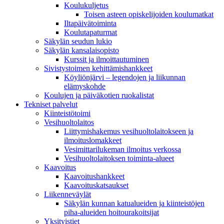
Koulukuljetus
Toisen asteen opiskelijoiden koulumatkat
Iltapäivätoiminta
Koulutapaturmat
Säkylän seudun lukio
Säkylän kansalaisopisto
Kurssit ja ilmoittautuminen
Sivistystoimen kehittämishankkeet
Köyliönjärvi – legendojen ja liikunnan
elämyskohde
Koulujen ja päiväkotien ruokalistat
Tekniset palvelut
Kiinteistötoimi
Vesihuoltolaitos
Liittymishakemus vesihuoltolaitokseen ja
ilmoituslomakkeet
Vesimittarilukeman ilmoitus verkossa
Vesihuoltolaitoksen toiminta-alueet
Kaavoitus
Kaavoitushankkeet
Kaavoituskatsaukset
Liikenneväylät
Säkylän kunnan katualueiden ja kiinteistöjen
piha-alueiden hoitourakoitsijat
Yksityistiet