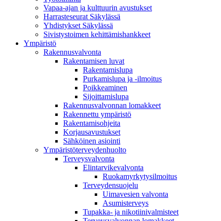
Vapaa-ajan ja kulttuurin avustukset
Harrasteseurat Säkylässä
Yhdistykset Säkylässä
Sivistystoimen kehittämishankkeet
Ympä­ristö
Rakennusvalvonta
Rakentamisen luvat
Rakentamislupa
Purkamislupa ja -ilmoitus
Poikkeaminen
Sijoittamislupa
Rakennusvalvonnan lomakkeet
Rakennettu ympäristö
Rakentamisohjeita
Korjausavustukset
Sähköinen asiointi
Ympäristöterveydenhuolto
Terveysvalvonta
Elintarvikevalvonta
Ruokamyrkytysilmoitus
Terveydensuojelu
Uimavesien valvonta
Asumisterveys
Tupakka- ja nikotiinivalmisteet
Terveysvalvonnan lomakkeet