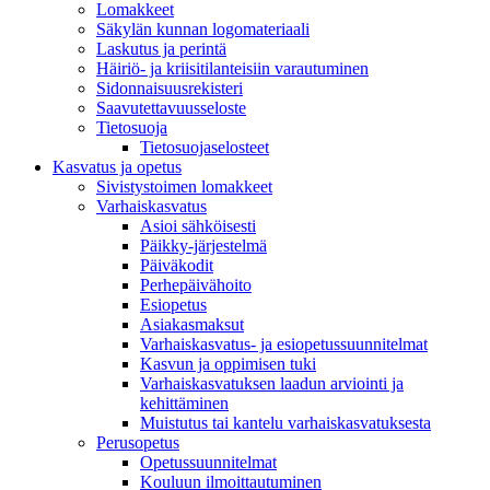
Lomakkeet
Säkylän kunnan logomateriaali
Laskutus ja perintä
Häiriö- ja kriisitilanteisiin varautuminen
Sidonnaisuusrekisteri
Saavutettavuusseloste
Tietosuoja
Tietosuojaselosteet
Kasvatus ja opetus
Sivistystoimen lomakkeet
Varhaiskasvatus
Asioi sähköisesti
Päikky-järjestelmä
Päiväkodit
Perhepäivähoito
Esiopetus
Asiakasmaksut
Varhaiskasvatus- ja esiopetussuunnitelmat
Kasvun ja oppimisen tuki
Varhaiskasvatuksen laadun arviointi ja
kehittäminen
Muistutus tai kantelu varhaiskasvatuksesta
Perusopetus
Opetussuunnitelmat
Kouluun ilmoittautuminen