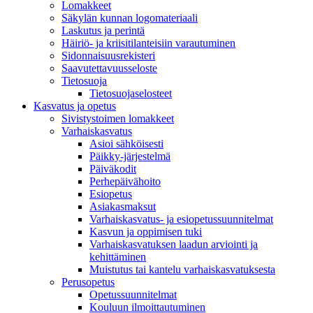
Lomakkeet
Säkylän kunnan logomateriaali
Laskutus ja perintä
Häiriö- ja kriisitilanteisiin varautuminen
Sidonnaisuusrekisteri
Saavutettavuusseloste
Tietosuoja
Tietosuojaselosteet
Kasvatus ja opetus
Sivistystoimen lomakkeet
Varhaiskasvatus
Asioi sähköisesti
Päikky-järjestelmä
Päiväkodit
Perhepäivähoito
Esiopetus
Asiakasmaksut
Varhaiskasvatus- ja esiopetussuunnitelmat
Kasvun ja oppimisen tuki
Varhaiskasvatuksen laadun arviointi ja
kehittäminen
Muistutus tai kantelu varhaiskasvatuksesta
Perusopetus
Opetussuunnitelmat
Kouluun ilmoittautuminen