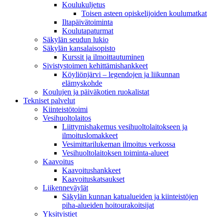
Koulukuljetus
Toisen asteen opiskelijoiden koulumatkat
Iltapäivätoiminta
Koulutapaturmat
Säkylän seudun lukio
Säkylän kansalaisopisto
Kurssit ja ilmoittautuminen
Sivistystoimen kehittämishankkeet
Köyliönjärvi – legendojen ja liikunnan
elämyskohde
Koulujen ja päiväkotien ruokalistat
Tekniset palvelut
Kiinteistötoimi
Vesihuoltolaitos
Liittymishakemus vesihuoltolaitokseen ja
ilmoituslomakkeet
Vesimittarilukeman ilmoitus verkossa
Vesihuoltolaitoksen toiminta-alueet
Kaavoitus
Kaavoitushankkeet
Kaavoituskatsaukset
Liikenneväylät
Säkylän kunnan katualueiden ja kiinteistöjen
piha-alueiden hoitourakoitsijat
Yksityistiet