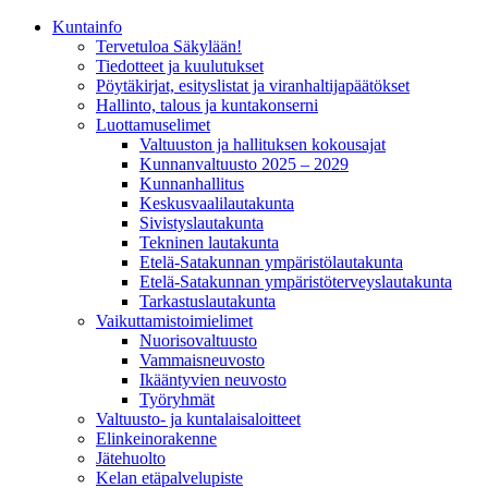
Kunta­info
Tervetuloa Säkylään!
Tiedotteet ja kuulutukset
Pöytäkirjat, esityslistat ja viranhaltijapäätökset
Hallinto, talous ja kuntakonserni
Luottamuselimet
Valtuuston ja hallituksen kokousajat
Kunnanvaltuusto 2025 – 2029
Kunnanhallitus
Keskusvaalilautakunta
Sivistyslautakunta
Tekninen lautakunta
Etelä-Satakunnan ympäristölautakunta
Etelä-Satakunnan ympäristöterveyslautakunta
Tarkastuslautakunta
Vaikuttamistoimielimet
Nuorisovaltuusto
Vammaisneuvosto
Ikääntyvien neuvosto
Työryhmät
Valtuusto- ja kuntalaisaloitteet
Elinkeinorakenne
Jätehuolto
Kelan etäpalvelupiste