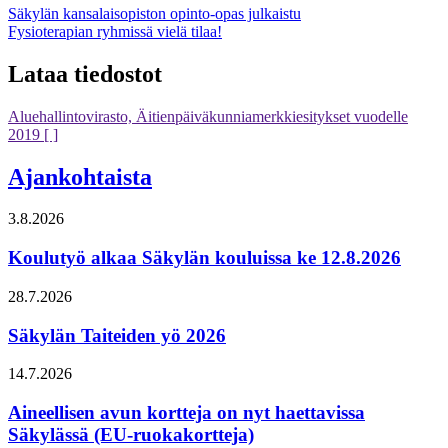
Artikkelien
Säkylän kansalaisopiston opinto-opas julkaistu
Fysioterapian ryhmissä vielä tilaa!
selaus
Lataa tiedostot
Aluehallintovirasto, Äitienpäiväkunniamerkkiesitykset vuodelle
2019
[ ]
Ajankohtaista
3.8.2026
Koulutyö alkaa Säkylän kouluissa ke 12.8.2026
28.7.2026
Säkylän Taiteiden yö 2026
14.7.2026
Aineellisen avun kortteja on nyt haettavissa
Säkylässä (EU-ruokakortteja)