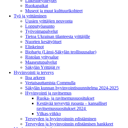
Liikenneyhteydet
Ruokapaikat
Museot ja muut kulttuurikohteet
Työ ja yrittä­minen
Uusien yrittäjien neuvonta
Lopputyöasunto
Työvoimapalvelut
Tietoa Ukrainan tilanteesta yrittäjille
Nuorten kesätyötuet
Elinkeinot
Bioharju (Länsi-Säkylän teollisuusalue)
Ristolan yritysalue
Maaseutupalvelut
Säkylän Yrittäjät ry
Hyvinvointi ja terveys
Iloa arkeen
Vertaisauttamista Commulla
Säkylän kunnan hyvinvointisuunnitelma 2024-2025
Hyvinvointi ja ravitsemus
Ruoka- ja ravitsemussuositukset
Kestävää terveyttä ruoasta – kansalliset
ravitsemussuositukset 2024
Vilkas-viikko
Terveyden ja hyvinvoinnin edistäminen
Terveyden ja hyvinvoinnin edistämisen hankkeet