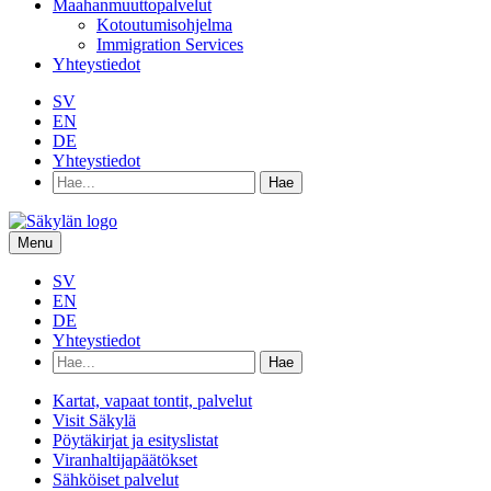
Maahanmuuttopalvelut
Kotoutumisohjelma
Immigration Services
Yhteystiedot
SV
EN
DE
Yhteystiedot
Hae
hakusanalla:
Menu
SV
EN
DE
Yhteystiedot
Hae
hakusanalla:
Kartat, vapaat tontit, palvelut
Visit Säkylä
Pöytäkirjat ja esityslistat
Viranhaltijapäätökset
Sähköiset palvelut