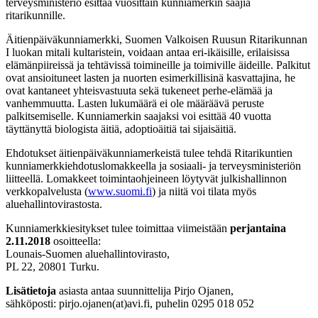
terveysministeriö esittää vuosittain kunniamerkin saajia
ritarikunnille.
Äitienpäiväkunniamerkki, Suomen Valkoisen Ruusun Ritarikunnan
I luokan mitali kultaristein, voidaan antaa eri-ikäisille, erilaisissa
elämänpiireissä ja tehtävissä toimineille ja toimiville äideille. Palkitut
ovat ansioituneet lasten ja nuorten esimerkillisinä kasvattajina, he
ovat kantaneet yhteisvastuuta sekä tukeneet perhe-elämää ja
vanhemmuutta. Lasten lukumäärä ei ole määräävä peruste
palkitsemiselle. Kunniamerkin saajaksi voi esittää 40 vuotta
täyttänyttä biologista äitiä, adoptioäitiä tai sijaisäitiä.
Ehdotukset äitienpäiväkunniamerkeistä tulee tehdä Ritarikuntien
kunniamerkkiehdotuslomakkeella ja sosiaali- ja terveysministeriön
liitteellä. Lomakkeet toimintaohjeineen löytyvät julkishallinnon
verkkopalvelusta (
www.suomi.fi
) ja niitä voi tilata myös
aluehallintovirastosta.
Kunniamerkkiesitykset tulee toimittaa viimeistään
perjantaina
2.11.2018
osoitteella:
Lounais-Suomen aluehallintovirasto,
PL 22, 20801 Turku.
Lisätietoja
asiasta antaa suunnittelija Pirjo Ojanen,
sähköposti: pirjo.ojanen(at)avi.fi, puhelin 0295 018 052