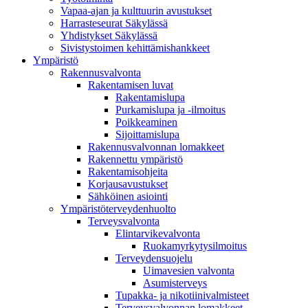
Vapaa-ajan ja kulttuurin avustukset
Harrasteseurat Säkylässä
Yhdistykset Säkylässä
Sivistystoimen kehittämishankkeet
Ympä­ristö
Rakennusvalvonta
Rakentamisen luvat
Rakentamislupa
Purkamislupa ja -ilmoitus
Poikkeaminen
Sijoittamislupa
Rakennusvalvonnan lomakkeet
Rakennettu ympäristö
Rakentamisohjeita
Korjausavustukset
Sähköinen asiointi
Ympäristöterveydenhuolto
Terveysvalvonta
Elintarvikevalvonta
Ruokamyrkytysilmoitus
Terveydensuojelu
Uimavesien valvonta
Asumisterveys
Tupakka- ja nikotiinivalmisteet
Terveysvalvonnan lomakkeet