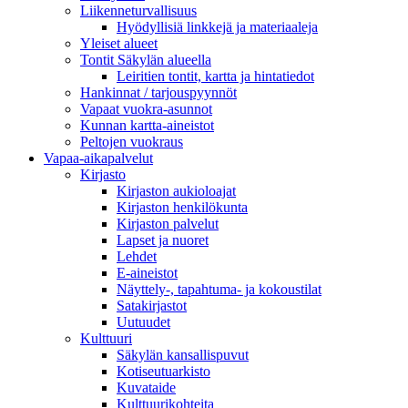
Liikenneturvallisuus
Hyödyllisiä linkkejä ja materiaaleja
Yleiset alueet
Tontit Säkylän alueella
Leiritien tontit, kartta ja hintatiedot
Hankinnat / tarjouspyynnöt
Vapaat vuokra-asunnot
Kunnan kartta-aineistot
Peltojen vuokraus
Vapaa-aika­palvelut
Kirjasto
Kirjaston aukioloajat
Kirjaston henkilökunta
Kirjaston palvelut
Lapset ja nuoret
Lehdet
E-aineistot
Näyttely-, tapahtuma- ja kokoustilat
Satakirjastot
Uutuudet
Kulttuuri
Säkylän kansallispuvut
Kotiseutuarkisto
Kuvataide
Kulttuurikohteita