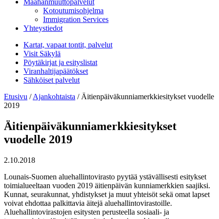
Maahanmuuttopalvelut
Kotoutumisohjelma
Immigration Services
Yhteystiedot
Kartat, vapaat tontit, palvelut
Visit Säkylä
Pöytäkirjat ja esityslistat
Viranhaltijapäätökset
Sähköiset palvelut
Etusivu
/
Ajankohtaista
/
Äitienpäiväkunniamerkkiesitykset vuodelle
2019
Äitienpäiväkunniamerkkiesitykset
vuodelle 2019
2.10.2018
Lounais-Suomen aluehallintovirasto pyytää ystävällisesti esitykset
toimialueeltaan vuoden 2019 äitienpäivän kunniamerkkien saajiksi.
Kunnat, seurakunnat, yhdistykset ja muut yhteisöt sekä omat lapset
voivat ehdottaa palkittavia äitejä aluehallintovirastoille.
Aluehallintovirastojen esitysten perusteella sosiaali- ja