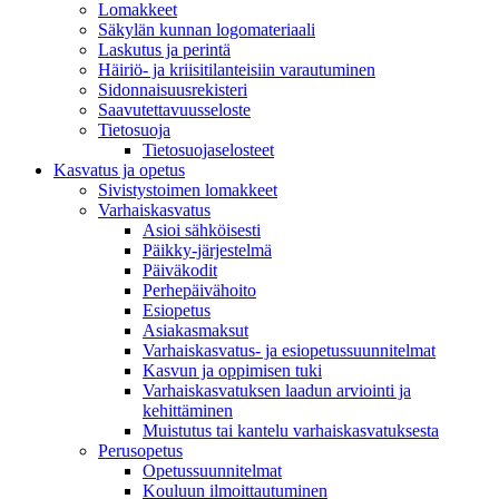
Lomakkeet
Säkylän kunnan logomateriaali
Laskutus ja perintä
Häiriö- ja kriisitilanteisiin varautuminen
Sidonnaisuusrekisteri
Saavutettavuusseloste
Tietosuoja
Tietosuojaselosteet
Kasvatus ja opetus
Sivistystoimen lomakkeet
Varhaiskasvatus
Asioi sähköisesti
Päikky-järjestelmä
Päiväkodit
Perhepäivähoito
Esiopetus
Asiakasmaksut
Varhaiskasvatus- ja esiopetussuunnitelmat
Kasvun ja oppimisen tuki
Varhaiskasvatuksen laadun arviointi ja
kehittäminen
Muistutus tai kantelu varhaiskasvatuksesta
Perusopetus
Opetussuunnitelmat
Kouluun ilmoittautuminen