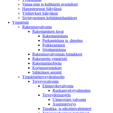
Vapaa-ajan ja kulttuurin avustukset
Harrasteseurat Säkylässä
Yhdistykset Säkylässä
Sivistystoimen kehittämishankkeet
Ympä­ristö
Rakennusvalvonta
Rakentamisen luvat
Rakentamislupa
Purkamislupa ja -ilmoitus
Poikkeaminen
Sijoittamislupa
Rakennusvalvonnan lomakkeet
Rakennettu ympäristö
Rakentamisohjeita
Korjausavustukset
Sähköinen asiointi
Ympäristöterveydenhuolto
Terveysvalvonta
Elintarvikevalvonta
Ruokamyrkytysilmoitus
Terveydensuojelu
Uimavesien valvonta
Asumisterveys
Tupakka- ja nikotiinivalmisteet