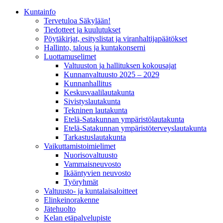
Kunta­info
Tervetuloa Säkylään!
Tiedotteet ja kuulutukset
Pöytäkirjat, esityslistat ja viranhaltijapäätökset
Hallinto, talous ja kuntakonserni
Luottamuselimet
Valtuuston ja hallituksen kokousajat
Kunnanvaltuusto 2025 – 2029
Kunnanhallitus
Keskusvaalilautakunta
Sivistyslautakunta
Tekninen lautakunta
Etelä-Satakunnan ympäristölautakunta
Etelä-Satakunnan ympäristöterveyslautakunta
Tarkastuslautakunta
Vaikuttamistoimielimet
Nuorisovaltuusto
Vammaisneuvosto
Ikääntyvien neuvosto
Työryhmät
Valtuusto- ja kuntalaisaloitteet
Elinkeinorakenne
Jätehuolto
Kelan etäpalvelupiste