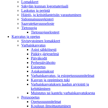
Lomakkeet
Säkylän kunnan logomateriaali
Laskutus ja perintä
Häiriö- ja kriisitilanteisiin varautuminen
Sidonnaisuusrekisteri
Saavutettavuusseloste
Tietosuoja
Tietosuojaselosteet
Kasvatus ja opetus
Sivistystoimen lomakkeet
Varhaiskasvatus
Asioi sähköisesti
Päikky-järjestelmä
Päiväkodit
Perhepäivähoito
Esiopetus
Asiakasmaksut
Varhaiskasvatus- ja esiopetussuunnitelmat
Kasvun ja oppimisen tuki
Varhaiskasvatuksen laadun arviointi ja
kehittäminen
Muistutus tai kantelu varhaiskasvatuksesta
Perusopetus
Opetussuunnitelmat
Kouluun ilmoittautuminen