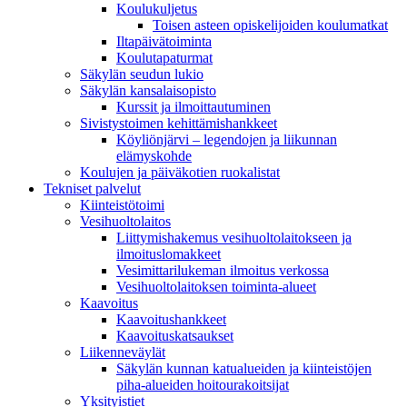
Koulukuljetus
Toisen asteen opiskelijoiden koulumatkat
Iltapäivätoiminta
Koulutapaturmat
Säkylän seudun lukio
Säkylän kansalaisopisto
Kurssit ja ilmoittautuminen
Sivistystoimen kehittämishankkeet
Köyliönjärvi – legendojen ja liikunnan
elämyskohde
Koulujen ja päiväkotien ruokalistat
Tekniset palvelut
Kiinteistötoimi
Vesihuoltolaitos
Liittymishakemus vesihuoltolaitokseen ja
ilmoituslomakkeet
Vesimittarilukeman ilmoitus verkossa
Vesihuoltolaitoksen toiminta-alueet
Kaavoitus
Kaavoitushankkeet
Kaavoituskatsaukset
Liikenneväylät
Säkylän kunnan katualueiden ja kiinteistöjen
piha-alueiden hoitourakoitsijat
Yksityistiet