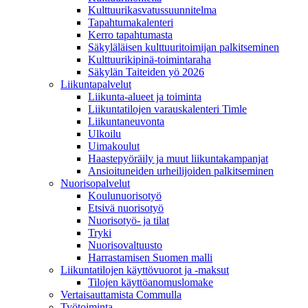
Kulttuurikasvatussuunnitelma
Tapahtumakalenteri
Kerro tapahtumasta
Säkyläläisen kulttuuritoimijan palkitseminen
Kulttuurikipinä-toimintaraha
Säkylän Taiteiden yö 2026
Liikuntapalvelut
Liikunta-alueet ja toiminta
Liikuntatilojen varauskalenteri Timle
Liikuntaneuvonta
Ulkoilu
Uimakoulut
Haastepyöräily ja muut liikuntakampanjat
Ansioituneiden urheilijoiden palkitseminen
Nuorisopalvelut
Koulunuorisotyö
Etsivä nuorisotyö
Nuorisotyö- ja tilat
Tryki
Nuorisovaltuusto
Harrastamisen Suomen malli
Liikuntatilojen käyttövuorot ja -maksut
Tilojen käyttöanomuslomake
Vertaisauttamista Commulla
Työtoiminta