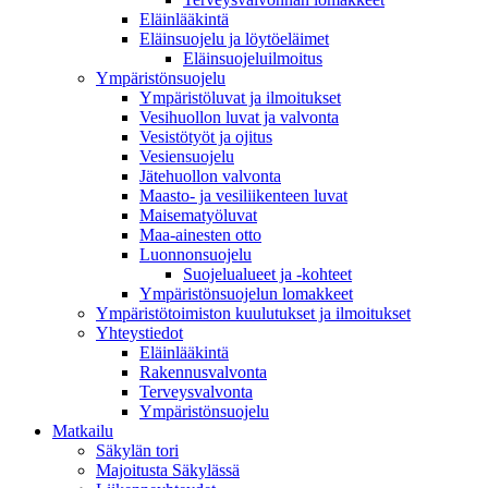
Eläinlääkintä
Eläinsuojelu ja löytöeläimet
Eläinsuojeluilmoitus
Ympäristönsuojelu
Ympäristöluvat ja ilmoitukset
Vesihuollon luvat ja valvonta
Vesistötyöt ja ojitus
Vesiensuojelu
Jätehuollon valvonta
Maasto- ja vesiliikenteen luvat
Maisematyöluvat
Maa-ainesten otto
Luonnonsuojelu
Suojelualueet ja -kohteet
Ympäristönsuojelun lomakkeet
Ympäristötoimiston kuulutukset ja ilmoitukset
Yhteystiedot
Eläinlääkintä
Rakennusvalvonta
Terveysvalvonta
Ympäristönsuojelu
Mat­kailu
Säkylän tori
Majoitusta Säkylässä