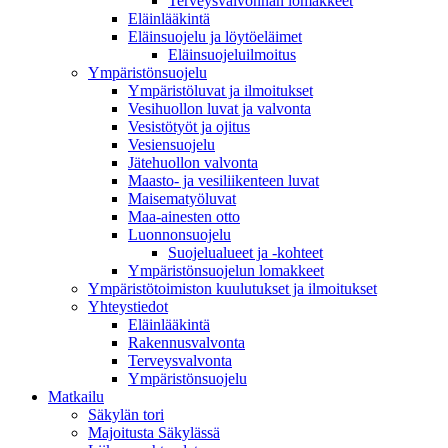
Terveysvalvonnan lomakkeet
Eläinlääkintä
Eläinsuojelu ja löytöeläimet
Eläinsuojeluilmoitus
Ympäristönsuojelu
Ympäristöluvat ja ilmoitukset
Vesihuollon luvat ja valvonta
Vesistötyöt ja ojitus
Vesiensuojelu
Jätehuollon valvonta
Maasto- ja vesiliikenteen luvat
Maisematyöluvat
Maa-ainesten otto
Luonnonsuojelu
Suojelualueet ja -kohteet
Ympäristönsuojelun lomakkeet
Ympäristötoimiston kuulutukset ja ilmoitukset
Yhteystiedot
Eläinlääkintä
Rakennusvalvonta
Terveysvalvonta
Ympäristönsuojelu
Mat­kailu
Säkylän tori
Majoitusta Säkylässä