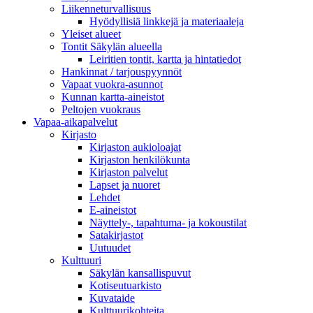
Liikenneturvallisuus
Hyödyllisiä linkkejä ja materiaaleja
Yleiset alueet
Tontit Säkylän alueella
Leiritien tontit, kartta ja hintatiedot
Hankinnat / tarjouspyynnöt
Vapaat vuokra-asunnot
Kunnan kartta-aineistot
Peltojen vuokraus
Vapaa-aika­palvelut
Kirjasto
Kirjaston aukioloajat
Kirjaston henkilökunta
Kirjaston palvelut
Lapset ja nuoret
Lehdet
E-aineistot
Näyttely-, tapahtuma- ja kokoustilat
Satakirjastot
Uutuudet
Kulttuuri
Säkylän kansallispuvut
Kotiseutuarkisto
Kuvataide
Kulttuurikohteita