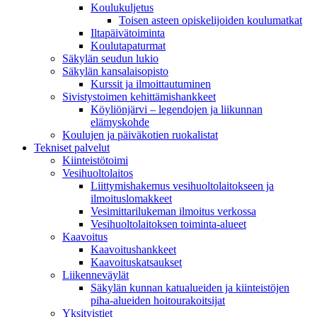
Koulukuljetus
Toisen asteen opiskelijoiden koulumatkat
Iltapäivätoiminta
Koulutapaturmat
Säkylän seudun lukio
Säkylän kansalaisopisto
Kurssit ja ilmoittautuminen
Sivistystoimen kehittämishankkeet
Köyliönjärvi – legendojen ja liikunnan
elämyskohde
Koulujen ja päiväkotien ruokalistat
Tekniset palvelut
Kiinteistötoimi
Vesihuoltolaitos
Liittymishakemus vesihuoltolaitokseen ja
ilmoituslomakkeet
Vesimittarilukeman ilmoitus verkossa
Vesihuoltolaitoksen toiminta-alueet
Kaavoitus
Kaavoitushankkeet
Kaavoituskatsaukset
Liikenneväylät
Säkylän kunnan katualueiden ja kiinteistöjen
piha-alueiden hoitourakoitsijat
Yksityistiet