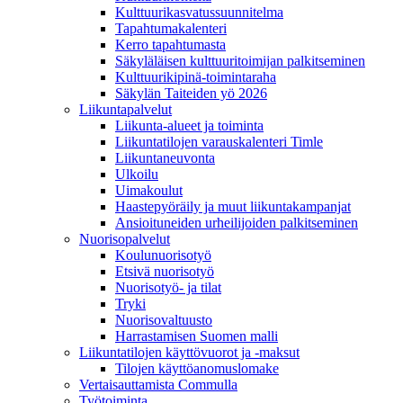
Kulttuurikasvatussuunnitelma
Tapahtumakalenteri
Kerro tapahtumasta
Säkyläläisen kulttuuritoimijan palkitseminen
Kulttuurikipinä-toimintaraha
Säkylän Taiteiden yö 2026
Liikuntapalvelut
Liikunta-alueet ja toiminta
Liikuntatilojen varauskalenteri Timle
Liikuntaneuvonta
Ulkoilu
Uimakoulut
Haastepyöräily ja muut liikuntakampanjat
Ansioituneiden urheilijoiden palkitseminen
Nuorisopalvelut
Koulunuorisotyö
Etsivä nuorisotyö
Nuorisotyö- ja tilat
Tryki
Nuorisovaltuusto
Harrastamisen Suomen malli
Liikuntatilojen käyttövuorot ja -maksut
Tilojen käyttöanomuslomake
Vertaisauttamista Commulla
Työtoiminta