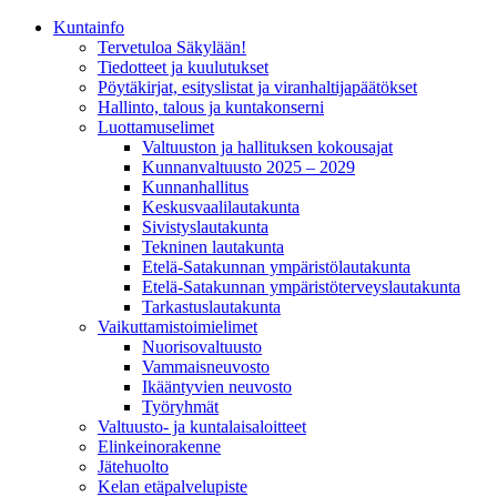
Kunta­info
Tervetuloa Säkylään!
Tiedotteet ja kuulutukset
Pöytäkirjat, esityslistat ja viranhaltijapäätökset
Hallinto, talous ja kuntakonserni
Luottamuselimet
Valtuuston ja hallituksen kokousajat
Kunnanvaltuusto 2025 – 2029
Kunnanhallitus
Keskusvaalilautakunta
Sivistyslautakunta
Tekninen lautakunta
Etelä-Satakunnan ympäristölautakunta
Etelä-Satakunnan ympäristöterveyslautakunta
Tarkastuslautakunta
Vaikuttamistoimielimet
Nuorisovaltuusto
Vammaisneuvosto
Ikääntyvien neuvosto
Työryhmät
Valtuusto- ja kuntalaisaloitteet
Elinkeinorakenne
Jätehuolto
Kelan etäpalvelupiste