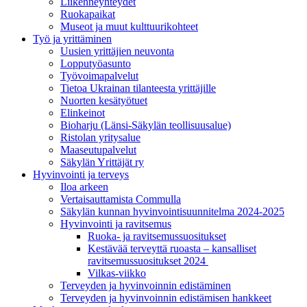
Liikenneyhteydet
Ruokapaikat
Museot ja muut kulttuurikohteet
Työ ja yrittä­minen
Uusien yrittäjien neuvonta
Lopputyöasunto
Työvoimapalvelut
Tietoa Ukrainan tilanteesta yrittäjille
Nuorten kesätyötuet
Elinkeinot
Bioharju (Länsi-Säkylän teollisuusalue)
Ristolan yritysalue
Maaseutupalvelut
Säkylän Yrittäjät ry
Hyvinvointi ja terveys
Iloa arkeen
Vertaisauttamista Commulla
Säkylän kunnan hyvinvointisuunnitelma 2024-2025
Hyvinvointi ja ravitsemus
Ruoka- ja ravitsemussuositukset
Kestävää terveyttä ruoasta – kansalliset
ravitsemussuositukset 2024
Vilkas-viikko
Terveyden ja hyvinvoinnin edistäminen
Terveyden ja hyvinvoinnin edistämisen hankkeet