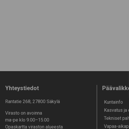
Yhteystiedot
Päävalikk
Rantatie 268, 27800 Säkylä
Kunta­info
Kasvatus ja
Virasto on avoinna
Tekniset pal
ma-pe klo 9.00–15.00
Vapaa-aika­p
Opaskartta viraston alueesta