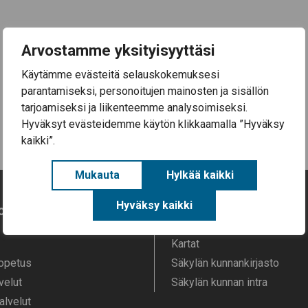
Arvostamme yksityisyyttäsi
Käytämme evästeitä selauskokemuksesi
parantamiseksi, personoitujen mainosten ja sisällön
tarjoamiseksi ja liikenteemme analysoimiseksi.
Hyväksyt evästeidemme käytön klikkaamalla ”Hyväksy
kaikki”.
Mukauta
Hylkää kaikki
Hyväksy kaikki
o
Oikopolut
Kartat
 opetus
Säkylän kunnankirjasto
velut
Säkylän kunnan intra
alvelut