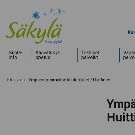
Kar
Kunta­
Kasvatus ja
Tekniset
Vapaa
info
opetus
palvelut
palve
Etusivu
/
Ympäristötoimiston kuulutukset / Huittinen
Ympär
Huitt