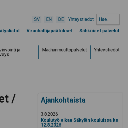
Hae
SV
EN
DE
Yhteystiedot
hakusanalla:
ityslistat
Viranhaltijapäätökset
Sähköiset palvelut
invointi ja
Maahanmuuttopalvelut
Yhteystiedot
rveys
t /
Ajankohtaista
3.8.2026
Koulutyö alkaa Säkylän kouluissa ke
12.8.2026