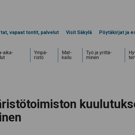
tat, vapaat tontit, palvelut
Visit Säkylä
Pöytäkirjat ja es
-aika­
Ympä­
Mat­
Työ ja yrittä­
Hyv
lut
ristö
kailu
minen
te
istötoimiston kuulutukse
inen