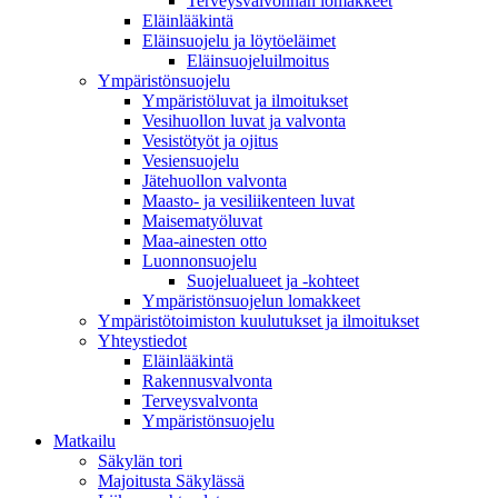
Terveysvalvonnan lomakkeet
Eläinlääkintä
Eläinsuojelu ja löytöeläimet
Eläinsuojeluilmoitus
Ympäristönsuojelu
Ympäristöluvat ja ilmoitukset
Vesihuollon luvat ja valvonta
Vesistötyöt ja ojitus
Vesiensuojelu
Jätehuollon valvonta
Maasto- ja vesiliikenteen luvat
Maisematyöluvat
Maa-ainesten otto
Luonnonsuojelu
Suojelualueet ja -kohteet
Ympäristönsuojelun lomakkeet
Ympäristötoimiston kuulutukset ja ilmoitukset
Yhteystiedot
Eläinlääkintä
Rakennusvalvonta
Terveysvalvonta
Ympäristönsuojelu
Mat­kailu
Säkylän tori
Majoitusta Säkylässä