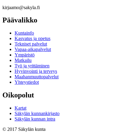
kirjaamo@sakyla.fi
Päävalikko
Kunta­info
Kasvatus ja opetus
Tekniset palvelut
Vapaa-aika­palvelut
Ympä­ristö
Mat­kailu
Työ ja yrittä­minen
Hyvinvointi ja terveys
Maahanmuuttopalvelut
Yhteystiedot
Oikopolut
Kartat
Säkylän kunnankirjasto
Säkylän kunnan intra
© 2017 Säkylän kunta