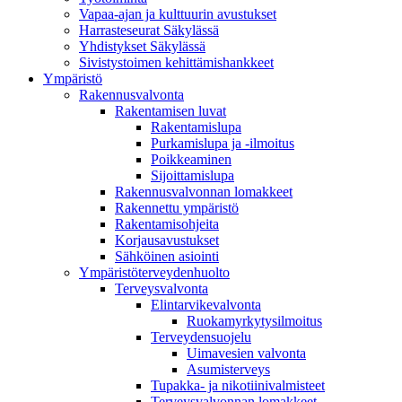
Vapaa-ajan ja kulttuurin avustukset
Harrasteseurat Säkylässä
Yhdistykset Säkylässä
Sivistystoimen kehittämishankkeet
Ympä­ristö
Rakennusvalvonta
Rakentamisen luvat
Rakentamislupa
Purkamislupa ja -ilmoitus
Poikkeaminen
Sijoittamislupa
Rakennusvalvonnan lomakkeet
Rakennettu ympäristö
Rakentamisohjeita
Korjausavustukset
Sähköinen asiointi
Ympäristöterveydenhuolto
Terveysvalvonta
Elintarvikevalvonta
Ruokamyrkytysilmoitus
Terveydensuojelu
Uimavesien valvonta
Asumisterveys
Tupakka- ja nikotiinivalmisteet
Terveysvalvonnan lomakkeet