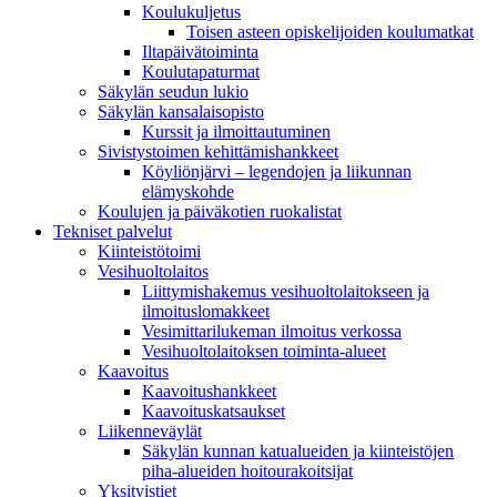
Koulukuljetus
Toisen asteen opiskelijoiden koulumatkat
Iltapäivätoiminta
Koulutapaturmat
Säkylän seudun lukio
Säkylän kansalaisopisto
Kurssit ja ilmoittautuminen
Sivistystoimen kehittämishankkeet
Köyliönjärvi – legendojen ja liikunnan
elämyskohde
Koulujen ja päiväkotien ruokalistat
Tekniset palvelut
Kiinteistötoimi
Vesihuoltolaitos
Liittymishakemus vesihuoltolaitokseen ja
ilmoituslomakkeet
Vesimittarilukeman ilmoitus verkossa
Vesihuoltolaitoksen toiminta-alueet
Kaavoitus
Kaavoitushankkeet
Kaavoituskatsaukset
Liikenneväylät
Säkylän kunnan katualueiden ja kiinteistöjen
piha-alueiden hoitourakoitsijat
Yksityistiet