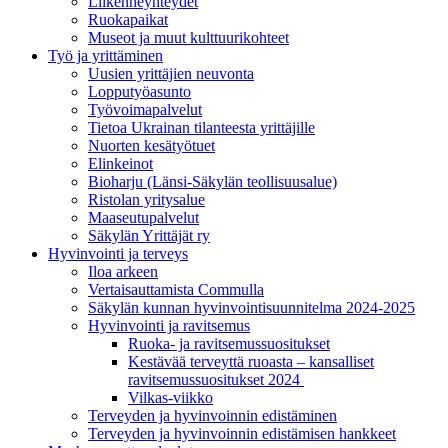
Liikenneyhteydet
Ruokapaikat
Museot ja muut kulttuurikohteet
Työ ja yrittä­minen
Uusien yrittäjien neuvonta
Lopputyöasunto
Työvoimapalvelut
Tietoa Ukrainan tilanteesta yrittäjille
Nuorten kesätyötuet
Elinkeinot
Bioharju (Länsi-Säkylän teollisuusalue)
Ristolan yritysalue
Maaseutupalvelut
Säkylän Yrittäjät ry
Hyvinvointi ja terveys
Iloa arkeen
Vertaisauttamista Commulla
Säkylän kunnan hyvinvointisuunnitelma 2024-2025
Hyvinvointi ja ravitsemus
Ruoka- ja ravitsemussuositukset
Kestävää terveyttä ruoasta – kansalliset
ravitsemussuositukset 2024
Vilkas-viikko
Terveyden ja hyvinvoinnin edistäminen
Terveyden ja hyvinvoinnin edistämisen hankkeet