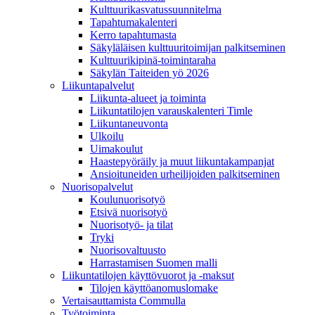
Kulttuurikasvatussuunnitelma
Tapahtumakalenteri
Kerro tapahtumasta
Säkyläläisen kulttuuritoimijan palkitseminen
Kulttuurikipinä-toimintaraha
Säkylän Taiteiden yö 2026
Liikuntapalvelut
Liikunta-alueet ja toiminta
Liikuntatilojen varauskalenteri Timle
Liikuntaneuvonta
Ulkoilu
Uimakoulut
Haastepyöräily ja muut liikuntakampanjat
Ansioituneiden urheilijoiden palkitseminen
Nuorisopalvelut
Koulunuorisotyö
Etsivä nuorisotyö
Nuorisotyö- ja tilat
Tryki
Nuorisovaltuusto
Harrastamisen Suomen malli
Liikuntatilojen käyttövuorot ja -maksut
Tilojen käyttöanomuslomake
Vertaisauttamista Commulla
Työtoiminta