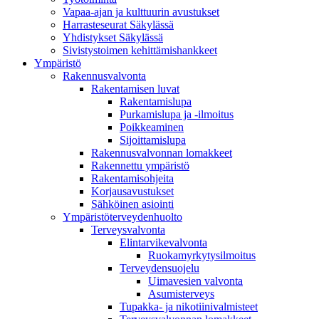
Vapaa-ajan ja kulttuurin avustukset
Harrasteseurat Säkylässä
Yhdistykset Säkylässä
Sivistystoimen kehittämishankkeet
Ympä­ristö
Rakennusvalvonta
Rakentamisen luvat
Rakentamislupa
Purkamislupa ja -ilmoitus
Poikkeaminen
Sijoittamislupa
Rakennusvalvonnan lomakkeet
Rakennettu ympäristö
Rakentamisohjeita
Korjausavustukset
Sähköinen asiointi
Ympäristöterveydenhuolto
Terveysvalvonta
Elintarvikevalvonta
Ruokamyrkytysilmoitus
Terveydensuojelu
Uimavesien valvonta
Asumisterveys
Tupakka- ja nikotiinivalmisteet