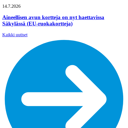
14.7.2026
Aineellisen avun kortteja on nyt haettavissa
Säkylässä (EU-ruokakortteja)
Kaikki uutiset