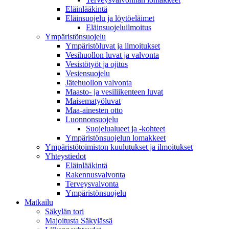
Eläinlääkintä
Eläinsuojelu ja löytöeläimet
Eläinsuojeluilmoitus
Ympäristönsuojelu
Ympäristöluvat ja ilmoitukset
Vesihuollon luvat ja valvonta
Vesistötyöt ja ojitus
Vesiensuojelu
Jätehuollon valvonta
Maasto- ja vesiliikenteen luvat
Maisematyöluvat
Maa-ainesten otto
Luonnonsuojelu
Suojelualueet ja -kohteet
Ympäristönsuojelun lomakkeet
Ympäristötoimiston kuulutukset ja ilmoitukset
Yhteystiedot
Eläinlääkintä
Rakennusvalvonta
Terveysvalvonta
Ympäristönsuojelu
Mat­kailu
Säkylän tori
Majoitusta Säkylässä