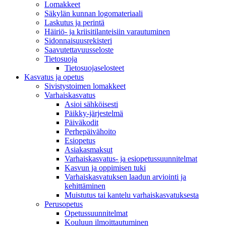
Lomakkeet
Säkylän kunnan logomateriaali
Laskutus ja perintä
Häiriö- ja kriisitilanteisiin varautuminen
Sidonnaisuusrekisteri
Saavutettavuusseloste
Tietosuoja
Tietosuojaselosteet
Kasvatus ja opetus
Sivistystoimen lomakkeet
Varhaiskasvatus
Asioi sähköisesti
Päikky-järjestelmä
Päiväkodit
Perhepäivähoito
Esiopetus
Asiakasmaksut
Varhaiskasvatus- ja esiopetussuunnitelmat
Kasvun ja oppimisen tuki
Varhaiskasvatuksen laadun arviointi ja
kehittäminen
Muistutus tai kantelu varhaiskasvatuksesta
Perusopetus
Opetussuunnitelmat
Kouluun ilmoittautuminen