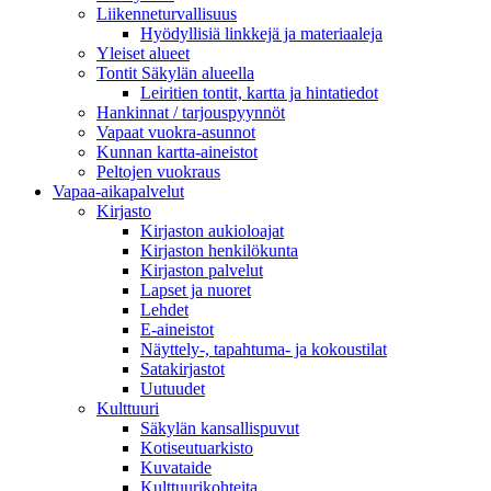
Liikenneturvallisuus
Hyödyllisiä linkkejä ja materiaaleja
Yleiset alueet
Tontit Säkylän alueella
Leiritien tontit, kartta ja hintatiedot
Hankinnat / tarjouspyynnöt
Vapaat vuokra-asunnot
Kunnan kartta-aineistot
Peltojen vuokraus
Vapaa-aika­palvelut
Kirjasto
Kirjaston aukioloajat
Kirjaston henkilökunta
Kirjaston palvelut
Lapset ja nuoret
Lehdet
E-aineistot
Näyttely-, tapahtuma- ja kokoustilat
Satakirjastot
Uutuudet
Kulttuuri
Säkylän kansallispuvut
Kotiseutuarkisto
Kuvataide
Kulttuurikohteita