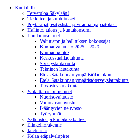
Kunta­info
Tervetuloa Säkylään!
Tiedotteet ja kuulutukset
Pöytäkirjat, esityslistat ja viranhaltijapäätökset
Hallinto, talous ja kuntakonserni
Luottamuselimet
Valtuuston ja hallituksen kokousajat
Kunnanvaltuusto 2025 – 2029
Kunnanhallitus
Keskusvaalilautakunta
Sivistyslautakunta
Tekninen lautakunta
Etelä-Satakunnan ympäristölautakunta
Etelä-Satakunnan ympäristöterveyslautakunta
Tarkastuslautakunta
Vaikuttamistoimielimet
Nuorisovaltuusto
Vammaisneuvosto
Ikääntyvien neuvosto
Työryhmät
Valtuusto- ja kuntalaisaloitteet
Elinkeinorakenne
Jätehuolto
Kelan etäpalvelupiste