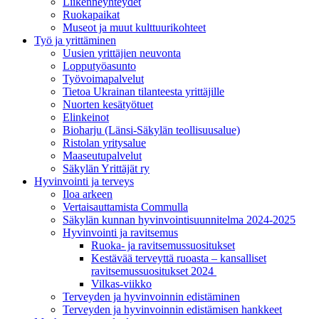
Liikenneyhteydet
Ruokapaikat
Museot ja muut kulttuurikohteet
Työ ja yrittä­minen
Uusien yrittäjien neuvonta
Lopputyöasunto
Työvoimapalvelut
Tietoa Ukrainan tilanteesta yrittäjille
Nuorten kesätyötuet
Elinkeinot
Bioharju (Länsi-Säkylän teollisuusalue)
Ristolan yritysalue
Maaseutupalvelut
Säkylän Yrittäjät ry
Hyvinvointi ja terveys
Iloa arkeen
Vertaisauttamista Commulla
Säkylän kunnan hyvinvointisuunnitelma 2024-2025
Hyvinvointi ja ravitsemus
Ruoka- ja ravitsemussuositukset
Kestävää terveyttä ruoasta – kansalliset
ravitsemussuositukset 2024
Vilkas-viikko
Terveyden ja hyvinvoinnin edistäminen
Terveyden ja hyvinvoinnin edistämisen hankkeet