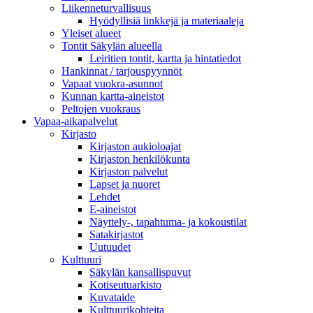
Liikenneturvallisuus
Hyödyllisiä linkkejä ja materiaaleja
Yleiset alueet
Tontit Säkylän alueella
Leiritien tontit, kartta ja hintatiedot
Hankinnat / tarjouspyynnöt
Vapaat vuokra-asunnot
Kunnan kartta-aineistot
Peltojen vuokraus
Vapaa-aika­palvelut
Kirjasto
Kirjaston aukioloajat
Kirjaston henkilökunta
Kirjaston palvelut
Lapset ja nuoret
Lehdet
E-aineistot
Näyttely-, tapahtuma- ja kokoustilat
Satakirjastot
Uutuudet
Kulttuuri
Säkylän kansallispuvut
Kotiseutuarkisto
Kuvataide
Kulttuurikohteita