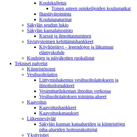
Koulukuljetus
Toisen asteen opiskelijoiden koulumatkat
Iltapäivätoiminta
Koulutapaturmat
Säkylän seudun lukio
Säkylän kansalaisopisto
Kurssit ja ilmoittautuminen
Sivistystoimen kehittämishankkeet
Köyliönjärvi – legendojen ja liikunnan
elämyskohde
Koulujen ja päiväkotien ruokalistat
Tekniset palvelut
Kiinteistötoimi
Vesihuoltolaitos
Liittymishakemus vesihuoltolaitokseen ja
ilmoituslomakkeet
Vesimittarilukeman ilmoitus verkossa
Vesihuoltolaitoksen toiminta-alueet
Kaavoitus
Kaavoitushankkeet
Kaavoituskatsaukset
Liikenneväylät
Säkylän kunnan katualueiden ja kiinteistöjen
piha-alueiden hoitourakoitsijat
Yksityistiet