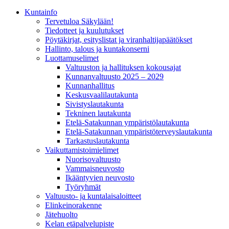
Kunta­info
Tervetuloa Säkylään!
Tiedotteet ja kuulutukset
Pöytäkirjat, esityslistat ja viranhaltijapäätökset
Hallinto, talous ja kuntakonserni
Luottamuselimet
Valtuuston ja hallituksen kokousajat
Kunnanvaltuusto 2025 – 2029
Kunnanhallitus
Keskusvaalilautakunta
Sivistyslautakunta
Tekninen lautakunta
Etelä-Satakunnan ympäristölautakunta
Etelä-Satakunnan ympäristöterveyslautakunta
Tarkastuslautakunta
Vaikuttamistoimielimet
Nuorisovaltuusto
Vammaisneuvosto
Ikääntyvien neuvosto
Työryhmät
Valtuusto- ja kuntalaisaloitteet
Elinkeinorakenne
Jätehuolto
Kelan etäpalvelupiste