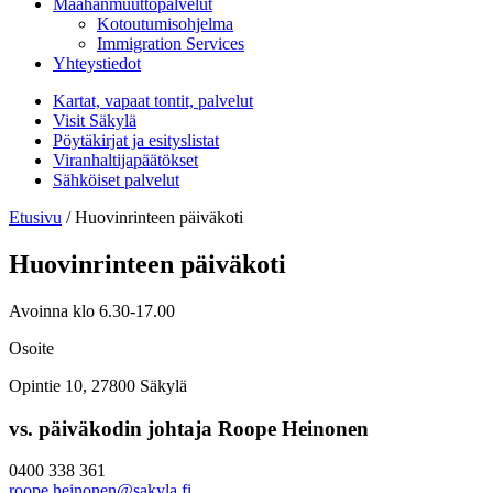
Maahanmuuttopalvelut
Kotoutumisohjelma
Immigration Services
Yhteystiedot
Kartat, vapaat tontit, palvelut
Visit Säkylä
Pöytäkirjat ja esityslistat
Viranhaltijapäätökset
Sähköiset palvelut
Etusivu
/
Huovinrinteen päiväkoti
Huovinrinteen päiväkoti
Avoinna klo 6.30-17.00
Osoite
Opintie 10, 27800 Säkylä
vs. päiväkodin johtaja Roope Heinonen
0400 338 361
roope.heinonen@sakyla.fi