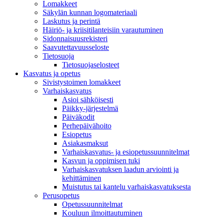
Lomakkeet
Säkylän kunnan logomateriaali
Laskutus ja perintä
Häiriö- ja kriisitilanteisiin varautuminen
Sidonnaisuusrekisteri
Saavutettavuusseloste
Tietosuoja
Tietosuojaselosteet
Kasvatus ja opetus
Sivistystoimen lomakkeet
Varhaiskasvatus
Asioi sähköisesti
Päikky-järjestelmä
Päiväkodit
Perhepäivähoito
Esiopetus
Asiakasmaksut
Varhaiskasvatus- ja esiopetussuunnitelmat
Kasvun ja oppimisen tuki
Varhaiskasvatuksen laadun arviointi ja
kehittäminen
Muistutus tai kantelu varhaiskasvatuksesta
Perusopetus
Opetussuunnitelmat
Kouluun ilmoittautuminen