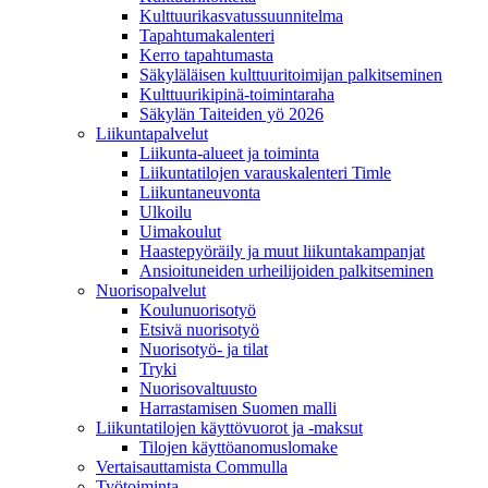
Kulttuurikasvatussuunnitelma
Tapahtumakalenteri
Kerro tapahtumasta
Säkyläläisen kulttuuritoimijan palkitseminen
Kulttuurikipinä-toimintaraha
Säkylän Taiteiden yö 2026
Liikuntapalvelut
Liikunta-alueet ja toiminta
Liikuntatilojen varauskalenteri Timle
Liikuntaneuvonta
Ulkoilu
Uimakoulut
Haastepyöräily ja muut liikuntakampanjat
Ansioituneiden urheilijoiden palkitseminen
Nuorisopalvelut
Koulunuorisotyö
Etsivä nuorisotyö
Nuorisotyö- ja tilat
Tryki
Nuorisovaltuusto
Harrastamisen Suomen malli
Liikuntatilojen käyttövuorot ja -maksut
Tilojen käyttöanomuslomake
Vertaisauttamista Commulla
Työtoiminta