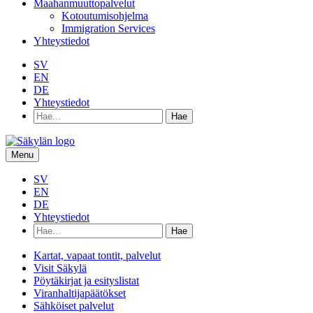
Maahanmuuttopalvelut
Kotoutumisohjelma
Immigration Services
Yhteystiedot
SV
EN
DE
Yhteystiedot
Hae
hakusanalla:
Menu
SV
EN
DE
Yhteystiedot
Hae
hakusanalla:
Kartat, vapaat tontit, palvelut
Visit Säkylä
Pöytäkirjat ja esityslistat
Viranhaltijapäätökset
Sähköiset palvelut