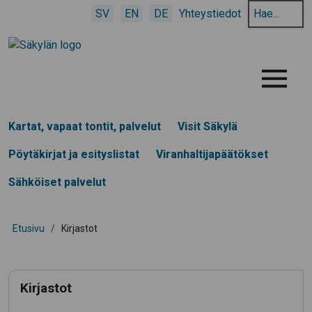
Hae
SV
EN
DE
Yhteystiedot
hakusanalla:
Menu
Kartat, vapaat tontit, palvelut
Visit Säkylä
Pöytäkirjat ja esityslistat
Viranhaltijapäätökset
Sähköiset palvelut
Etusivu
/
Kirjastot
Kirjastot