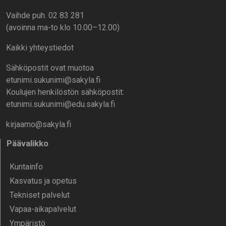
Vaihde puh. 02 83 281
(avoinna ma-to klo 10.00–12.00)
Kaikki yhteystiedot
Sähköpostit ovat muotoa
etunimi.sukunimi@sakyla.fi
Koulujen henkilöstön sähköpostit:
etunimi.sukunimi@edu.sakyla.fi
kirjaamo@sakyla.fi
Päävalikko
Kunta­info
Kasvatus ja opetus
Tekniset palvelut
Vapaa-aika­palvelut
Ympä­ristö