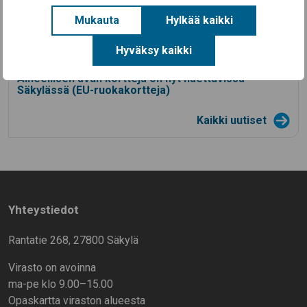
Koulutyö alkaa Säkylän kouluissa ke 12.8.2026
Mukauta
Hylkää kaikki
28.7.2026
Säkylän Taiteiden yö 2026
Hyväksy kaikki
14.7.2026
Aineellisen avun kortteja on nyt haettavissa
Säkylässä (EU-ruokakortteja)
Kaikki uutiset
Yhteystiedot
Rantatie 268, 27800 Säkylä
Virasto on avoinna
ma-pe klo 9.00–15.00
Opaskartta viraston alueesta