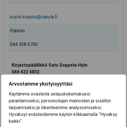
koylio.kirjasto@sakyla.fi
Puhelin
044 438 6700
Kirjastopäällikkö Satu Soppela-Hyle
044 422 4832
satu.soppela-hyle@sakyla.fi
Arvostamme yksityisyyttäsi
Käytämme evästeitä selauskokemuksesi
parantamiseksi, personoitujen mainosten ja sisällön
tarjoamiseksi ja liikenteemme analysoimiseksi.
Ajankohtaista
Hyväksyt evästeidemme käytön klikkaamalla ”Hyväksy
kaikki”.
3.8.2026