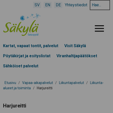
Hae
SV
EN
DE
Yhteystiedot
hakusanalla:
Menu
Kartat, vapaat tontit, palvelut
Visit Säkylä
Pöytäkirjat ja esityslistat
Viranhaltijapäätökset
Sähköiset palvelut
Etusivu
/
Vapaa-aikapalvelut
/
Liikuntapalvelut
/
Liikunta-
alueet ja toiminta
/
Harjureitti
Harjureitti