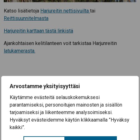
Katso lisätietoja
Harjureitin nettisivuilta
tai
Reittisuunnitelmasta
Harjureitin karttaan tästä linkistä
Ajankohtaisen kelitilanteen voit tarkistaa Harjunreitin
latukamerasta.
Arvostamme yksityisyyttäsi
Ajankohtaista
Käytämme evästeitä selauskokemuksesi
parantamiseksi, personoitujen mainosten ja sisällön
3.8.2026
tarjoamiseksi ja liikenteemme analysoimiseksi.
Koulutyö alkaa Säkylän kouluissa ke 12.8.2026
Hyväksyt evästeidemme käytön klikkaamalla ”Hyväksy
28.7.2026
kaikki”.
Säkylän Taiteiden yö 2026