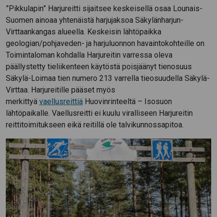
”Pikkulapin” Harjureitti sijaitsee keskeisellä osaa Lounais-
Suomen ainoaa yhtenäistä harjujaksoa Säkylänharjun-
Virttaankangas alueella. Keskeisin lähtöpaikka
geologian/pohjaveden- ja harjuluonnon havaintokohteille on
Toimintaloman kohdalla Harjureitin varressa oleva
päällystetty tieliikenteen käytöstä poisjäänyt tienosuus
Säkylä-Loimaa tien numero 213 varrella tieosuudella Säkylä-
Virttaa. Harjureitille pääset myös
merkittyä
vaellusreittiä
Huovinrinteeltä – Isosuon
lähtöpaikalle. Vaellusreitti ei kuulu viralliseen Harjureitin
reittitoimitukseen eikä reitillä ole talvikunnossapitoa.