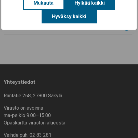
14.7.2026
Mukauta
Hylkää kaikki
Aineellisen avun kortteja on nyt haettavissa
Säkylässä (EU-ruokakortteja)
Hyväksy kaikki
Kaikki uutiset
Yhteystiedot
Rantatie 268, 27800 Säkylä
Virasto on avoinna
ma-pe klo 9.00–15.00
Opaskartta viraston alueesta
Vaihde puh. 02 83 281