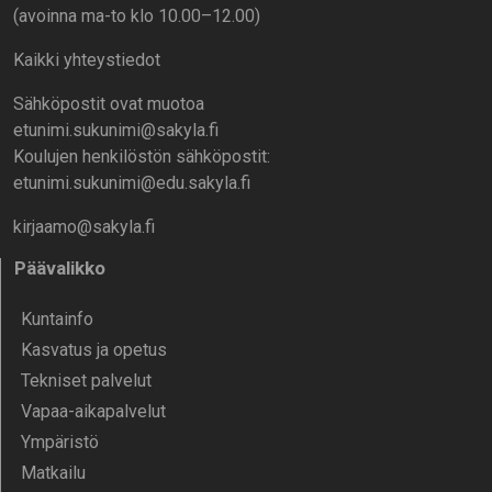
(avoinna ma-to klo 10.00–12.00)
Kaikki yhteystiedot
Sähköpostit ovat muotoa
etunimi.sukunimi@sakyla.fi
Koulujen henkilöstön sähköpostit:
etunimi.sukunimi@edu.sakyla.fi
kirjaamo@sakyla.fi
Päävalikko
Kunta­info
Kasvatus ja opetus
Tekniset palvelut
Vapaa-aika­palvelut
Ympä­ristö
Mat­kailu