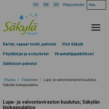
Hae
SV
EN
DE
Yhteystiedot
hakusanalla:
Menu
Kartat, vapaat tontit, palvelut
Visit Säkylä
Pöytäkirjat ja esityslistat
Viranhaltijapäätökset
Sähköiset palvelut
Etusivu
/
Tiedotteet
/
Lupa- ja valvontaviraston kuulutus;
Säkylän biokaasulaitos
Lupa- ja valvontaviraston kuulutus; Säkylän
biokaasulaitos