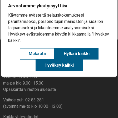
Aineellisen avun kortteja on nyt haettavissa
Arvostamme yksityisyyttäsi
Säkylässä (EU-ruokakortteja)
Käytämme evästeitä selauskokemuksesi
Kaikki uutiset
parantamiseksi, personoitujen mainosten ja sisällön
tarjoamiseksi ja liikenteemme analysoimiseksi.
Hyväksyt evästeidemme käytön klikkaamalla ”Hyväksy
kaikki”.
Mukauta
Hylkää kaikki
Yhteystiedot
Hyväksy kaikki
Rantatie 268, 27800 Säkylä
Virasto on avoinna
ma-pe klo 9.00–15.00
Opaskartta viraston alueesta
Vaihde puh. 02 83 281
(avoinna ma-to klo 10.00–12.00)
Kaikki yhteystiedot