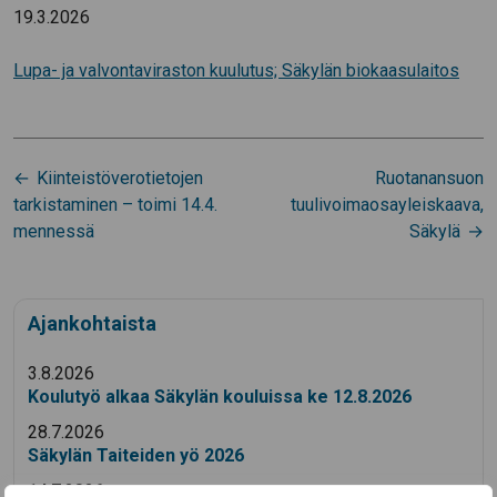
19.3.2026
Lupa- ja valvontaviraston kuulutus; Säkylän biokaasulaitos
Artikkelien
Kiinteistöverotietojen
Ruotanansuon
selaus
tarkistaminen – toimi 14.4.
tuulivoimaosayleiskaava,
mennessä
Säkylä
Ajankohtaista
3.8.2026
Koulutyö alkaa Säkylän kouluissa ke 12.8.2026
28.7.2026
Säkylän Taiteiden yö 2026
14.7.2026