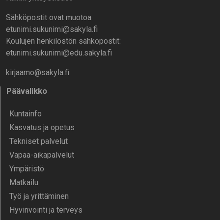
Sähköpostit ovat muotoa
etunimi.sukunimi@sakyla.fi
Koulujen henkilöstön sähköpostit:
etunimi.sukunimi@edu.sakyla.fi
kirjaamo@sakyla.fi
Päävalikko
Kunta­info
Kasvatus ja opetus
Tekniset palvelut
Vapaa-aika­palvelut
Ympä­ristö
Mat­kailu
Työ ja yrittä­minen
Hyvinvointi ja terveys