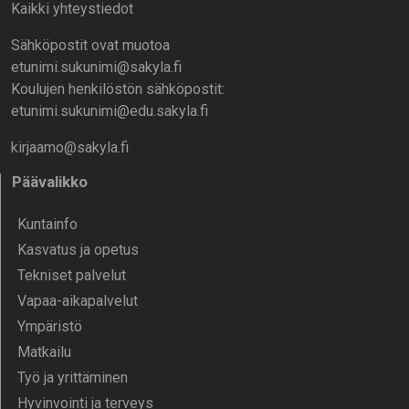
Kaikki yhteystiedot
Sähköpostit ovat muotoa
etunimi.sukunimi@sakyla.fi
Koulujen henkilöstön sähköpostit:
etunimi.sukunimi@edu.sakyla.fi
kirjaamo@sakyla.fi
Päävalikko
Kunta­info
Kasvatus ja opetus
Tekniset palvelut
Vapaa-aika­palvelut
Ympä­ristö
Mat­kailu
Työ ja yrittä­minen
Hyvinvointi ja terveys