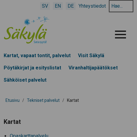
Hae
SV
EN
DE
Yhteystiedot
hakusanalla:
Menu
Kartat, vapaat tontit, palvelut
Visit Säkylä
Pöytäkirjat ja esityslistat
Viranhaltijapäätökset
Sähköiset palvelut
Etusivu
/
Tekniset palvelut
/
Kartat
Kartat
Opaskarttapalvelu