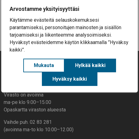
Arvostamme yksityisyyttäsi
Kaikki uutiset
Käytämme evästeitä selauskokemuksesi
parantamiseksi, personoitujen mainosten ja sisällön
tarjoamiseksi ja liikenteemme analysoimiseksi.
Hyväksyt evästeidemme käytön klikkaamalla ”Hyväksy
kaikki”.
Mukauta
Hylkää kaikki
Yhteystiedot
Hyväksy kaikki
Rantatie 268, 27800 Säkylä
Virasto on avoinna
ma-pe klo 9.00–15.00
Opaskartta viraston alueesta
Vaihde puh. 02 83 281
(avoinna ma-to klo 10.00–12.00)