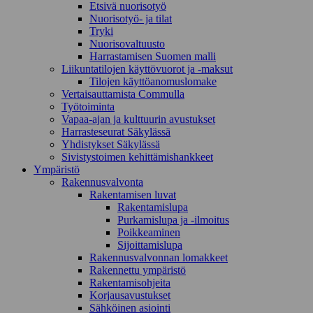
Etsivä nuorisotyö
Nuorisotyö- ja tilat
Tryki
Nuorisovaltuusto
Harrastamisen Suomen malli
Liikuntatilojen käyttövuorot ja -maksut
Tilojen käyttöanomuslomake
Vertaisauttamista Commulla
Työtoiminta
Vapaa-ajan ja kulttuurin avustukset
Harrasteseurat Säkylässä
Yhdistykset Säkylässä
Sivistystoimen kehittämishankkeet
Ympä­ristö
Rakennusvalvonta
Rakentamisen luvat
Rakentamislupa
Purkamislupa ja -ilmoitus
Poikkeaminen
Sijoittamislupa
Rakennusvalvonnan lomakkeet
Rakennettu ympäristö
Rakentamisohjeita
Korjausavustukset
Sähköinen asiointi