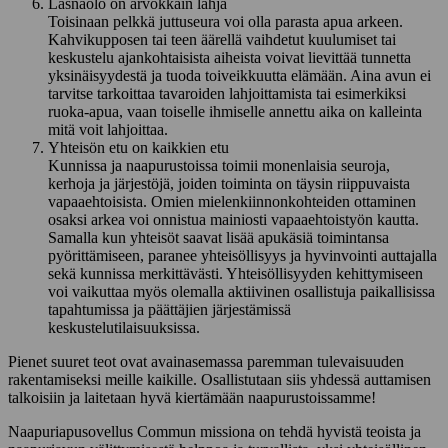
Läsnäolo on arvokkain lahja
Toisinaan pelkkä juttuseura voi olla parasta apua arkeen.
Kahvikupposen tai teen äärellä vaihdetut kuulumiset tai
keskustelu ajankohtaisista aiheista voivat lievittää tunnetta
yksinäisyydestä ja tuoda toiveikkuutta elämään. Aina avun ei
tarvitse tarkoittaa tavaroiden lahjoittamista tai esimerkiksi
ruoka-apua, vaan toiselle ihmiselle annettu aika on kalleinta
mitä voit lahjoittaa.
Yhteisön etu on kaikkien etu
Kunnissa ja naapurustoissa toimii monenlaisia seuroja,
kerhoja ja järjestöjä, joiden toiminta on täysin riippuvaista
vapaaehtoisista. Omien mielenkiinnonkohteiden ottaminen
osaksi arkea voi onnistua mainiosti vapaaehtoistyön kautta.
Samalla kun yhteisöt saavat lisää apukäsiä toimintansa
pyörittämiseen, paranee yhteisöllisyys ja hyvinvointi auttajalla
sekä kunnissa merkittävästi. Yhteisöllisyyden kehittymiseen
voi vaikuttaa myös olemalla aktiivinen osallistuja paikallisissa
tapahtumissa ja päättäjien järjestämissä
keskustelutilaisuuksissa.
Pienet suuret teot ovat avainasemassa paremman tulevaisuuden
rakentamiseksi meille kaikille. Osallistutaan siis yhdessä auttamisen
talkoisiin ja laitetaan hyvä kiertämään naapurustoissamme!
Naapuriapusovellus Commun missiona on tehdä hyvistä teoista ja