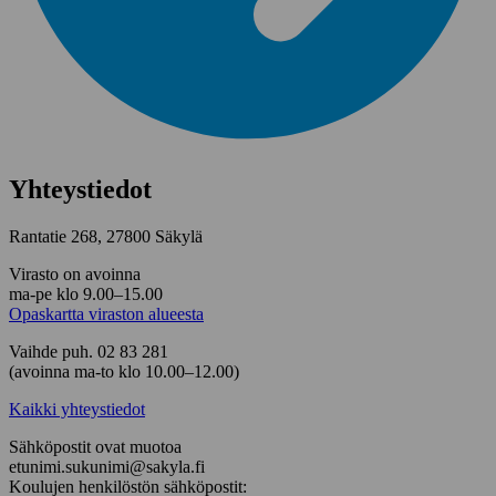
Yhteystiedot
Rantatie 268, 27800 Säkylä
Virasto on avoinna
ma-pe klo 9.00–15.00
Opaskartta viraston alueesta
Vaihde puh. 02 83 281
(avoinna ma-to klo 10.00–12.00)
Kaikki yhteystiedot
Sähköpostit ovat muotoa
etunimi.sukunimi@sakyla.fi
Koulujen henkilöstön sähköpostit: