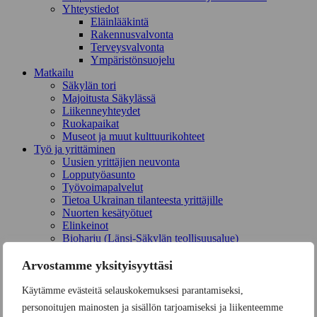
Yhteystiedot
Eläinlääkintä
Rakennusvalvonta
Terveysvalvonta
Ympäristönsuojelu
Mat­kailu
Säkylän tori
Majoitusta Säkylässä
Liikenneyhteydet
Ruokapaikat
Museot ja muut kulttuurikohteet
Työ ja yrittä­minen
Uusien yrittäjien neuvonta
Lopputyöasunto
Työvoimapalvelut
Tietoa Ukrainan tilanteesta yrittäjille
Nuorten kesätyötuet
Elinkeinot
Bioharju (Länsi-Säkylän teollisuusalue)
Ristolan yritysalue
Maaseutupalvelut
Arvostamme yksityisyyttäsi
Säkylän Yrittäjät ry
Hyvinvointi ja terveys
Käytämme evästeitä selauskokemuksesi parantamiseksi,
Iloa arkeen
personoitujen mainosten ja sisällön tarjoamiseksi ja liikenteemme
Vertaisauttamista Commulla