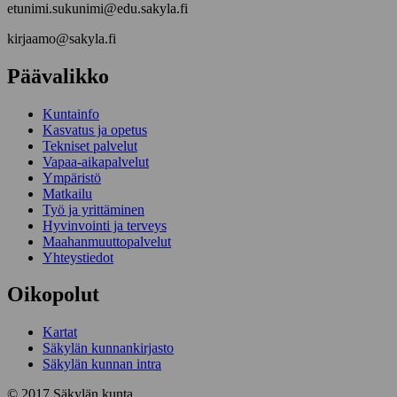
etunimi.sukunimi@edu.sakyla.fi
kirjaamo@sakyla.fi
Päävalikko
Kunta­info
Kasvatus ja opetus
Tekniset palvelut
Vapaa-aika­palvelut
Ympä­ristö
Mat­kailu
Työ ja yrittä­minen
Hyvinvointi ja terveys
Maahanmuuttopalvelut
Yhteystiedot
Oikopolut
Kartat
Säkylän kunnankirjasto
Säkylän kunnan intra
© 2017 Säkylän kunta