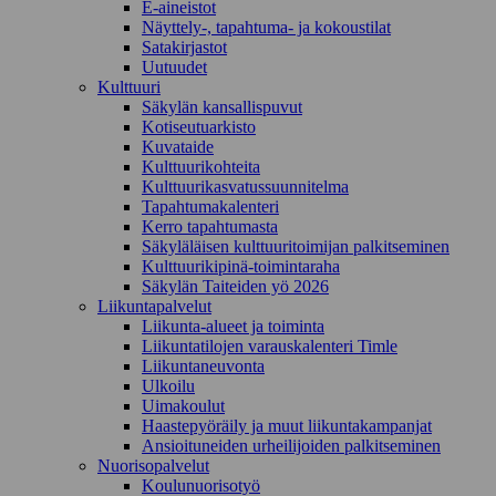
E-aineistot
Näyttely-, tapahtuma- ja kokoustilat
Satakirjastot
Uutuudet
Kulttuuri
Säkylän kansallispuvut
Kotiseutuarkisto
Kuvataide
Kulttuurikohteita
Kulttuurikasvatussuunnitelma
Tapahtumakalenteri
Kerro tapahtumasta
Säkyläläisen kulttuuritoimijan palkitseminen
Kulttuurikipinä-toimintaraha
Säkylän Taiteiden yö 2026
Liikuntapalvelut
Liikunta-alueet ja toiminta
Liikuntatilojen varauskalenteri Timle
Liikuntaneuvonta
Ulkoilu
Uimakoulut
Haastepyöräily ja muut liikuntakampanjat
Ansioituneiden urheilijoiden palkitseminen
Nuorisopalvelut
Koulunuorisotyö