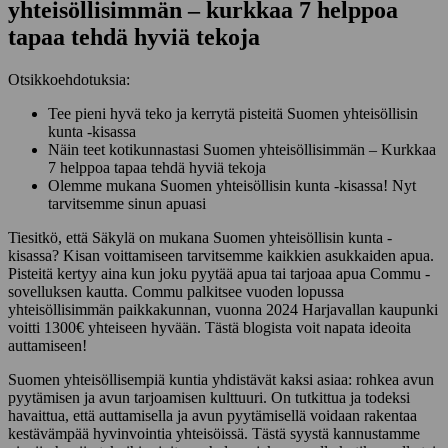
yhteisöllisimmän – kurkkaa 7 helppoa
tapaa tehdä hyviä tekoja
Otsikkoehdotuksia:
Tee pieni hyvä teko ja kerrytä pisteitä Suomen yhteisöllisin
kunta -kisassa
Näin teet kotikunnastasi Suomen yhteisöllisimmän – Kurkkaa
7 helppoa tapaa tehdä hyviä tekoja
Olemme mukana Suomen yhteisöllisin kunta -kisassa! Nyt
tarvitsemme sinun apuasi
Tiesitkö, että Säkylä on mukana Suomen yhteisöllisin kunta -
kisassa? Kisan voittamiseen tarvitsemme kaikkien asukkaiden apua.
Pisteitä kertyy aina kun joku pyytää apua tai tarjoaa apua Commu -
sovelluksen kautta. Commu palkitsee vuoden lopussa
yhteisöllisimmän paikkakunnan, vuonna 2024 Harjavallan kaupunki
voitti 1300€ yhteiseen hyvään. Tästä blogista voit napata ideoita
auttamiseen!
Suomen yhteisöllisempiä kuntia yhdistävät kaksi asiaa: rohkea avun
pyytämisen ja avun tarjoamisen kulttuuri. On tutkittua ja todeksi
havaittua, että auttamisella ja avun pyytämisellä voidaan rakentaa
kestävämpää hyvinvointia yhteisöissä. Tästä syystä kannustamme