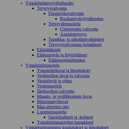
Ympäristöterveydenhuolto
Terveysvalvonta
Elintarvikevalvonta
Ruokamyrkytysilmoitus
Terveydensuojelu
Uimavesien valvonta
Asumisterveys
Tupakka- ja nikotiinivalmisteet
Terveysvalvonnan lomakkeet
Eläinlääkintä
Eläinsuojelu ja löytöeläimet
Eläinsuojeluilmoitus
Ympäristönsuojelu
Ympäristöluvat ja ilmoitukset
Vesihuollon luvat ja valvonta
Vesistötyöt ja ojitus
Vesiensuojelu
Jätehuollon valvonta
Maasto- ja vesiliikenteen luvat
Maisematyöluvat
Maa-ainesten otto
Luonnonsuojelu
Suojelualueet ja -kohteet
Ympäristönsuojelun lomakkeet
Ympäristötoimiston kuulutukset ja ilmoitukset