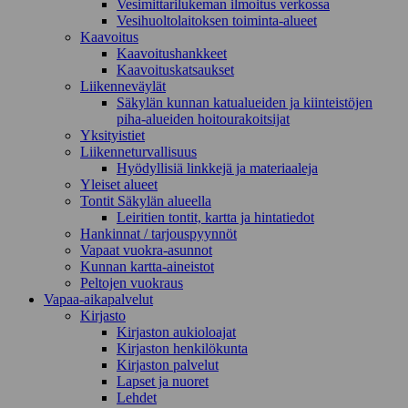
Vesimittarilukeman ilmoitus verkossa
Vesihuoltolaitoksen toiminta-alueet
Kaavoitus
Kaavoitushankkeet
Kaavoituskatsaukset
Liikenneväylät
Säkylän kunnan katualueiden ja kiinteistöjen
piha-alueiden hoitourakoitsijat
Yksityistiet
Liikenneturvallisuus
Hyödyllisiä linkkejä ja materiaaleja
Yleiset alueet
Tontit Säkylän alueella
Leiritien tontit, kartta ja hintatiedot
Hankinnat / tarjouspyynnöt
Vapaat vuokra-asunnot
Kunnan kartta-aineistot
Peltojen vuokraus
Vapaa-aika­palvelut
Kirjasto
Kirjaston aukioloajat
Kirjaston henkilökunta
Kirjaston palvelut
Lapset ja nuoret
Lehdet