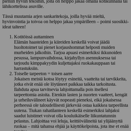
pieniin hyviin tekoihin, joita on helppo jakaa omalla kotikunnalla tai
lähikorttelissa asuville.
Tässä muutamia arjen sankaritekoja, joilla hyvää mieltä,
hyvinvointia ja toivoa on helppo jakaa ympärilleen – poimi suosikki-
ideat talteen!
Kotitöissä auttaminen
Elämän haasteiden ja kiireiden keskellä voivat jäädä
huoltotoimet tai pienet korjaushommat helposti muiden
murheiden jalkoihin. Tarjoa apuasi esimerkiksi ikkunoiden
pesussa, lampunvaihdossa, kirjahyllyn asennuksessa tai
tarjoudu kimppakyydin kuljettajaksi ruokakauppaan tai
harrastuksiin.
Toiselle tarpeeton = toisen aarre
Jokaisen meistä kotoa löytyy esineitä, vaatteita tai tarvikkeita,
jotka eivät enää ole löytäneet paikkaa taikka tarkoitusta.
Ilahduta apua tarvitsevia lahjoittamalla pois itsellesi
tarpeettomia asioita. Etenkin lasten ja nuorten vaatteet, kengät
ja urheiluvälineet käyvät nopeasti pieneksi, eikä jokaisessa
perheessä ole taloudellisesti järkevää ostaa kaikkea tarpeellista
uutena. Tiukan rahatilanteen keskellä esimerkiksi lahjaksi
saadut luistimet voivat olla kouluikäiselle liikuntatunnin
pelastus. Lahjoittaa voi leluja, keittiövälineitä tai ylijäänyttä
ruokaa – mitä tahansa ehjää ja käyttökelpoista, jota itse et enää