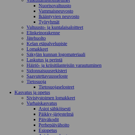
Vaikuttamistoimielimet
Nuorisovaltuusto
Vammaisneuvosto
Ikääntyvien neuvosto
Työryhmät
Valtuusto- ja kuntalaisaloitteet
Elinkeinorakenne
Jätehuolto
Kelan etäpalvelupiste
Lomakkeet
Säkylän kunnan logomateriaali
Laskutus ja perintä
Häiriö- ja kriisitilanteisiin varautuminen
Sidonnaisuusrekisteri
Saavutettavuusseloste
Tietosuoja
Tietosuojaselosteet
Kasvatus ja opetus
Sivistystoimen lomakkeet
Varhaiskasvatus
Asioi sähköisesti
Päikky-järjestelmä
Päiväkodit
Perhepäivähoito
Esiopetus