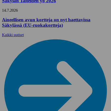
Säkylän Taiteiden yö 2026
14.7.2026
Aineellisen avun kortteja on nyt haettavissa
Säkylässä (EU-ruokakortteja)
Kaikki uutiset