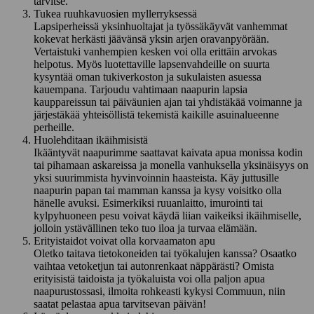
tarvitse.
Tukea ruuhkavuosien myllerryksessä
Lapsiperheissä yksinhuoltajat ja työssäkäyvät vanhemmat
kokevat herkästi jäävänsä yksin arjen oravanpyörään.
Vertaistuki vanhempien kesken voi olla erittäin arvokas
helpotus. Myös luotettaville lapsenvahdeille on suurta
kysyntää oman tukiverkoston ja sukulaisten asuessa
kauempana. Tarjoudu vahtimaan naapurin lapsia
kauppareissun tai päiväunien ajan tai yhdistäkää voimanne ja
järjestäkää yhteisöllistä tekemistä kaikille asuinalueenne
perheille.
Huolehditaan ikäihmisistä
Ikääntyvät naapurimme saattavat kaivata apua monissa kodin
tai pihamaan askareissa ja monella vanhuksella yksinäisyys on
yksi suurimmista hyvinvoinnin haasteista. Käy juttusille
naapurin papan tai mamman kanssa ja kysy voisitko olla
hänelle avuksi. Esimerkiksi ruuanlaitto, imurointi tai
kylpyhuoneen pesu voivat käydä liian vaikeiksi ikäihmiselle,
jolloin ystävällinen teko tuo iloa ja turvaa elämään.
Erityistaidot voivat olla korvaamaton apu
Oletko taitava tietokoneiden tai työkalujen kanssa? Osaatko
vaihtaa vetoketjun tai autonrenkaat näppärästi? Omista
erityisistä taidoista ja työkaluista voi olla paljon apua
naapurustossasi, ilmoita rohkeasti kykysi Commuun, niin
saatat pelastaa apua tarvitsevan päivän!