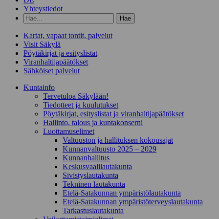
Yhteystiedot
Hae
hakusanalla:
Kartat, vapaat tontit, palvelut
Visit Säkylä
Pöytäkirjat ja esityslistat
Viranhaltijapäätökset
Sähköiset palvelut
Kunta­info
Tervetuloa Säkylään!
Tiedotteet ja kuulutukset
Pöytäkirjat, esityslistat ja viranhaltijapäätökset
Hallinto, talous ja kuntakonserni
Luottamuselimet
Valtuuston ja hallituksen kokousajat
Kunnanvaltuusto 2025 – 2029
Kunnanhallitus
Keskusvaalilautakunta
Sivistyslautakunta
Tekninen lautakunta
Etelä-Satakunnan ympäristölautakunta
Etelä-Satakunnan ympäristöterveyslautakunta
Tarkastuslautakunta