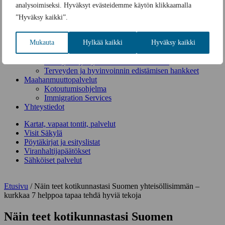
analysoimiseksi. Hyväksyt evästeidemme käytön klikkaamalla
Säkylän kunnan hyvinvointisuunnitelma 2024-2025
Hyvinvointi ja ravitsemus
”Hyväksy kaikki”.
Ruoka- ja ravitsemussuositukset
Kestävää terveyttä ruoasta – kansalliset
Mukauta
Hylkää kaikki
Hyväksy kaikki
ravitsemussuositukset 2024
Vilkas-viikko
Terveyden ja hyvinvoinnin edistäminen
Terveyden ja hyvinvoinnin edistämisen hankkeet
Maahanmuuttopalvelut
Kotoutumisohjelma
Immigration Services
Yhteystiedot
Kartat, vapaat tontit, palvelut
Visit Säkylä
Pöytäkirjat ja esityslistat
Viranhaltijapäätökset
Sähköiset palvelut
Etusivu
/
Näin teet kotikunnastasi Suomen yhteisöllisimmän –
kurkkaa 7 helppoa tapaa tehdä hyviä tekoja
Näin teet kotikunnastasi Suomen