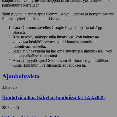
naapuriavun välittymisestä helppoa ja turvallista, yksi yhteisöllinen
paikkakunta kerrallaan.
Näin pyydät ja annat apua Commu -sovelluksessa ja kerrytät pisteitä
Suomen yhteisöllisin kunta -kisassa meille!
Lataa Commu-sovellus Google Play -kaupasta tai App
Storesta.
Rekisteröidy sähköpostilla ilmaiseksi. Voit halutessasi
vahvistaa henkilöllisyytesi pankkitunnistautumisella tai
mobiilivarmenteella.
Selaa avunpyyntöjä tai luo oma auttamisen ilmoituksesi. Voit
auttaa paikallisesti tai etänä.
Anna ja pyydä apua! Seuraa samalla Suomen yhteisöllisin
kunta -kilpailun live-tilannetta sovelluksessa.
Ajankohtaista
3.8.2026
Koulutyö alkaa Säkylän kouluissa ke 12.8.2026
28.7.2026