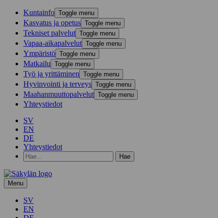
Kunta­info
Toggle menu
Kasvatus ja opetus
Toggle menu
Tekniset palvelut
Toggle menu
Vapaa-aika­palvelut
Toggle menu
Ympä­ristö
Toggle menu
Mat­kailu
Toggle menu
Työ ja yrittä­minen
Toggle menu
Hyvinvointi ja terveys
Toggle menu
Maahanmuuttopalvelut
Toggle menu
Yhteystiedot
SV
EN
DE
Yhteystiedot
Hae
hakusanalla:
Menu
SV
EN
DE