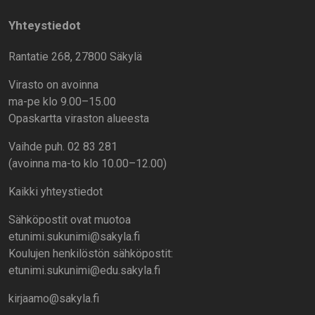
Yhteystiedot
Rantatie 268, 27800 Säkylä
Virasto on avoinna
ma-pe klo 9.00–15.00
Opaskartta viraston alueesta
Vaihde puh. 02 83 281
(avoinna ma-to klo 10.00–12.00)
Kaikki yhteystiedot
Sähköpostit ovat muotoa
etunimi.sukunimi@sakyla.fi
Koulujen henkilöstön sähköpostit:
etunimi.sukunimi@edu.sakyla.fi
kirjaamo@sakyla.fi