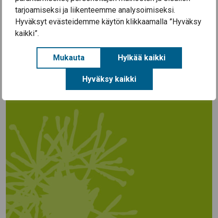
Etela-Satakunnan-ymparistolautakunnan-
tarjoamiseksi ja liikenteemme analysoimiseksi.
paatokset-22.6.2026-Eura
Hyväksyt evästeidemme käytön klikkaamalla ”Hyväksy
kaikki”.
Mukauta
Hylkää kaikki
Hyväksy kaikki