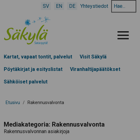
Hae
SV
EN
DE
Yhteystiedot
hakusanalla:
Menu
Kartat, vapaat tontit, palvelut
Visit Säkylä
Pöytäkirjat ja esityslistat
Viranhaltijapäätökset
Sähköiset palvelut
Etusivu
/
Rakennusvalvonta
Mediakategoria:
Rakennusvalvonta
Rakennusvalvonnan asiakirjoja