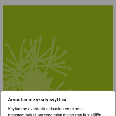
Arvostamme yksityisyyttäsi
Käytämme evästeitä selauskokemuksesi
parantamiseksi, personoitujen mainosten ja sisällön