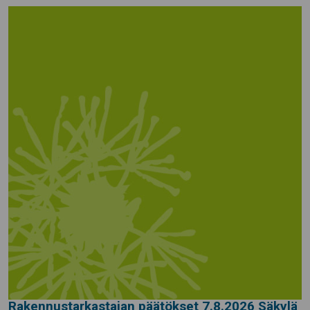
Rakennustarkastajan päätökset 7.8.2026 Säkylä