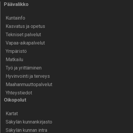
Päävalikko
Kunta­info
Kasvatus ja opetus
Tekniset palvelut
Vapaa-aika­palvelut
Ympä­ristö
Mat­kailu
Työ ja yrittä­minen
Hyvinvointi ja terveys
Maahanmuuttopalvelut
Yhteystiedot
Oikopolut
Kartat
Säkylän kunnankirjasto
Säkylän kunnan intra