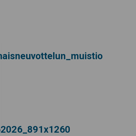
maisneuvottelun_muistio
62026_891x1260