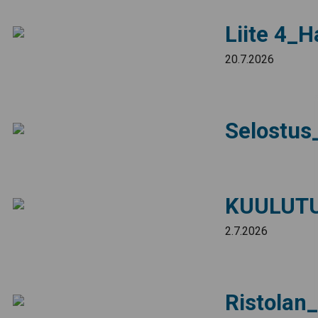
Liite 4_
20.7.2026
Selostus
KUULUTUS
2.7.2026
Ristola