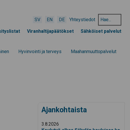
Hae
SV
EN
DE
Yhteystiedot
hakusanalla:
ityslistat
Viranhaltijapäätökset
Sähköiset palvelut
minen
Hyvinvointi ja terveys
Maahanmuuttopalvelut
Ajankohtaista
3.8.2026