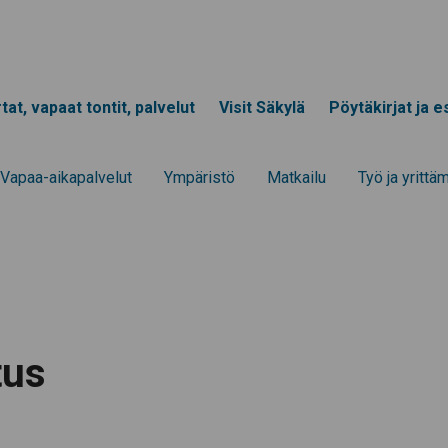
tat, vapaat tontit, palvelut
Visit Säkylä
Pöytäkirjat ja es
Vapaa-aika­palvelut
Ympä­ristö
Mat­kailu
Työ ja yrittä­
tus