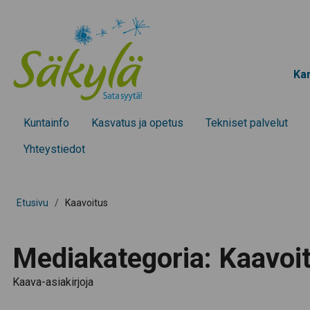
Kar
Kunta­info
Kasvatus ja opetus
Tekniset palvelut
Yhteystiedot
Etusivu
/
Kaavoitus
Mediakategoria:
Kaavoi
Kaava-asiakirjoja