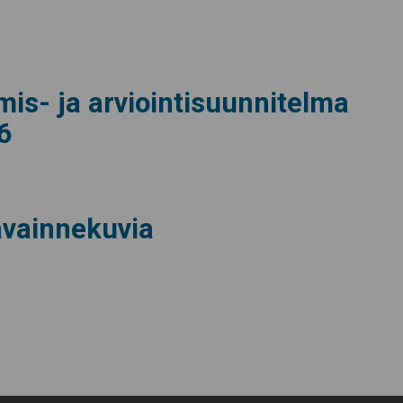
mis- ja arviointisuunnitelma
6
avainnekuvia