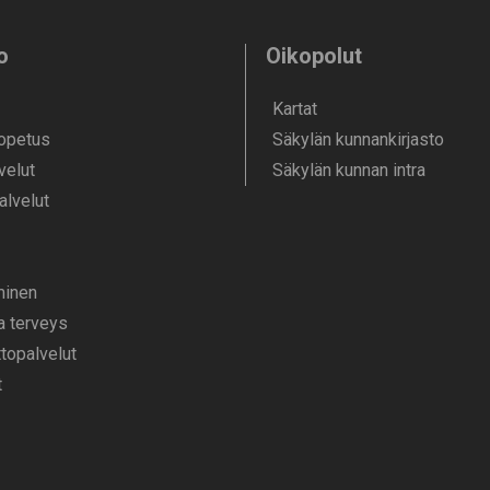
o
Oikopolut
Kartat
 opetus
Säkylän kunnankirjasto
velut
Säkylän kunnan intra
alvelut
­minen
ja terveys
opalvelut
t