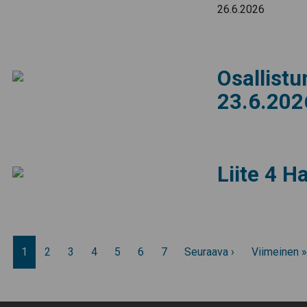
26.6.2026
Osallistu
23.6.202
Liite 4 H
1
2
3
4
5
6
7
Seuraava ›
Viimeinen »