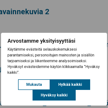
Havainnekuvia 2
Arvostamme yksityisyyttäsi
_Liite_6_Aloitusvaiheen_virano
Käytämme evästeitä selauskokemuksesi
parantamiseksi, personoitujen mainosten ja sisällön
tarjoamiseksi ja liikenteemme analysoimiseksi.
Hyväksyt evästeidemme käytön klikkaamalla ”Hyväksy
_ehdotus_nahtavilla
kaikki”.
Mukauta
Hylkää kaikki
Hyväksy kaikki
n_asemakaava_kaavakartta_230