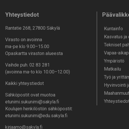
Yhteystiedot
Päävalikk
Rantatie 268, 27800 Säkylä
Kunta­info
Kasvatus ja
Virasto on avoinna
Tekniset pal
ma-pe klo 9.00–15.00
Vapaa-aika­p
Opaskartta viraston alueesta
Ympä­ristö
Vaihde puh. 02 83 281
Mat­kailu
(avoinna ma-to klo 10.00–12.00)
Työ ja yrittä
Kaikki yhteystiedot
Hyvinvointi 
Maahanmuutt
Sähköpostit ovat muotoa
Yhteystiedo
etunimi.sukunimi@sakyla.fi
Koulujen henkilöstön sähköpostit:
etunimi.sukunimi@edu.sakyla.fi
kirjaamo@sakyla.fi