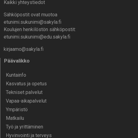
Kaikki yhteystiedot
Sähköpostit ovat muotoa
etunimi.sukunimi@sakyla.fi
Koulujen henkilöstön sähköpostit:
etunimi.sukunimi@edu.sakyla.fi
kirjaamo@sakyla.fi
Päävalikko
Kunta­info
Kasvatus ja opetus
Tekniset palvelut
Vapaa-aika­palvelut
Ympä­ristö
Mat­kailu
Työ ja yrittä­minen
Hyvinvointi ja terveys