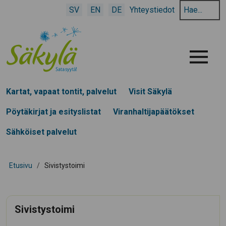
Hae
SV
EN
DE
Yhteystiedot
hakusanalla:
Menu
Kartat, vapaat tontit, palvelut
Visit Säkylä
Pöytäkirjat ja esityslistat
Viranhaltijapäätökset
Sähköiset palvelut
Etusivu
/
Sivistystoimi
Sivistystoimi