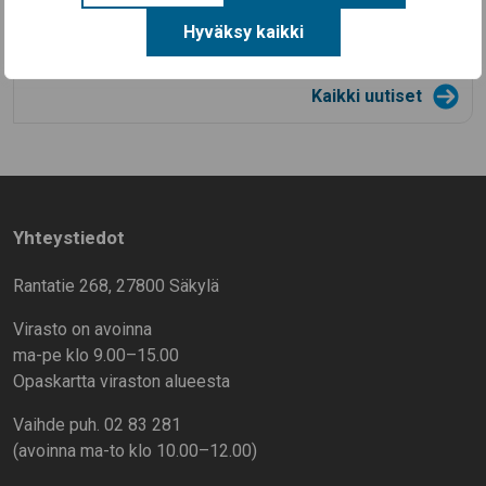
14.7.2026
Aineellisen avun kortteja on nyt haettavissa
Hyväksy kaikki
Säkylässä (EU-ruokakortteja)
Kaikki uutiset
Yhteystiedot
Rantatie 268, 27800 Säkylä
Virasto on avoinna
ma-pe klo 9.00–15.00
Opaskartta viraston alueesta
Vaihde puh. 02 83 281
(avoinna ma-to klo 10.00–12.00)