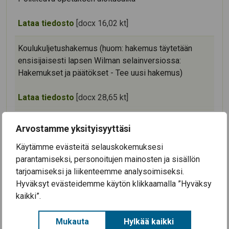
Lataa tiedosto
[docx 16,02 kt]
Koulukuljetushakemus (huom: hakemus täytetään
ensisijaisesti lapsen Wilman selainversiossa:
Hakemukset ja päätökset - Tee uusi hakemus)
Lataa tiedosto
[docx 28,65 kt]
Arvostamme yksityisyyttäsi
Käytämme evästeitä selauskokemuksesi
Ajankohtaista
parantamiseksi, personoitujen mainosten ja sisällön
tarjoamiseksi ja liikenteemme analysoimiseksi.
3.8.2026
Hyväksyt evästeidemme käytön klikkaamalla ”Hyväksy
Koulutyö alkaa Säkylän kouluissa ke 12.8.2026
kaikki”.
28.7.2026
Säkylän Taiteiden yö 2026
Mukauta
Hylkää kaikki