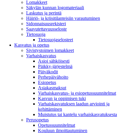
Lomakkeet
Säkylän kunnan logomateriaali
Laskutus ja perintä
Häiriö- ja kriisitilanteisiin varautuminen
Sidonnaisuusrekisteri
Saavutettavuusseloste
Tietosuoja
Tietosuojaselosteet
Kasvatus ja opetus
Sivistystoimen lomakkeet
Varhaiskasvatus
Asioi sähköisesti
Päikky-järjestelmä
Päiväkodit
Perhepäivähoito
Esiopetus
Asiakasmaksut
Varhaiskasvatus- ja esiopetussuunnitelmat
Kasvun ja oppimisen tuki
Varhaiskasvatuksen laadun arviointi ja
kehittäminen
Muistutus tai kantelu varhaiskasvatuksesta
Perusopetus
Opetussuunnitelmat
Kouluun ilmoittautuminen