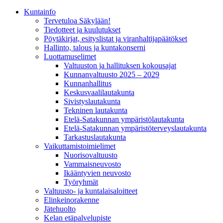
Kunta­info
Tervetuloa Säkylään!
Tiedotteet ja kuulutukset
Pöytäkirjat, esityslistat ja viranhaltijapäätökset
Hallinto, talous ja kuntakonserni
Luottamuselimet
Valtuuston ja hallituksen kokousajat
Kunnanvaltuusto 2025 – 2029
Kunnanhallitus
Keskusvaalilautakunta
Sivistyslautakunta
Tekninen lautakunta
Etelä-Satakunnan ympäristölautakunta
Etelä-Satakunnan ympäristöterveyslautakunta
Tarkastuslautakunta
Vaikuttamistoimielimet
Nuorisovaltuusto
Vammaisneuvosto
Ikääntyvien neuvosto
Työryhmät
Valtuusto- ja kuntalaisaloitteet
Elinkeinorakenne
Jätehuolto
Kelan etäpalvelupiste