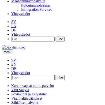
Maahanmuuttopalvelut
Kotoutumisohjelma
Immigration Services
Yhteystiedot
SV
EN
DE
Yhteystiedot
Hae
hakusanalla:
Menu
SV
EN
DE
Yhteystiedot
Hae
hakusanalla:
Kartat, vapaat tontit, palvelut
Visit Säkylä
Pöytäkirjat ja esityslistat
Viranhaltijapäätökset
Sähköiset palvelut