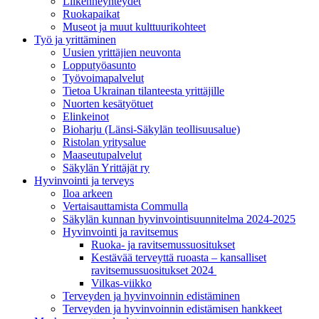
Liikenneyhteydet
Ruokapaikat
Museot ja muut kulttuurikohteet
Työ ja yrittä­minen
Uusien yrittäjien neuvonta
Lopputyöasunto
Työvoimapalvelut
Tietoa Ukrainan tilanteesta yrittäjille
Nuorten kesätyötuet
Elinkeinot
Bioharju (Länsi-Säkylän teollisuusalue)
Ristolan yritysalue
Maaseutupalvelut
Säkylän Yrittäjät ry
Hyvinvointi ja terveys
Iloa arkeen
Vertaisauttamista Commulla
Säkylän kunnan hyvinvointisuunnitelma 2024-2025
Hyvinvointi ja ravitsemus
Ruoka- ja ravitsemussuositukset
Kestävää terveyttä ruoasta – kansalliset
ravitsemussuositukset 2024
Vilkas-viikko
Terveyden ja hyvinvoinnin edistäminen
Terveyden ja hyvinvoinnin edistämisen hankkeet