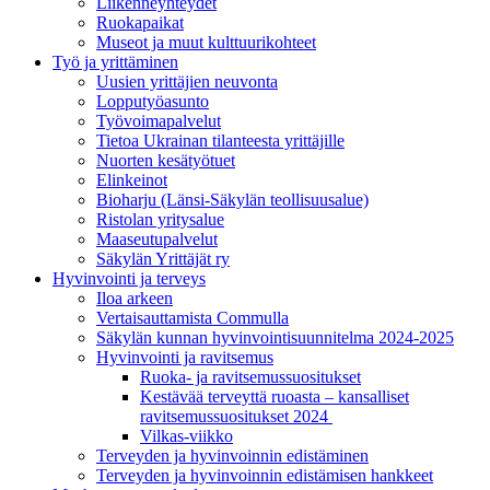
Liikenneyhteydet
Ruokapaikat
Museot ja muut kulttuurikohteet
Työ ja yrittä­minen
Uusien yrittäjien neuvonta
Lopputyöasunto
Työvoimapalvelut
Tietoa Ukrainan tilanteesta yrittäjille
Nuorten kesätyötuet
Elinkeinot
Bioharju (Länsi-Säkylän teollisuusalue)
Ristolan yritysalue
Maaseutupalvelut
Säkylän Yrittäjät ry
Hyvinvointi ja terveys
Iloa arkeen
Vertaisauttamista Commulla
Säkylän kunnan hyvinvointisuunnitelma 2024-2025
Hyvinvointi ja ravitsemus
Ruoka- ja ravitsemussuositukset
Kestävää terveyttä ruoasta – kansalliset
ravitsemussuositukset 2024
Vilkas-viikko
Terveyden ja hyvinvoinnin edistäminen
Terveyden ja hyvinvoinnin edistämisen hankkeet