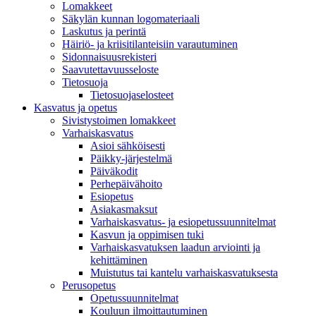
Lomakkeet
Säkylän kunnan logomateriaali
Laskutus ja perintä
Häiriö- ja kriisitilanteisiin varautuminen
Sidonnaisuusrekisteri
Saavutettavuusseloste
Tietosuoja
Tietosuojaselosteet
Kasvatus ja opetus
Sivistystoimen lomakkeet
Varhaiskasvatus
Asioi sähköisesti
Päikky-järjestelmä
Päiväkodit
Perhepäivähoito
Esiopetus
Asiakasmaksut
Varhaiskasvatus- ja esiopetussuunnitelmat
Kasvun ja oppimisen tuki
Varhaiskasvatuksen laadun arviointi ja
kehittäminen
Muistutus tai kantelu varhaiskasvatuksesta
Perusopetus
Opetussuunnitelmat
Kouluun ilmoittautuminen