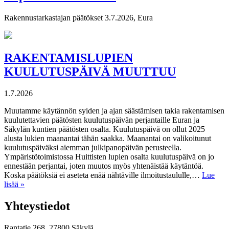
Rakennustarkastajan päätökset 3.7.2026, Eura
RAKENTAMISLUPIEN
KUULUTUSPÄIVÄ MUUTTUU
1.7.2026
Muutamme käytännön syiden ja ajan säästämisen takia rakentamisen
kuulutettavien päätösten kuulutuspäivän perjantaille Euran ja
Säkylän kuntien päätösten osalta. Kuulutuspäivä on ollut 2025
alusta lukien maanantai tähän saakka. Maanantai on valikoitunut
kuulutuspäiväksi aiemman julkipanopäivän perusteella.
Ympäristötoimistossa Huittisten lupien osalta kuulutuspäivä on jo
ennestään perjantai, joten muutos myös yhtenäistää käytäntöä.
Koska päätöksiä ei aseteta enää nähtäville ilmoitustaululle,…
Lue
lisää »
Yhteystiedot
Rantatie 268, 27800 Säkylä