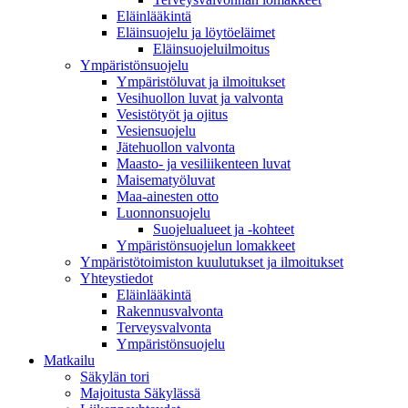
Eläinlääkintä
Eläinsuojelu ja löytöeläimet
Eläinsuojeluilmoitus
Ympäristönsuojelu
Ympäristöluvat ja ilmoitukset
Vesihuollon luvat ja valvonta
Vesistötyöt ja ojitus
Vesiensuojelu
Jätehuollon valvonta
Maasto- ja vesiliikenteen luvat
Maisematyöluvat
Maa-ainesten otto
Luonnonsuojelu
Suojelualueet ja -kohteet
Ympäristönsuojelun lomakkeet
Ympäristötoimiston kuulutukset ja ilmoitukset
Yhteystiedot
Eläinlääkintä
Rakennusvalvonta
Terveysvalvonta
Ympäristönsuojelu
Mat­kailu
Säkylän tori
Majoitusta Säkylässä