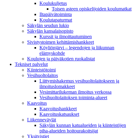
Koulukuljetus
Toisen asteen opiskelijoiden koulumatkat
Iltapäivätoiminta
Koulutapaturmat
Säkylän seudun lukio
Säkylän kansalaisopisto
Kurssit ja ilmoittautuminen
Sivistystoimen kehittämishankkeet
Köyliönjärvi – legendojen ja liikunnan
elämyskohde
Koulujen ja päiväkotien ruokalistat
Tekniset palvelut
Kiinteistötoimi
Vesihuoltolaitos
Liittymishakemus vesihuoltolaitokseen ja
ilmoituslomakkeet
Vesimittarilukeman ilmoitus verkossa
Vesihuoltolaitoksen toiminta-alueet
Kaavoitus
Kaavoitushankkeet
Kaavoituskatsaukset
Liikenneväylät
Säkylän kunnan katualueiden ja kiinteistöjen
piha-alueiden hoitourakoitsijat
Yksityistiet