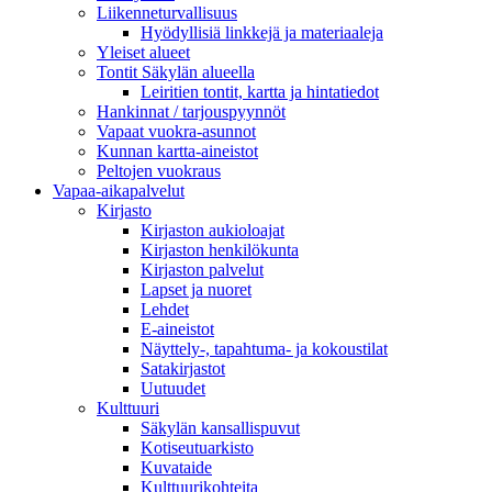
Liikenneturvallisuus
Hyödyllisiä linkkejä ja materiaaleja
Yleiset alueet
Tontit Säkylän alueella
Leiritien tontit, kartta ja hintatiedot
Hankinnat / tarjouspyynnöt
Vapaat vuokra-asunnot
Kunnan kartta-aineistot
Peltojen vuokraus
Vapaa-aika­palvelut
Kirjasto
Kirjaston aukioloajat
Kirjaston henkilökunta
Kirjaston palvelut
Lapset ja nuoret
Lehdet
E-aineistot
Näyttely-, tapahtuma- ja kokoustilat
Satakirjastot
Uutuudet
Kulttuuri
Säkylän kansallispuvut
Kotiseutuarkisto
Kuvataide
Kulttuurikohteita