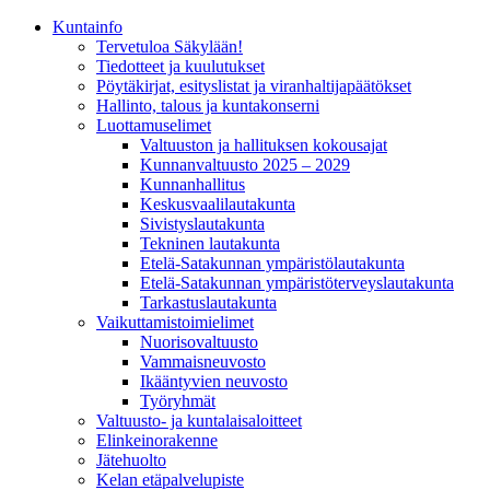
Kunta­info
Tervetuloa Säkylään!
Tiedotteet ja kuulutukset
Pöytäkirjat, esityslistat ja viranhaltijapäätökset
Hallinto, talous ja kuntakonserni
Luottamuselimet
Valtuuston ja hallituksen kokousajat
Kunnanvaltuusto 2025 – 2029
Kunnanhallitus
Keskusvaalilautakunta
Sivistyslautakunta
Tekninen lautakunta
Etelä-Satakunnan ympäristölautakunta
Etelä-Satakunnan ympäristöterveyslautakunta
Tarkastuslautakunta
Vaikuttamistoimielimet
Nuorisovaltuusto
Vammaisneuvosto
Ikääntyvien neuvosto
Työryhmät
Valtuusto- ja kuntalaisaloitteet
Elinkeinorakenne
Jätehuolto
Kelan etäpalvelupiste