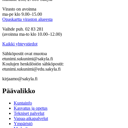
Virasto on avoinna
ma-pe klo 9.00–15.00
Opaskartta viraston alueesta
Vaihde puh. 02 83 281
(avoinna ma-to klo 10.00–12.00)
Kaikki yhteystiedot
Sähköpostit ovat muotoa
etunimi.sukunimi@sakyla.fi
Koulujen henkilöstön sähköpostit:
etunimi.sukunimi@edu.sakyla.fi
kirjaamo@sakyla.fi
Päävalikko
Kunta­info
Kasvatus ja opetus
Tekniset palvelut
Vapaa-aika­palvelut
Ympä­ristö