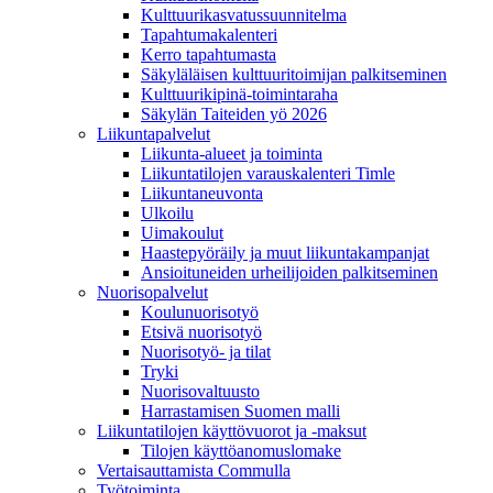
Kulttuurikasvatussuunnitelma
Tapahtumakalenteri
Kerro tapahtumasta
Säkyläläisen kulttuuritoimijan palkitseminen
Kulttuurikipinä-toimintaraha
Säkylän Taiteiden yö 2026
Liikuntapalvelut
Liikunta-alueet ja toiminta
Liikuntatilojen varauskalenteri Timle
Liikuntaneuvonta
Ulkoilu
Uimakoulut
Haastepyöräily ja muut liikuntakampanjat
Ansioituneiden urheilijoiden palkitseminen
Nuorisopalvelut
Koulunuorisotyö
Etsivä nuorisotyö
Nuorisotyö- ja tilat
Tryki
Nuorisovaltuusto
Harrastamisen Suomen malli
Liikuntatilojen käyttövuorot ja -maksut
Tilojen käyttöanomuslomake
Vertaisauttamista Commulla
Työtoiminta