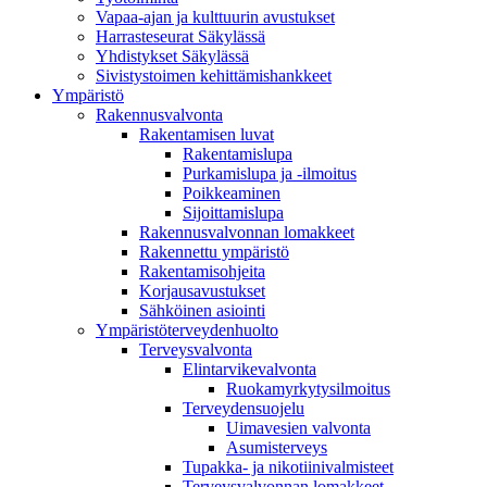
Vapaa-ajan ja kulttuurin avustukset
Harrasteseurat Säkylässä
Yhdistykset Säkylässä
Sivistystoimen kehittämishankkeet
Ympä­ristö
Rakennusvalvonta
Rakentamisen luvat
Rakentamislupa
Purkamislupa ja -ilmoitus
Poikkeaminen
Sijoittamislupa
Rakennusvalvonnan lomakkeet
Rakennettu ympäristö
Rakentamisohjeita
Korjausavustukset
Sähköinen asiointi
Ympäristöterveydenhuolto
Terveysvalvonta
Elintarvikevalvonta
Ruokamyrkytysilmoitus
Terveydensuojelu
Uimavesien valvonta
Asumisterveys
Tupakka- ja nikotiinivalmisteet
Terveysvalvonnan lomakkeet