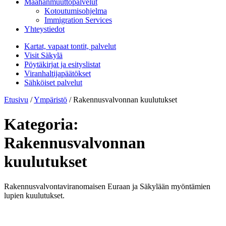
Maahanmuuttopalvelut
Kotoutumisohjelma
Immigration Services
Yhteystiedot
Kartat, vapaat tontit, palvelut
Visit Säkylä
Pöytäkirjat ja esityslistat
Viranhaltijapäätökset
Sähköiset palvelut
Etusivu
/
Ympäristö
/
Rakennusvalvonnan kuulutukset
Kategoria:
Rakennusvalvonnan
kuulutukset
Rakennusvalvontaviranomaisen Euraan ja Säkylään myöntämien
lupien kuulutukset.