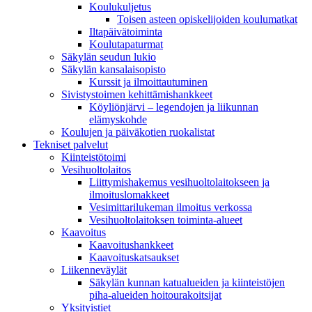
Koulukuljetus
Toisen asteen opiskelijoiden koulumatkat
Iltapäivätoiminta
Koulutapaturmat
Säkylän seudun lukio
Säkylän kansalaisopisto
Kurssit ja ilmoittautuminen
Sivistystoimen kehittämishankkeet
Köyliönjärvi – legendojen ja liikunnan
elämyskohde
Koulujen ja päiväkotien ruokalistat
Tekniset palvelut
Kiinteistötoimi
Vesihuoltolaitos
Liittymishakemus vesihuoltolaitokseen ja
ilmoituslomakkeet
Vesimittarilukeman ilmoitus verkossa
Vesihuoltolaitoksen toiminta-alueet
Kaavoitus
Kaavoitushankkeet
Kaavoituskatsaukset
Liikenneväylät
Säkylän kunnan katualueiden ja kiinteistöjen
piha-alueiden hoitourakoitsijat
Yksityistiet