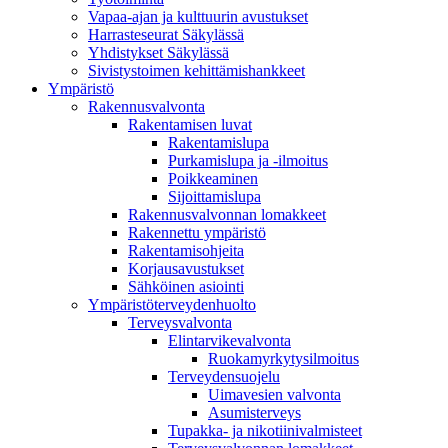
Vapaa-ajan ja kulttuurin avustukset
Harrasteseurat Säkylässä
Yhdistykset Säkylässä
Sivistystoimen kehittämishankkeet
Ympä­ristö
Rakennusvalvonta
Rakentamisen luvat
Rakentamislupa
Purkamislupa ja -ilmoitus
Poikkeaminen
Sijoittamislupa
Rakennusvalvonnan lomakkeet
Rakennettu ympäristö
Rakentamisohjeita
Korjausavustukset
Sähköinen asiointi
Ympäristöterveydenhuolto
Terveysvalvonta
Elintarvikevalvonta
Ruokamyrkytysilmoitus
Terveydensuojelu
Uimavesien valvonta
Asumisterveys
Tupakka- ja nikotiinivalmisteet