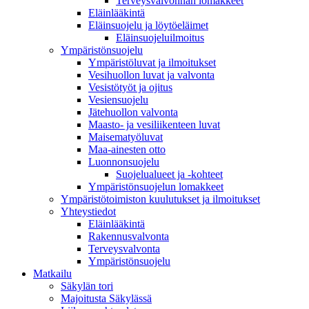
Terveysvalvonnan lomakkeet
Eläinlääkintä
Eläinsuojelu ja löytöeläimet
Eläinsuojeluilmoitus
Ympäristönsuojelu
Ympäristöluvat ja ilmoitukset
Vesihuollon luvat ja valvonta
Vesistötyöt ja ojitus
Vesiensuojelu
Jätehuollon valvonta
Maasto- ja vesiliikenteen luvat
Maisematyöluvat
Maa-ainesten otto
Luonnonsuojelu
Suojelualueet ja -kohteet
Ympäristönsuojelun lomakkeet
Ympäristötoimiston kuulutukset ja ilmoitukset
Yhteystiedot
Eläinlääkintä
Rakennusvalvonta
Terveysvalvonta
Ympäristönsuojelu
Mat­kailu
Säkylän tori
Majoitusta Säkylässä