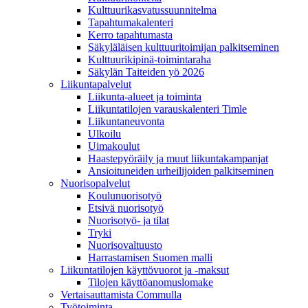
Kulttuurikasvatussuunnitelma
Tapahtumakalenteri
Kerro tapahtumasta
Säkyläläisen kulttuuritoimijan palkitseminen
Kulttuurikipinä-toimintaraha
Säkylän Taiteiden yö 2026
Liikuntapalvelut
Liikunta-alueet ja toiminta
Liikuntatilojen varauskalenteri Timle
Liikuntaneuvonta
Ulkoilu
Uimakoulut
Haastepyöräily ja muut liikuntakampanjat
Ansioituneiden urheilijoiden palkitseminen
Nuorisopalvelut
Koulunuorisotyö
Etsivä nuorisotyö
Nuorisotyö- ja tilat
Tryki
Nuorisovaltuusto
Harrastamisen Suomen malli
Liikuntatilojen käyttövuorot ja -maksut
Tilojen käyttöanomuslomake
Vertaisauttamista Commulla
Työtoiminta