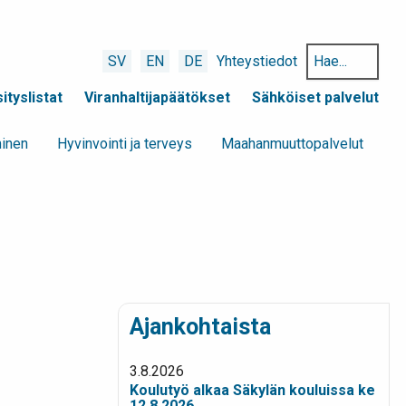
Hae
SV
EN
DE
Yhteystiedot
hakusanalla:
ityslistat
Viranhaltijapäätökset
Sähköiset palvelut
minen
Hyvinvointi ja terveys
Maahanmuuttopalvelut
Ajankohtaista
3.8.2026
Koulutyö alkaa Säkylän kouluissa ke
12.8.2026