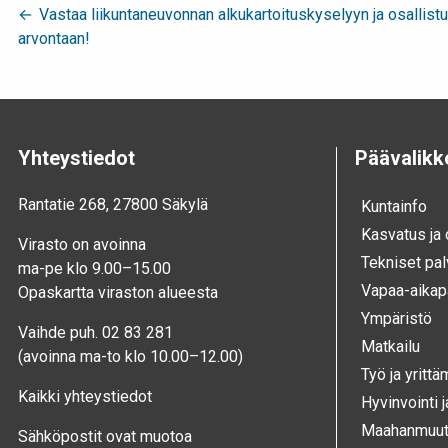
Artikkelien
Vastaa liikuntaneuvonnan alkukartoituskyselyyn ja osallistu
arvontaan!
selaus
Yhteystiedot
Päävalikk
Rantatie 268, 27800 Säkylä
Kunta­info
Kasvatus ja
Virasto on avoinna
Tekniset pal
ma-pe klo 9.00–15.00
Vapaa-aika­p
Opaskartta viraston alueesta
Ympä­ristö
Vaihde puh. 02 83 281
Mat­kailu
(avoinna ma-to klo 10.00–12.00)
Työ ja yrittä
Kaikki yhteystiedot
Hyvinvointi 
Maahanmuutt
Sähköpostit ovat muotoa