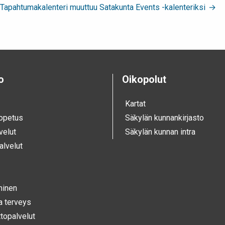
Tapahtumakalenteri muuttuu Satakunta Events -kalenteriksi
o
Oikopolut
Kartat
 opetus
Säkylän kunnankirjasto
velut
Säkylän kunnan intra
alvelut
­minen
ja terveys
opalvelut