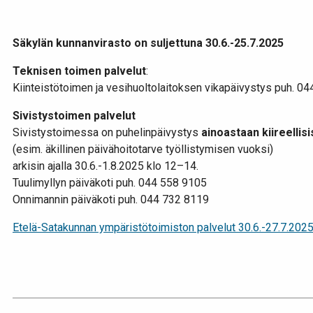
Säkylän kunnanvirasto on suljettuna 30.6.-25.7.2025
Teknisen toimen palvelut
:
Kiinteistötoimen ja vesihuoltolaitoksen vikapäivystys puh. 0
Sivistystoimen palvelut
Sivistystoimessa on puhelinpäivystys
ainoastaan kiireellis
(esim. äkillinen päivähoitotarve työllistymisen vuoksi)
arkisin ajalla 30.6.-1.8.2025 klo 12–14.
Tuulimyllyn päiväkoti puh. 044 558 9105
Onnimannin päiväkoti puh. 044 732 8119
Etelä-Satakunnan ympäristötoimiston palvelut 30.6.-27.7.202