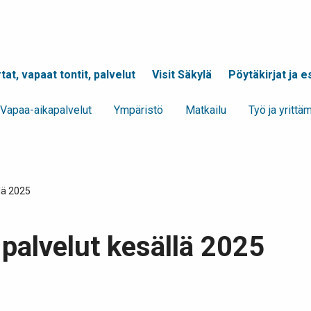
tat, vapaat tontit, palvelut
Visit Säkylä
Pöytäkirjat ja es
Vapaa-aika­palvelut
Ympä­ristö
Mat­kailu
Työ ja yrittä­
lä 2025
palvelut kesällä 2025