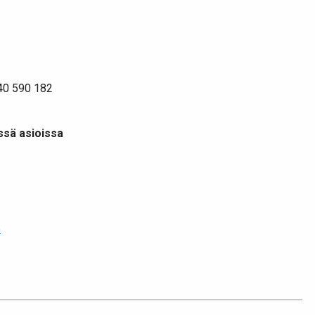
440 590 182
issä asioissa
5