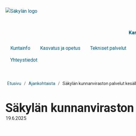
Kar
Kunta­info
Kasvatus ja opetus
Tekniset palvelut
Yhteystiedot
Etusivu
/
Ajankohtaista
/
Säkylän kunnanviraston palvelut kesäl
Säkylän kunnanviraston 
19.6.2025