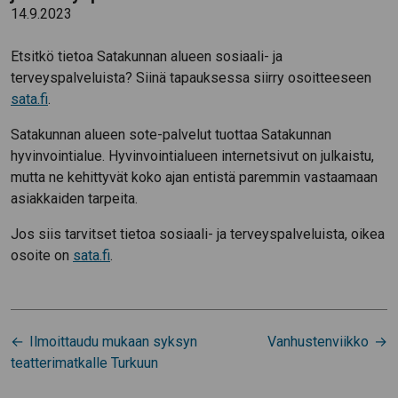
14.9.2023
Etsitkö tietoa Satakunnan alueen sosiaali- ja
terveyspalveluista? Siinä tapauksessa siirry osoitteeseen
sata.fi
.
Satakunnan alueen sote-palvelut tuottaa Satakunnan
hyvinvointialue. Hyvinvointialueen internetsivut on julkaistu,
mutta ne kehittyvät koko ajan entistä paremmin vastaamaan
asiakkaiden tarpeita.
Jos siis tarvitset tietoa sosiaali- ja terveyspalveluista, oikea
osoite on
sata.fi
.
Artikkelien
Ilmoittaudu mukaan syksyn
Vanhustenviikko
selaus
teatterimatkalle Turkuun