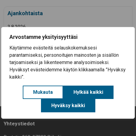
Ajankohtaista
3.8.2026
Koulutyö alkaa Säkylän kouluissa ke 12.8.2026
Arvostamme yksityisyyttäsi
28.7.2026
Käytämme evästeitä selauskokemuksesi
Säkylän Taiteiden yö 2026
parantamiseksi, personoitujen mainosten ja sisällön
14.7.2026
tarjoamiseksi ja liikenteemme analysoimiseksi.
Aineellisen avun kortteja on nyt haettavissa
Hyväksyt evästeidemme käytön klikkaamalla ”Hyväksy
Säkylässä (EU-ruokakortteja)
kaikki”.
Kaikki uutiset
Mukauta
Hylkää kaikki
Hyväksy kaikki
Yhteystiedot