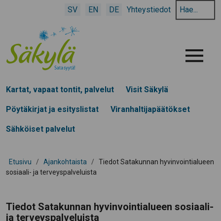
Hae
SV
EN
DE
Yhteystiedot
hakusanalla:
Menu
Kartat, vapaat tontit, palvelut
Visit Säkylä
Pöytäkirjat ja esityslistat
Viranhaltijapäätökset
Sähköiset palvelut
Etusivu
/
Ajankohtaista
/
Tiedot Satakunnan hyvinvointialueen
sosiaali- ja terveyspalveluista
Tiedot Satakunnan hyvinvointialueen sosiaali-
ja terveyspalveluista