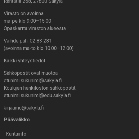
Rantatie 268, 27800 Säkylä
Virasto on avoinna
ma-pe klo 9.00–15.00
Opaskartta viraston alueesta
Vaihde puh. 02 83 281
(avoinna ma-to klo 10.00–12.00)
Kaikki yhteystiedot
Sähköpostit ovat muotoa
etunimi.sukunimi@sakyla.fi
Koulujen henkilöstön sähköpostit:
etunimi.sukunimi@edu.sakyla.fi
kirjaamo@sakyla.fi
Päävalikko
Kunta­info