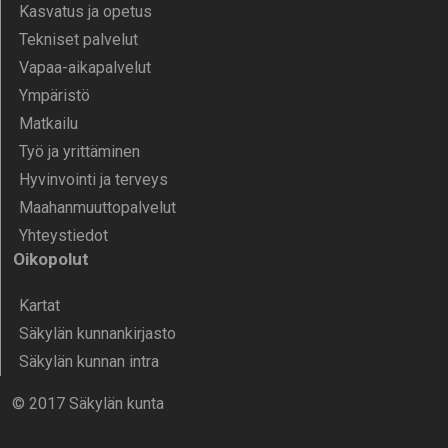
Kasvatus ja opetus
Tekniset palvelut
Vapaa-aika­palvelut
Ympä­ristö
Mat­kailu
Työ ja yrittä­minen
Hyvinvointi ja terveys
Maahanmuuttopalvelut
Yhteystiedot
Oikopolut
Kartat
Säkylän kunnankirjasto
Säkylän kunnan intra
© 2017 Säkylän kunta