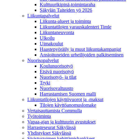
Kulttuurikipinä-toimintaraha
Säkylän Taiteiden yö 2026
Liikuntapalvelut
Liikunta-alueet ja toiminta
Liikuntatilojen varauskalenteri Timle
Liikuntaneuvonta
Ulkoilu
Uimakoulut
Haastepyöräily ja muut liikuntakampanjat
Ansioituneiden urheilijoiden palkitseminen
Nuorisopalvelut
Koulunuorisotyö
Etsivä nuorisotyö
Nuorisotyö- ja tilat
Tryki
Nuorisovaltuusto
Harrastamisen Suomen malli
Liikuntatilojen käyttövuorot ja -maksut
Tilojen käyttöanomuslomake
Vertaisauttamista Commulla
Työtoiminta
Vapaa-ajan ja kulttuurin avustukset
Harrasteseurat Säkylässä
Yhdistykset Säkylässä
Sivistystoimen kehittämishankkeet