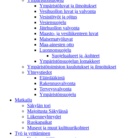
Ympäristönsuojelu
Ympäristöluvat ja ilmoitukset
Vesihuollon luvat ja valvonta
Vesistötyöt ja ojitus
Vesiensuojelu
Jätehuollon valvonta
Maasto- ja vesiliikenteen luvat
Maisematyöluvat
Maa-ainesten otto
Luonnonsuojelu
Suojelualueet ja -kohteet
Ympäristönsuojelun lomakkeet
Ympäristötoimiston kuulutukset ja ilmoitukset
Yhteystiedot
Eläinlääkintä
Rakennusvalvonta
Terveysvalvonta
Ympäristönsuojelu
Mat­kailu
Säkylän tori
Majoitusta Säkylässä
Liikenneyhteydet
Ruokapaikat
Museot ja muut kulttuurikohteet
Työ ja yrittä­minen