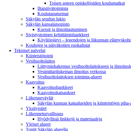
Toisen asteen opiskelijoiden koulumatkat
Iltapäivätoiminta
Koulutapaturmat
Säkylän seudun lukio
Säkylän kansalaisopisto
Kurssit ja ilmoittautuminen
Sivistystoimen kehittämishankkeet
Köyliönjärvi – legendojen ja liikunnan elämyskoh
Koulujen ja päiväkotien ruokalistat
Tekniset palvelut
Kiinteistötoimi
Vesihuoltolaitos
Liittymishakemus vesihuoltolaitokseen ja ilmoitus
Vesimittarilukeman ilmoitus verkossa
Vesihuoltolaitoksen toiminta-alueet
Kaavoitus
Kaavoitushankkeet
Kaavoituskatsaukset
Liikenneväylät
Säkylän kunnan katualueiden ja kiinteistöjen piha-a
Yksityistiet
Liikenneturvallisuus
Hyödyllisiä linkkejä ja materiaaleja
Yleiset alueet
Tontit Säkylän alueella