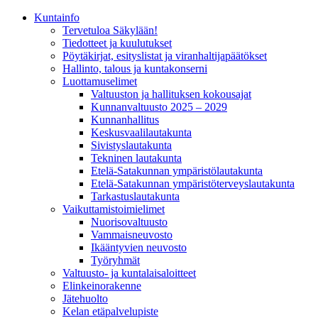
Kunta­info
Tervetuloa Säkylään!
Tiedotteet ja kuulutukset
Pöytäkirjat, esityslistat ja viranhaltijapäätökset
Hallinto, talous ja kuntakonserni
Luottamuselimet
Valtuuston ja hallituksen kokousajat
Kunnanvaltuusto 2025 – 2029
Kunnanhallitus
Keskusvaalilautakunta
Sivistyslautakunta
Tekninen lautakunta
Etelä-Satakunnan ympäristölautakunta
Etelä-Satakunnan ympäristöterveyslautakunta
Tarkastuslautakunta
Vaikuttamistoimielimet
Nuorisovaltuusto
Vammaisneuvosto
Ikääntyvien neuvosto
Työryhmät
Valtuusto- ja kuntalaisaloitteet
Elinkeinorakenne
Jätehuolto
Kelan etäpalvelupiste