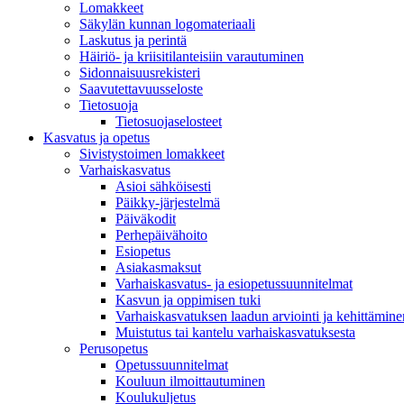
Lomakkeet
Säkylän kunnan logomateriaali
Laskutus ja perintä
Häiriö- ja kriisitilanteisiin varautuminen
Sidonnaisuusrekisteri
Saavutettavuusseloste
Tietosuoja
Tietosuojaselosteet
Kasvatus ja opetus
Sivistystoimen lomakkeet
Varhaiskasvatus
Asioi sähköisesti
Päikky-järjestelmä
Päiväkodit
Perhepäivähoito
Esiopetus
Asiakasmaksut
Varhaiskasvatus- ja esiopetussuunnitelmat
Kasvun ja oppimisen tuki
Varhaiskasvatuksen laadun arviointi ja kehittämine
Muistutus tai kantelu varhaiskasvatuksesta
Perusopetus
Opetussuunnitelmat
Kouluun ilmoittautuminen
Koulukuljetus