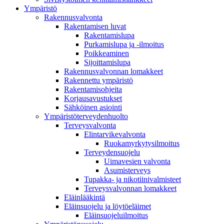
Ympä­ristö
Rakennusvalvonta
Rakentamisen luvat
Rakentamislupa
Purkamislupa ja -ilmoitus
Poikkeaminen
Sijoittamislupa
Rakennusvalvonnan lomakkeet
Rakennettu ympäristö
Rakentamisohjeita
Korjausavustukset
Sähköinen asiointi
Ympäristöterveydenhuolto
Terveysvalvonta
Elintarvikevalvonta
Ruokamyrkytysilmoitus
Terveydensuojelu
Uimavesien valvonta
Asumisterveys
Tupakka- ja nikotiinivalmisteet
Terveysvalvonnan lomakkeet
Eläinlääkintä
Eläinsuojelu ja löytöeläimet
Eläinsuojeluilmoitus