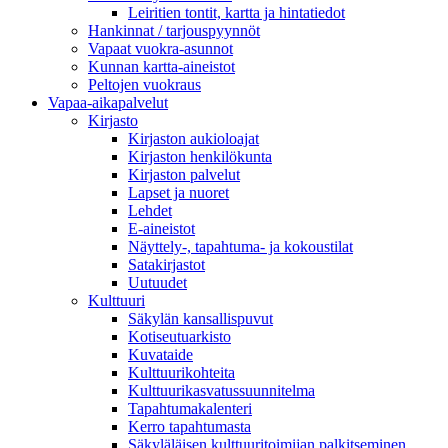
Leiritien tontit, kartta ja hintatiedot
Hankinnat / tarjouspyynnöt
Vapaat vuokra-asunnot
Kunnan kartta-aineistot
Peltojen vuokraus
Vapaa-aika­palvelut
Kirjasto
Kirjaston aukioloajat
Kirjaston henkilökunta
Kirjaston palvelut
Lapset ja nuoret
Lehdet
E-aineistot
Näyttely-, tapahtuma- ja kokoustilat
Satakirjastot
Uutuudet
Kulttuuri
Säkylän kansallispuvut
Kotiseutuarkisto
Kuvataide
Kulttuurikohteita
Kulttuurikasvatussuunnitelma
Tapahtumakalenteri
Kerro tapahtumasta
Säkyläläisen kulttuuritoimijan palkitseminen