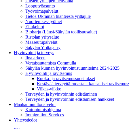
Uusien yrittäjien neuvonta
Lopputyöasunto
Työvoimapalvelut
Tietoa Ukrainan tilanteesta yrittäjille
Nuorten kesätyötuet
Elinkeinot
Bioharju (Länsi-Säkylän teollisuusalue)
Ristolan yritysalue
Maaseutupalvelut
Säkylän Yrittäjät ry
Hyvinvointi ja terveys
Iloa arkeen
Vertaisauttamista Commulla
Säkylän kunnan hyvinvointisuunnitelma 2024-2025
Hyvinvointi ja ravitsemus
Ruoka- ja ravitsemussuositukset
Kestävää terveyttä ruoasta – kansalliset ravitsemu
Vilkas-viikko
Terveyden ja hyvinvoinnin edistäminen
Terveyden ja hyvinvoinnin edistämisen hankkeet
Maahanmuuttopalvelut
Kotoutumisohjelma
Immigration Services
Yhteystiedot