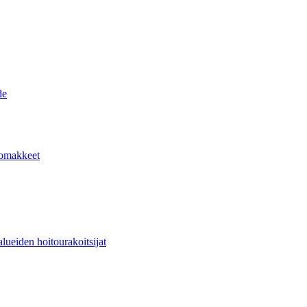
de
lomakkeet
lueiden hoitourakoitsijat