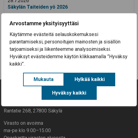
28.7.2026
Säkylän Taiteiden yö 2026
14.7.2026
Aineellisen avun kortteja on nyt haettavissa
Arvostamme yksityisyyttäsi
Säkylässä (EU-ruokakortteja)
Käytämme evästeitä selauskokemuksesi
parantamiseksi, personoitujen mainosten ja sisällön
Kaikki uutiset
tarjoamiseksi ja liikenteemme analysoimiseksi.
Hyväksyt evästeidemme käytön klikkaamalla ”Hyväksy
kaikki”.
Mukauta
Hylkää kaikki
Hyväksy kaikki
Yhteystiedot
Rantatie 268, 27800 Säkylä
Virasto on avoinna
ma-pe klo 9.00–15.00
Opaskartta viraston alueesta