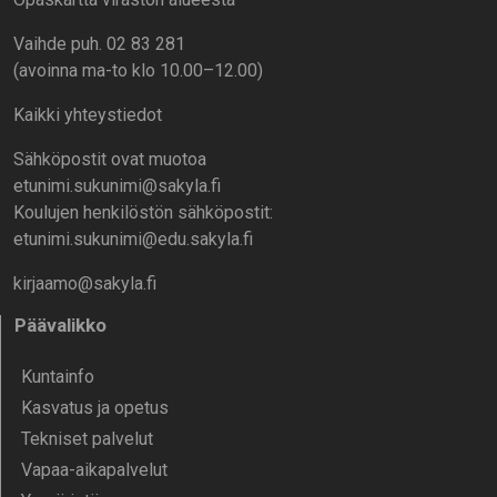
Vaihde puh. 02 83 281
(avoinna ma-to klo 10.00–12.00)
Kaikki yhteystiedot
Sähköpostit ovat muotoa
etunimi.sukunimi@sakyla.fi
Koulujen henkilöstön sähköpostit:
etunimi.sukunimi@edu.sakyla.fi
kirjaamo@sakyla.fi
Päävalikko
Kunta­info
Kasvatus ja opetus
Tekniset palvelut
Vapaa-aika­palvelut