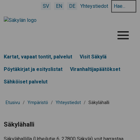
Hae
SV
EN
DE
Yhteystiedot
hakusanalla:
Menu
Kartat, vapaat tontit, palvelut
Visit Säkylä
Pöytäkirjat ja esityslistat
Viranhaltijapäätökset
Sähköiset palvelut
Etusivu
/
Ympäristö
/
Yhteystiedot
/
Säkylähalli
Säkylähalli
Säkylähallilla (Urheilutie 6, 27800 Säkylä) voit harrastaa