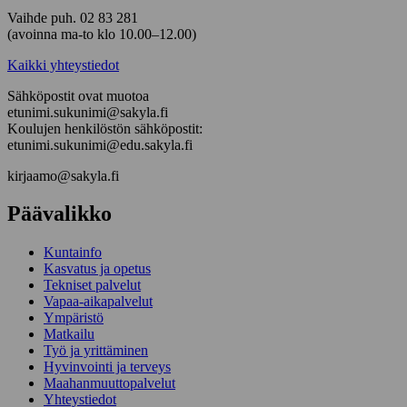
Vaihde puh. 02 83 281
(avoinna ma-to klo 10.00–12.00)
Kaikki yhteystiedot
Sähköpostit ovat muotoa
etunimi.sukunimi@sakyla.fi
Koulujen henkilöstön sähköpostit:
etunimi.sukunimi@edu.sakyla.fi
kirjaamo@sakyla.fi
Päävalikko
Kunta­info
Kasvatus ja opetus
Tekniset palvelut
Vapaa-aika­palvelut
Ympä­ristö
Mat­kailu
Työ ja yrittä­minen
Hyvinvointi ja terveys
Maahanmuuttopalvelut
Yhteystiedot