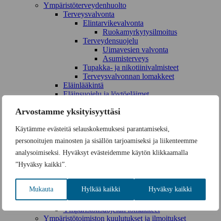
Ympäristöterveydenhuolto
Terveysvalvonta
Elintarvikevalvonta
Ruokamyrkytysilmoitus
Terveydensuojelu
Uimavesien valvonta
Asumisterveys
Tupakka- ja nikotiinivalmisteet
Terveysvalvonnan lomakkeet
Eläinlääkintä
Eläinsuojelu ja löytöeläimet
Eläinsuojeluilmoitus
Arvostamme yksityisyyttäsi
Ympäristönsuojelu
Ympäristöluvat ja ilmoitukset
Käytämme evästeitä selauskokemuksesi parantamiseksi,
Vesihuollon luvat ja valvonta
Vesistötyöt ja ojitus
personoitujen mainosten ja sisällön tarjoamiseksi ja liikenteemme
Vesiensuojelu
analysoimiseksi. Hyväksyt evästeidemme käytön klikkaamalla
Jätehuollon valvonta
”Hyväksy kaikki”.
Maasto- ja vesiliikenteen luvat
Maisematyöluvat
Maa-ainesten otto
Mukauta
Hylkää kaikki
Hyväksy kaikki
Luonnonsuojelu
Suojelualueet ja -kohteet
Ympäristönsuojelun lomakkeet
Ympäristötoimiston kuulutukset ja ilmoitukset