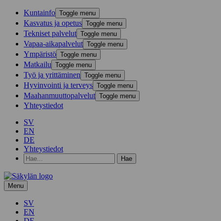
Kunta­info
Toggle menu
Kasvatus ja opetus
Toggle menu
Tekniset palvelut
Toggle menu
Vapaa-aika­palvelut
Toggle menu
Ympä­ristö
Toggle menu
Mat­kailu
Toggle menu
Työ ja yrittä­minen
Toggle menu
Hyvinvointi ja terveys
Toggle menu
Maahanmuuttopalvelut
Toggle menu
Yhteystiedot
SV
EN
DE
Yhteystiedot
Hae
hakusanalla:
Menu
SV
EN
DE