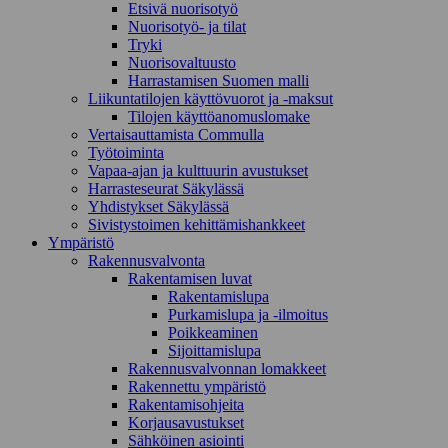
Etsivä nuorisotyö
Nuorisotyö- ja tilat
Tryki
Nuorisovaltuusto
Harrastamisen Suomen malli
Liikuntatilojen käyttövuorot ja -maksut
Tilojen käyttöanomuslomake
Vertaisauttamista Commulla
Työtoiminta
Vapaa-ajan ja kulttuurin avustukset
Harrasteseurat Säkylässä
Yhdistykset Säkylässä
Sivistystoimen kehittämishankkeet
Ympä­ristö
Rakennusvalvonta
Rakentamisen luvat
Rakentamislupa
Purkamislupa ja -ilmoitus
Poikkeaminen
Sijoittamislupa
Rakennusvalvonnan lomakkeet
Rakennettu ympäristö
Rakentamisohjeita
Korjausavustukset
Sähköinen asiointi