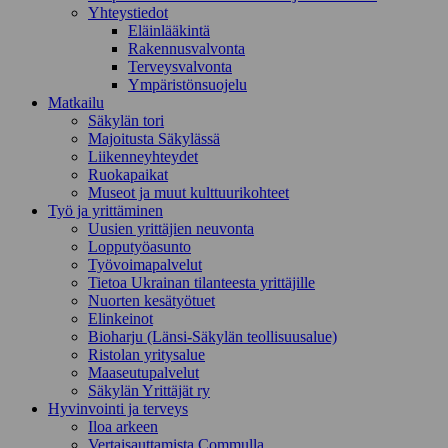
Yhteystiedot
Eläinlääkintä
Rakennusvalvonta
Terveysvalvonta
Ympäristönsuojelu
Mat­kailu
Säkylän tori
Majoitusta Säkylässä
Liikenneyhteydet
Ruokapaikat
Museot ja muut kulttuurikohteet
Työ ja yrittä­minen
Uusien yrittäjien neuvonta
Lopputyöasunto
Työvoimapalvelut
Tietoa Ukrainan tilanteesta yrittäjille
Nuorten kesätyötuet
Elinkeinot
Bioharju (Länsi-Säkylän teollisuusalue)
Ristolan yritysalue
Maaseutupalvelut
Säkylän Yrittäjät ry
Hyvinvointi ja terveys
Iloa arkeen
Vertaisauttamista Commulla