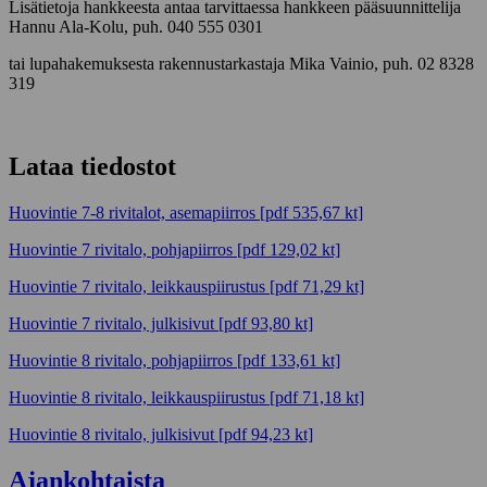
Lisätietoja hankkeesta antaa tarvittaessa hankkeen pääsuunnittelija
Hannu Ala-Kolu, puh. 040 555 0301
tai lupahakemuksesta rakennustarkastaja Mika Vainio, puh. 02 8328
319
Lataa tiedostot
Huovintie 7-8 rivitalot, asemapiirros
[pdf 535,67 kt]
Huovintie 7 rivitalo, pohjapiirros
[pdf 129,02 kt]
Huovintie 7 rivitalo, leikkauspiirustus
[pdf 71,29 kt]
Huovintie 7 rivitalo, julkisivut
[pdf 93,80 kt]
Huovintie 8 rivitalo, pohjapiirros
[pdf 133,61 kt]
Huovintie 8 rivitalo, leikkauspiirustus
[pdf 71,18 kt]
Huovintie 8 rivitalo, julkisivut
[pdf 94,23 kt]
Ajankohtaista