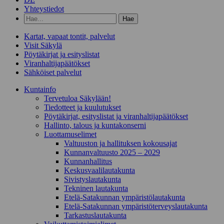
Yhteystiedot
Hae
hakusanalla:
Kartat, vapaat tontit, palvelut
Visit Säkylä
Pöytäkirjat ja esityslistat
Viranhaltijapäätökset
Sähköiset palvelut
Kunta­info
Tervetuloa Säkylään!
Tiedotteet ja kuulutukset
Pöytäkirjat, esityslistat ja viranhaltijapäätökset
Hallinto, talous ja kuntakonserni
Luottamuselimet
Valtuuston ja hallituksen kokousajat
Kunnanvaltuusto 2025 – 2029
Kunnanhallitus
Keskusvaalilautakunta
Sivistyslautakunta
Tekninen lautakunta
Etelä-Satakunnan ympäristölautakunta
Etelä-Satakunnan ympäristöterveyslautakunta
Tarkastuslautakunta