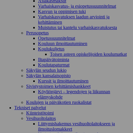
Asiakasmaksut
Varhaiskasvatus- ja esiopetussuunnitelmat
Kasvun ja oppimisen tuki
Varhaiskasvatuksen laadun arviointi ja
kehittäminen
Muistutus tai kantelu varhaiskasvatuksesta
Perusopetus
Opetussuunnitelmat
Kouluun ilmoittautuminen
Koulukuljetus
Toisen asteen opiskelijoiden koulumatkat
Iltapäivätoiminta
Koulutapaturmat
Säkylän seudun lukio
Säkylän kansalaisopisto
Kurssit ja ilmoittautuminen
Sivistystoimen kehittämishankkeet
Köyliönjärvi – legendojen ja liikunnan
elämyskohde
Koulujen ja päiväkotien ruokalistat
Tekniset palvelut
Kiinteistötoimi
Vesihuoltolaitos
Liittymishakemus vesihuoltolaitokseen ja
ilmoituslomakkeet