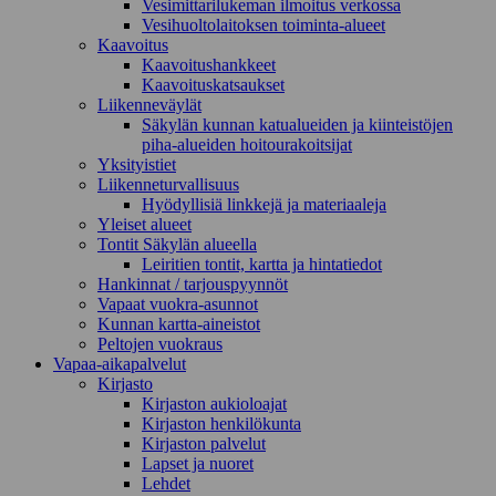
Vesimittarilukeman ilmoitus verkossa
Vesihuoltolaitoksen toiminta-alueet
Kaavoitus
Kaavoitushankkeet
Kaavoituskatsaukset
Liikenneväylät
Säkylän kunnan katualueiden ja kiinteistöjen
piha-alueiden hoitourakoitsijat
Yksityistiet
Liikenneturvallisuus
Hyödyllisiä linkkejä ja materiaaleja
Yleiset alueet
Tontit Säkylän alueella
Leiritien tontit, kartta ja hintatiedot
Hankinnat / tarjouspyynnöt
Vapaat vuokra-asunnot
Kunnan kartta-aineistot
Peltojen vuokraus
Vapaa-aika­palvelut
Kirjasto
Kirjaston aukioloajat
Kirjaston henkilökunta
Kirjaston palvelut
Lapset ja nuoret
Lehdet