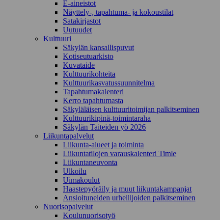
E-aineistot
Näyttely-, tapahtuma- ja kokoustilat
Satakirjastot
Uutuudet
Kulttuuri
Säkylän kansallispuvut
Kotiseutuarkisto
Kuvataide
Kulttuurikohteita
Kulttuurikasvatussuunnitelma
Tapahtumakalenteri
Kerro tapahtumasta
Säkyläläisen kulttuuritoimijan palkitseminen
Kulttuurikipinä-toimintaraha
Säkylän Taiteiden yö 2026
Liikuntapalvelut
Liikunta-alueet ja toiminta
Liikuntatilojen varauskalenteri Timle
Liikuntaneuvonta
Ulkoilu
Uimakoulut
Haastepyöräily ja muut liikuntakampanjat
Ansioituneiden urheilijoiden palkitseminen
Nuorisopalvelut
Koulunuorisotyö