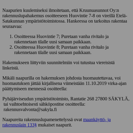
Naapurien kuulemiseksi ilmoitetaan, että Kruunuasunnot Oy:n
rakennuslupahakemus osoitteeseen Huovintie 7-8 on vireillä Etelä-
Satakunnan ympäristötoimistossa. Hankeessa on tarkoitus rakentaa
seuraavaa:
Osoitteessa Huovintie 7; Puretaan vanha rivitalo ja
rakennetaan tilalle uusi samaan paikkaan.
Osoitteessa Huovintie 8; Puretaan vanha rivitalo ja
rakennetaan tilalle uusi samaan paikkaan.
Hakemukseen liittyviin suunnitelmiin voi tutustua viereisistä
linkeistä.
Mikäli naapurilla on hakemuksen johdosta huomautettavaa, voi
huomautuksen jättää kirjallisena viimeistään 11.10.2019 virka-ajan
päättymiseen mennessä osoitteella:
Pyhäjärviseudun ympäristötoimisto, Rantatie 268 27800 SÄKYLÄ,
tai vaihtoehtoisesti sähköpostitse osoitteella:
rakennusvalvonta@sakyla.fi
Naapureita rakennuslupamenettelyssä ovat
maankäyttö- ja
rakennuslain 133§
mukaiset naapurit.