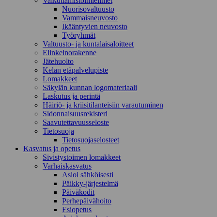
Vaikuttamistoimielimet
Nuorisovaltuusto
Vammaisneuvosto
Ikääntyvien neuvosto
Työryhmät
Valtuusto- ja kuntalaisaloitteet
Elinkeinorakenne
Jätehuolto
Kelan etäpalvelupiste
Lomakkeet
Säkylän kunnan logomateriaali
Laskutus ja perintä
Häiriö- ja kriisitilanteisiin varautuminen
Sidonnaisuusrekisteri
Saavutettavuusseloste
Tietosuoja
Tietosuojaselosteet
Kasvatus ja opetus
Sivistystoimen lomakkeet
Varhaiskasvatus
Asioi sähköisesti
Päikky-järjestelmä
Päiväkodit
Perhepäivähoito
Esiopetus