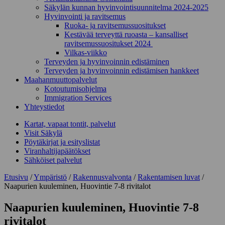
Säkylän kunnan hyvinvointisuunnitelma 2024-2025
Hyvinvointi ja ravitsemus
Ruoka- ja ravitsemussuositukset
Kestävää terveyttä ruoasta – kansalliset
ravitsemussuositukset 2024
Vilkas-viikko
Terveyden ja hyvinvoinnin edistäminen
Terveyden ja hyvinvoinnin edistämisen hankkeet
Maahanmuuttopalvelut
Kotoutumisohjelma
Immigration Services
Yhteystiedot
Kartat, vapaat tontit, palvelut
Visit Säkylä
Pöytäkirjat ja esityslistat
Viranhaltijapäätökset
Sähköiset palvelut
Etusivu
/
Ympäristö
/
Rakennusvalvonta
/
Rakentamisen luvat
/
Naapurien kuuleminen, Huovintie 7-8 rivitalot
Naapurien kuuleminen, Huovintie 7-8
rivitalot