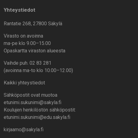
Yhteystiedot
Rantatie 268, 27800 Säkylä
Virasto on avoinna
ma-pe klo 9.00–15.00
Opaskartta viraston alueesta
Vaihde puh. 02 83 281
(avoinna ma-to klo 10.00–12.00)
Kaikki yhteystiedot
Sähköpostit ovat muotoa
etunimi.sukunimi@sakyla.fi
Koulujen henkilöstön sähköpostit:
etunimi.sukunimi@edu.sakyla.fi
kirjaamo@sakyla.fi