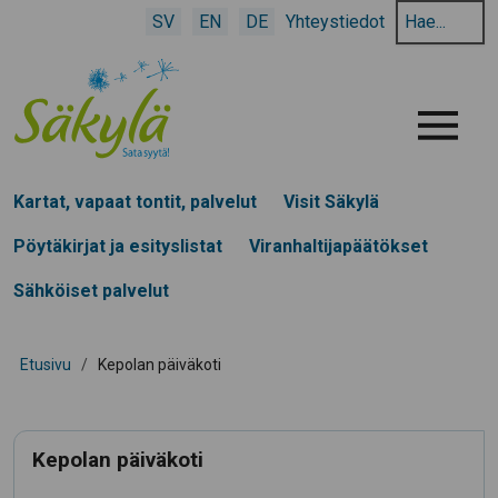
Hae
SV
EN
DE
Yhteystiedot
hakusanalla:
Menu
Kartat, vapaat tontit, palvelut
Visit Säkylä
Pöytäkirjat ja esityslistat
Viranhaltijapäätökset
Sähköiset palvelut
Etusivu
/
Kepolan päiväkoti
Kepolan päiväkoti