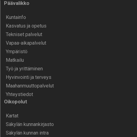
Päävalikko
Kunta­info
Kasvatus ja opetus
Tekniset palvelut
Vapaa-aika­palvelut
Ympä­ristö
Mat­kailu
Työ ja yrittä­minen
Hyvinvointi ja terveys
Maahanmuuttopalvelut
Yhteystiedot
Oikopolut
Kartat
Säkylän kunnankirjasto
Säkylän kunnan intra