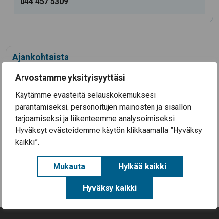
044 457 5309
Ajankohtaista
Arvostamme yksityisyyttäsi
3.8.2026
Koulutyö alkaa Säkylän kouluissa ke 12.8.2026
Käytämme evästeitä selauskokemuksesi
28.7.2026
parantamiseksi, personoitujen mainosten ja sisällön
Säkylän Taiteiden yö 2026
tarjoamiseksi ja liikenteemme analysoimiseksi.
Hyväksyt evästeidemme käytön klikkaamalla ”Hyväksy
14.7.2026
Aineellisen avun kortteja on nyt haettavissa
kaikki”.
Säkylässä (EU-ruokakortteja)
Mukauta
Hylkää kaikki
Kaikki uutiset
Hyväksy kaikki