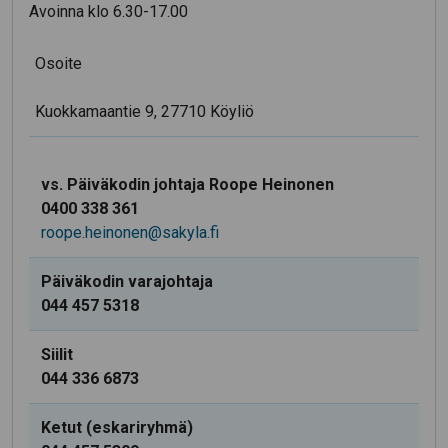
Avoinna klo 6.30-17.00
Osoite
Kuokkamaantie 9, 27710 Köyliö
vs. Päiväkodin johtaja Roope Heinonen
0400 338 361
roope.heinonen@sakyla.fi
Päiväkodin varajohtaja
044 457 5318
Siilit
044 336 6873
Ketut (eskariryhmä)