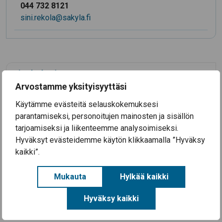
044 732 8121
sini.rekola@sakyla.fi
Ajankohtaista
Arvostamme yksityisyyttäsi
3.8.2026
Käytämme evästeitä selauskokemuksesi
Koulutyö alkaa Säkylän kouluissa ke 12.8.2026
parantamiseksi, personoitujen mainosten ja sisällön
28.7.2026
tarjoamiseksi ja liikenteemme analysoimiseksi.
Säkylän Taiteiden yö 2026
Hyväksyt evästeidemme käytön klikkaamalla ”Hyväksy
14.7.2026
kaikki”.
Aineellisen avun kortteja on nyt haettavissa
Säkylässä (EU-ruokakortteja)
Mukauta
Hylkää kaikki
Kaikki uutiset
Hyväksy kaikki