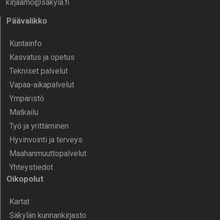
kirjaamo@sakyla.fi
Päävalikko
Kunta­info
Kasvatus ja opetus
Tekniset palvelut
Vapaa-aika­palvelut
Ympä­ristö
Mat­kailu
Työ ja yrittä­minen
Hyvinvointi ja terveys
Maahanmuuttopalvelut
Yhteystiedot
Oikopolut
Kartat
Säkylän kunnankirjasto