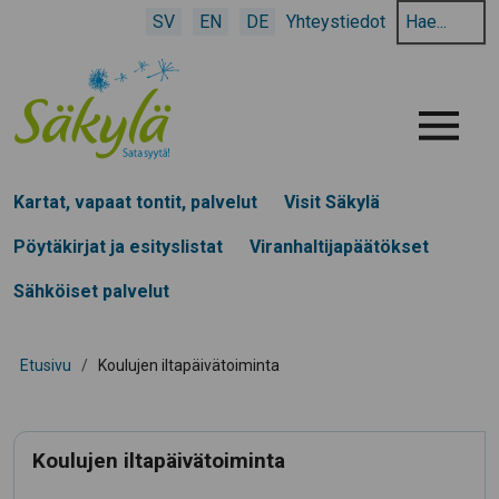
Hae
SV
EN
DE
Yhteystiedot
hakusanalla:
Menu
Kartat, vapaat tontit, palvelut
Visit Säkylä
Pöytäkirjat ja esityslistat
Viranhaltijapäätökset
Sähköiset palvelut
Etusivu
/
Koulujen iltapäivätoiminta
Koulujen iltapäivätoiminta