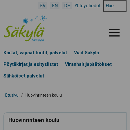
Hae
SV
EN
DE
Yhteystiedot
hakusanalla:
Menu
Kartat, vapaat tontit, palvelut
Visit Säkylä
Pöytäkirjat ja esityslistat
Viranhaltijapäätökset
Sähköiset palvelut
Etusivu
/
Huovinrinteen koulu
Huovinrinteen koulu