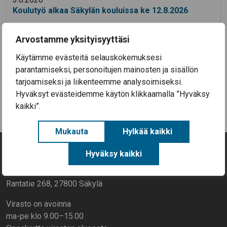
Koulutyö alkaa Säkylän kouluissa ke 12.8.2026
28.7.2026
Säkylän Taiteiden yö 2026
Arvostamme yksityisyyttäsi
14.7.2026
Käytämme evästeitä selauskokemuksesi
Aineellisen avun kortteja on nyt haettavissa
parantamiseksi, personoitujen mainosten ja sisällön
Säkylässä (EU-ruokakortteja)
tarjoamiseksi ja liikenteemme analysoimiseksi.
Hyväksyt evästeidemme käytön klikkaamalla ”Hyväksy
Kaikki uutiset
kaikki”.
Mukauta
Hylkää kaikki
Hyväksy kaikki
Yhteystiedot
Rantatie 268, 27800 Säkylä
Virasto on avoinna
ma-pe klo 9.00–15.00