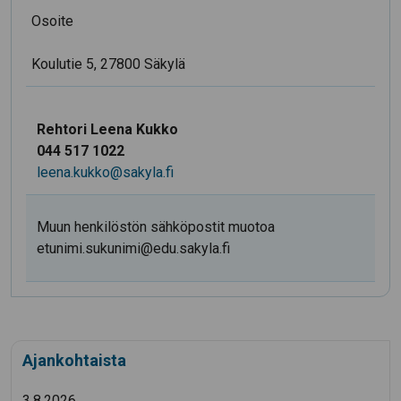
Osoite
Koulutie 5, 27800 Säkylä
Rehtori Leena Kukko
044 517 1022
leena.kukko@sakyla.fi
Muun henkilöstön sähköpostit muotoa
etunimi.sukunimi@edu.sakyla.fi
Ajankohtaista
3.8.2026