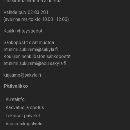
Opaskartta viraston alueesta
Vaihde puh. 02 83 281
(avoinna ma-to klo 10.00–12.00)
Kaikki yhteystiedot
Sähköpostit ovat muotoa
etunimi.sukunimi@sakyla.fi
Koulujen henkilöstön sähköpostit:
etunimi.sukunimi@edu.sakyla.fi
kirjaamo@sakyla.fi
Päävalikko
Kunta­info
Kasvatus ja opetus
Tekniset palvelut
Vapaa-aika­palvelut