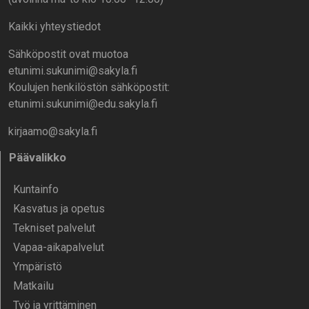
Kaikki yhteystiedot
Sähköpostit ovat muotoa
etunimi.sukunimi@sakyla.fi
Koulujen henkilöstön sähköpostit:
etunimi.sukunimi@edu.sakyla.fi
kirjaamo@sakyla.fi
Päävalikko
Kunta­info
Kasvatus ja opetus
Tekniset palvelut
Vapaa-aika­palvelut
Ympä­ristö
Mat­kailu
Työ ja yrittä­minen