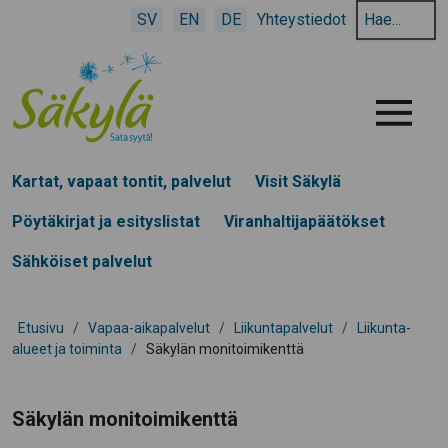
Hae
SV
EN
DE
Yhteystiedot
hakusanalla:
Menu
Kartat, vapaat tontit, palvelut
Visit Säkylä
Pöytäkirjat ja esityslistat
Viranhaltijapäätökset
Sähköiset palvelut
Etusivu
/
Vapaa-aikapalvelut
/
Liikuntapalvelut
/
Liikunta-
alueet ja toiminta
/
Säkylän monitoimikenttä
Säkylän monitoimikenttä