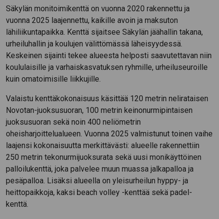
Säkylän monitoimikenttä on vuonna 2020 rakennettu ja
vuonna 2025 laajennettu, kaikille avoin ja maksuton
lähiliikuntapaikka. Kenttä sijaitsee Säkylän jäähallin takana,
urheiluhallin ja koulujen välittömässä läheisyydessä.
Keskeinen sijainti tekee alueesta helposti saavutettavan niin
koululaisille ja varhaiskasvatuksen ryhmille, urheiluseuroille
kuin omatoimisille liikkujille.
Valaistu kenttäkokonaisuus käsittää 120 metrin nelirataisen
Novotan-juoksusuoran, 100 metrin keinonurmipintaisen
juoksusuoran sekä noin 400 neliömetrin
oheisharjoittelualueen. Vuonna 2025 valmistunut toinen vaihe
laajensi kokonaisuutta merkittävästi: alueelle rakennettiin
250 metrin tekonurmijuoksurata sekä uusi monikäyttöinen
palloilukenttä, joka palvelee muun muassa jalkapalloa ja
pesäpalloa. Lisäksi alueella on yleisurheilun hyppy- ja
heittopaikkoja, kaksi beach volley -kenttää sekä padel-
kenttä.