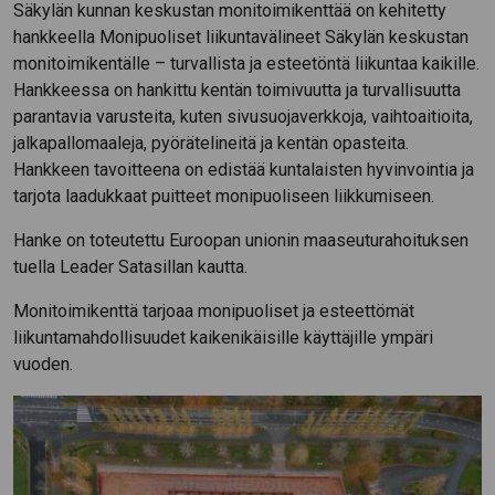
Säkylän kunnan keskustan monitoimikenttää on kehitetty
hankkeella Monipuoliset liikuntavälineet Säkylän keskustan
monitoimikentälle – turvallista ja esteetöntä liikuntaa kaikille.
Hankkeessa on hankittu kentän toimivuutta ja turvallisuutta
parantavia varusteita, kuten sivusuojaverkkoja, vaihtoaitioita,
jalkapallomaaleja, pyörätelineitä ja kentän opasteita.
Hankkeen tavoitteena on edistää kuntalaisten hyvinvointia ja
tarjota laadukkaat puitteet monipuoliseen liikkumiseen.
Hanke on toteutettu Euroopan unionin maaseuturahoituksen
tuella Leader Satasillan kautta.
Monitoimikenttä tarjoaa monipuoliset ja esteettömät
liikuntamahdollisuudet kaikenikäisille käyttäjille ympäri
vuoden.