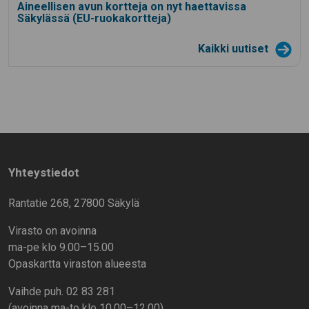
Aineellisen avun kortteja on nyt haettavissa
Säkylässä (EU-ruokakortteja)
Kaikki uutiset
Yhteystiedot
Rantatie 268, 27800 Säkylä
Virasto on avoinna
ma-pe klo 9.00–15.00
Opaskartta viraston alueesta
Vaihde puh. 02 83 281
(avoinna ma-to klo 10.00–12.00)