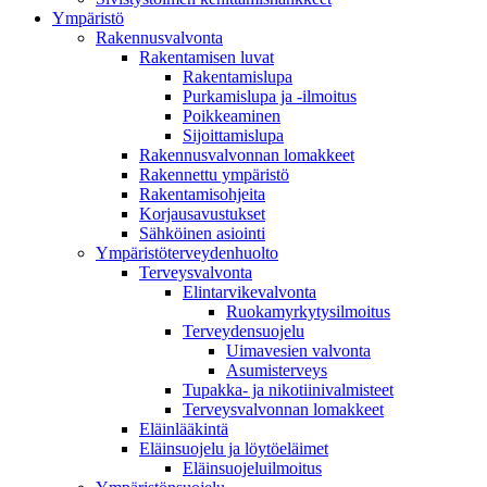
Ympä­ristö
Rakennusvalvonta
Rakentamisen luvat
Rakentamislupa
Purkamislupa ja -ilmoitus
Poikkeaminen
Sijoittamislupa
Rakennusvalvonnan lomakkeet
Rakennettu ympäristö
Rakentamisohjeita
Korjausavustukset
Sähköinen asiointi
Ympäristöterveydenhuolto
Terveysvalvonta
Elintarvikevalvonta
Ruokamyrkytysilmoitus
Terveydensuojelu
Uimavesien valvonta
Asumisterveys
Tupakka- ja nikotiinivalmisteet
Terveysvalvonnan lomakkeet
Eläinlääkintä
Eläinsuojelu ja löytöeläimet
Eläinsuojeluilmoitus