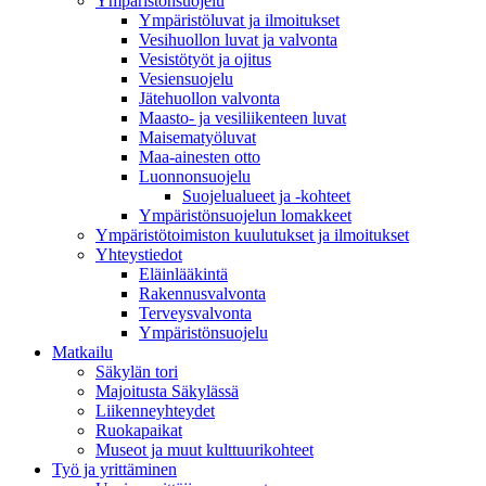
Ympäristönsuojelu
Ympäristöluvat ja ilmoitukset
Vesihuollon luvat ja valvonta
Vesistötyöt ja ojitus
Vesiensuojelu
Jätehuollon valvonta
Maasto- ja vesiliikenteen luvat
Maisematyöluvat
Maa-ainesten otto
Luonnonsuojelu
Suojelualueet ja -kohteet
Ympäristönsuojelun lomakkeet
Ympäristötoimiston kuulutukset ja ilmoitukset
Yhteystiedot
Eläinlääkintä
Rakennusvalvonta
Terveysvalvonta
Ympäristönsuojelu
Mat­kailu
Säkylän tori
Majoitusta Säkylässä
Liikenneyhteydet
Ruokapaikat
Museot ja muut kulttuurikohteet
Työ ja yrittä­minen