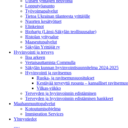
Uusien yrittäjien neuvonta
Lopputyöasunto
Työvoimapalvelut
Tietoa Ukrainan tilanteesta yrittäjille
Nuorten kesätyötuet
Elinkeinot
Bioharju (Länsi-Säkylän teollisuusalue)
Ristolan yritysalue
Maaseutupalvelut
Säkylän Yrittäjät ry
Hyvinvointi ja terveys
Iloa arkeen
Vertaisauttamista Commulla
Säkylän kunnan hyvinvointisuunnitelma 2024-2025
Hyvinvointi ja ravitsemus
Ruoka- ja ravitsemussuositukset
Kestävää terveyttä ruoasta – kansalliset ravitsemu
Vilkas-viikko
Terveyden ja hyvinvoinnin edistäminen
Terveyden ja hyvinvoinnin edistämisen hankkeet
Maahanmuuttopalvelut
Kotoutumisohjelma
Immigration Services
Yhteystiedot