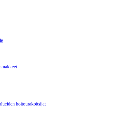
de
lomakkeet
lueiden hoitourakoitsijat