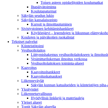
Toisen asteen opiskelijoiden koulumatkat
Iltapäivätoiminta
Koulutapaturmat
Säkylän seudun lukio
Säkylän kansalaisopisto
Kurssit ja ilmoittautuminen
Sivistystoimen kehittämishankkeet
Köyliönjärvi – legendojen ja liikunnan elämyskoh
Koulujen ja päiväkotien ruokalistat
Tekniset palvelut
Kiinteistötoimi
Vesihuoltolaitos
Liittymishakemus vesihuoltolaitokseen ja ilmoitus
Vesimittarilukeman ilmoitus verkossa
Vesihuoltolaitoksen toiminta-alueet
Kaavoitus
Kaavoitushankkeet
Kaavoituskatsaukset
Liikenneväylät
Säkylän kunnan katualueiden ja kiinteistöjen piha-a
Yksityistiet
Liikenneturvallisuus
Hyödyllisiä linkkejä ja materiaaleja
Yleiset alueet
Tontit Säkylän alueella