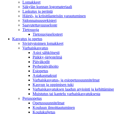
Lomakkeet
Säkylän kunnan logomateriaali
Laskutus ja perintä
Häiriö- ja kriisitilanteisiin varautuminen
Sidonnaisuusrekisteri
Saavutettavuusseloste
Tietosuoja
Tietosuojaselosteet
Kasvatus ja opetus
Sivistystoimen lomakkeet
Varhaiskasvatus
Asioi sähköisesti
Päikky-järjestelmä
Päiväkodit
Perhepäivähoito
Esiopetus
Asiakasmaksut
Varhaiskasvatus- ja esiopetussuunnitelmat
Kasvun ja oppimisen tuki
Varhaiskasvatuksen laadun arviointi ja kehittämine
Muistutus tai kantelu varhaiskasvatuksesta
Perusopetus
Opetussuunnitelmat
Kouluun ilmoittautuminen
Koulukuljetus