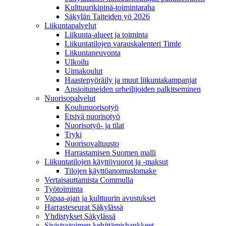
Kulttuurikipinä-toimintaraha
Säkylän Taiteiden yö 2026
Liikuntapalvelut
Liikunta-alueet ja toiminta
Liikuntatilojen varauskalenteri Timle
Liikuntaneuvonta
Ulkoilu
Uimakoulut
Haastepyöräily ja muut liikuntakampanjat
Ansioituneiden urheilijoiden palkitseminen
Nuorisopalvelut
Koulunuorisotyö
Etsivä nuorisotyö
Nuorisotyö- ja tilat
Tryki
Nuorisovaltuusto
Harrastamisen Suomen malli
Liikuntatilojen käyttövuorot ja -maksut
Tilojen käyttöanomuslomake
Vertaisauttamista Commulla
Työtoiminta
Vapaa-ajan ja kulttuurin avustukset
Harrasteseurat Säkylässä
Yhdistykset Säkylässä
Sivistystoimen kehittämishankkeet