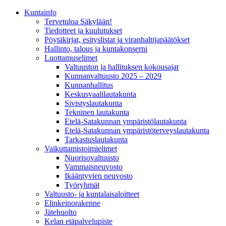
Kunta­info
Tervetuloa Säkylään!
Tiedotteet ja kuulutukset
Pöytäkirjat, esityslistat ja viranhaltijapäätökset
Hallinto, talous ja kuntakonserni
Luottamuselimet
Valtuuston ja hallituksen kokousajat
Kunnanvaltuusto 2025 – 2029
Kunnanhallitus
Keskusvaalilautakunta
Sivistyslautakunta
Tekninen lautakunta
Etelä-Satakunnan ympäristölautakunta
Etelä-Satakunnan ympäristöterveyslautakunta
Tarkastuslautakunta
Vaikuttamistoimielimet
Nuorisovaltuusto
Vammaisneuvosto
Ikääntyvien neuvosto
Työryhmät
Valtuusto- ja kuntalaisaloitteet
Elinkeinorakenne
Jätehuolto
Kelan etäpalvelupiste