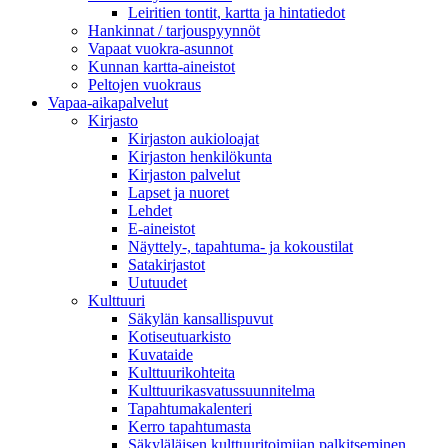
Leiritien tontit, kartta ja hintatiedot
Hankinnat / tarjouspyynnöt
Vapaat vuokra-asunnot
Kunnan kartta-aineistot
Peltojen vuokraus
Vapaa-aika­palvelut
Kirjasto
Kirjaston aukioloajat
Kirjaston henkilökunta
Kirjaston palvelut
Lapset ja nuoret
Lehdet
E-aineistot
Näyttely-, tapahtuma- ja kokoustilat
Satakirjastot
Uutuudet
Kulttuuri
Säkylän kansallispuvut
Kotiseutuarkisto
Kuvataide
Kulttuurikohteita
Kulttuurikasvatussuunnitelma
Tapahtumakalenteri
Kerro tapahtumasta
Säkyläläisen kulttuuritoimijan palkitseminen