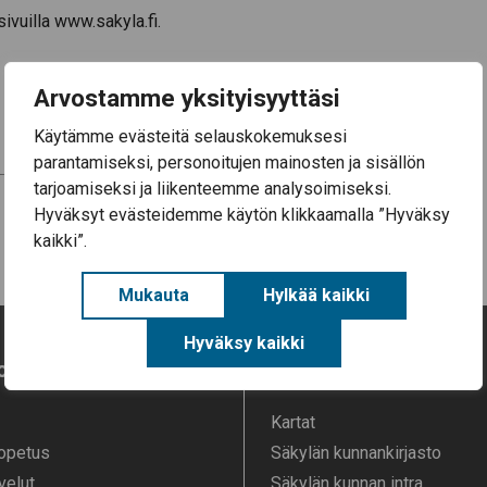
ivuilla www.sakyla.fi.
Arvostamme yksityisyyttäsi
Käytämme evästeitä selauskokemuksesi
parantamiseksi, personoitujen mainosten ja sisällön
tarjoamiseksi ja liikenteemme analysoimiseksi.
Aurinkokettu aurinkovoimaosayleiskaava,
Hyväksyt evästeidemme käytön klikkaamalla ”Hyväksy
vireilletulokuulutus
kaikki”.
Mukauta
Hylkää kaikki
Hyväksy kaikki
o
Oikopolut
Kartat
 opetus
Säkylän kunnankirjasto
velut
Säkylän kunnan intra