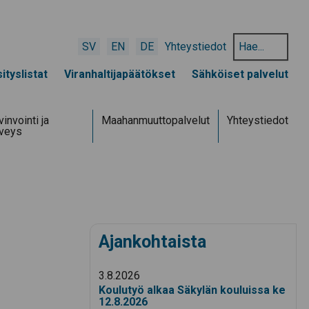
Hae
SV
EN
DE
Yhteystiedot
hakusanalla:
ityslistat
Viranhaltijapäätökset
Sähköiset palvelut
invointi ja
Maahanmuuttopalvelut
Yhteystiedot
rveys
Ajankohtaista
3.8.2026
Koulutyö alkaa Säkylän kouluissa ke
12.8.2026