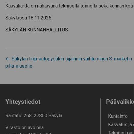
Kaavakartta on nähtävänä teknisellä toimella sekä kunnan kotis
Säkylässä 18.11.2025
SÄKYLÄN KUNNANHALLITUS
Artikkelien
Säkylän linja-autopysäkin sijainnin vaihtuminen S-marketin
piha-alueelle
selaus
Yhteystiedot
Päävalikk
Rantatie 268, 27800 Säkylä
Kunta­info
Kasvatus ja
Virasto on avoinna
Tekniset pal