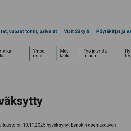
tat, vapaat tontit, palvelut
Visit Säkylä
Pöytäkirjat ja es
-aika­
Ympä­
Mat­
Työ ja yrittä­
Hyv
lut
ristö
kailu
minen
te
väksytty
valtuusto on 10.11.2025 hyväksynyt Eenokin asemakaavan.