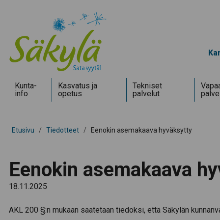
Kar
Kunta­
Kasvatus ja
Tekniset
Vapaa
info
opetus
palvelut
palve
Etusivu
/
Tiedotteet
/
Eenokin asemakaava hyväksytty
Eenokin asemakaava hy
18.11.2025
AKL 200 §:n mukaan saatetaan tiedoksi, että Säkylän kunnan