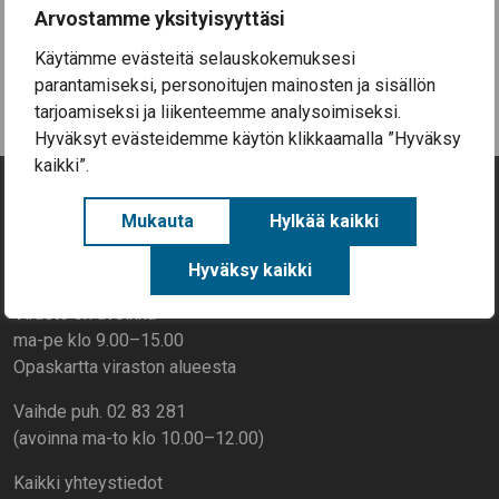
Aineellisen avun kortteja on nyt haettavissa
Arvostamme yksityisyyttäsi
Säkylässä (EU-ruokakortteja)
Käytämme evästeitä selauskokemuksesi
Kaikki uutiset
parantamiseksi, personoitujen mainosten ja sisällön
tarjoamiseksi ja liikenteemme analysoimiseksi.
Hyväksyt evästeidemme käytön klikkaamalla ”Hyväksy
kaikki”.
Yhteystiedot
Mukauta
Hylkää kaikki
Rantatie 268, 27800 Säkylä
Hyväksy kaikki
Virasto on avoinna
ma-pe klo 9.00–15.00
Opaskartta viraston alueesta
Vaihde puh. 02 83 281
(avoinna ma-to klo 10.00–12.00)
Kaikki yhteystiedot