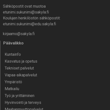
Sähköpostit ovat muotoa
etunimi.sukunimi@sakyla.fi
Koulujen henkilöstön sähköpostit:
etunimi.sukunimi@edu.sakyla.fi
kirjaamo@sakyla.fi
Päävalikko
Kunta­info
Kasvatus ja opetus
Tekniset palvelut
Vapaa-aika­palvelut
Ympä­ristö
Mat­kailu
Työ ja yrittä­minen
Hyvinvointi ja terveys
Maahanmuuttopalvelut