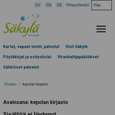
Hae
SV
EN
DE
Yhteystiedot
hakusanalla:
Menu
Kartat, vapaat tontit, palvelut
Visit Säkylä
Pöytäkirjat ja esityslistat
Viranhaltijapäätökset
Sähköiset palvelut
Etusivu
/
kepolan kirjasto
Avainsana:
kepolan kirjasto
Sisältöä ei löytynyt.