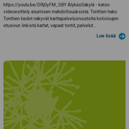
https://youtu.be/DRj0yFM_SBY ÄlykäsSäkylä - katso
videoesittely asumisen mahdollisuuksista. Tonttien haku
Tonttien tiedot näkyvät karttapalvelusivustolta kotisivujen
etusivun linkistä kartat, vapaat tontit, palvelut.…
Lue lisää