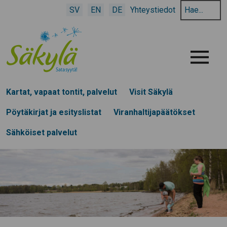
Hae
SV
EN
DE
Yhteystiedot
hakusanalla:
Menu
Kartat, vapaat tontit, palvelut
Visit Säkylä
Pöytäkirjat ja esityslistat
Viranhaltijapäätökset
Sähköiset palvelut