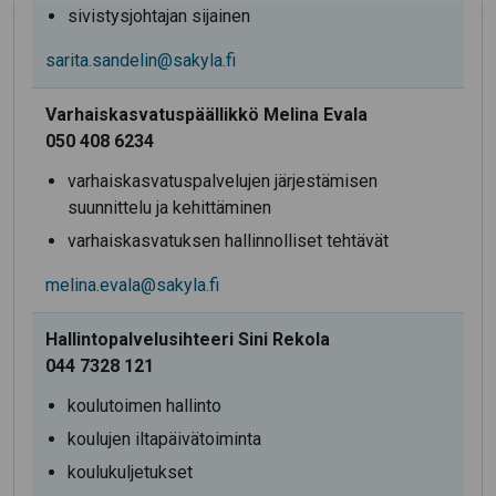
sivistysjohtajan sijainen
sarita.sandelin@sakyla.fi
Varhaiskasvatuspäällikkö Melina Evala
050 408 6234
varhaiskasvatuspalvelujen järjestämisen
suunnittelu ja kehittäminen
varhaiskasvatuksen hallinnolliset tehtävät
melina.evala@sakyla.fi
Hallintopalvelusihteeri Sini Rekola
044 7328 121
koulutoimen hallinto
koulujen iltapäivätoiminta
koulukuljetukset