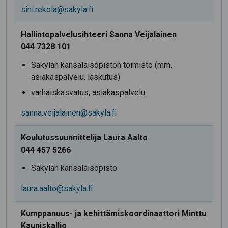
sini.rekola@sakyla.fi
Hallintopalvelusihteeri Sanna Veijalainen
044 7328 101
Säkylän kansalaisopiston toimisto (mm.
asiakaspalvelu, laskutus)
varhaiskasvatus, asiakaspalvelu
sanna.veijalainen@sakyla.fi
Koulutussuunnittelija Laura Aalto
044 457 5266
Säkylän kansalaisopisto
laura.aalto@sakyla.fi
Kumppanuus- ja kehittämiskoordinaattori Minttu
Kauniskallio