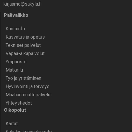
kirjaamo@sakyla.fi
Päävalikko
Kunta­info
Kasvatus ja opetus
Tekniset palvelut
Vapaa-aika­palvelut
Ympä­ristö
Mat­kailu
Työ ja yrittä­minen
Hyvinvointi ja terveys
Maahanmuuttopalvelut
Yhteystiedot
Oikopolut
Kartat
Säkylän kunnankirjasto