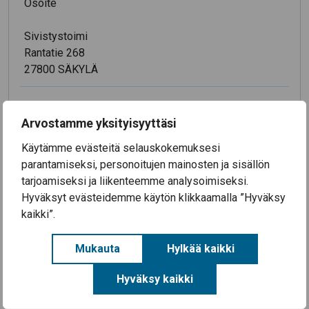
Osoite
Sivistystoimi
Rantatie 268
27800 SÄKYLÄ
Sivistysjohtaja Merja Ääri
Arvostamme yksityisyyttäsi
044 732 8140
Käytämme evästeitä selauskokemuksesi
merja.aari@sakyla.fi
parantamiseksi, personoitujen mainosten ja sisällön
tarjoamiseksi ja liikenteemme analysoimiseksi.
Sivistystoimen hallintopäällikkö Sarita Sandelin
Hyväksyt evästeidemme käytön klikkaamalla ”Hyväksy
044 7831 070
kaikki”.
koulukuljetukset, esi- ja perusopetus
(toisen asteen opetus: tiedustele
Mukauta
Hylkää kaikki
koulukuljetusmahdollisuuksista suoraan ko.
oppilaitoksesta)
Hyväksy kaikki
hankkeet