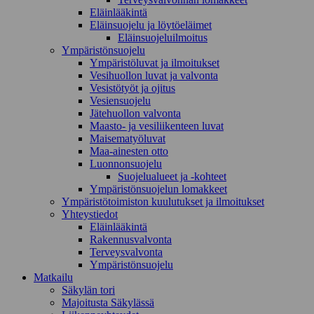
Eläinlääkintä
Eläinsuojelu ja löytöeläimet
Eläinsuojeluilmoitus
Ympäristönsuojelu
Ympäristöluvat ja ilmoitukset
Vesihuollon luvat ja valvonta
Vesistötyöt ja ojitus
Vesiensuojelu
Jätehuollon valvonta
Maasto- ja vesiliikenteen luvat
Maisematyöluvat
Maa-ainesten otto
Luonnonsuojelu
Suojelualueet ja -kohteet
Ympäristönsuojelun lomakkeet
Ympäristötoimiston kuulutukset ja ilmoitukset
Yhteystiedot
Eläinlääkintä
Rakennusvalvonta
Terveysvalvonta
Ympäristönsuojelu
Mat­kailu
Säkylän tori
Majoitusta Säkylässä