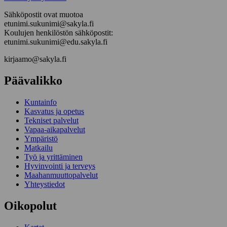
Sähköpostit ovat muotoa
etunimi.sukunimi@sakyla.fi
Koulujen henkilöstön sähköpostit:
etunimi.sukunimi@edu.sakyla.fi
kirjaamo@sakyla.fi
Päävalikko
Kunta­info
Kasvatus ja opetus
Tekniset palvelut
Vapaa-aika­palvelut
Ympä­ristö
Mat­kailu
Työ ja yrittä­minen
Hyvinvointi ja terveys
Maahanmuuttopalvelut
Yhteystiedot
Oikopolut