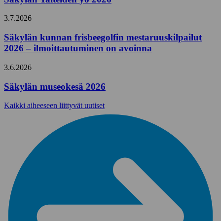
3.7.2026
Säkylän kunnan frisbeegolfin mestaruuskilpailut
2026 – ilmoittautuminen on avoinna
3.6.2026
Säkylän museokesä 2026
Kaikki aiheeseen liittyvät uutiset