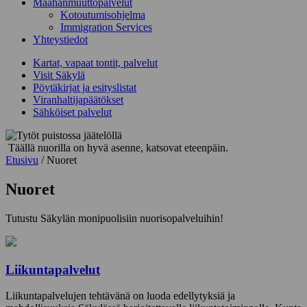
Maahanmuuttopalvelut
Kotoutumisohjelma
Immigration Services
Yhteystiedot
Kartat, vapaat tontit, palvelut
Visit Säkylä
Pöytäkirjat ja esityslistat
Viranhaltijapäätökset
Sähköiset palvelut
Täällä nuorilla on hyvä asenne, katsovat eteenpäin.
Etusivu
/
Nuoret
Nuoret
Tutustu Säkylän monipuolisiin nuorisopalveluihin!
Liikuntapalvelut
Liikuntapalvelujen tehtävänä on luoda edellytyksiä ja