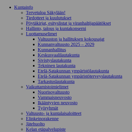
Kunta­info
Tervetuloa Säkylään!
Tiedotteet ja kuulutukset
Pöytäkirjat, esityslistat ja viranhaltijapäätökset
Hallinto, talous ja kuntakonserni
Luottamuselimet
Valtuuston ja hallituksen kokousajat
Kunnanvaltuusto 2025 – 2029
Kunnanhallitus
Keskusvaalilautakunta
Sivistyslautakunta
Tekninen lautakunta
Etelä-Satakunnan ympäristölautakunta
Etelä-Satakunnan ympäristöterveyslautakunta
Tarkastuslautakunta
Vaikuttamistoimielimet
Nuorisovaltuusto
Vammaisneuvosto
Ikääntyvien neuvosto
Työryhmät
Valtuusto- ja kuntalaisaloitteet
Elinkeinorakenne
Jätehuolto
Kelan etäpalvelupiste