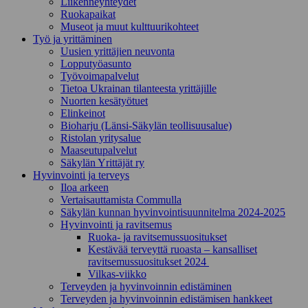
Liikenneyhteydet
Ruokapaikat
Museot ja muut kulttuurikohteet
Työ ja yrittä­minen
Uusien yrittäjien neuvonta
Lopputyöasunto
Työvoimapalvelut
Tietoa Ukrainan tilanteesta yrittäjille
Nuorten kesätyötuet
Elinkeinot
Bioharju (Länsi-Säkylän teollisuusalue)
Ristolan yritysalue
Maaseutupalvelut
Säkylän Yrittäjät ry
Hyvinvointi ja terveys
Iloa arkeen
Vertaisauttamista Commulla
Säkylän kunnan hyvinvointisuunnitelma 2024-2025
Hyvinvointi ja ravitsemus
Ruoka- ja ravitsemussuositukset
Kestävää terveyttä ruoasta – kansalliset
ravitsemussuositukset 2024
Vilkas-viikko
Terveyden ja hyvinvoinnin edistäminen
Terveyden ja hyvinvoinnin edistämisen hankkeet