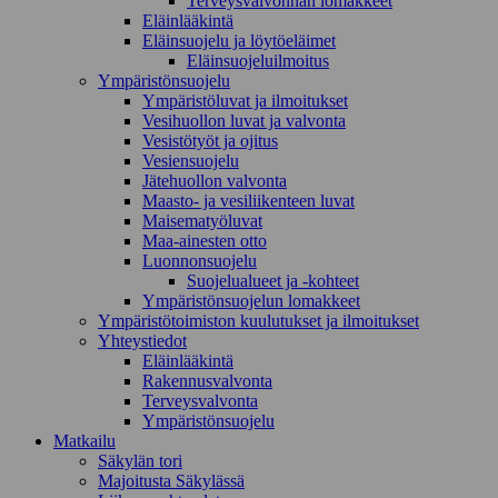
Terveysvalvonnan lomakkeet
Eläinlääkintä
Eläinsuojelu ja löytöeläimet
Eläinsuojeluilmoitus
Ympäristönsuojelu
Ympäristöluvat ja ilmoitukset
Vesihuollon luvat ja valvonta
Vesistötyöt ja ojitus
Vesiensuojelu
Jätehuollon valvonta
Maasto- ja vesiliikenteen luvat
Maisematyöluvat
Maa-ainesten otto
Luonnonsuojelu
Suojelualueet ja -kohteet
Ympäristönsuojelun lomakkeet
Ympäristötoimiston kuulutukset ja ilmoitukset
Yhteystiedot
Eläinlääkintä
Rakennusvalvonta
Terveysvalvonta
Ympäristönsuojelu
Mat­kailu
Säkylän tori
Majoitusta Säkylässä