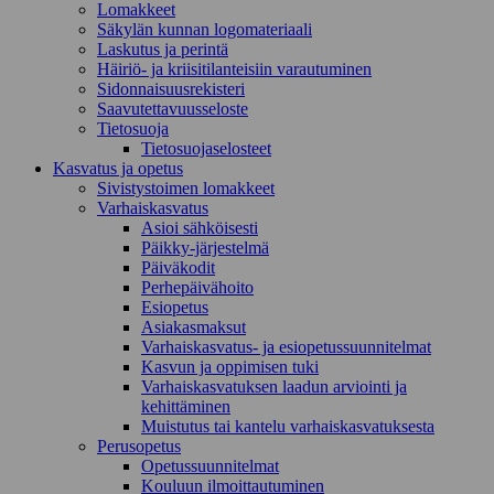
Lomakkeet
Säkylän kunnan logomateriaali
Laskutus ja perintä
Häiriö- ja kriisitilanteisiin varautuminen
Sidonnaisuusrekisteri
Saavutettavuusseloste
Tietosuoja
Tietosuojaselosteet
Kasvatus ja opetus
Sivistystoimen lomakkeet
Varhaiskasvatus
Asioi sähköisesti
Päikky-järjestelmä
Päiväkodit
Perhepäivähoito
Esiopetus
Asiakasmaksut
Varhaiskasvatus- ja esiopetussuunnitelmat
Kasvun ja oppimisen tuki
Varhaiskasvatuksen laadun arviointi ja
kehittäminen
Muistutus tai kantelu varhaiskasvatuksesta
Perusopetus
Opetussuunnitelmat
Kouluun ilmoittautuminen