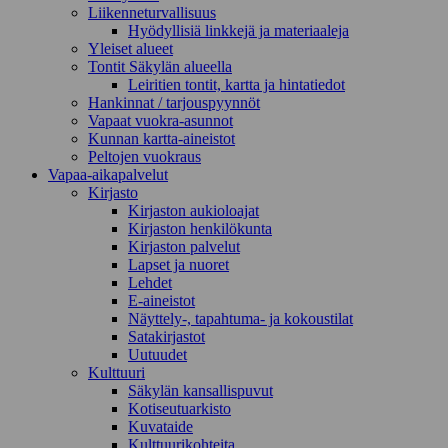
Liikenneturvallisuus
Hyödyllisiä linkkejä ja materiaaleja
Yleiset alueet
Tontit Säkylän alueella
Leiritien tontit, kartta ja hintatiedot
Hankinnat / tarjouspyynnöt
Vapaat vuokra-asunnot
Kunnan kartta-aineistot
Peltojen vuokraus
Vapaa-aika­palvelut
Kirjasto
Kirjaston aukioloajat
Kirjaston henkilökunta
Kirjaston palvelut
Lapset ja nuoret
Lehdet
E-aineistot
Näyttely-, tapahtuma- ja kokoustilat
Satakirjastot
Uutuudet
Kulttuuri
Säkylän kansallispuvut
Kotiseutuarkisto
Kuvataide
Kulttuurikohteita