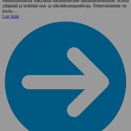
mahdollisuuksia Säkylässä harjoitettavalle liikuntatoiminnalle. Kunta
ylläpitää ja kehittää sisä- ja ulkoliikuntapaikkoja. Tehtävänämme on
myös…
Lue lisää