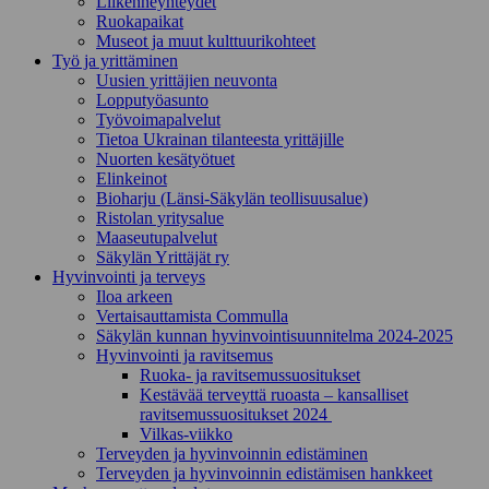
Liikenneyhteydet
Ruokapaikat
Museot ja muut kulttuurikohteet
Työ ja yrittä­minen
Uusien yrittäjien neuvonta
Lopputyöasunto
Työvoimapalvelut
Tietoa Ukrainan tilanteesta yrittäjille
Nuorten kesätyötuet
Elinkeinot
Bioharju (Länsi-Säkylän teollisuusalue)
Ristolan yritysalue
Maaseutupalvelut
Säkylän Yrittäjät ry
Hyvinvointi ja terveys
Iloa arkeen
Vertaisauttamista Commulla
Säkylän kunnan hyvinvointisuunnitelma 2024-2025
Hyvinvointi ja ravitsemus
Ruoka- ja ravitsemussuositukset
Kestävää terveyttä ruoasta – kansalliset
ravitsemussuositukset 2024
Vilkas-viikko
Terveyden ja hyvinvoinnin edistäminen
Terveyden ja hyvinvoinnin edistämisen hankkeet