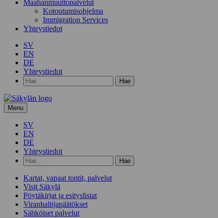
Maahanmuuttopalvelut
Kotoutumisohjelma
Immigration Services
Yhteystiedot
SV
EN
DE
Yhteystiedot
Hae
hakusanalla:
Menu
SV
EN
DE
Yhteystiedot
Hae
hakusanalla:
Kartat, vapaat tontit, palvelut
Visit Säkylä
Pöytäkirjat ja esityslistat
Viranhaltijapäätökset
Sähköiset palvelut