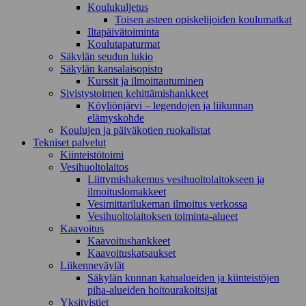
Koulukuljetus
Toisen asteen opiskelijoiden koulumatkat
Iltapäivätoiminta
Koulutapaturmat
Säkylän seudun lukio
Säkylän kansalaisopisto
Kurssit ja ilmoittautuminen
Sivistystoimen kehittämishankkeet
Köyliönjärvi – legendojen ja liikunnan
elämyskohde
Koulujen ja päiväkotien ruokalistat
Tekniset palvelut
Kiinteistötoimi
Vesihuoltolaitos
Liittymishakemus vesihuoltolaitokseen ja
ilmoituslomakkeet
Vesimittarilukeman ilmoitus verkossa
Vesihuoltolaitoksen toiminta-alueet
Kaavoitus
Kaavoitushankkeet
Kaavoituskatsaukset
Liikenneväylät
Säkylän kunnan katualueiden ja kiinteistöjen
piha-alueiden hoitourakoitsijat
Yksityistiet