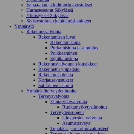
Vapaa-ajan ja kulttuurin avustukset
Harrasteseurat Säkylässä
Yhdistykset Säkylässä
Sivistystoimen kehittämishankkeet
Ympä­ristö
Rakennusvalvonta
Rakentamisen luvat
Rakentamislupa
Purkamislupa ja -ilmoitus
Poikkeaminen
Sijoittamislupa
Rakennusvalvonnan lomakkeet
Rakennettu ympäristö
Rakentamisohjeita
Korjausavustukset
Sähköinen asiointi
Ympäristöterveydenhuolto
Terveysvalvonta
Elintarvikevalvonta
Ruokamyrkytysilmoitus
Terveydensuojelu
Uimavesien valvonta
Asumisterveys
Tupakka- ja nikotiinivalmisteet
Terveysvalvonnan lomakkeet