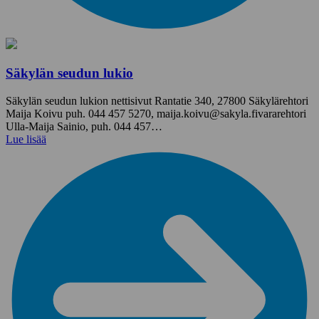
Säkylän seudun lukio
Säkylän seudun lukion nettisivut Rantatie 340, 27800 Säkylärehtori
Maija Koivu puh. 044 457 5270, maija.koivu@sakyla.fivararehtori
Ulla-Maija Sainio, puh. 044 457…
Lue lisää