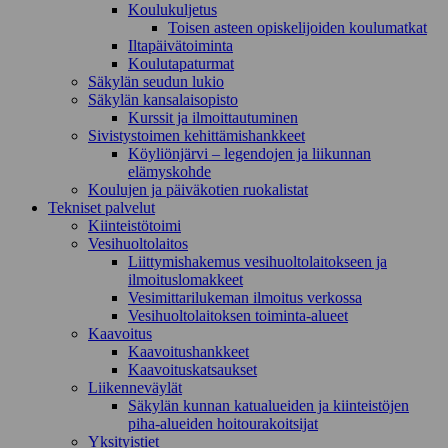
Koulukuljetus
Toisen asteen opiskelijoiden koulumatkat
Iltapäivätoiminta
Koulutapaturmat
Säkylän seudun lukio
Säkylän kansalaisopisto
Kurssit ja ilmoittautuminen
Sivistystoimen kehittämishankkeet
Köyliönjärvi – legendojen ja liikunnan
elämyskohde
Koulujen ja päiväkotien ruokalistat
Tekniset palvelut
Kiinteistötoimi
Vesihuoltolaitos
Liittymishakemus vesihuoltolaitokseen ja
ilmoituslomakkeet
Vesimittarilukeman ilmoitus verkossa
Vesihuoltolaitoksen toiminta-alueet
Kaavoitus
Kaavoitushankkeet
Kaavoituskatsaukset
Liikenneväylät
Säkylän kunnan katualueiden ja kiinteistöjen
piha-alueiden hoitourakoitsijat
Yksityistiet