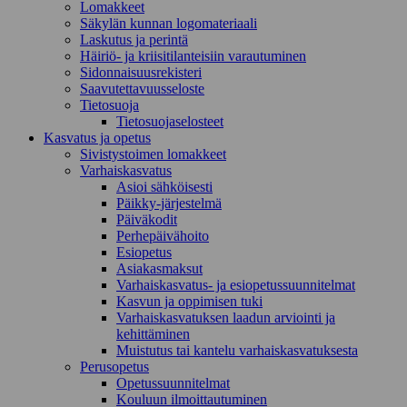
Lomakkeet
Säkylän kunnan logomateriaali
Laskutus ja perintä
Häiriö- ja kriisitilanteisiin varautuminen
Sidonnaisuusrekisteri
Saavutettavuusseloste
Tietosuoja
Tietosuojaselosteet
Kasvatus ja opetus
Sivistystoimen lomakkeet
Varhaiskasvatus
Asioi sähköisesti
Päikky-järjestelmä
Päiväkodit
Perhepäivähoito
Esiopetus
Asiakasmaksut
Varhaiskasvatus- ja esiopetussuunnitelmat
Kasvun ja oppimisen tuki
Varhaiskasvatuksen laadun arviointi ja
kehittäminen
Muistutus tai kantelu varhaiskasvatuksesta
Perusopetus
Opetussuunnitelmat
Kouluun ilmoittautuminen