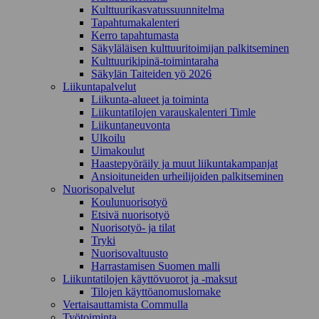
Kulttuurikasvatussuunnitelma
Tapahtumakalenteri
Kerro tapahtumasta
Säkyläläisen kulttuuritoimijan palkitseminen
Kulttuurikipinä-toimintaraha
Säkylän Taiteiden yö 2026
Liikuntapalvelut
Liikunta-alueet ja toiminta
Liikuntatilojen varauskalenteri Timle
Liikuntaneuvonta
Ulkoilu
Uimakoulut
Haastepyöräily ja muut liikuntakampanjat
Ansioituneiden urheilijoiden palkitseminen
Nuorisopalvelut
Koulunuorisotyö
Etsivä nuorisotyö
Nuorisotyö- ja tilat
Tryki
Nuorisovaltuusto
Harrastamisen Suomen malli
Liikuntatilojen käyttövuorot ja -maksut
Tilojen käyttöanomuslomake
Vertaisauttamista Commulla
Työtoiminta