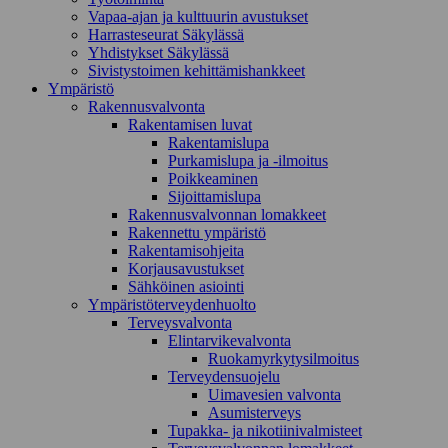
Vapaa-ajan ja kulttuurin avustukset
Harrasteseurat Säkylässä
Yhdistykset Säkylässä
Sivistystoimen kehittämishankkeet
Ympä­ristö
Rakennusvalvonta
Rakentamisen luvat
Rakentamislupa
Purkamislupa ja -ilmoitus
Poikkeaminen
Sijoittamislupa
Rakennusvalvonnan lomakkeet
Rakennettu ympäristö
Rakentamisohjeita
Korjausavustukset
Sähköinen asiointi
Ympäristöterveydenhuolto
Terveysvalvonta
Elintarvikevalvonta
Ruokamyrkytysilmoitus
Terveydensuojelu
Uimavesien valvonta
Asumisterveys
Tupakka- ja nikotiinivalmisteet