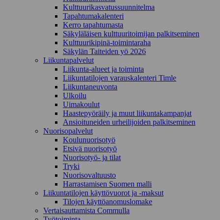
Kulttuurikasvatussuunnitelma
Tapahtumakalenteri
Kerro tapahtumasta
Säkyläläisen kulttuuritoimijan palkitseminen
Kulttuurikipinä-toimintaraha
Säkylän Taiteiden yö 2026
Liikuntapalvelut
Liikunta-alueet ja toiminta
Liikuntatilojen varauskalenteri Timle
Liikuntaneuvonta
Ulkoilu
Uimakoulut
Haastepyöräily ja muut liikuntakampanjat
Ansioituneiden urheilijoiden palkitseminen
Nuorisopalvelut
Koulunuorisotyö
Etsivä nuorisotyö
Nuorisotyö- ja tilat
Tryki
Nuorisovaltuusto
Harrastamisen Suomen malli
Liikuntatilojen käyttövuorot ja -maksut
Tilojen käyttöanomuslomake
Vertaisauttamista Commulla
Työtoiminta